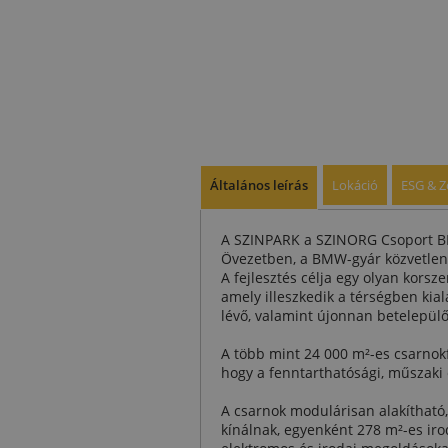
Általános leírás
Lokáció
ESG & Z
A SZINPARK a SZINORG Csoport BRE
Övezetben, a BMW-gyár közvetle
A fejlesztés célja egy olyan korsz
amely illeszkedik a térségben kia
lévő, valamint újonnan betelepülő
A több mint 24 000 m²-es csarnokf
hogy a fenntarthatósági, műszaki 
A csarnok modulárisan alakítható,
kínálnak, egyenként 278 m²-es iroda