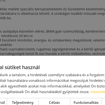
 is.
kítás mellett speciális környezetvédelmi és tűzvédelmi követelmény
 tárolására is alkalmassá tehető. A szükséges további műszaki mego
etők be.
ös autópálya közvetlen elérés, BMW gyár szomszédság, konténerter
– mindössze 20 km-re
xcellent minősítés, energia- és víztakarékos megoldások, valami
alakítás
ató csarnokterületek, rugalmas egységméretek és a bérlői igényekh
csarnokegységek belső fit-out munkái a bérlői működéshez, technoló
l sütiket használ
tifunkciós ipari-logisztikai csarnokok lehetőséget biztosítanak a D
lunk a tartalom, a hirdetések személyre szabására és a forgalom
bekapcsolódásra
szerű infrastruktúra és a kedvező közlekedési kapcsolatok megfelelő
tali használatára vonatkozó információkat megosztjuk hirdetési
ékenység hatékony, fenntartható működtetéséhez
, akik egyesíthetik azokat más információkkal, amelyeket Ön bizto
erületek összeszerelési, alkatrészgyártási és egyéb ipari tevékeny
szolgáltatásaik Ön általi használatából gyűjtöttek össze.
Adatvéde
nül
Teljesítmény
Célzás
Funkcionalitás