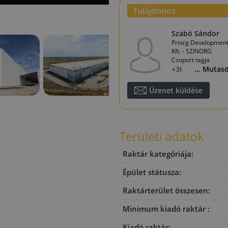
Tulajdonos
Szabó Sándor
Priorg Developmen
Kft. - SZINORG
Csoport tagja
+36 30 190 8053
... Mutas
Üzenet küldése
Területi adatok
Raktár kategóriája:
Épület státusza:
Raktárterület összesen:
Minimum kiadó raktár :
Kiadó raktár: