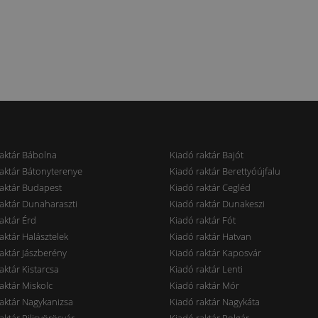
aktár Bábolna
Kiadó raktár Bajót
aktár Bátonyterenye
Kiadó raktár Berettyóújfalu
aktár Budapest
Kiadó raktár Cegléd
aktár Dunaharaszti
Kiadó raktár Dunakeszi
aktár Érd
Kiadó raktár Fót
aktár Halásztelek
Kiadó raktár Hatvan
aktár Jászberény
Kiadó raktár Kaposvár
aktár Kistarcsa
Kiadó raktár Lenti
aktár Miskolc
Kiadó raktár Mór
aktár Nagykanizsa
Kiadó raktár Nagykáta