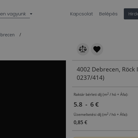
len vagyunk
Kapcsolat
Belépés
Hir
brecen
4002 Debrecen, Röck Is
0237/414)
2
Raktár bérleti díj (m
/ hó + Áfa):
5.8 - 6 €
2
Üzemeltetési díj (m
/ hó + Áfa):
0,85 €