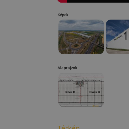
Képek
Alaprajzok
Térkép