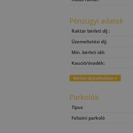
Pénzügyi adatok
Raktár bérleti díj :
Üzemeltetési díj:
Min. bérleti idő:
Kaució/óvadék:
Bérleti díj kalkulátor »
Parkolók
Tipus
Felszíni parkoló