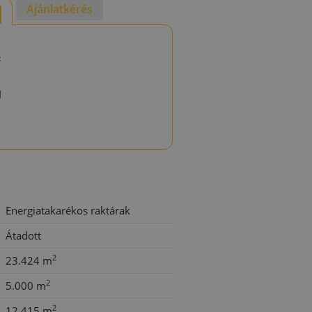
Ajánlatkérés
t
d
Energiatakarékos raktárak
Átadott
2
23.424 m
2
5.000 m
2
12.415 m