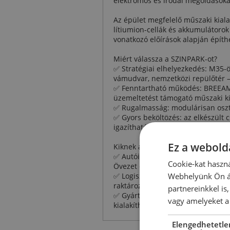
elektromos és irodai megoldásokat
Az épület megfelelő műszaki kiala
lítiumion-cellák és akkumulátorok
vonatkozó előírások alapján építh
Miért válassza a SZINPARK-ot?
✅ Stratégiai elhelyezkedés: M35-
vámudvar, nemzetközi repülőtér 
✅ Fenntartható működés: BREEAM E
üzemeltetést támogató műszaki ki
✅ Rugalmasság: modulárisan oszth
✅ Gyors beköltözés: az elkészült 
igazíthatók
Ez a webolda
Kiknek ajánljuk a SZINPARK-ot?
✅ Autóipari beszállítóknak: a mul
Cookie-kat haszná
Övezet ellátási láncába történő 
✅ Logisztikai vállalatoknak: a kor
Webhelyünk Ön ál
raktározási és disztribúciós tev
partnereinkkel is
✅ Gyártóvállalatoknak: a csarnokt
vagy amelyeket a 
kialakíthatók
Elengedhetetle