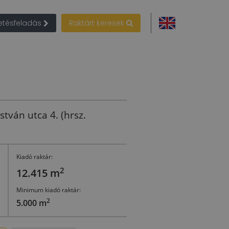
detésfeladás
Raktárt keresek
tván utca 4. (hrsz.
Kiadó raktár:
2
12.415 m
Minimum kiadó raktár:
2
5.000 m