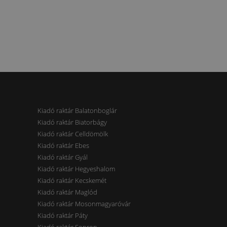
Kiadó raktár Balatonboglár
Kiadó raktár Biatorbágy
Kiadó raktár Celldömölk
Kiadó raktár Ebes
Kiadó raktár Gyál
Kiadó raktár Hegyeshalom
Kiadó raktár Kecskemét
Kiadó raktár Maglód
Kiadó raktár Mosonmagyaróvár
Kiadó raktár Páty