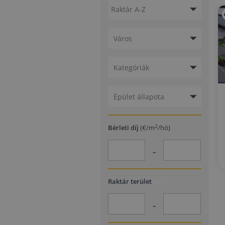
Város
Kategóriák
Épület állapota
2
Bérleti díj
(€/m
/hó)
-
2
Raktár terület
(m
)
-