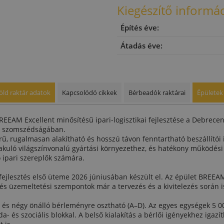
Kiegészítő informá
Építés éve:
Átadás éve:
öld raktár adatok
Kapcsolódó cikkek
Bérbeadók raktárai
Épületek
EAM Excellent minősítésű ipari-logisztikai fejlesztése a Debrece
n szomszédságában.
erű, rugalmasan alakítható és hosszú távon fenntartható beszállítói 
lakuló világszínvonalú gyártási környezethez, és hatékony működési 
 ipari szereplők számára.
ejlesztés első üteme 2026 júniusában készült el. Az épület BREEAM 
és üzemeltetési szempontok már a tervezés és a kivitelezés során 
 és négy önálló bérleményre osztható (A–D). Az egyes egységek 5 0
- és szociális blokkal. A belső kialakítás a bérlői igényekhez igazít