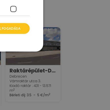
dés szerint
ELFOGADÁSA
Raktárépület-Debrecen Ipari Park
Debrecen
Vámraktár utca 3.
Kiadó raktár : 431 - 13.571
2
m
2
Bérleti díj:
3.5 - 5 €/m