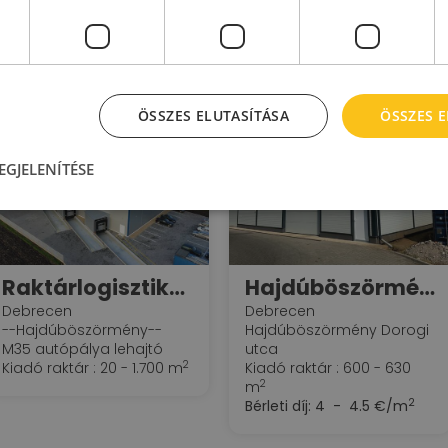
Hasonló raktárak
ktárak bérleti díj szerint
Raktárak m2 szerint
Raktárak elhelyezke
ÖSSZES ELUTASÍTÁSA
ÖSSZES 
EGJELENÍTÉSE
Raktárlogisztikai szolgáltatás Debrecen, M35-ös autópálya ---Szabofrigocargo Kft---
Hajdúböszörmény Csarnok
Debrecen
Debrecen
--Hajdúböszörmény--
Hajdúböszörmény Dorogi
M35 autópálya lehajtó
utca
2
Kiadó raktár : 20 - 1.700 m
Kiadó raktár : 600 - 630
2
m
2
Bérleti díj:
4 - 4.5 €/m