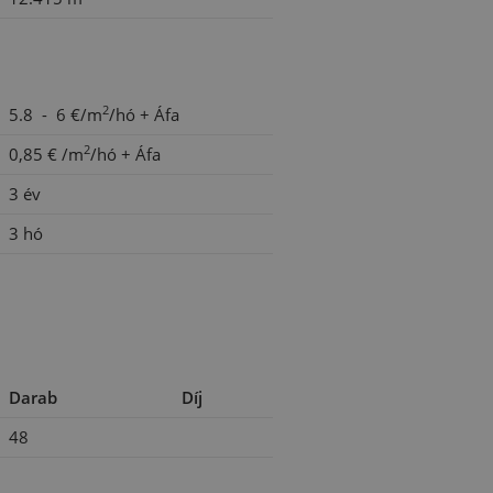
2
5.8 - 6 €/m
/hó
+ Áfa
2
0,85 €
/m
/hó
+ Áfa
3 év
3 hó
Darab
Díj
48