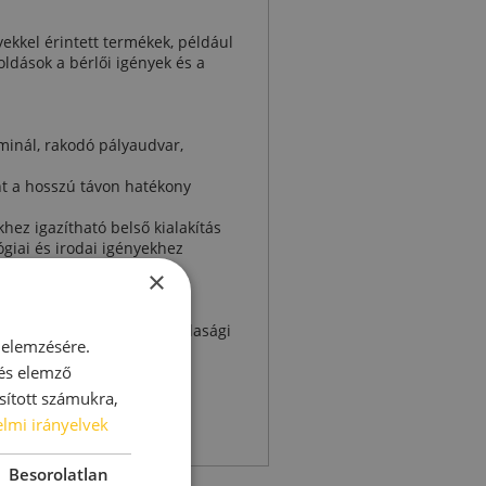
ekkel érintett termékek, például
ldások a bérlői igények és a
minál, rakodó pályaudvar,
nt a hosszú távon hatékony
ez igazítható belső kialakítás
giai és irodai igényekhez
×
ebreceni Észak-Nyugati Gazdasági
 elemzésére.
 hátteret biztosítanak a
 és elemző
sított számukra,
ségekhez is rugalmasan
lmi irányelvek
Besorolatlan