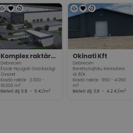
Komplex raktárlogisztika - Waberer's -Debrecen Logisztikai Park
Okinati Kft
Debrecen
Debrecen
Észak-Nyugati Gazdasági
Berettyóújfalu, Keresztesi
Övezet
út 8/A
Kiadó raktár : 2.000 -
Kiadó raktár : 650 - 4.060
2
2
19.000 m
m
2
2
Bérleti díj:
5.8 - 6 €/m
Bérleti díj:
3.8 - 4.2 €/m