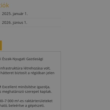
ciók
2025. január 1.
2026. június 1.
ni Észak-Nyugati Gazdasági
infrastruktúra létrehozása volt,
hátteret biztosít a régióban jelen
Excellent minősítése igazolja,
is meghatározó szerepet kaptak.
00–7 000 m²-es raktárterületeket
ható, beleértve a gépészeti,