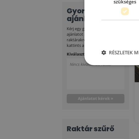
szükséges
Gyors
ajánlatkérés
Ra
Kérj egy gombnyomással
ajánlatot a kiválasztott
raktárakról! Hozzáadáshoz
kattints a
ikonra!
RÉSZLETEK M
Kiválasztott raktárak:
Nincs kiválasztott raktár
Ajánlatot kérek »
Raktár szűrő