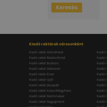
Keresés
Kiadó raktárak városonként
Kiadó raktár Alsónémedi
Kiadó r
Kiadó raktár Balatonfüred
Kiadó r
Kiadó raktár Budaörs
Kiadó r
Kiadó raktár Debrecen
Kiadó r
Kiadó raktár Ecser
Kiadó r
Kiadó raktár Győr
Kiadó r
Kiadó raktár Jászapáti
Kiadó r
Kiadó raktár Kiskunfélegyháza
Kiadó r
Kiadó raktár Martonvásár
Kiadó r
Kiadó raktár Nagyigmánd
Kiadó r