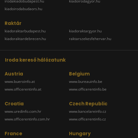
irodakiadobudapest.hu
kiadoirodagyor.hu
kiadoirodabudaors.hu
Raktár
kiadoraktarbudapest.hu
kiadoraktargyor.hu
kiadoraktardebrecen.hu
raktarszekesfehervar.hu
Iroda kereső hálózatunk
Austria
Belgium
www.bueroinfo.at
www.bureauinfo.be
www.officerentinfo.at
www.officerentinfo.be
Croatia
Czech Republic
www.uredinfo.com.hr
www.kancelareinfo.cz
www.officerentinfo.com.hr
www.officerentinfo.cz
France
Hungary