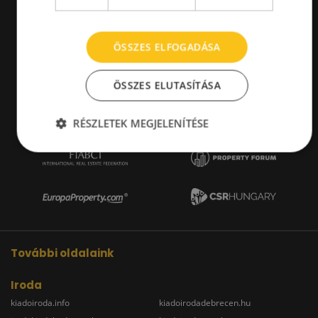
ÖSSZES ELFOGADÁSA
ÖSSZES ELUTASÍTÁSA
RÉSZLETEK MEGJELENÍTÉSE
További oldalaink
Iroda
kiadoiroda.info
kiadoirodadebrecen.hu