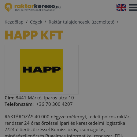
Navi
aktiv
Kezdőlap
Cégek
Raktár tulajdonosok, üzemeltető
HAPP KFT
Cím:
8441 Márkó, Iparos utca 10
Telefonszám:
+36 70 300 4207
RAKTÁROZÁS 40 000 négyzetméternyi, fedett polcos raktár-
rendszer 24 órás őrzéssel Ipari és kereskedelmi logisztika
7/24 élőerős őrzéssel Komissiózás, csomagolás,
minőségellenőrzés Rugalmas informatikai rendszer, EDI-