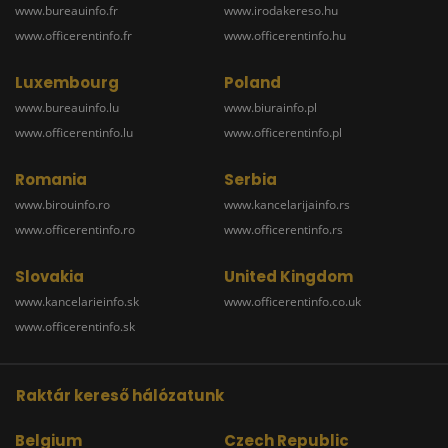
www.bureauinfo.fr
www.irodakereso.hu
www.officerentinfo.fr
www.officerentinfo.hu
Luxembourg
Poland
www.bureauinfo.lu
www.biurainfo.pl
www.officerentinfo.lu
www.officerentinfo.pl
Romania
Serbia
www.birouinfo.ro
www.kancelarijainfo.rs
www.officerentinfo.ro
www.officerentinfo.rs
Slovakia
United Kingdom
www.kancelarieinfo.sk
www.officerentinfo.co.uk
www.officerentinfo.sk
Raktár kereső hálózatunk
Belgium
Czech Republic