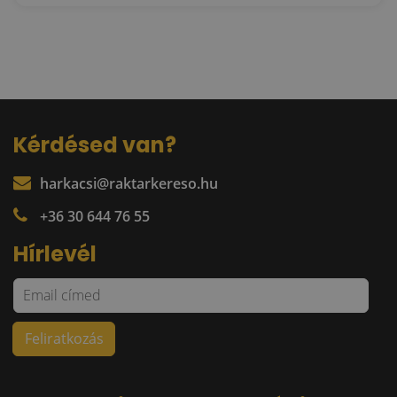
Kérdésed van?
harkacsi@raktarkereso.hu
+36 30 644 76 55
Hírlevél