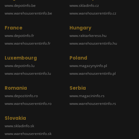
www.depotinfo.be
www.skladinfo.cz
www.warehouserentinfo.be
www.warehouserentinfo.cz
France
Hungary
www.depotinfo.fr
www.raktarkereso.hu
www.warehouserentinfo.fr
www.warehouserentinfo.hu
Luxembourg
Poland
www.depotinfo.lu
www.magazynyinfo.pl
www.warehouserentinfo.lu
www.warehouserentinfo.pl
Romania
Serbia
www.depozitinfo.ro
www.magacininfo.rs
www.warehouserentinfo.ro
www.warehouserentinfo.rs
Slovakia
www.skladinfo.sk
www.warehouserentinfo.sk