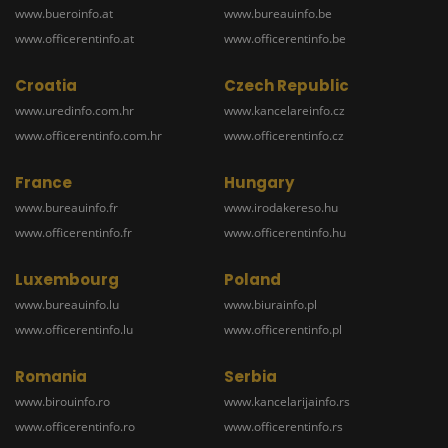
www.bueroinfo.at
www.bureauinfo.be
www.officerentinfo.at
www.officerentinfo.be
Croatia
Czech Republic
www.uredinfo.com.hr
www.kancelareinfo.cz
www.officerentinfo.com.hr
www.officerentinfo.cz
France
Hungary
www.bureauinfo.fr
www.irodakereso.hu
www.officerentinfo.fr
www.officerentinfo.hu
Luxembourg
Poland
www.bureauinfo.lu
www.biurainfo.pl
www.officerentinfo.lu
www.officerentinfo.pl
Romania
Serbia
www.birouinfo.ro
www.kancelarijainfo.rs
www.officerentinfo.ro
www.officerentinfo.rs