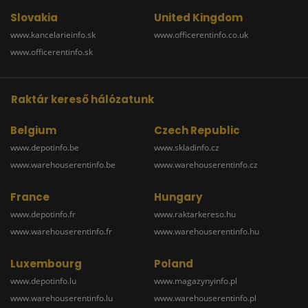
Slovakia
United Kingdom
www.kancelarieinfo.sk
www.officerentinfo.co.uk
www.officerentinfo.sk
Raktár kereső hálózatunk
Belgium
Czech Republic
www.depotinfo.be
www.skladinfo.cz
www.warehouserentinfo.be
www.warehouserentinfo.cz
France
Hungary
www.depotinfo.fr
www.raktarkereso.hu
www.warehouserentinfo.fr
www.warehouserentinfo.hu
Luxembourg
Poland
www.depotinfo.lu
www.magazynyinfo.pl
www.warehouserentinfo.lu
www.warehouserentinfo.pl