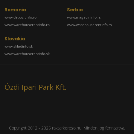
Romania
Serbia
www.depozitinfo.ro
www.magacininfo.rs
www.warehouserentinfo.ro
www.warehouserentinfo.rs
Slovakia
www.skladinfo.sk
www.warehouserentinfo.sk
Ózdi Ipari Park Kft.
Copyright 2012 - 2026 raktarkereso.hu. Minden jog fenntartva.