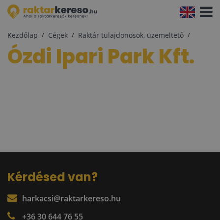
Navigá
aktivál
Kezdőlap
Cégek
Raktár tulajdonosok, üzemeltető
Ózdi Ipari Park Kft.
Kérdésed van?
harkacsi@raktarkereso.hu
+36 30 644 76 55