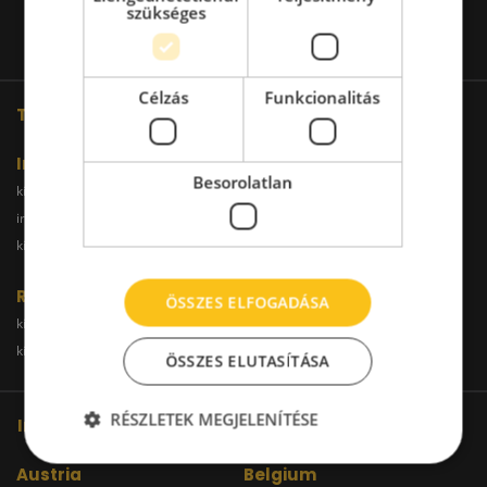
szükséges
Célzás
Funkcionalitás
További oldalaink
Iroda
Besorolatlan
kiadoiroda.info
kiadoirodadebrecen.hu
irodakiadobudapest.hu
kiadoirodagyor.hu
kiadoirodabudaors.hu
Raktár
ÖSSZES ELFOGADÁSA
kiadoraktarbudapest.hu
kiadoraktargyor.hu
kiadoraktardebrecen.hu
raktarszekesfehervar.hu
ÖSSZES ELUTASÍTÁSA
RÉSZLETEK MEGJELENÍTÉSE
Iroda kereső hálózatunk
Austria
Belgium