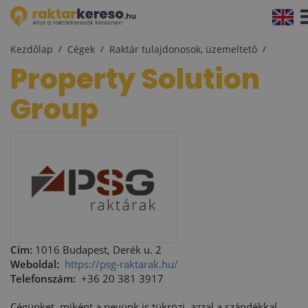
Na
akt
Kezdőlap
Cégek
Raktár tulajdonosok, üzemeltető
Property Solution
Group
Cím:
1016 Budapest, Derék u. 2
Weboldal:
https://psg-raktarak.hu/
Telefonszám:
+36 20 381 3917
Cégünket, miként a nevünk is tükrözi, azzal a szándékkal