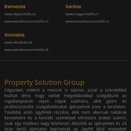
Romania
Serbia
www.depozitinfo.ro
www.magacininfo.rs
www.warehouserentinfo.ro
www.warehouserentinfo.rs
Slovakia
www.skladinfo.sk
www.warehouserentinfo.sk
Property Solution Group
Cégünket, miként a nevünk is tükrözi, azzal a szándékkal
hoztuk létre, hogy valódi megoldásokkal szolgáljunk az
ingatlanpiacon olyan cégek számára, akik gyors és
professzionális szolgáltatásokat igényelnek ezen a területen.
Továbbá azon ügyfelek részére, akik nem akarnak raktárak
keresésére és a kontakt személyek elérésére órákat szánni,
csak egy mailben vagy telefonon átküldik az igényeiket és 24
órán belül ajánlatot kaphatnak az ügyfél által megadott