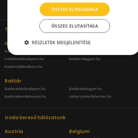
ÖSSZES ELFOGADÁSA
ÖSSZES ELUTASÍTÁSA
További oldalaink
RÉSZLETEK MEGJELENÍTÉSE
Iroda
kiadoiroda.info
kiadoirodadebrecen.hu
irodakiadobudapest.hu
kiadoirodagyor.hu
kiadoirodabudaors.hu
Raktár
kiadoraktarbudapest.hu
kiadoraktargyor.hu
kiadoraktardebrecen.hu
raktarszekesfehervar.hu
Iroda kereső hálózatunk
Austria
Belgium