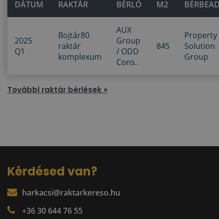
DÁTUM
RAKTÁR
BÉRLŐ
M2
BÉRBEA
AUX
Bojtár80
Property
2025
Group
raktár
845
Solution
Q1
/ ODD
komplexum
Group
Cons.
További raktár bérlések »
Kérdésed van?
harkacsi@raktarkereso.hu
+36 30 644 76 55