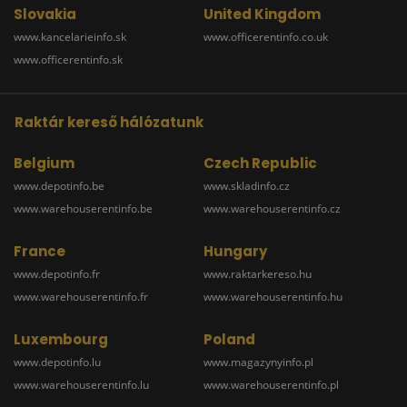
Slovakia
United Kingdom
www.kancelarieinfo.sk
www.officerentinfo.co.uk
www.officerentinfo.sk
Raktár kereső hálózatunk
Belgium
Czech Republic
www.depotinfo.be
www.skladinfo.cz
www.warehouserentinfo.be
www.warehouserentinfo.cz
France
Hungary
www.depotinfo.fr
www.raktarkereso.hu
www.warehouserentinfo.fr
www.warehouserentinfo.hu
Luxembourg
Poland
www.depotinfo.lu
www.magazynyinfo.pl
www.warehouserentinfo.lu
www.warehouserentinfo.pl