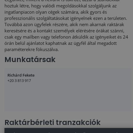
hoztuk létre, hogy valódi megoldásokkal szolgáljunk az
ingatlanpiacon olyan cégek számára, akik gyors és
professzionális szolgáltatásokat igényelnek ezen a területen.
Továbbá azon ügyfelek részére, akik nem akarnak raktárak
keresésére és a kontakt személyek elérésére órákat szánni,
csak egy mailben vagy telefonon átküldik az igényeiket és 24
órán belül ajánlatot kaphatnak az ügyfél által megadott
paraméterekre fókuszálva.
Munkatársak
Richárd Fekete
+20 3 813 917
Raktárbérleti tranzakciók