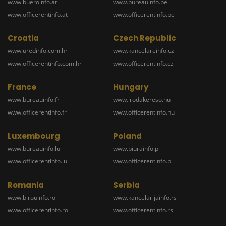
www.bueroinfo.at
www.bureauinfo.be
www.officerentinfo.at
www.officerentinfo.be
Croatia
Czech Republic
www.uredinfo.com.hr
www.kancelareinfo.cz
www.officerentinfo.com.hr
www.officerentinfo.cz
France
Hungary
www.bureauinfo.fr
www.irodakereso.hu
www.officerentinfo.fr
www.officerentinfo.hu
Luxembourg
Poland
www.bureauinfo.lu
www.biurainfo.pl
www.officerentinfo.lu
www.officerentinfo.pl
Romania
Serbia
www.birouinfo.ro
www.kancelarijainfo.rs
www.officerentinfo.ro
www.officerentinfo.rs