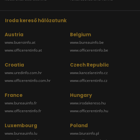
Iroda kereső hálózatunk
Austria
Belgium
www.bueroinfo.at
www.bureauinfo.be
www.officerentinfo.at
www.officerentinfo.be
Croatia
Czech Republic
www.uredinfo.com.hr
www.kancelareinfo.cz
www.officerentinfo.com.hr
www.officerentinfo.cz
France
Hungary
www.bureauinfo.fr
www.irodakereso.hu
www.officerentinfo.fr
www.officerentinfo.hu
Luxembourg
Poland
www.bureauinfo.lu
www.biurainfo.pl