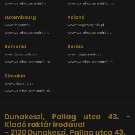
www.warehouserentinfo.fr
www.warehouserentinfo.hu
Luxembourg
Poland
www.depotinfo.lu
www.magazynyinfo.pl
www.warehouserentinfo.lu
www.warehouserentinfo.pl
Romania
Serbia
www.depozitinfo.ro
www.magacininfo.rs
www.warehouserentinfo.ro
www.warehouserentinfo.rs
Slovakia
www.skladinfo.sk
www.warehouserentinfo.sk
Dunakeszi, Pallag utca 43. -
Kiadó raktár irodával
- 2120 Dunakeszi, Pallag utca 43.