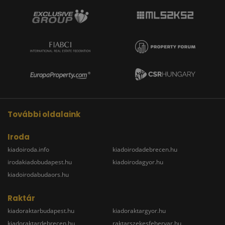
További oldalaink
Iroda
kiadoiroda.info
kiadoirodadebrecen.hu
irodakiadobudapest.hu
kiadoirodagyor.hu
kiadoirodabudaors.hu
Raktár
kiadoraktarbudapest.hu
kiadoraktargyor.hu
kiadoraktardebrecen.hu
raktarszekesfehervar.hu