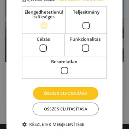
Elengedhetetlenül
Teljesítmény
szükséges
Célzás
Funkcionalitás
Besorolatlan
Promesa raktárház és iroda
Dunakeszi
Pallag u. 70.
2
Kiadó raktár : 690 - 2.070 m
2
Bérleti díj:
6 €/m
ÖSSZES ELFOGADÁSA
ÖSSZES ELUTASÍTÁSA
RÉSZLETEK MEGJELENÍTÉSE