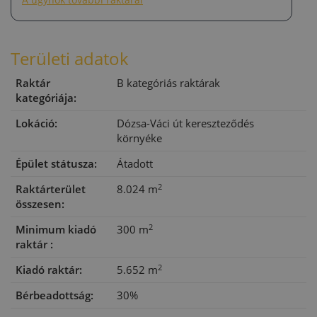
Területi adatok
Raktár
B kategóriás raktárak
kategóriája:
Lokáció:
Dózsa-Váci út kereszteződés
környéke
Épület státusza:
Átadott
2
Raktárterület
8.024 m
összesen:
2
Minimum kiadó
300 m
raktár :
2
Kiadó raktár:
5.652 m
Bérbeadottság:
30%