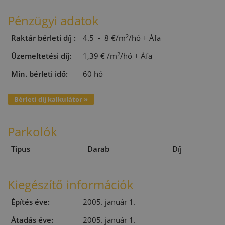
Pénzügyi adatok
2
Raktár bérleti díj :
4.5 - 8 €/m
/hó
+ Áfa
2
Üzemeltetési díj:
1,39 €
/m
/hó
+ Áfa
Min. bérleti idő:
60 hó
Bérleti díj kalkulátor »
Parkolók
Tipus
Darab
Díj
Kiegészítő információk
Építés éve:
2005. január 1.
Átadás éve:
2005. január 1.