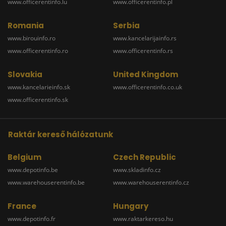
www.officerentinfo.lu
www.officerentinfo.pl
Romania
Serbia
www.birouinfo.ro
www.kancelarijainfo.rs
www.officerentinfo.ro
www.officerentinfo.rs
Slovakia
United Kingdom
www.kancelarieinfo.sk
www.officerentinfo.co.uk
www.officerentinfo.sk
Raktár kereső hálózatunk
Belgium
Czech Republic
www.depotinfo.be
www.skladinfo.cz
www.warehouserentinfo.be
www.warehouserentinfo.cz
France
Hungary
www.depotinfo.fr
www.raktarkereso.hu