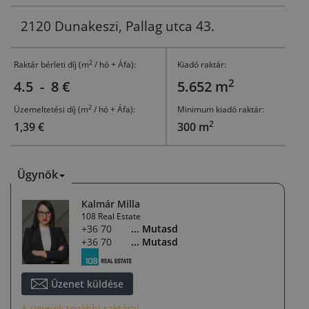
2120 Dunakeszi, Pallag utca 43.
2
Raktár bérleti díj (m
/ hó + Áfa):
Kiadó raktár:
2
4.5 - 8 €
5.652 m
2
Üzemeltetési díj (m
/ hó + Áfa):
Minimum kiadó raktár:
2
1,39 €
300 m
Ügynök
Kalmár Milla
108 Real Estate
+36 70 408 4508
... Mutasd
+36 70 408 4508
... Mutasd
Üzenet küldése
A ügynök további raktárai