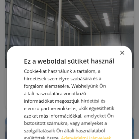
×
Ez a weboldal sütiket használ
Cookie-kat használunk a tartalom, a
Dunakeszi raktárcsarnok
hirdetések személyre szabására és a
Dunakeszi
forgalom elemzésére. Webhelyünk Ön
Pallag utca 29.
általi használatára vonatkozó
2
Kiadó raktár : 1.360 - 2.720 m
2
Bérleti díj:
4 - 4.5 €/m
információkat megosztjuk hirdetési és
elemző partnereinkkel is, akik egyesíthetik
azokat más információkkal, amelyeket Ön
biztosított számukra, vagy amelyeket a
szolgáltatásaik Ön általi használatából
gyűjtöttek össze.
Adatvédelmi irányelvek