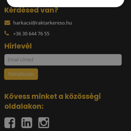
Kérdésed van?
harkacsi@raktarkereso.hu
+36 30 644 76 55
Hírlevél
Kövess minket a közösségi
oldalakon: