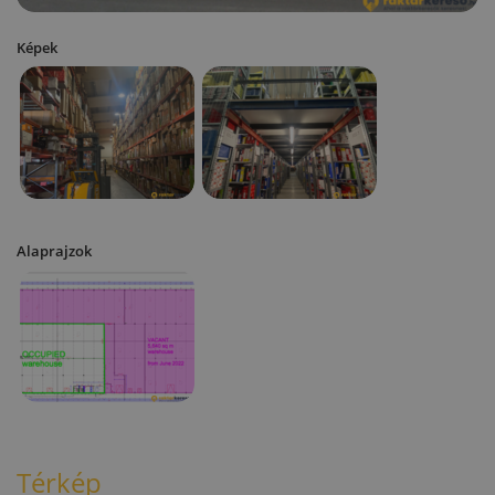
Képek
Alaprajzok
Térkép