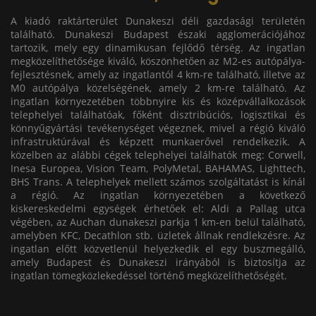
A kiadó raktárterület Dunakeszi déli gazdasági területén
található. Dunakeszi Budapest északi agglomerációjához
tartozik, mely egy dinamikusan fejlődő térség. Az ingatlan
megközelíthetősége kiváló, köszönhetően az M2-es autópálya-
fejlesztésnek, amely az ingatlantól 4 km-re található, illetve az
M0 autópálya közelségének, amely 2 km-re található. Az
ingatlan környezetében többnyire kis és középvállalkozások
telephelyei találhatóak, főként disztribúciós, logisztikai és
könnyűgyártási tevékenységet végeznek, mivel a régió kiváló
infrastruktúrával és képzett munkaerővel rendelkezik. A
közelben az alábbi cégek telephelyei találhatók meg: Corwell,
Inesa Europea, Vision Team, PolyMetal, BAHAMAS, Lighttech,
BHS Trans. A telephelyek mellett számos szolgáltatást is kínál
a régió. Az ingatlan környezetében a következő
kiskereskedelmi egységek érhetőek el: Aldi a Pallag utca
végében, az Auchan dunakeszi parkja 1 km-en belül található,
amelyben KFC, Decathlon stb. üzletek állnak rendlekzésre. Az
ingatlan előtt közvetlenül helyezkedik el egy buszmegálló,
amely Budapest és Dunakeszi irányából is biztosítja az
ingatlan tömegközlekedéssel történő megközelíthetőségét.