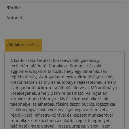
Bérlők:
Autonet
Általános leírás
A kiadó raktárterület Dunakeszi déli gazdasági
területén található. Dunakeszi Budapest északi
agglomerációjához tartozik, mely egy dinamikusan
fejlődő térség. Az ingatlan megközelíthetősége kiváló,
köszönhetően az M2-es autópálya-fejlesztésnek, amely
az ingatlantól 4 km-re található, illetve az M0 autópálya
közelségének, amely 2 km-re található. Az ingatlan
környezetében többnyire kis és középvállalkozások
telephelyei találhatóak, főként disztribúciós, logisztikai
és könnyűgyártási tevékenységet végeznek, mivel a
régió kiváló infrastruktúrával és képzett munkaerővel
rendelkezik. A közelben az alábbi cégek telephelyei
találhatók meg: Corwell, Inesa Europea, Vision Team,