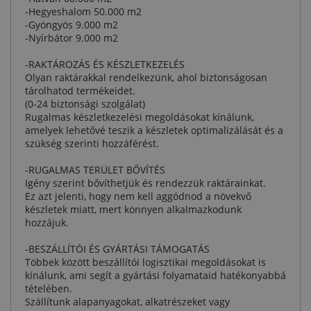
-Hegyeshalom 50.000 m2
-Gyöngyös 9.000 m2
-Nyírbátor 9.000 m2
-RAKTÁROZÁS ÉS KÉSZLETKEZELÉS
Olyan raktárakkal rendelkezünk, ahol biztonságosan
tárolhatod termékeidet.
(0-24 biztonsági szolgálat)
Rugalmas készletkezelési megoldásokat kínálunk,
amelyek lehetővé teszik a készletek optimalizálását és a
szükség szerinti hozzáférést.
-RUGALMAS TERÜLET BŐVÍTÉS
Igény szerint bővíthetjük és rendezzük raktárainkat.
Ez azt jelenti, hogy nem kell aggódnod a növekvő
készletek miatt, mert könnyen alkalmazkodunk
hozzájuk.
-BESZÁLLÍTÓI ÉS GYÁRTÁSI TÁMOGATÁS
Többek között beszállítói logisztikai megoldásokat is
kínálunk, ami segít a gyártási folyamataid hatékonyabbá
tételében.
Szállítunk alapanyagokat, alkatrészeket vagy