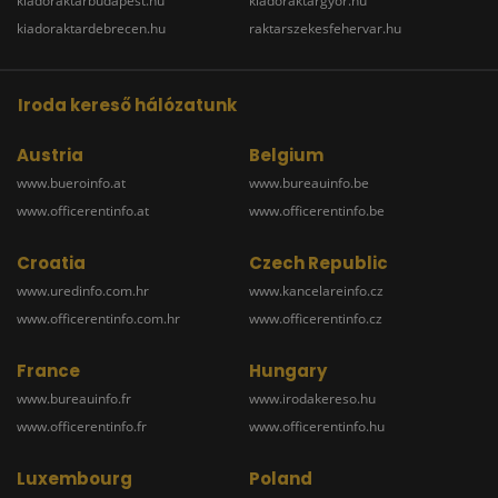
kiadoraktarbudapest.hu
kiadoraktargyor.hu
kiadoraktardebrecen.hu
raktarszekesfehervar.hu
Iroda kereső hálózatunk
Austria
Belgium
www.bueroinfo.at
www.bureauinfo.be
www.officerentinfo.at
www.officerentinfo.be
Croatia
Czech Republic
www.uredinfo.com.hr
www.kancelareinfo.cz
www.officerentinfo.com.hr
www.officerentinfo.cz
France
Hungary
www.bureauinfo.fr
www.irodakereso.hu
www.officerentinfo.fr
www.officerentinfo.hu
Luxembourg
Poland