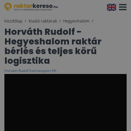
Navigá
aktivál
Kezdőlap
Kiadó raktárak
Hegyeshalom
Horváth Rudolf -
Hegyeshalom raktár
bérlés és teljes körű
logisztika
Horváth Rudolf Intertansport Kft.