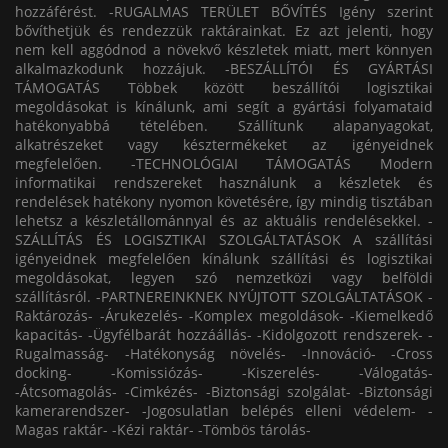
hozzáférést. -RUGALMAS TERÜLET BŐVÍTÉS Igény szerint
bővíthetjük és rendezzük raktárainkat. Ez azt jelenti, hogy
nem kell aggódnod a növekvő készletek miatt, mert könnyen
alkalmazkodunk hozzájuk. -BESZÁLLÍTÓI ÉS GYÁRTÁSI
TÁMOGATÁS Többek között beszállítói logisztikai
megoldásokat is kínálunk, ami segít a gyártási folyamataid
hatékonyabbá tételében. Szállítunk alapanyagokat,
alkatrészeket vagy késztermékeket az igényeidnek
megfelelően. -TECHNOLÓGIAI TÁMOGATÁS Modern
informatikai rendszereket használunk a készletek és
rendelések hatékony nyomon követésére, így mindig tisztában
lehetsz a készletállománnyal és az aktuális rendelésekkel. -
SZÁLLÍTÁS ÉS LOGISZTIKAI SZOLGÁLTATÁSOK A szállítási
igényeidnek megfelelően kínálunk szállítási és logisztikai
megoldásokat, legyen szó nemzetközi vagy belföldi
szállításról. -PARTNEREINKNEK NYÚJTOTT SZOLGÁLTATÁSOK -
Raktározás- -Árukezelés- -Komplex megoldások- -Kiemelkedő
kapacitás- -Ügyfélbarát hozzáállás- -Kidolgozott rendszerek- -
Rugalmasság- -Hatékonyság növelés- -Innováció- -Cross
docking- -Komissiózás- -Kiszerelés- -Válogatás-
-Átcsomagolás- -Cimkézés- -Biztonsági szolgálat- -Biztonsági
kamerarendszer- -Jogosulatlan belépés elleni védelem- -
Magas raktár- -Kézi raktár- -Tömbös tárolás-