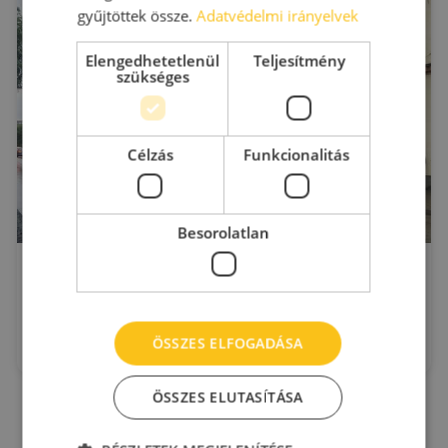
gyűjtöttek össze.
Adatvédelmi irányelvek
Elengedhetetlenül
Teljesítmény
szükséges
Célzás
Funkcionalitás
Besorolatlan
Sopron Csengery
Sopron
Csengery utca 32
2
Kiadó raktár : 18 - 1.195 m
ÖSSZES ELFOGADÁSA
Eladó:
2 M €
+ Áfa
ÖSSZES ELUTASÍTÁSA