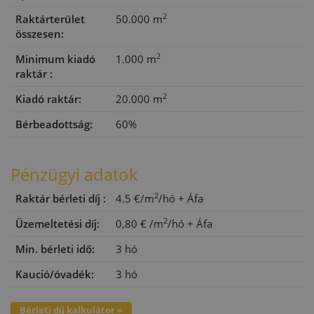
2
Raktárterület
50.000 m
összesen:
2
Minimum kiadó
1.000 m
raktár :
2
Kiadó raktár:
20.000 m
Bérbeadottság:
60%
Pénzügyi adatok
2
Raktár bérleti díj :
4.5 €/m
/hó
+ Áfa
2
Üzemeltetési díj:
0,80 €
/m
/hó
+ Áfa
Min. bérleti idő:
3 hó
Kaució/óvadék:
3 hó
Bérleti díj kalkulátor »