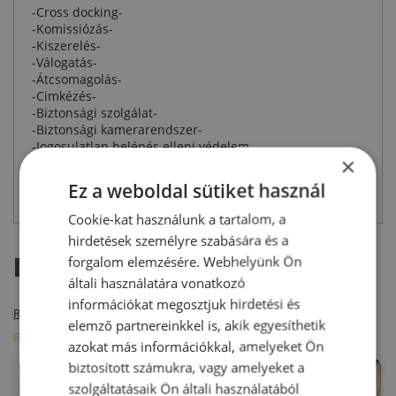
-Cross docking-
-Komissiózás-
-Kiszerelés-
-Válogatás-
-Átcsomagolás-
-Cimkézés-
-Biztonsági szolgálat-
-Biztonsági kamerarendszer-
-Jogosulatlan belépés elleni védelem-
×
-Magas raktár-
-Kézi raktár-
Ez a weboldal sütiket használ
-Tömbös tárolás-
Cookie-kat használunk a tartalom, a
hirdetések személyre szabására és a
Hasonló raktárak
forgalom elemzésére. Webhelyünk Ön
általi használatára vonatkozó
információkat megosztjuk hirdetési és
Raktárak bérleti díj szerint
Raktárak m2 szerint
elemző partnereinkkel is, akik egyesíthetik
Raktárak elhelyezkedés szerint
azokat más információkkal, amelyeket Ön
biztosított számukra, vagy amelyeket a
szolgáltatásaik Ön általi használatából