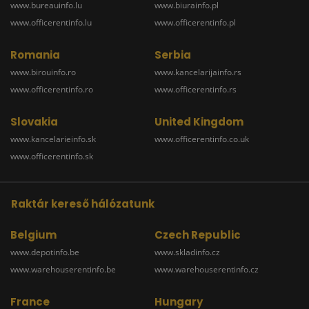
www.bureauinfo.lu
www.biurainfo.pl
www.officerentinfo.lu
www.officerentinfo.pl
Romania
Serbia
www.birouinfo.ro
www.kancelarijainfo.rs
www.officerentinfo.ro
www.officerentinfo.rs
Slovakia
United Kingdom
www.kancelarieinfo.sk
www.officerentinfo.co.uk
www.officerentinfo.sk
Raktár kereső hálózatunk
Belgium
Czech Republic
www.depotinfo.be
www.skladinfo.cz
www.warehouserentinfo.be
www.warehouserentinfo.cz
France
Hungary