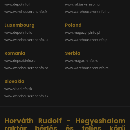
www.depotinfo.fr
www.raktarkereso.hu
www.warehouserentinfo.fr
www.warehouserentinfo.hu
Luxembourg
Poland
www.depotinfo.lu
www.magazynyinfo.pl
www.warehouserentinfo.lu
www.warehouserentinfo.pl
Romania
Serbia
www.depozitinfo.ro
www.magacininfo.rs
www.warehouserentinfo.ro
www.warehouserentinfo.rs
Slovakia
www.skladinfo.sk
www.warehouserentinfo.sk
Horváth Rudolf - Hegyeshalom
raktár bérlés és teljes körű