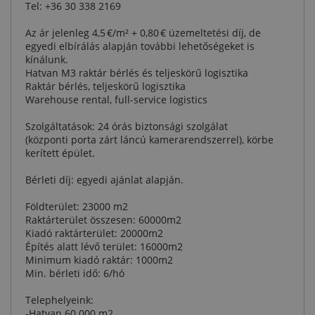
Tel: +36 30 338 2169
Az ár jelenleg 4,5 €/m² + 0,80 € üzemeltetési díj, de
egyedi elbírálás alapján további lehetőségeket is
kínálunk.
Hatvan M3 raktár bérlés és teljeskörű logisztika
Raktár bérlés, teljeskörű logisztika
Warehouse rental, full-service logistics
Szolgáltatások: 24 órás biztonsági szolgálat
(központi porta zárt láncú kamerarendszerrel), körbe
kerített épület.
Bérleti díj: egyedi ajánlat alapján.
Földterület: 23000 m2
Raktárterület összesen: 60000m2
Kiadó raktárterület: 20000m2
Építés alatt lévő terület: 16000m2
Minimum kiadó raktár: 1000m2
Min. bérleti idő: 6/hó
Telephelyeink:
-Hatvan 60.000 m2