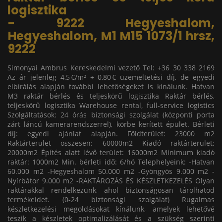
logisztika
- 9222 Hegyeshalom,
Hegyeshalom, M1 M15 1073/1 hrsz,
9222
Simonyai Ambrus Kereskedelmi vezető Tel: +36 30 338 2169
Az ár jelenleg 4,5 €/m² + 0,80 € üzemeltetési díj, de egyedi
elbírálás alapján további lehetőségeket is kínálunk. Hatvan
M3 raktár bérlés és teljeskörű logisztika Raktár bérlés,
teljeskörű logisztika Warehouse rental, full-service logistics
Szolgáltatások: 24 órás biztonsági szolgálat (központi porta
zárt láncú kamerarendszerrel), körbe kerített épület. Bérleti
díj: egyedi ajánlat alapján. Földterület: 23000 m2
Raktárterület összesen: 60000m2 Kiadó raktárterület:
20000m2 Építés alatt lévő terület: 16000m2 Minimum kiadó
raktár: 1000m2 Min. bérleti idő: 6/hó Telephelyeink: -Hatvan
60.000 m2 -Hegyeshalom 50.000 m2 -Gyöngyös 9.000 m2 -
Nyírbátor 9.000 m2 -RAKTÁROZÁS ÉS KÉSZLETKEZELÉS Olyan
raktárakkal rendelkezünk, ahol biztonságosan tárolhatod
termékeidet. (0-24 biztonsági szolgálat) Rugalmas
készletkezelési megoldásokat kínálunk, amelyek lehetővé
teszik a készletek optimalizálását és a szükség szerinti