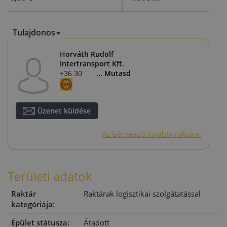
Tulajdonos
Horváth Rudolf
Intertransport Kft.
+36 30 338 2169
... Mutasd
Üzenet küldése
Az bérbeadó további raktárai
Területi adatok
Raktár
Raktárak logisztikai szolgátatással
kategóriája:
Épület státusza:
Átadott