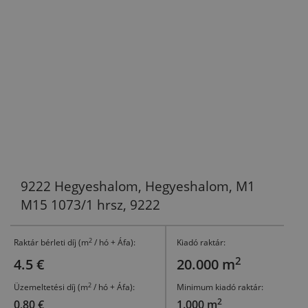
9222 Hegyeshalom, Hegyeshalom, M1
M15 1073/1 hrsz, 9222
2
Raktár bérleti díj (m
/ hó + Áfa):
Kiadó raktár:
2
4.5 €
20.000 m
2
Üzemeltetési díj (m
/ hó + Áfa):
Minimum kiadó raktár:
2
0,80 €
1.000 m