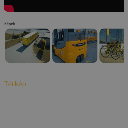
Képek
Térkép