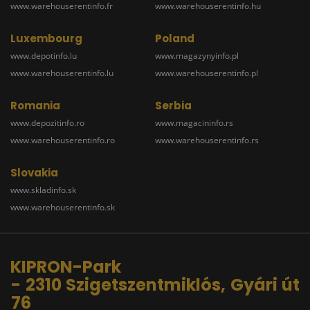
www.warehouserentinfo.fr
www.warehouserentinfo.hu
Luxembourg
Poland
www.depotinfo.lu
www.magazynyinfo.pl
www.warehouserentinfo.lu
www.warehouserentinfo.pl
Romania
Serbia
www.depozitinfo.ro
www.magacininfo.rs
www.warehouserentinfo.ro
www.warehouserentinfo.rs
Slovakia
www.skladinfo.sk
www.warehouserentinfo.sk
KIPRON-Park
- 2310 Szigetszentmiklós, Gyári út
76