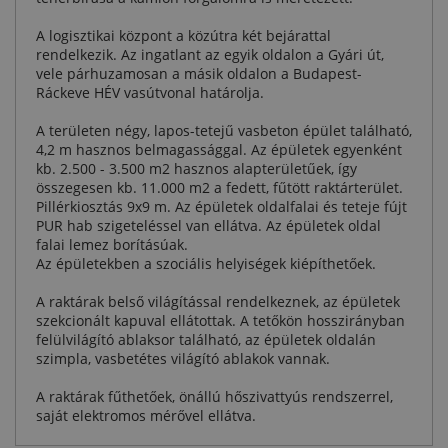
A logisztikai központ a közútra két bejárattal
rendelkezik. Az ingatlant az egyik oldalon a Gyári út,
vele párhuzamosan a másik oldalon a Budapest-
Ráckeve HÉV vasútvonal határolja.
A területen négy, lapos-tetejű vasbeton épület található,
4,2 m hasznos belmagassággal. Az épületek egyenként
kb. 2.500 - 3.500 m2 hasznos alapterületűek, így
összegesen kb. 11.000 m2 a fedett, fűtött raktárterület.
Pillérkiosztás 9x9 m. Az épületek oldalfalai és teteje fújt
PUR hab szigeteléssel van ellátva. Az épületek oldal
falai lemez borításúak.
Az épületekben a szociális helyiségek kiépíthetőek.
A raktárak belső világítással rendelkeznek, az épületek
szekcionált kapuval ellátottak. A tetőkön hosszirányban
felülvilágító ablaksor található, az épületek oldalán
szimpla, vasbetétes világító ablakok vannak.
A raktárak fűthetőek, önállú hőszivattyús rendszerrel,
saját elektromos mérővel ellátva.