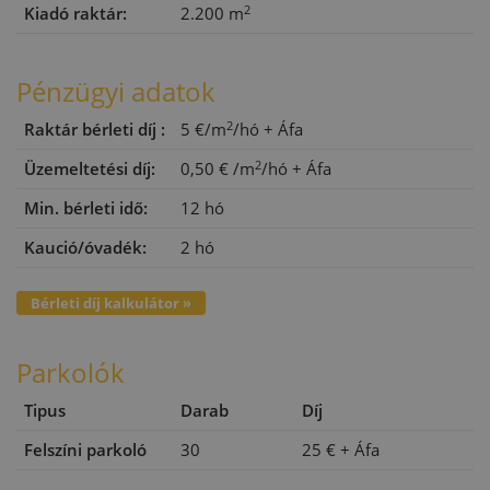
2
Kiadó raktár:
2.200 m
Pénzügyi adatok
2
Raktár bérleti díj :
5 €/m
/hó
+ Áfa
2
Üzemeltetési díj:
0,50 €
/m
/hó
+ Áfa
Min. bérleti idő:
12 hó
Kaució/óvadék:
2 hó
Bérleti díj kalkulátor »
Parkolók
Tipus
Darab
Díj
Felszíni parkoló
30
25 €
+ Áfa