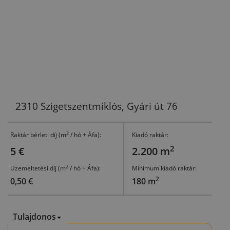
2310 Szigetszentmiklós, Gyári út 76
2
Raktár bérleti díj (m
/ hó + Áfa):
Kiadó raktár:
2
5 €
2.200 m
2
Üzemeltetési díj (m
/ hó + Áfa):
Minimum kiadó raktár:
2
0,50 €
180 m
Tulajdonos