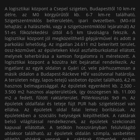
A logisztikai központ a Csepel szigeten, Budapesttől 10 km-re
délre, az M0 körgyűrűtől kb. 6-7 km-re található,
Szigetszentmiklós belterületén, ipari övezetben. (M0-ról
lehajtás: a halásztelki, vagy a szigetszentmiklósi lejáratnál) Az
51-es főközlekedési úttól 4-5 km távolságra fekszik. A
logisztikai központ jól megközelíthető gépjárművel és adott a
parkolási lehetőség. Az ingatlan 24.611 m2 bekerített terület,
össz-közművel, az épületeken kívül aszfaltburkolattal ellátott,
melynek teherbírása a kamion forgalomra is méretezett. A
logisztikai központ a közútra két bejárattal rendelkezik. Az
ingatlant az egyik oldalon a Gyári út, vele párhuzamosan a
másik oldalon a Budapest-Ráckeve HÉV vasútvonal határolja.
A területen négy, lapos-tetejű vasbeton épület található, 4,2 m
hasznos belmagassággal. Az épületek egyenként kb. 2.500 -
3.500 m2 hasznos alapterületűek, így összegesen kb. 11.000
m2 a fedett, fűtött raktárterület. Pillérkiosztás 9x9 m. Az
épületek oldalfalai és teteje fújt PUR hab szigeteléssel van
ellátva. Az épületek oldal falai lemez borításúak. Az
épületekben a szociális helyiségek kiépíthetőek. A raktárak
belső világítással rendelkeznek, az épületek szekcionált
kapuval ellátottak. A tetőkön hosszirányban felülvilágító
ablaksor található, az épületek oldalán szimpla, vasbetétes
világító ablakok vannak. A raktárak fűthetőek, önállú