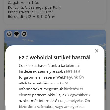
Szigetszentmiklós
Kántor út 5. Leshegy Ipari Park
2
Kiadó raktár : 50 - 500 m
2
Bérleti díj:
7.12 - 9.41 €/m
×
Ez a weboldal sütiket használ
Cookie-kat használunk a tartalom, a
hirdetések személyre szabására és a
forgalom elemzésére. Webhelyünk Ön
általi használatára vonatkozó
információkat megosztjuk hirdetési és
elemző partnereinkkel is, akik egyesíthetik
azokat más információkkal, amelyeket Ön
Kiadó kétszintes épületrész, a raktárhoz közvetlen, belső, szabad átjárással.
biztosított számukra, vagy amelyeket a