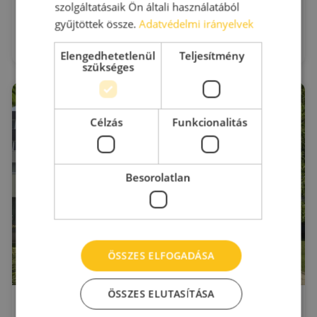
Szigetszentmiklós
szolgáltatásaik Ön általi használatából
Leshegy utca 8.
gyűjtöttek össze.
Adatvédelmi irányelvek
2
Kiadó raktár : 300 - 1.200 m
2
Bérleti díj:
6.5 - 7 €/m
Elengedhetetlenül
Teljesítmény
szükséges
Célzás
Funkcionalitás
Besorolatlan
ÖSSZES ELFOGADÁSA
ÖSSZES ELUTASÍTÁSA
ÁTI-Sziget Ipari Park