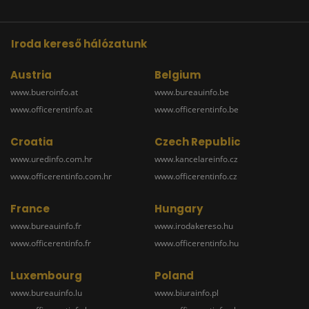
Iroda kereső hálózatunk
Austria
Belgium
www.bueroinfo.at
www.bureauinfo.be
www.officerentinfo.at
www.officerentinfo.be
Croatia
Czech Republic
www.uredinfo.com.hr
www.kancelareinfo.cz
www.officerentinfo.com.hr
www.officerentinfo.cz
France
Hungary
www.bureauinfo.fr
www.irodakereso.hu
www.officerentinfo.fr
www.officerentinfo.hu
Luxembourg
Poland
www.bureauinfo.lu
www.biurainfo.pl