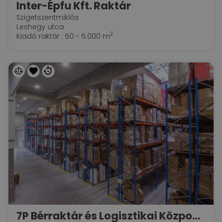
Inter-Épfu Kft. Raktár
Szigetszentmiklós
Leshegy utca
2
Kiadó raktár : 50 - 5.000 m
7P Bérraktár és Logisztikai Központ - Leshegy Ipari Park!