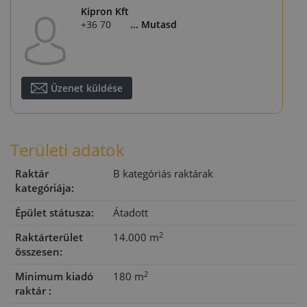
Kipron Kft
+36 70 389 3630
... Mutasd
Üzenet küldése
Területi adatok
Raktár
B kategóriás raktárak
kategóriája:
Épület státusza:
Átadott
2
Raktárterület
14.000 m
összesen:
2
Minimum kiadó
180 m
raktár :