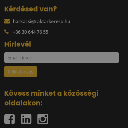
Kérdésed van?
harkacsi@raktarkereso.hu
+36 30 644 76 55
Hírlevél
Kövess minket a közösségi
oldalakon: