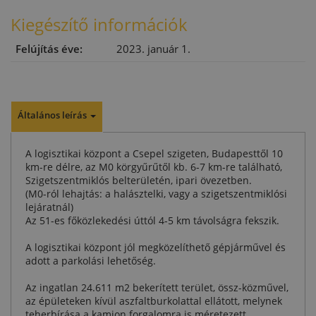
Kiegészítő információk
Felújítás éve:
2023. január 1.
Általános leírás
A logisztikai központ a Csepel szigeten, Budapesttől 10
km-re délre, az M0 körgyűrűtől kb. 6-7 km-re található,
Szigetszentmiklós belterületén, ipari övezetben.
(M0-ról lehajtás: a halásztelki, vagy a szigetszentmiklósi
lejáratnál)
Az 51-es főközlekedési úttól 4-5 km távolságra fekszik.
A logisztikai központ jól megközelíthető gépjárművel és
adott a parkolási lehetőség.
Az ingatlan 24.611 m2 bekerített terület, össz-közművel,
az épületeken kívül aszfaltburkolattal ellátott, melynek
teherbírása a kamion forgalomra is méretezett.