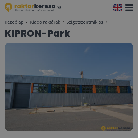
Navigá
aktivál
Kezdőlap
Kiadó raktárak
Szigetszentmiklós
KIPRON-Park