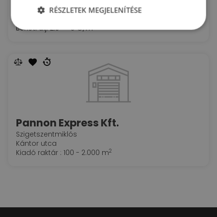
Szigetszentmiklós
RÉSZLETEK MEGJELENÍTÉSE
Pf.: 18.
2
Kiadó raktár : 50 - 29.000 m
2
Bérleti díj:
2.5 - 5 €/m
Pannon Express Kft.
Szigetszentmiklós
Kántor utca
2
Kiadó raktár : 100 - 2.000 m