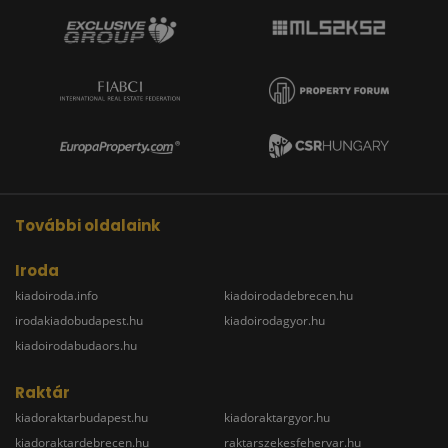
További oldalaink
Iroda
kiadoiroda.info
kiadoirodadebrecen.hu
irodakiadobudapest.hu
kiadoirodagyor.hu
kiadoirodabudaors.hu
Raktár
kiadoraktarbudapest.hu
kiadoraktargyor.hu
kiadoraktardebrecen.hu
raktarszekesfehervar.hu