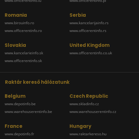
www.officerentinfo.lu
www.officerentinfo.pl
Romania
Serbia
www.birouinfo.ro
www.kancelarijainfo.rs
www.officerentinfo.ro
www.officerentinfo.rs
Slovakia
United Kingdom
www.kancelarieinfo.sk
www.officerentinfo.co.uk
www.officerentinfo.sk
Raktár kereső hálózatunk
Belgium
Czech Republic
www.depotinfo.be
www.skladinfo.cz
www.warehouserentinfo.be
www.warehouserentinfo.cz
France
Hungary
www.depotinfo.fr
www.raktarkereso.hu