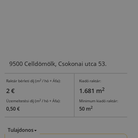
9500 Celldömölk, Csokonai utca 53.
2
Raktár bérleti díj (m
/ hó + Áfa):
Kiadó raktár:
2
2 €
1.681 m
2
Üzemeltetési díj (m
/ hó + Áfa):
Minimum kiadó raktár:
2
0,50 €
50 m
Tulajdonos