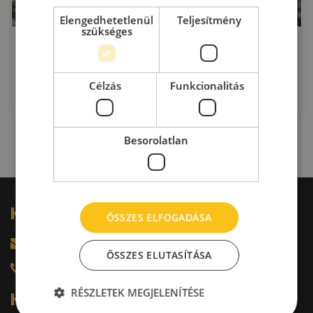
Elengedhetetlenül
Teljesítmény
szükséges
MetLog Szombathely
Szombathely
Szövő utca 109.
2
Kiadó raktár : 100 - 14.706 m
Célzás
Funkcionalitás
Eladó:
N/A €
Besorolatlan
Kérdésed van?
ÖSSZES ELFOGADÁSA
harkacsi@raktarkereso.hu
ÖSSZES ELUTASÍTÁSA
+36 30 644 76 55
RÉSZLETEK MEGJELENÍTÉSE
Hírlevél