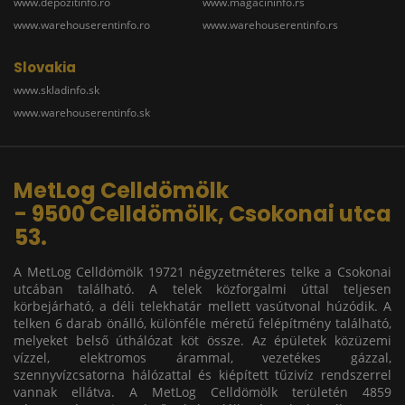
www.depozitinfo.ro
www.magacininfo.rs
www.warehouserentinfo.ro
www.warehouserentinfo.rs
Slovakia
www.skladinfo.sk
www.warehouserentinfo.sk
MetLog Celldömölk
- 9500 Celldömölk, Csokonai utca
53.
A MetLog Celldömölk 19721 négyzetméteres telke a Csokonai
utcában található. A telek közforgalmi úttal teljesen
körbejárható, a déli telekhatár mellett vasútvonal húzódik. A
telken 6 darab önálló, különféle méretű felépítmény található,
melyeket belső úthálózat köt össze. Az épületek közüzemi
vízzel, elektromos árammal, vezetékes gázzal,
szennyvízcsatorna hálózattal és kiépített tűzivíz rendszerrel
vannak ellátva. A MetLog Celldömölk területén 4859