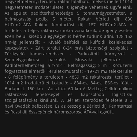
négyzetméternyi területű raktár található, melyek mellett 1014
négyzetméter irodaterületet is igénybe vehetnek ügyfeleink.
Az épület padlóterhelhetősége 5 tonna/négyzetméter, a
belmagasság pedig 5 méter. Raktár bérleti díj: 830
HUF/m2+ÁFA Raktár fenntartási díj: 187 HUF/m2+ÁFA A
hirdetés a teljes raktárcsarnokra vonatkozik, de igény esetén
ezen belül kisebb alegységet is bérbe tudunk adni. 128-152
nm-ig Jellemzők: - Kiváló belföldi és külföldi közlekedési
kapcsolatok - Zárt terület 0-24 órás biztonsági szolgálat -
Térfigyelő kamerarendszer - Parkosított környezet -
Személygépkocsi parkolók Műszaki jellemzők: -
Padlóterhelhetőség: 5 t/m2 - Belmagasság: 5 m - Közüzemi
fogyasztási almérők Területkimutatás: - 19721 m2 telekterület
- 6 felépítmény a területen - 4859 m2 raktározási terület -
1014 m2 irodaterület Lokáció: - 834-es, 84-es, E66-os főút -
Budapest: 150 km - Ausztria: 60 km A MetLog Celldömölkön
raktározási lehetőséget és kapcsolódó logisztikai
szolgáltatásokat kínálunk. A Bérleti szerződés feltétele a 3
havi Óvadék befizetése. Ez az összeg a Bérleti díj, Fenntartási
és Rezsi díj összegének háromszorosa ÁFÁ-val együtt.