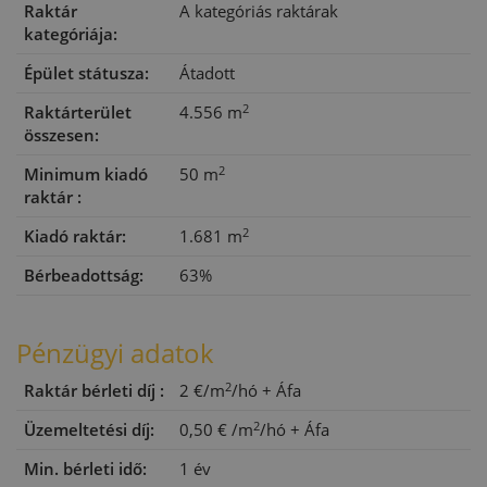
Raktár
A kategóriás raktárak
kategóriája:
Épület státusza:
Átadott
2
Raktárterület
4.556 m
összesen:
2
Minimum kiadó
50 m
raktár :
2
Kiadó raktár:
1.681 m
Bérbeadottság:
63%
Pénzügyi adatok
2
Raktár bérleti díj :
2 €/m
/hó
+ Áfa
2
Üzemeltetési díj:
0,50 €
/m
/hó
+ Áfa
Min. bérleti idő:
1 év