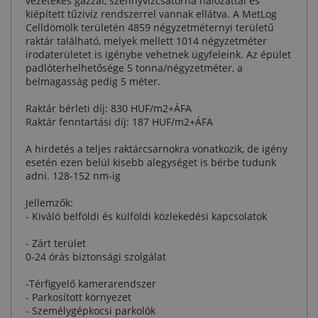
vezetékes gázzal, szennyvízcsatorna hálózattal és
kiépített tűzivíz rendszerrel vannak ellátva. A MetLog
Celldömölk területén 4859 négyzetméternyi területű
raktár található, melyek mellett 1014 négyzetméter
irodaterületet is igénybe vehetnek ügyfeleink. Az épület
padlóterhelhetősége 5 tonna/négyzetméter, a
belmagasság pedig 5 méter.
Raktár bérleti díj: 830 HUF/m2+ÁFA
Raktár fenntartási díj: 187 HUF/m2+ÁFA
A hirdetés a teljes raktárcsarnokra vonatkozik, de igény
esetén ezen belül kisebb alegységet is bérbe tudunk
adni. 128-152 nm-ig
Jellemzők:
- Kiváló belföldi és külföldi közlekedési kapcsolatok
- Zárt terület
0-24 órás biztonsági szolgálat
-Térfigyelő kamerarendszer
- Parkosított környezet
- Személygépkocsi parkolók