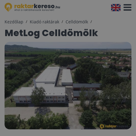
Navigá
aktivál
Kezdőlap
Kiadó raktárak
Celldömölk
MetLog Celldömölk