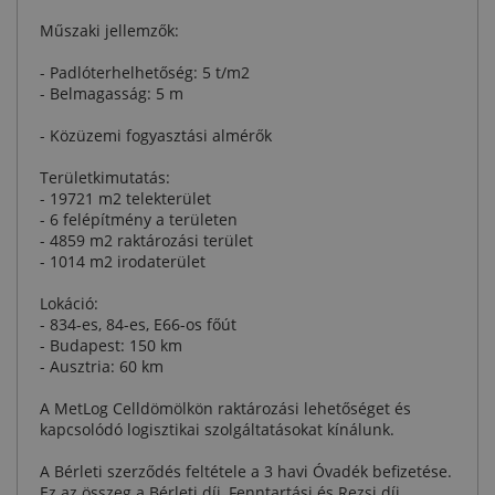
Műszaki jellemzők:
- Padlóterhelhetőség: 5 t/m2
- Belmagasság: 5 m
- Közüzemi fogyasztási almérők
Területkimutatás:
- 19721 m2 telekterület
- 6 felépítmény a területen
- 4859 m2 raktározási terület
- 1014 m2 irodaterület
Lokáció:
- 834-es, 84-es, E66-os főút
- Budapest: 150 km
- Ausztria: 60 km
A MetLog Celldömölkön raktározási lehetőséget és
kapcsolódó logisztikai szolgáltatásokat kínálunk.
A Bérleti szerződés feltétele a 3 havi Óvadék befizetése.
Ez az összeg a Bérleti díj, Fenntartási és Rezsi díj