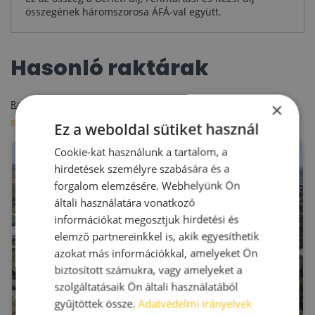
összegének háromszorosa ÁFÁ-val együtt.
Hasonló raktárak
Raktárak bérleti díj szerint
Raktárak m2 szerint
×
Raktárak elhelyezkedés szerint
Ez a weboldal sütiket használ
Cookie-kat használunk a tartalom, a
hirdetések személyre szabására és a
forgalom elemzésére. Webhelyünk Ön
általi használatára vonatkozó
információkat megosztjuk hirdetési és
elemző partnereinkkel is, akik egyesíthetik
azokat más információkkal, amelyeket Ön
biztosított számukra, vagy amelyeket a
szolgáltatásaik Ön általi használatából
gyűjtöttek össze.
Adatvédelmi irányelvek