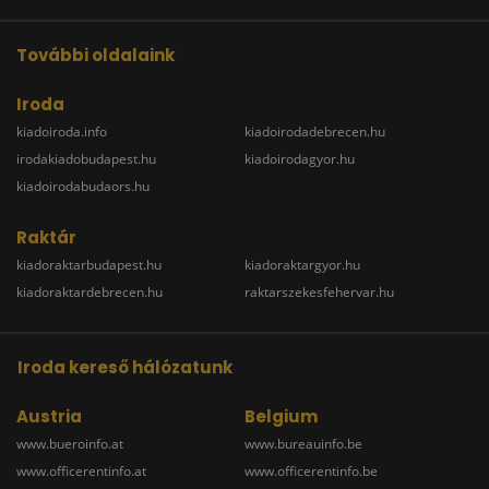
További oldalaink
Iroda
kiadoiroda.info
kiadoirodadebrecen.hu
irodakiadobudapest.hu
kiadoirodagyor.hu
kiadoirodabudaors.hu
Raktár
kiadoraktarbudapest.hu
kiadoraktargyor.hu
kiadoraktardebrecen.hu
raktarszekesfehervar.hu
Iroda kereső hálózatunk
Austria
Belgium
www.bueroinfo.at
www.bureauinfo.be
www.officerentinfo.at
www.officerentinfo.be