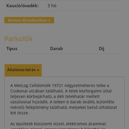
Kaució/óvadék:
3 hó
Bérleti díj kalkulátor »
Parkolók
Tipus
Darab
Díj
Általános leírás
A MetLog Celldömölk 19721 négyzetméteres telke a
Csokonai utcában található. A telek közforgalmi úttal
teljesen körbejárható, a déli telekhatár mellett
vasútvonal húzódik. A telken 6 darab önálló, különféle
méretű felépítmény található, melyeket belső úthálózat
köt össze.
Az épületek közüzemi vízzel, elektromos árammal,