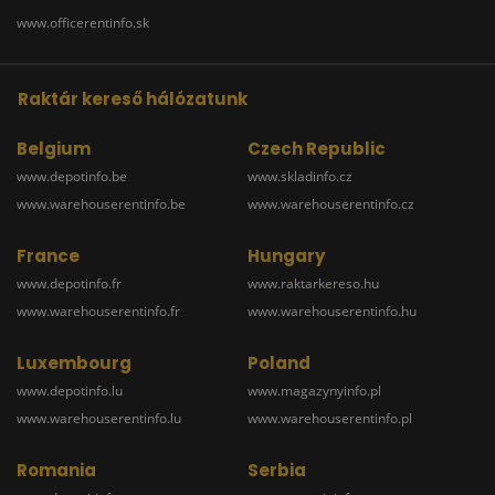
www.officerentinfo.sk
Raktár kereső hálózatunk
Belgium
Czech Republic
www.depotinfo.be
www.skladinfo.cz
www.warehouserentinfo.be
www.warehouserentinfo.cz
France
Hungary
www.depotinfo.fr
www.raktarkereso.hu
www.warehouserentinfo.fr
www.warehouserentinfo.hu
Luxembourg
Poland
www.depotinfo.lu
www.magazynyinfo.pl
www.warehouserentinfo.lu
www.warehouserentinfo.pl
Romania
Serbia