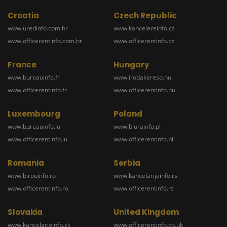
Croatia
Czech Republic
www.uredinfo.com.hr
www.kancelareinfo.cz
www.officerentinfo.com.hr
www.officerentinfo.cz
France
Hungary
www.bureauinfo.fr
www.irodakereso.hu
www.officerentinfo.fr
www.officerentinfo.hu
Luxembourg
Poland
www.bureauinfo.lu
www.biurainfo.pl
www.officerentinfo.lu
www.officerentinfo.pl
Romania
Serbia
www.birouinfo.ro
www.kancelarijainfo.rs
www.officerentinfo.ro
www.officerentinfo.rs
Slovakia
United Kingdom
www.kancelarieinfo.sk
www.officerentinfo.co.uk