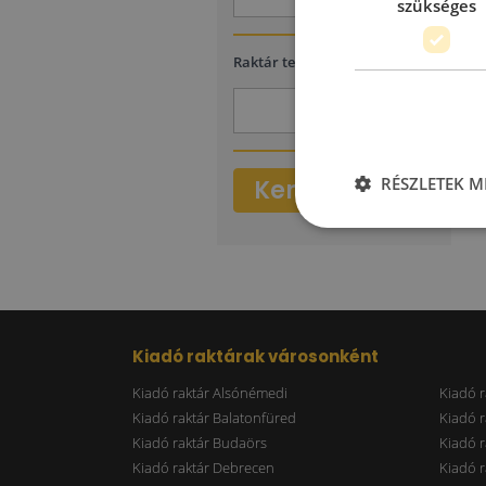
szükséges
2
Raktár terület
(m
)
-
RÉSZLETEK M
Keresés
Kiadó raktárak városonként
Kiadó raktár Alsónémedi
Kiadó r
Kiadó raktár Balatonfüred
Kiadó r
Kiadó raktár Budaörs
Kiadó r
Kiadó raktár Debrecen
Kiadó r