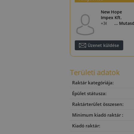
New Hope
Impex Kft.
+36 70 327 2358
... Mutas
Üzenet küldése
Területi adatok
Raktár kategóriája:
Épület státusza:
Raktárterület összesen:
Minimum kiadó raktár :
Kiadó raktár: