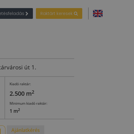
detésfeladás
Raktárt keresek
árvárosi út 1.
Kiadó raktár:
2
2.500 m
Minimum kiadó raktár:
2
1 m
Ajánlatkérés