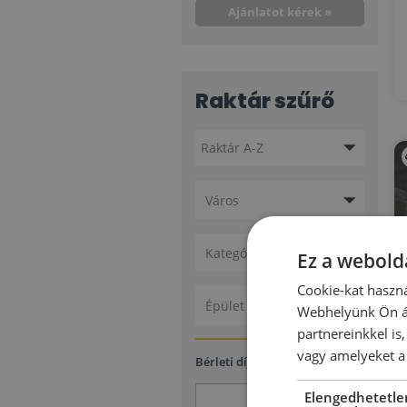
Ajánlatot kérek »
Raktár szűrő
Város
Kategóriák
Ez a webolda
Cookie-kat haszná
Épület állapota
Webhelyünk Ön ál
partnereinkkel is
vagy amelyeket a 
2
Bérleti díj
(€/m
/hó)
Elengedhetetle
-