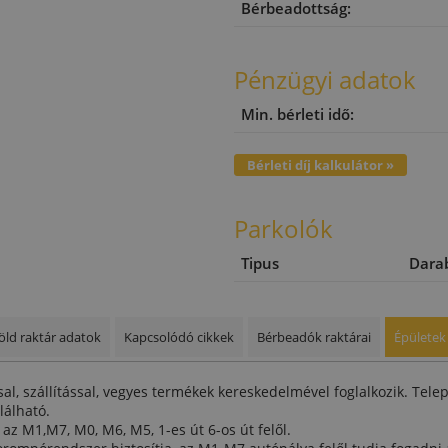
Bérbeadottság:
Pénzügyi adatok
Min. bérleti idő:
Bérleti díj kalkulátor »
Parkolók
Tipus
Dara
öld raktár adatok
Kapcsolódó cikkek
Bérbeadók raktárai
Épületek
l, szállítással, vegyes termékek kereskedelmével foglalkozik. Tele
lálható.
az M1,M7, M0, M6, M5, 1-es út 6-os út felől.