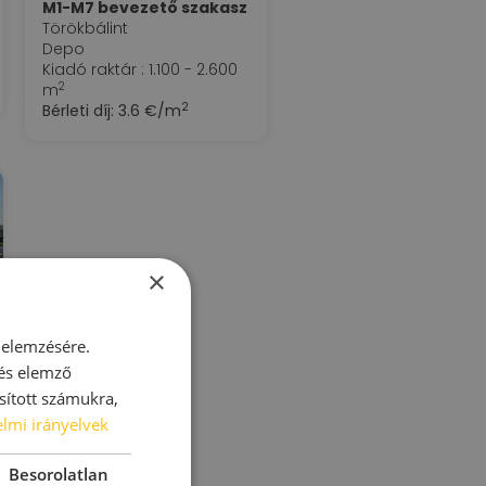
M1-M7 bevezető szakasz
Törökbálint
Depo
Kiadó raktár : 1.100 - 2.600
2
m
2
Bérleti díj:
3.6 €/m
×
 elemzésére.
 és elemző
sított számukra,
lmi irányelvek
Besorolatlan