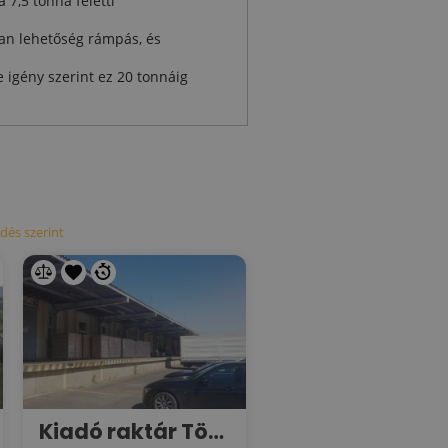
 7,5 tonna feletti
van lehetőség rámpás, és
 igény szerint ez 20 tonnáig
dés szerint
Kiadó raktár Törökbálinton, a Depo területén, 1100-2600 négyzetméter