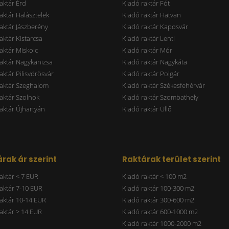
aktár Érd
Kiadó raktár Fót
aktár Halásztelek
Kiadó raktár Hatvan
aktár Jászberény
Kiadó raktár Kaposvár
aktár Kistarcsa
Kiadó raktár Lenti
aktár Miskolc
Kiadó raktár Mór
aktár Nagykanizsa
Kiadó raktár Nagykáta
aktár Pilisvörösvár
Kiadó raktár Polgár
raktár Szeghalom
Kiadó raktár Székesfehérvár
aktár Szolnok
Kiadó raktár Szombathely
aktár Újhartyán
Kiadó raktár Üllő
rak ár szerint
Raktárak terület szerint
aktár < 7 EUR
Kiadó raktár < 100 m2
aktár 7-10 EUR
Kiadó raktár 100-300 m2
aktár 10-14 EUR
Kiadó raktár 300-600 m2
aktár > 14 EUR
Kiadó raktár 600-1000 m2
Kiadó raktár 1000-2000 m2