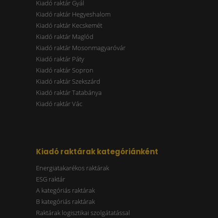
Kiadó raktár Gyál
Kiadó raktár Hegyeshalom
Kiadó raktár Kecskemét
Kiadó raktár Maglód
Kiadó raktár Mosonmagyaróvár
Kiadó raktár Páty
Kiadó raktár Sopron
Kiadó raktár Szekszárd
Kiadó raktár Tatabánya
Kiadó raktár Vác
Kiadó raktárak kategóriánként
Energiatakarékos raktárak
ESG raktár
A kategóriás raktárak
B kategóriás raktárak
Raktárak logisztikai szolgátatással