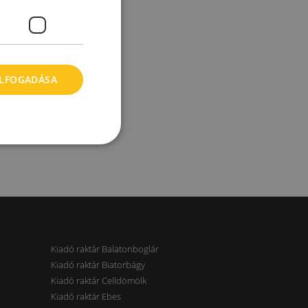
ELFOGADÁSA
Kiadó raktár Balatonboglár
Kiadó raktár Biatorbágy
Kiadó raktár Celldömölk
Kiadó raktár Ebes