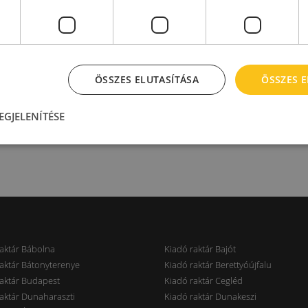
€/m
ÖSSZES ELUTASÍTÁSA
ÖSSZES 
EGJELENÍTÉSE
aktár Bábolna
Kiadó raktár Bajót
aktár Bátonyterenye
Kiadó raktár Berettyóújfalu
aktár Budapest
Kiadó raktár Cegléd
aktár Dunaharaszti
Kiadó raktár Dunakeszi