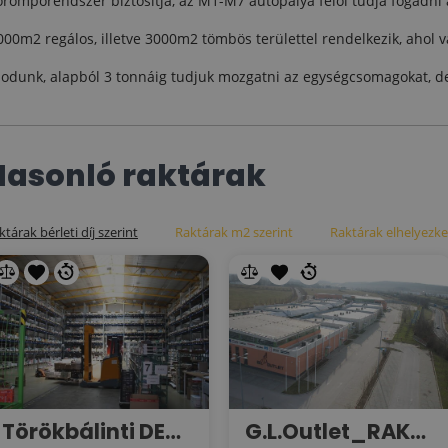
orompórendszer biztosítja, az M1-M7 autópálya felől tudja fogadni a
00m2 regálos, illetve 3000m2 tömbös területtel rendelkezik, ahol 
odunk, alapból 3 tonnáig tudjuk mozgatni az egységcsomagokat, de
Hasonló raktárak
ktárak bérleti díj szerint
Raktárak m2 szerint
Raktárak elhelyezke
Törökbálinti DEPO raktárak KIADÓK!
G.L.Outlet_RAKTÁR