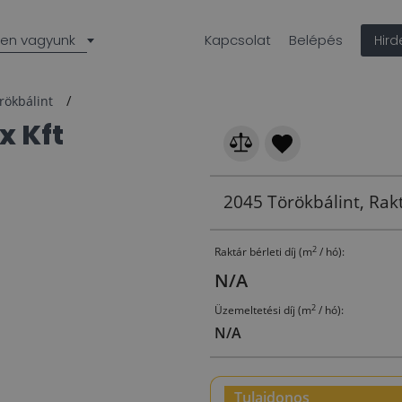
len vagyunk
Kapcsolat
Belépés
Hir
rökbálint
x Kft
2045 Törökbálint, Rakt
2
Raktár bérleti díj (m
/ hó):
N/A
2
Üzemeltetési díj (m
/ hó):
N/A
Tulajdonos