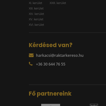
XI. kerület
XXIII. kerület
XIII. kerület
XIV. kerület
XV. kerület
XVI. kerület
Kérdésed van?
harkacsi@raktarkereso.hu
+36 30 644 76 55
Fő partnereink