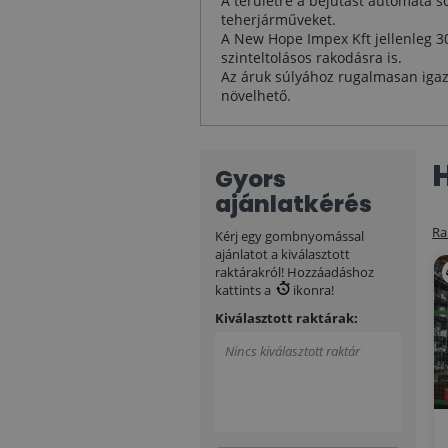
A területre a bejutást automata s
teherjárműveket.
A New Hope Impex Kft jellenleg 30
szinteltolásos rakodásra is.
Az áruk súlyához rugalmasan igaz
növelhető.
Gyors
ajánlatkérés
Ra
Kérj egy gombnyomással
ajánlatot a kiválasztott
raktárakról! Hozzáadáshoz
kattints a
ikonra!
Kiválasztott raktárak:
Nincs kiválasztott raktár