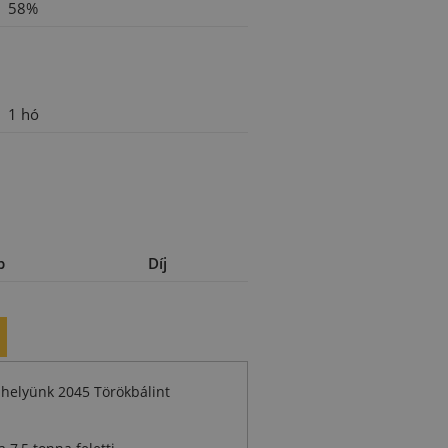
58%
1 hó
b
Díj
phelyünk 2045 Törökbálint