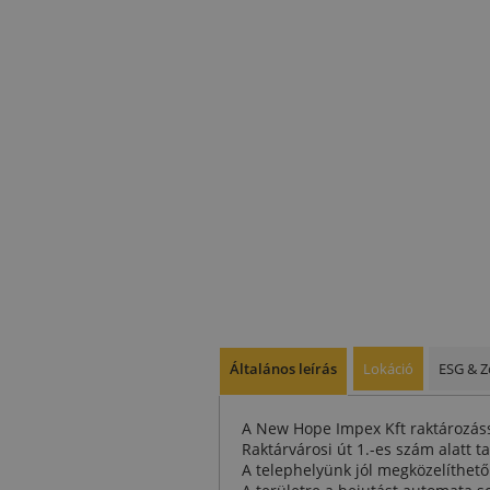
Általános leírás
Lokáció
ESG & Z
A New Hope Impex Kft raktározássa
Raktárvárosi út 1.-es szám alatt ta
A telephelyünk jól megközelíthető 