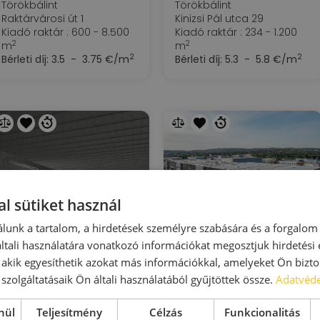
Törökbálint
Törökbálint
Raktárvárosi út 1
Kinizsi Pál utca 29
Kiadó raktár : 600 - 8.500
Kiadó raktár : 234 - 1.200
2
2
m
m
2
2
Bérleti díj:
3.5 - 3.75 €/m
Bérleti díj:
5.3 - 5.8 €/m
l sütiket használ
lunk a tartalom, a hirdetések személyre szabására és a forgalom
Euro-Line
LogStar Park West Gate M1/M7
tali használatára vonatkozó információkat megosztjuk hirdetési
Törökbálint
Törökbálint
, akik egyesíthetik azokat más információkkal, amelyeket Ön bizto
Törökbálint (DEPO)
Tópark utca 9.
szolgáltatásaik Ön általi használatából gyűjtöttek össze.
Adatvéde
2
Kiadó raktár : 5 - 2.600 m
Kiadó raktár : 185 - 1.885
2
m
Bérleti díj:
5.75 - 5.95
nül
Teljesítmény
Célzás
Funkcionalitás
2