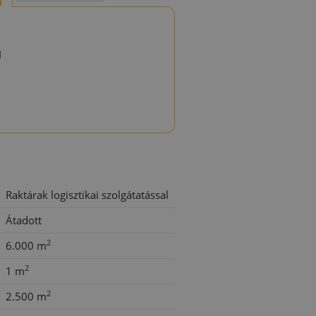
d
Raktárak logisztikai szolgátatással
Átadott
2
6.000 m
2
1 m
2
2.500 m