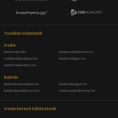
További oldalaink
Iroda
kiadoiroda.info
kiadoirodadebrecen.hu
irodakiadobudapest.hu
kiadoirodagyor.hu
kiadoirodabudaors.hu
Raktár
kiadoraktarbudapest.hu
kiadoraktargyor.hu
kiadoraktardebrecen.hu
raktarszekesfehervar.hu
Iroda kereső hálózatunk