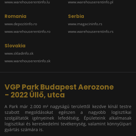
www.warehouserentinfo.lu
www.warehouserentinfo.pl
Romania
Serbia
www.depozitinfo.ro
www.magacininfo.rs
www.warehouserentinfo.ro
www.warehouserentinfo.rs
Slovakia
www.skladinfo.sk
www.warehouserentinfo.sk
VGP Park Budapest Aerozone
- 2022 Üllő, utca
A Park már 2.000 m² nagyságú területtől kezdve kínál testre
szabott megoldásokat egészen a nagyobb logisztikai
szolgáltatók igényeinek lefedéséig. Épületeink alkalmasak
logisztikai és kereskedelmi tevékenység, valamint könnyűipari
gyártás számára is.