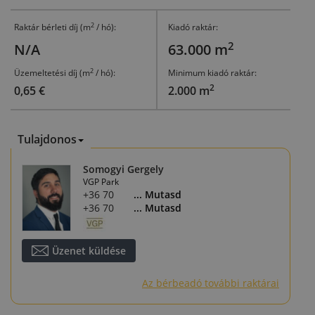
2
Raktár bérleti díj (m
/ hó):
Kiadó raktár:
2
N/A
63.000 m
2
Üzemeltetési díj (m
/ hó):
Minimum kiadó raktár:
2
0,65 €
2.000 m
Tulajdonos
Somogyi Gergely
VGP Park
+36 70 488 9221
... Mutasd
+36 70 488 9221
... Mutasd
Üzenet küldése
Az bérbeadó további raktárai