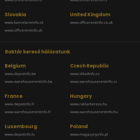
Slovakia
United Kingdom
www.kancelarieinfo.sk
www.officerentinfo.co.uk
www.officerentinfo.sk
Raktár kereső hálózatunk
Belgium
Czech Republic
www.depotinfo.be
www.skladinfo.cz
www.warehouserentinfo.be
www.warehouserentinfo.cz
France
Hungary
www.depotinfo.fr
www.raktarkereso.hu
www.warehouserentinfo.fr
www.warehouserentinfo.hu
Luxembourg
Poland
www.depotinfo.lu
www.magazynyinfo.pl