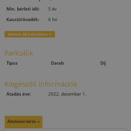
Min. bérleti idő:
5 év
Kaució/óvadék:
6 hó
Bérleti díj kalkulátor »
Parkolók
Tipus
Darab
Díj
Kiegészítő információk
Átadás éve:
2022. december 1.
Általános leírás