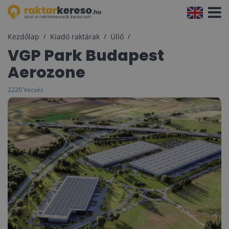
Navigá
aktivál
Kezdőlap
Kiadó raktárak
Üllő
VGP Park Budapest
Aerozone
2220 Vecsés