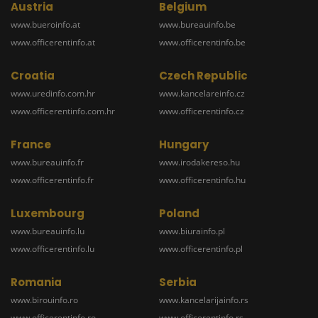
Austria
Belgium
www.bueroinfo.at
www.bureauinfo.be
www.officerentinfo.at
www.officerentinfo.be
Croatia
Czech Republic
www.uredinfo.com.hr
www.kancelareinfo.cz
www.officerentinfo.com.hr
www.officerentinfo.cz
France
Hungary
www.bureauinfo.fr
www.irodakereso.hu
www.officerentinfo.fr
www.officerentinfo.hu
Luxembourg
Poland
www.bureauinfo.lu
www.biurainfo.pl
www.officerentinfo.lu
www.officerentinfo.pl
Romania
Serbia
www.birouinfo.ro
www.kancelarijainfo.rs
www.officerentinfo.ro
www.officerentinfo.rs