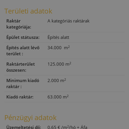
Területi adatok
Raktár
A kategóriás raktárak
kategóriája:
Épület státusza:
Építés alatt
2
Építés alatt lévő
34.000 m
terület :
2
Raktárterület
125.000 m
összesen:
2
Minimum kiadó
2.000 m
raktár :
2
Kiadó raktár:
63.000 m
Pénzügyi adatok
2
Üzemeltetési díj:
0,65 €
/m
/hó
+ Áfa