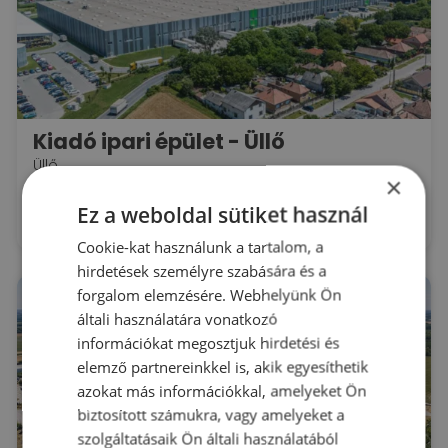
Kiadó ipari épület - Üllő
Üllő
×
Zsaróka út
2
Kiadó raktár : 4.300 - 24.655 m
Ez a weboldal sütiket használ
2
Bérleti díj:
4.5 - 4.85 €/m
Cookie-kat használunk a tartalom, a
hirdetések személyre szabására és a
forgalom elemzésére. Webhelyünk Ön
általi használatára vonatkozó
információkat megosztjuk hirdetési és
elemző partnereinkkel is, akik egyesíthetik
azokat más információkkal, amelyeket Ön
biztosított számukra, vagy amelyeket a
szolgáltatásaik Ön általi használatából