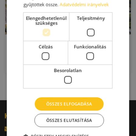
gyűjtöttek össze.
Adatvédelmi irányelvek
Elengedhetetlenül
Teljesítmény
szükséges
CTPark Budapest East - BDPE 01-02-03
Célzás
Funkcionalitás
Üllő
Zöldmező utca
2
Kiadó raktár : 3.200 - 11.600 m
2
Bérleti díj:
4.9 - 5 €/m
Besorolatlan
ÖSSZES ELFOGADÁSA
Kérdésed van?
ÖSSZES ELUTASÍTÁSA
harkacsi@raktarkereso.hu