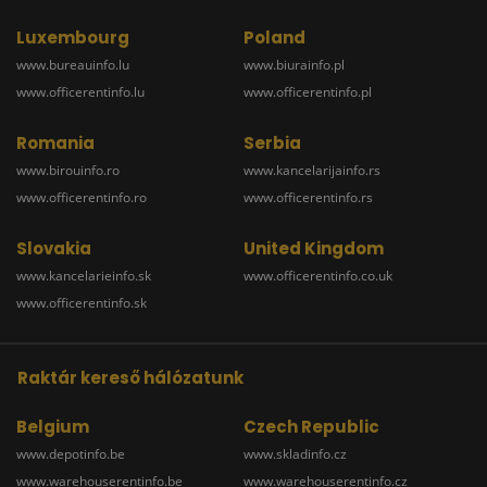
Luxembourg
Poland
www.bureauinfo.lu
www.biurainfo.pl
www.officerentinfo.lu
www.officerentinfo.pl
Romania
Serbia
www.birouinfo.ro
www.kancelarijainfo.rs
www.officerentinfo.ro
www.officerentinfo.rs
Slovakia
United Kingdom
www.kancelarieinfo.sk
www.officerentinfo.co.uk
www.officerentinfo.sk
Raktár kereső hálózatunk
Belgium
Czech Republic
www.depotinfo.be
www.skladinfo.cz
www.warehouserentinfo.be
www.warehouserentinfo.cz