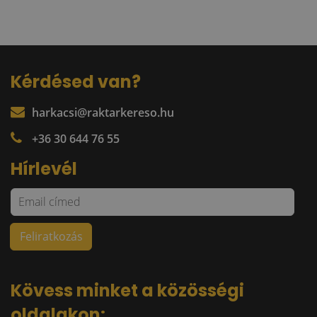
Kérdésed van?
harkacsi@raktarkereso.hu
+36 30 644 76 55
Hírlevél
Kövess minket a közösségi
oldalakon: