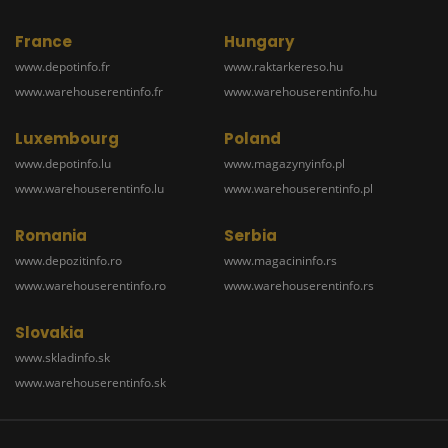
France
Hungary
www.depotinfo.fr
www.raktarkereso.hu
www.warehouserentinfo.fr
www.warehouserentinfo.hu
Luxembourg
Poland
www.depotinfo.lu
www.magazynyinfo.pl
www.warehouserentinfo.lu
www.warehouserentinfo.pl
Romania
Serbia
www.depozitinfo.ro
www.magacininfo.rs
www.warehouserentinfo.ro
www.warehouserentinfo.rs
Slovakia
www.skladinfo.sk
www.warehouserentinfo.sk