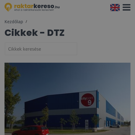
Navigá
aktivál
Kezdőlap
Cikkek - DTZ