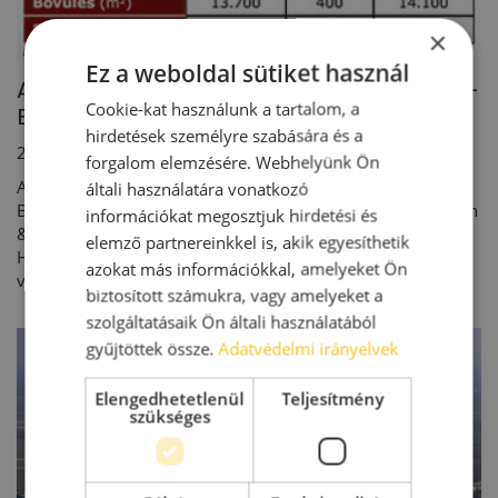
×
Ez a weboldal sütiket használ
Az ipari ingatlan piac 2014 Q3 történései -
Cookie-kat használunk a tartalom, a
BIEF
hirdetések személyre szabására és a
2014. 10. 14.
forgalom elemzésére. Webhelyünk Ön
A Budapesti Ingatlan Tanácsadók Egyeztető Fóruma (BIEF,
általi használatára vonatkozó
BRF) – melynek tagjai: CBRE, Colliers International, Cushman
információkat megosztjuk hirdetési és
& Wakefield, DTZ, Eston International, JLL és a Robertson
elemző partnereinkkel is, akik egyesíthetik
Hungary - ezúton teszi közzé 2014 harmadik negyedévére
azokat más információkkal, amelyeket Ön
vonatkozó ipari ingatlanpiaci adatait.
biztosított számukra, vagy amelyeket a
szolgáltatásaik Ön általi használatából
gyűjtöttek össze.
Adatvédelmi irányelvek
Elengedhetetlenül
Teljesítmény
szükséges