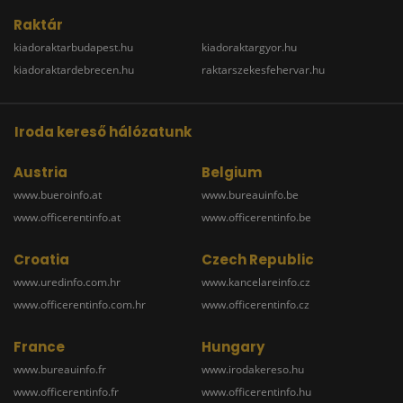
Raktár
kiadoraktarbudapest.hu
kiadoraktargyor.hu
kiadoraktardebrecen.hu
raktarszekesfehervar.hu
Iroda kereső hálózatunk
Austria
Belgium
www.bueroinfo.at
www.bureauinfo.be
www.officerentinfo.at
www.officerentinfo.be
Croatia
Czech Republic
www.uredinfo.com.hr
www.kancelareinfo.cz
www.officerentinfo.com.hr
www.officerentinfo.cz
France
Hungary
www.bureauinfo.fr
www.irodakereso.hu
www.officerentinfo.fr
www.officerentinfo.hu