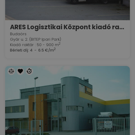
ARES Logisztikai Központ kiadó raktár+iroda)
Budaörs
Gyár u. 2. (BITEP Ipari Park)
2
Kiadó raktár : 50 - 900 m
2
Bérleti díj:
4 - 6.5 €/m