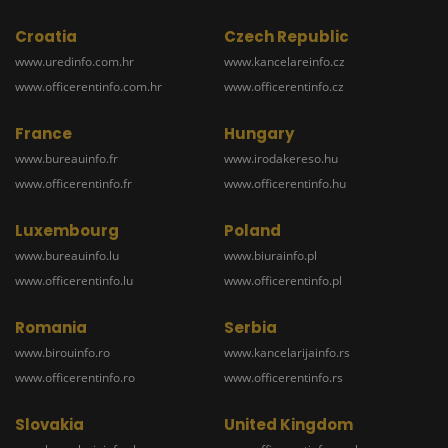
Croatia
Czech Republic
www.uredinfo.com.hr
www.kancelareinfo.cz
www.officerentinfo.com.hr
www.officerentinfo.cz
France
Hungary
www.bureauinfo.fr
www.irodakereso.hu
www.officerentinfo.fr
www.officerentinfo.hu
Luxembourg
Poland
www.bureauinfo.lu
www.biurainfo.pl
www.officerentinfo.lu
www.officerentinfo.pl
Romania
Serbia
www.birouinfo.ro
www.kancelarijainfo.rs
www.officerentinfo.ro
www.officerentinfo.rs
Slovakia
United Kingdom