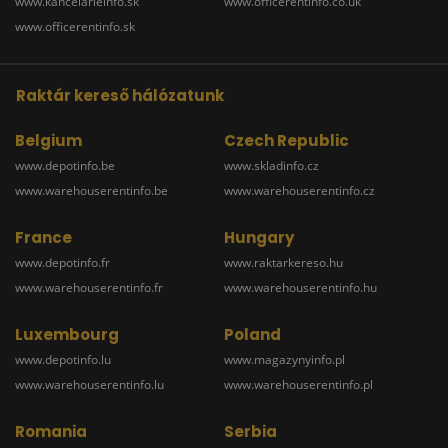
www.kancelarieinfo.sk
www.officerentinfo.co.uk
www.officerentinfo.sk
Raktár kereső hálózatunk
Belgium
Czech Republic
www.depotinfo.be
www.skladinfo.cz
www.warehouserentinfo.be
www.warehouserentinfo.cz
France
Hungary
www.depotinfo.fr
www.raktarkereso.hu
www.warehouserentinfo.fr
www.warehouserentinfo.hu
Luxembourg
Poland
www.depotinfo.lu
www.magazynyinfo.pl
www.warehouserentinfo.lu
www.warehouserentinfo.pl
Romania
Serbia