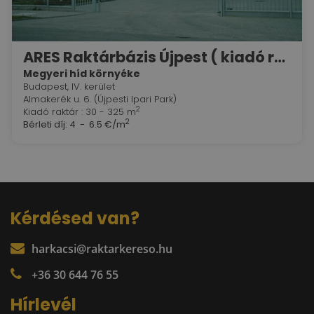
ARES Raktárbázis Újpest ( kiadó raktár + iroda )
Megyeri híd környéke
Budapest, IV. kerület
Almakerék u. 6. (Újpesti Ipari Park)
2
Kiadó raktár : 30 - 325 m
2
Bérleti díj:
4 - 6.5 €/m
Kérdésed van?
harkacsi@raktarkereso.hu
+36 30 644 76 55
Hírlevél