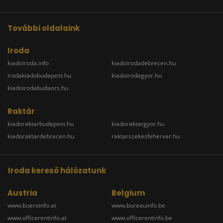
További oldalaink
Iroda
kiadoiroda.info
kiadoirodadebrecen.hu
irodakiadobudapest.hu
kiadoirodagyor.hu
kiadoirodabudaors.hu
Raktár
kiadoraktarbudapest.hu
kiadoraktargyor.hu
kiadoraktardebrecen.hu
raktarszekesfehervar.hu
Iroda kereső hálózatunk
Austria
Belgium
www.bueroinfo.at
www.bureauinfo.be
www.officerentinfo.at
www.officerentinfo.be