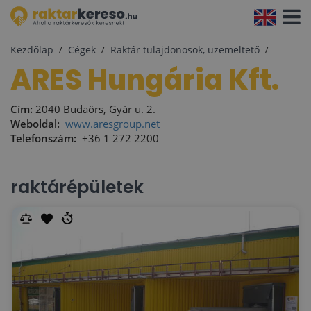
Navigá
aktivál
Kezdőlap
Cégek
Raktár tulajdonosok, üzemeltető
ARES Hungária Kft.
Cím:
2040 Budaörs, Gyár u. 2.
Weboldal:
www.aresgroup.net
Telefonszám:
+36 1 272 2200
raktárépületek