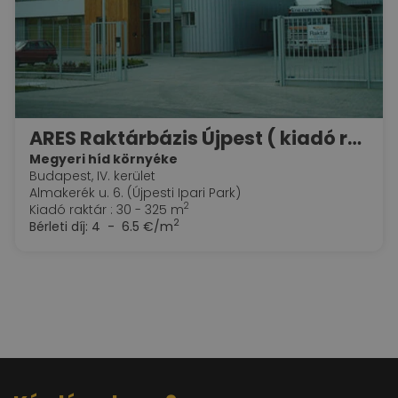
ARES Raktárbázis Újpest ( kiadó raktár + iroda )
Megyeri híd környéke
Budapest, IV. kerület
Almakerék u. 6. (Újpesti Ipari Park)
2
Kiadó raktár : 30 - 325 m
2
Bérleti díj:
4 - 6.5 €/m