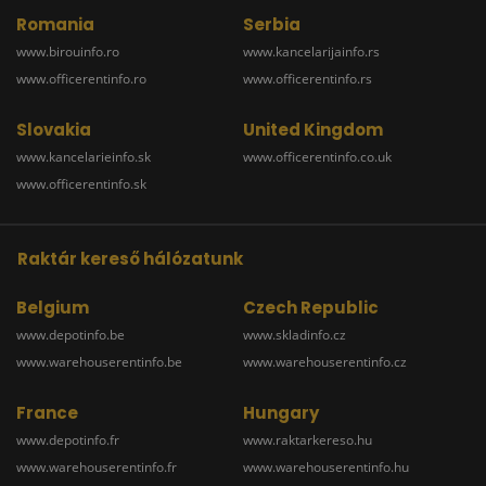
Romania
Serbia
www.birouinfo.ro
www.kancelarijainfo.rs
www.officerentinfo.ro
www.officerentinfo.rs
Slovakia
United Kingdom
www.kancelarieinfo.sk
www.officerentinfo.co.uk
www.officerentinfo.sk
Raktár kereső hálózatunk
Belgium
Czech Republic
www.depotinfo.be
www.skladinfo.cz
www.warehouserentinfo.be
www.warehouserentinfo.cz
France
Hungary
www.depotinfo.fr
www.raktarkereso.hu
www.warehouserentinfo.fr
www.warehouserentinfo.hu