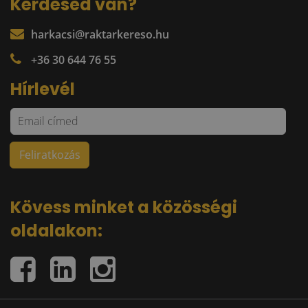
Kérdésed van?
harkacsi@raktarkereso.hu
+36 30 644 76 55
Hírlevél
Kövess minket a közösségi
oldalakon: