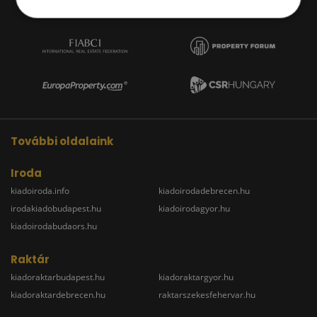
További oldalaink
Iroda
kiadoiroda.info
kiadoirodadebrecen.hu
irodakiadobudapest.hu
kiadoirodagyor.hu
kiadoirodabudaors.hu
Raktár
kiadoraktarbudapest.hu
kiadoraktargyor.hu
kiadoraktardebrecen.hu
raktarszekesfehervar.hu