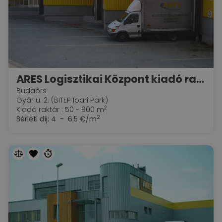
ARES Logisztikai Központ kiadó raktár+iroda)
Budaörs
Gyár u. 2. (BITEP Ipari Park)
2
Kiadó raktár : 50 - 900 m
2
Bérleti díj:
4 - 6.5 €/m