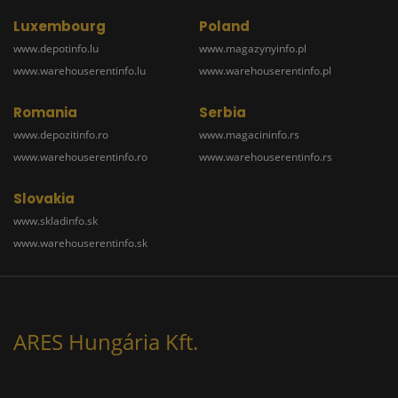
Luxembourg
Poland
www.depotinfo.lu
www.magazynyinfo.pl
www.warehouserentinfo.lu
www.warehouserentinfo.pl
Romania
Serbia
www.depozitinfo.ro
www.magacininfo.rs
www.warehouserentinfo.ro
www.warehouserentinfo.rs
Slovakia
www.skladinfo.sk
www.warehouserentinfo.sk
ARES Hungária Kft.