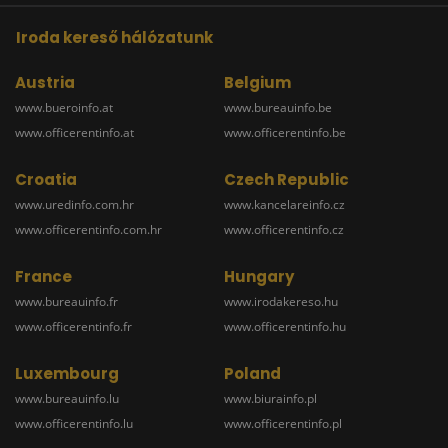
Iroda kereső hálózatunk
Austria
Belgium
www.bueroinfo.at
www.bureauinfo.be
www.officerentinfo.at
www.officerentinfo.be
Croatia
Czech Republic
www.uredinfo.com.hr
www.kancelareinfo.cz
www.officerentinfo.com.hr
www.officerentinfo.cz
France
Hungary
www.bureauinfo.fr
www.irodakereso.hu
www.officerentinfo.fr
www.officerentinfo.hu
Luxembourg
Poland
www.bureauinfo.lu
www.biurainfo.pl
www.officerentinfo.lu
www.officerentinfo.pl