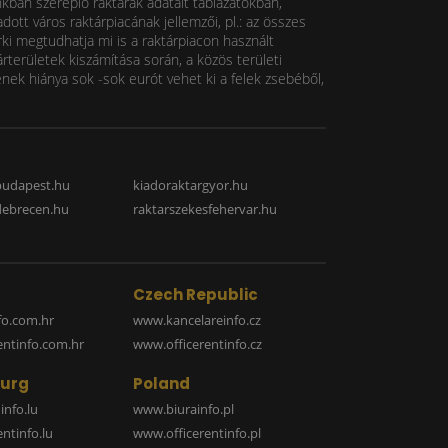
nkban szereplő raktárak adatait táblázatokban,
ott város raktárpiacának jellemzői, pl.: az összes
rki megtudhatja mi is a raktárpiacon használt
rterületek kiszámítása során, a közös területi
k hiánya sok -sok eurót vehet ki a felek zsebéből,
budapest.hu
kiadoraktargyor.hu
debrecen.hu
raktarszekesfehervar.hu
Czech Republic
o.com.hr
www.kancelareinfo.cz
entinfo.com.hr
www.officerentinfo.cz
urg
Poland
nfo.lu
www.biurainfo.pl
ntinfo.lu
www.officerentinfo.pl