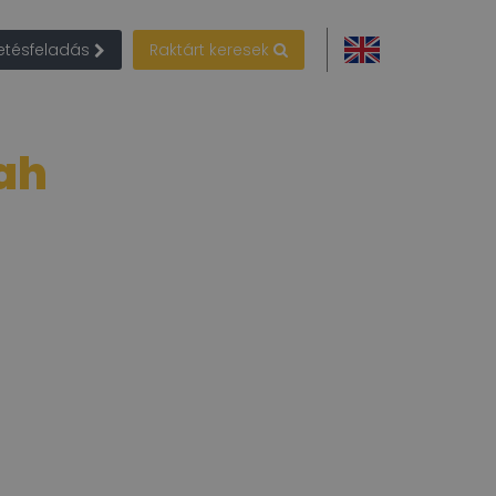
detésfeladás
Raktárt keresek
ah