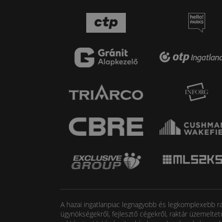
A hazai ingatlanpiac legnagyobb és legkomplexebb rak
ügynökségekről, fejlesztő cégekről, raktár üzemeltet