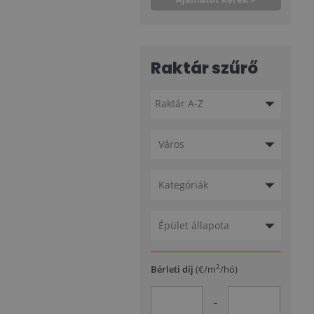
Raktár szűrő
Város
Kategóriák
Épület állapota
2
Bérleti díj
(€/m
/hó)
-