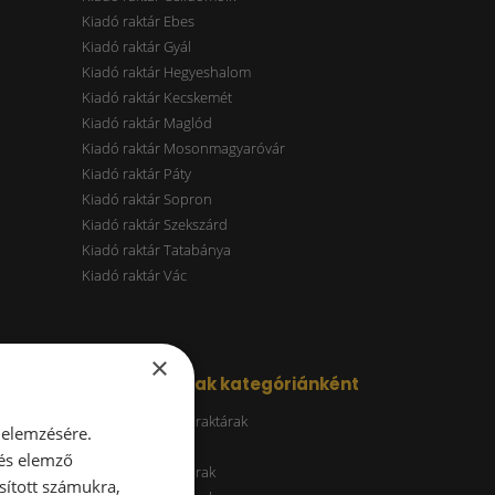
Kiadó raktár Ebes
Kiadó raktár Gyál
Kiadó raktár Hegyeshalom
Kiadó raktár Kecskemét
Kiadó raktár Maglód
Kiadó raktár Mosonmagyaróvár
Kiadó raktár Páty
Kiadó raktár Sopron
Kiadó raktár Szekszárd
Kiadó raktár Tatabánya
Kiadó raktár Vác
×
Kiadó raktárak kategóriánként
Energiatakarékos raktárak
 elemzésére.
ESG raktár
 és elemző
A kategóriás raktárak
sított számukra,