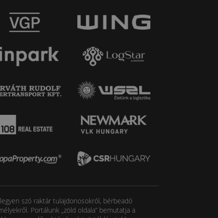
, legyen szó raktár tulajdonosokról, bérbeadó
élyekről. Portálunk „zöld oldala” bemutatja a