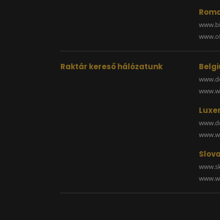
Roma
www.bi
www.off
Raktár kereső hálózatunk
Belg
www.de
www.wa
Luxe
www.de
www.wa
Slova
www.sk
www.wa