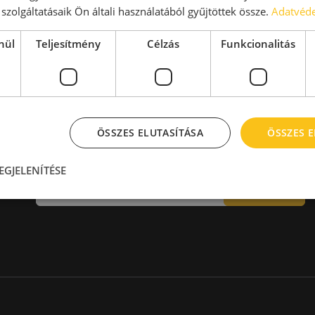
aktár > 14 EUR
Kiadó raktár 600-1000 m2
szolgáltatásaik Ön általi használatából gyűjtöttek össze.
Adatvéde
Kiadó raktár 1000-2000 m2
Kiadó raktár > 2000 m2
nül
Teljesítmény
Célzás
Funkcionalitás
ÖSSZES ELUTASÍTÁSA
ÖSSZES 
Hírlevél
EGJELENÍTÉSE