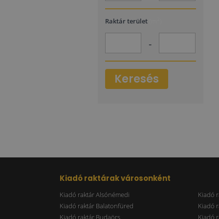
2
Raktár terület
(m
)
-
Keresés
Kiadó raktárak városonként
Kiadó raktár Alsónémedi
Kiadó r
Kiadó raktár Balatonfüred
Kiadó r
Kiadó raktár Budaörs
Kiadó r