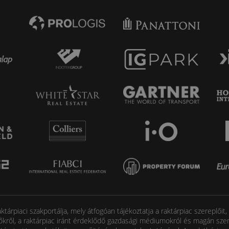
tárpiaci szakportálja, mely átfogóan tájékoztatja a raktárpiac szereplőit
őkről, a raktárpiac iránt érdeklődő gazdasági médiumokról és magán szem