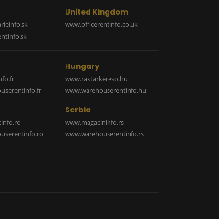
United Kingdom
rieinfo.sk
www.officerentinfo.co.uk
ntinfo.sk
Hungary
fo.fr
www.raktarkereso.hu
serentinfo.fr
www.warehouserentinfo.hu
Serbia
info.ro
www.magacininfo.rs
serentinfo.ro
www.warehouserentinfo.rs