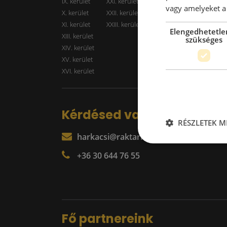
IX. kerület
XXI. kerület
Kiadó r
vagy amelyeket a 
X. kerület
XXII. kerület
XI. kerület
XXIII. kerület
Elengedhetetle
XIII. kerület
szükséges
XIV. kerület
XV. kerület
XVI. kerület
Kérdésed van?
RÉSZLETEK M
harkacsi@raktarkereso.hu
+36 30 644 76 55
Fő partnereink