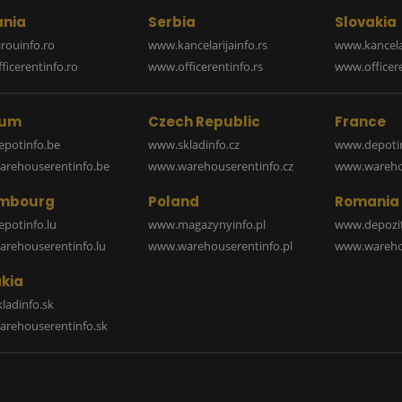
nia
Serbia
Slovakia
rouinfo.ro
www.kancelarijainfo.rs
www.kancela
icerentinfo.ro
www.officerentinfo.rs
www.officere
ium
Czech Republic
France
potinfo.be
www.skladinfo.cz
www.depotin
rehouserentinfo.be
www.warehouserentinfo.cz
www.warehou
mbourg
Poland
Romania
potinfo.lu
www.magazynyinfo.pl
www.depozit
rehouserentinfo.lu
www.warehouserentinfo.pl
www.warehou
kia
ladinfo.sk
rehouserentinfo.sk