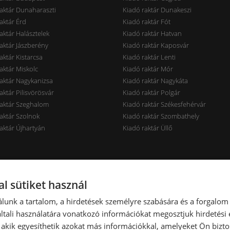
aktár Dunaharaszti
Kiadó raktár Dunakeszi
aktár Érd
Kiadó raktár Fót
aktár Halásztelek
Kiadó raktár Hatvan
aktár Jászberény
Kiadó raktár Kaposvár
aktár Kistarcsa
Kiadó raktár Lenti
aktár Miskolc
Kiadó raktár Mór
aktár Nagykanizsa
Kiadó raktár Nagykáta
aktár Pilisvörösvár
Kiadó raktár Polgár
raktár Szeghalom
Kiadó raktár Székesfehérvár
aktár Szolnok
Kiadó raktár Szombathely
aktár Újhartyán
Kiadó raktár Üllő
rak ár szerint
Raktárak terület szerint
l sütiket használ
aktár < 7 EUR
Kiadó raktár < 100 m2
lunk a tartalom, a hirdetések személyre szabására és a forgalom
aktár 7-10 EUR
Kiadó raktár 100-300 m2
tali használatára vonatkozó információkat megosztjuk hirdetési
aktár 10-14 EUR
Kiadó raktár 300-600 m2
, akik egyesíthetik azokat más információkkal, amelyeket Ön bizto