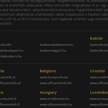
ktárpiaci tranzakciók összegyűjtésével, megjelentetésével. Az adatbázisu
 az érdeklődő, utána járás nélkül, könnyedén megtudhatja mi pl.: egy ad
i díja akár kerületenként, városrészenként bemutatva. Fogalomtárunkból bá
ódszertant alkalmaznak a bérbeadók, raktár tulajdonosok a hasznos raktá
 a GIF és az RICS módszertana. Ezen fogalmak ismerete vagy ismereténe
bérlőről.
a
Raktár
oda.info
kiadoirodadebrecen.hu
kiadoraktar
iadobudapest.hu
kiadoirodagyor.hu
kiadoraktar
rodabudaors.hu
ia
Belgium
Croatia
eroinfo.at
www.bureauinfo.be
www.uredinf
icerentinfo.at
www.officerentinfo.be
www.officer
ce
Hungary
Luxembo
reauinfo.fr
www.irodakereso.hu
www.bureaui
icerentinfo.fr
www.officerentinfo.hu
www.officere