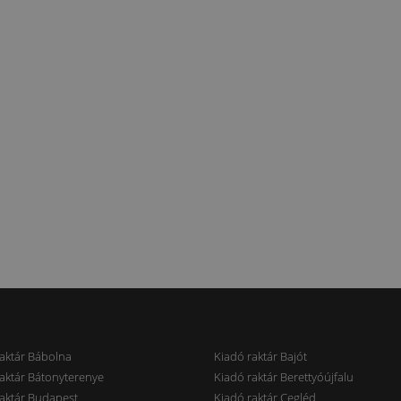
aktár Bábolna
Kiadó raktár Bajót
aktár Bátonyterenye
Kiadó raktár Berettyóújfalu
aktár Budapest
Kiadó raktár Cegléd