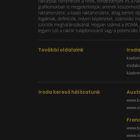
raktárpiac történéseit a hírek, rendezvények és a ra
grafikonokban is megjelentetjük, aminek köszönhetően
raktárterülete, a kiadó raktárterülete, átlag bérlet
fogalmak, definíciók, milyen képleteket, számolási m
szorzók meghatározásánál. Hogyan számol a BOMA, mi
legyen szó a raktár tulajdonosáról vagy a potenciális 
További oldalaink
Irod
kiadoir
irodak
kiadoi
Iroda kereső hálózatunk
Austr
www.bu
www.off
Fran
www.bu
www.off