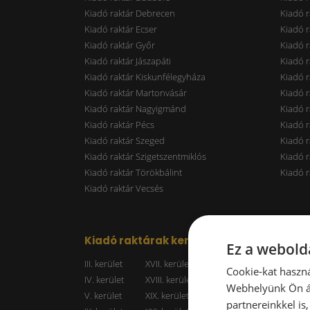
Kiadó raktár Debrecen
Kiadó r
Kiadó raktár Ecser
Kiadó r
Kiadó raktár Győr
Kiadó r
Kiadó raktár Jászapáti
Kiadó r
Kiadó raktár Kiskunfélegyháza
Kiadó r
Kiadó raktár Martonvásár
Kiadó r
Kiadó raktár Nagyigmánd
Kiadó r
Kiadó raktár Pécs
Kiadó r
Kiadó raktár Szeged
Kiadó 
Kiadó raktár Szigetszentmiklós
Kiadó r
Kiadó raktár Törökbálint
Kiadó r
Kiadó raktár Vecsés
Kiadó raktárak kerületenként
Raktá
Ez a webolda
III. kerület
XVII. kerület
Kiadó r
Cookie-kat haszná
IV. kerület
XVIII. kerület
Kiadó r
Webhelyünk Ön ál
V. kerület
XIX. kerület
Kiadó r
partnereinkkel is