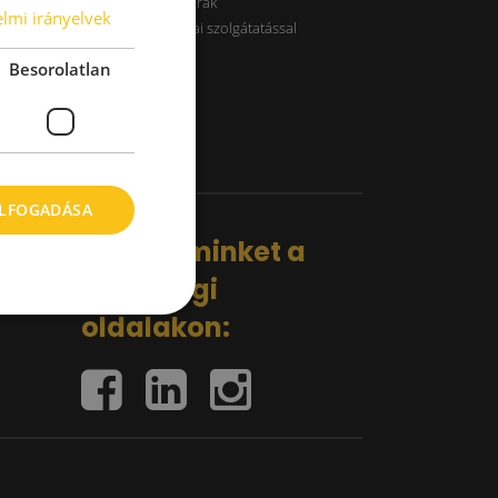
B kategóriás raktárak
lmi irányelvek
Raktárak logisztikai szolgátatással
Besorolatlan
ELFOGADÁSA
Kövess minket a
közösségi
oldalakon: