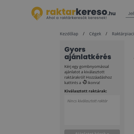
Je
Kezdőlap
Cégek
Raktárpiaci
Gyors
ajánlatkérés
Kérj egy gombnyomással
ajánlatot a kiválasztott
raktárakról! Hozzáadáshoz
kattints a
ikonra!
Kiválasztott raktárak:
Nincs kiválasztott raktár
Ajánlatot kérek »