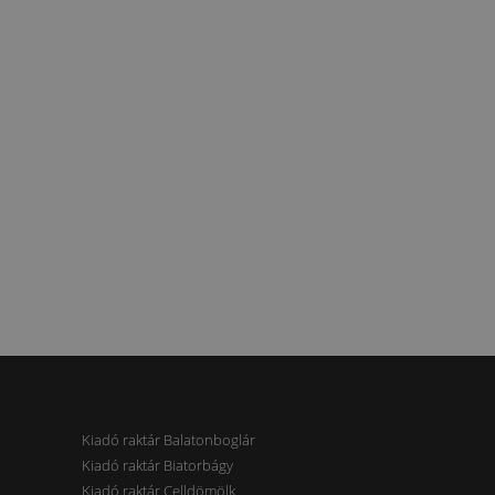
Kiadó raktár Balatonboglár
Kiadó raktár Biatorbágy
Kiadó raktár Celldömölk