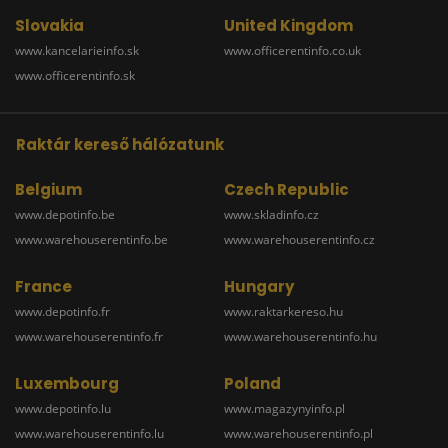
Slovakia
United Kingdom
www.kancelarieinfo.sk
www.officerentinfo.co.uk
www.officerentinfo.sk
Raktár kereső hálózatunk
Belgium
Czech Republic
www.depotinfo.be
www.skladinfo.cz
www.warehouserentinfo.be
www.warehouserentinfo.cz
France
Hungary
www.depotinfo.fr
www.raktarkereso.hu
www.warehouserentinfo.fr
www.warehouserentinfo.hu
Luxembourg
Poland
www.depotinfo.lu
www.magazynyinfo.pl
www.warehouserentinfo.lu
www.warehouserentinfo.pl