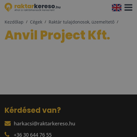
Navigá
aktivál
Kezdőlap
Cégek
Raktár tulajdonosok, üzemeltető
Anvil Project Kft.
Kérdésed van?
harkacsi@raktarkereso.hu
+36 30 644 76 55