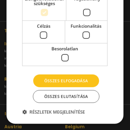
szükséges
Célzás
Funkcionalitás
További oldalaink
Iroda
Besorolatlan
kiadoiroda.info
kiadoirodadebrecen.hu
irodakiadobudapest.hu
kiadoirodagyor.hu
kiadoirodabudaors.hu
Raktár
ÖSSZES ELFOGADÁSA
kiadoraktarbudapest.hu
kiadoraktargyor.hu
kiadoraktardebrecen.hu
raktarszekesfehervar.hu
ÖSSZES ELUTASÍTÁSA
RÉSZLETEK MEGJELENÍTÉSE
Iroda kereső hálózatunk
Austria
Belgium