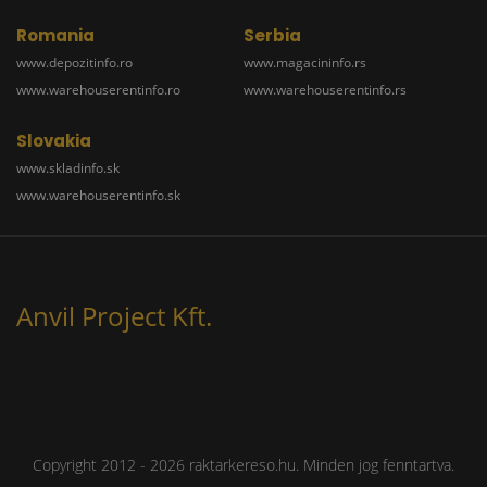
Romania
Serbia
www.depozitinfo.ro
www.magacininfo.rs
www.warehouserentinfo.ro
www.warehouserentinfo.rs
Slovakia
www.skladinfo.sk
www.warehouserentinfo.sk
Anvil Project Kft.
Copyright 2012 - 2026 raktarkereso.hu. Minden jog fenntartva.