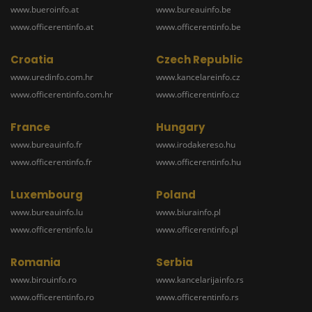
www.bueroinfo.at
www.bureauinfo.be
www.officerentinfo.at
www.officerentinfo.be
Croatia
Czech Republic
www.uredinfo.com.hr
www.kancelareinfo.cz
www.officerentinfo.com.hr
www.officerentinfo.cz
France
Hungary
www.bureauinfo.fr
www.irodakereso.hu
www.officerentinfo.fr
www.officerentinfo.hu
Luxembourg
Poland
www.bureauinfo.lu
www.biurainfo.pl
www.officerentinfo.lu
www.officerentinfo.pl
Romania
Serbia
www.birouinfo.ro
www.kancelarijainfo.rs
www.officerentinfo.ro
www.officerentinfo.rs