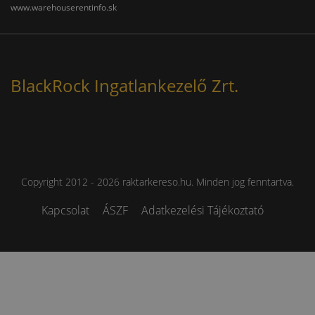
www.warehouserentinfo.sk
BlackRock Ingatlankezelő Zrt.
Copyright 2012 - 2026 raktarkereso.hu. Minden jog fenntartva.
Kapcsolat
ÁSZF
Adatkezelési Tájékoztató