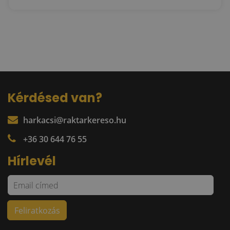
Kérdésed van?
harkacsi@raktarkereso.hu
+36 30 644 76 55
Hírlevél