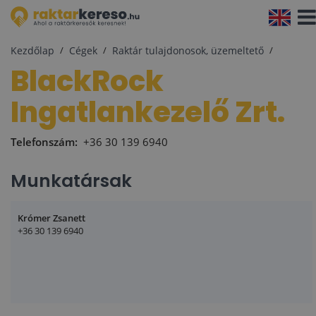
Navi
aktiv
Kezdőlap
Cégek
Raktár tulajdonosok, üzemeltető
BlackRock
Ingatlankezelő Zrt.
Telefonszám:
+36 30 139 6940
Munkatársak
Krómer Zsanett
+36 30 139 6940