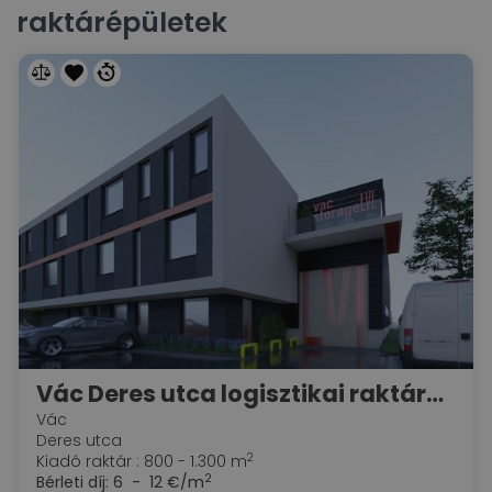
raktárépületek
Vác Deres utca logisztikai raktárcsarnok irodablokkal
Vác
Deres utca
2
Kiadó raktár : 800 - 1.300 m
2
Bérleti díj:
6 - 12 €/m