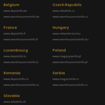
Belgium
Czech Republic
www.depotinfo.be
www.skladinfo.cz
www.warehouserentinfo.be
www.warehouserentinfo.cz
France
Hungary
www.depotinfo.fr
www.raktarkereso.hu
www.warehouserentinfo.fr
www.warehouserentinfo.hu
Luxembourg
Poland
www.depotinfo.lu
www.magazynyinfo.pl
www.warehouserentinfo.lu
www.warehouserentinfo.pl
Romania
Serbia
www.depozitinfo.ro
www.magacininfo.rs
www.warehouserentinfo.ro
www.warehouserentinfo.rs
Slovakia
www.skladinfo.sk