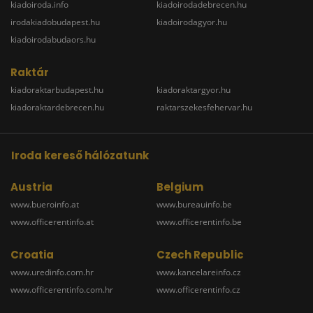
kiadoiroda.info
kiadoirodadebrecen.hu
irodakiadobudapest.hu
kiadoirodagyor.hu
kiadoirodabudaors.hu
Raktár
kiadoraktarbudapest.hu
kiadoraktargyor.hu
kiadoraktardebrecen.hu
raktarszekesfehervar.hu
Iroda kereső hálózatunk
Austria
Belgium
www.bueroinfo.at
www.bureauinfo.be
www.officerentinfo.at
www.officerentinfo.be
Croatia
Czech Republic
www.uredinfo.com.hr
www.kancelareinfo.cz
www.officerentinfo.com.hr
www.officerentinfo.cz