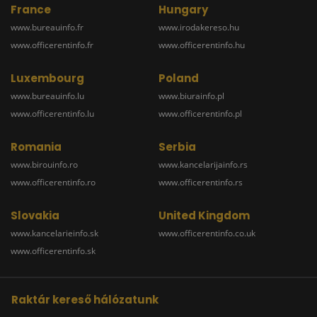
France
Hungary
www.bureauinfo.fr
www.irodakereso.hu
www.officerentinfo.fr
www.officerentinfo.hu
Luxembourg
Poland
www.bureauinfo.lu
www.biurainfo.pl
www.officerentinfo.lu
www.officerentinfo.pl
Romania
Serbia
www.birouinfo.ro
www.kancelarijainfo.rs
www.officerentinfo.ro
www.officerentinfo.rs
Slovakia
United Kingdom
www.kancelarieinfo.sk
www.officerentinfo.co.uk
www.officerentinfo.sk
Raktár kereső hálózatunk