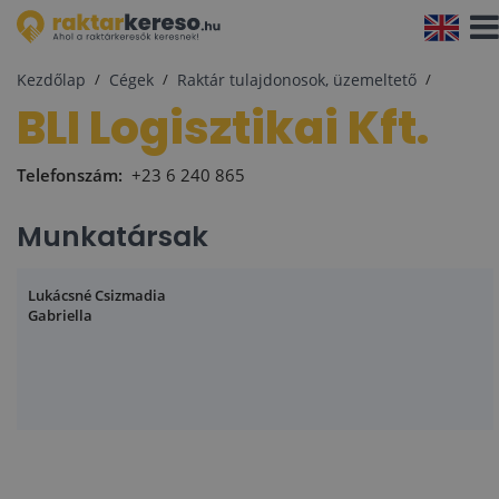
Navi
aktiv
Kezdőlap
Cégek
Raktár tulajdonosok, üzemeltető
BLI Logisztikai Kft.
Telefonszám:
+23 6 240 865
Munkatársak
Lukácsné Csizmadia
Gabriella