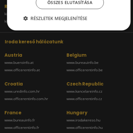
ÖSSZES ELUTASÍTÁSA
Raktár
kiadoraktarbudapest.hu
kiadoraktargyor.hu
RÉSZLETEK MEGJELENÍTÉSE
kiadoraktardebrecen.hu
raktarszekesfehervar.hu
Iroda kereső hálózatunk
Austria
Belgium
www.bueroinfo.at
www.bureauinfo.be
www.officerentinfo.at
www.officerentinfo.be
Croatia
Czech Republic
www.uredinfo.com.hr
www.kancelareinfo.cz
www.officerentinfo.com.hr
www.officerentinfo.cz
France
Hungary
www.bureauinfo.fr
www.irodakereso.hu
www.officerentinfo.fr
www.officerentinfo.hu