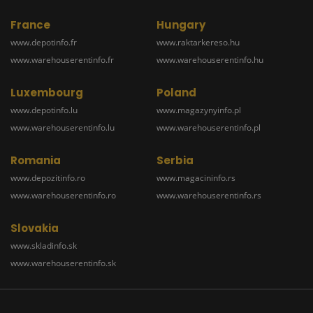
France
Hungary
www.depotinfo.fr
www.raktarkereso.hu
www.warehouserentinfo.fr
www.warehouserentinfo.hu
Luxembourg
Poland
www.depotinfo.lu
www.magazynyinfo.pl
www.warehouserentinfo.lu
www.warehouserentinfo.pl
Romania
Serbia
www.depozitinfo.ro
www.magacininfo.rs
www.warehouserentinfo.ro
www.warehouserentinfo.rs
Slovakia
www.skladinfo.sk
www.warehouserentinfo.sk