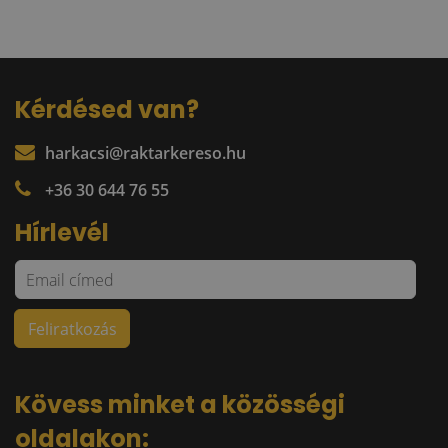
Kérdésed van?
harkacsi@raktarkereso.hu
+36 30 644 76 55
Hírlevél
Kövess minket a közösségi
oldalakon: