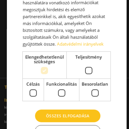
használatára vonatkozó információkat
megosztjuk hirdetési és elemző
partnereinkkel is, akik egyesíthetik azokat
más információkkal, amelyeket Ön
biztosított számukra, vagy amelyeket a
szolgáltatásaik Ön általi használatából
gyűjtöttek össze.
Adatvédelmi irányelvek
Elengedhetetlenül
Teljesítmény
szükséges
Célzás
Funkcionalitás
Besorolatlan
További oldalaink
Iroda
kiadoiroda.info
kiadoirodadebrecen.hu
irodakiadobudapest.hu
kiadoirodagyor.hu
ÖSSZES ELFOGADÁSA
kiadoirodabudaors.hu