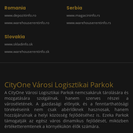
Romania
Serbia
www.depozitinfo.ro
www.magacininfo.rs
www.warehouserentinfo.ro
www.warehouserentinfo.rs
Slovakia
www.skladinfo.sk
www.warehouserentinfo.sk
CityOne Városi Logisztikai Parkok
A CityOne Városi Logisztikai Parkok nemcsakáruk tárolására és
mozgatására szolgálnak, hanem szerves részei a
városéletének. A gazdasági előnyök, és a fenntarthatósági
törekvéseink nem csak abérlőknek hasznosak, hanem
hozzájárulnak a helyi közösség fejlődéséhez is. Ezeka Parkok
támogatják az egész város dinamikus fejlődését, miközben
értéketteremtenek a környékükön élők számára.