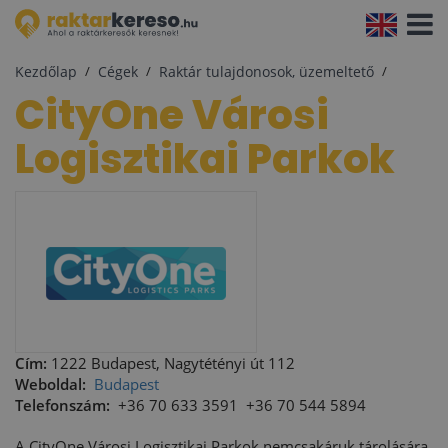
Navigá
aktivál
Kezdőlap
Cégek
Raktár tulajdonosok, üzemeltető
CityOne Városi
Logisztikai Parkok
Cím:
1222 Budapest, Nagytétényi út 112
Weboldal:
Budapest
Telefonszám:
+36 70 633 3591
+36 70 544 5894
A CityOne Városi Logisztikai Parkok nemcsakáruk tárolására