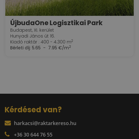
ÚjbudaOne Logisztikai Park
Budapest, XI. kerület
Hunyadi János út 16.
2
Kiadó raktár : 400 - 4.300 m
2
Bérleti díj:
5.65 - 7.95 €/m
Kérdésed van?
harkacsi@raktarkereso.hu
+36 30 644 76 55