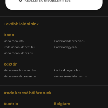
RÉSZLETEK MEGJELENÍTÉSE
További oldalaink
Iroda
kiadoiroda.info
kiadoirodadebrecen.hu
irodakiadobudapest.hu
kiadoirodagyor.hu
kiadoirodabudaors.hu
Raktár
kiadoraktarbudapest.hu
kiadoraktargyor.hu
kiadoraktardebrecen.hu
raktarszekesfehervar.hu
Iroda kereső hálózatunk
Austria
Belgium