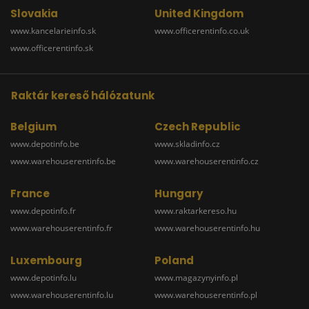
Slovakia
United Kingdom
www.kancelarieinfo.sk
www.officerentinfo.co.uk
www.officerentinfo.sk
Raktár kereső hálózatunk
Belgium
Czech Republic
www.depotinfo.be
www.skladinfo.cz
www.warehouserentinfo.be
www.warehouserentinfo.cz
France
Hungary
www.depotinfo.fr
www.raktarkereso.hu
www.warehouserentinfo.fr
www.warehouserentinfo.hu
Luxembourg
Poland
www.depotinfo.lu
www.magazynyinfo.pl
www.warehouserentinfo.lu
www.warehouserentinfo.pl