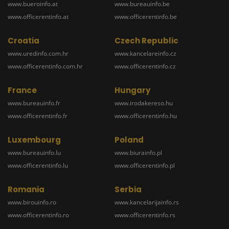
www.bueroinfo.at
www.bureauinfo.be
www.officerentinfo.at
www.officerentinfo.be
Croatia
Czech Republic
www.uredinfo.com.hr
www.kancelareinfo.cz
www.officerentinfo.com.hr
www.officerentinfo.cz
France
Hungary
www.bureauinfo.fr
www.irodakereso.hu
www.officerentinfo.fr
www.officerentinfo.hu
Luxembourg
Poland
www.bureauinfo.lu
www.biurainfo.pl
www.officerentinfo.lu
www.officerentinfo.pl
Romania
Serbia
www.birouinfo.ro
www.kancelarijainfo.rs
www.officerentinfo.ro
www.officerentinfo.rs