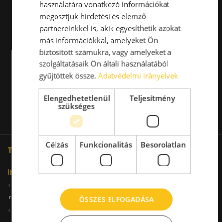
használatára vonatkozó információkat
megosztjuk hirdetési és elemző
partnereinkkel is, akik egyesíthetik azokat
más információkkal, amelyeket Ön
biztosított számukra, vagy amelyeket a
szolgáltatásaik Ön általi használatából
gyűjtöttek össze.
Adatvédelmi irányelvek
Elengedhetetlenül
Teljesítmény
szükséges
Célzás
Funkcionalitás
Besorolatlan
További oldalaink
Iroda
kiadoiroda.info
kiadoirodadebrecen.hu
irodakiadobudapest.hu
kiadoirodagyor.hu
ÖSSZES ELFOGADÁSA
kiadoirodabudaors.hu