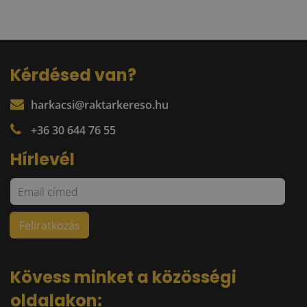
Kérdésed van?
harkacsi@raktarkereso.hu
+36 30 644 76 55
Hírlevél
Kövess minket a közösségi
oldalakon: