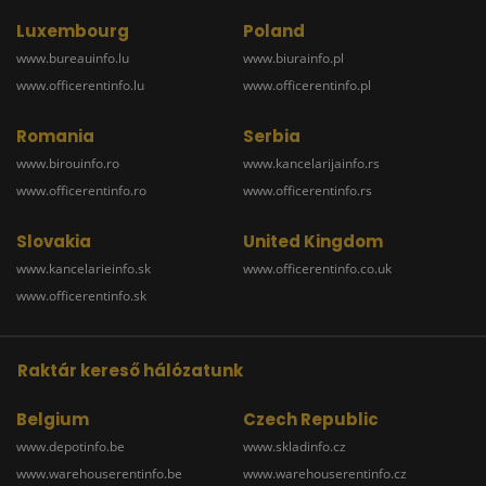
Luxembourg
Poland
www.bureauinfo.lu
www.biurainfo.pl
www.officerentinfo.lu
www.officerentinfo.pl
Romania
Serbia
www.birouinfo.ro
www.kancelarijainfo.rs
www.officerentinfo.ro
www.officerentinfo.rs
Slovakia
United Kingdom
www.kancelarieinfo.sk
www.officerentinfo.co.uk
www.officerentinfo.sk
Raktár kereső hálózatunk
Belgium
Czech Republic
www.depotinfo.be
www.skladinfo.cz
www.warehouserentinfo.be
www.warehouserentinfo.cz