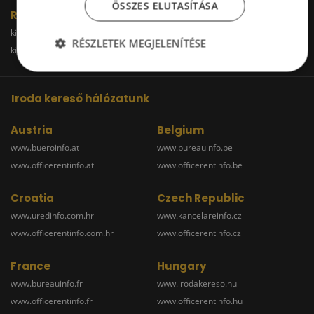
ÖSSZES ELUTASÍTÁSA
Raktár
kiadoraktarbudapest.hu
kiadoraktargyor.hu
RÉSZLETEK MEGJELENÍTÉSE
kiadoraktardebrecen.hu
raktarszekesfehervar.hu
Iroda kereső hálózatunk
Austria
Belgium
www.bueroinfo.at
www.bureauinfo.be
www.officerentinfo.at
www.officerentinfo.be
Croatia
Czech Republic
www.uredinfo.com.hr
www.kancelareinfo.cz
www.officerentinfo.com.hr
www.officerentinfo.cz
France
Hungary
www.bureauinfo.fr
www.irodakereso.hu
www.officerentinfo.fr
www.officerentinfo.hu