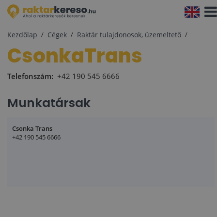
Navi
aktiv
Kezdőlap
Cégek
Raktár tulajdonosok, üzemeltető
CsonkaTrans
Telefonszám:
+42 190 545 6666
Munkatársak
Csonka Trans
+42 190 545 6666