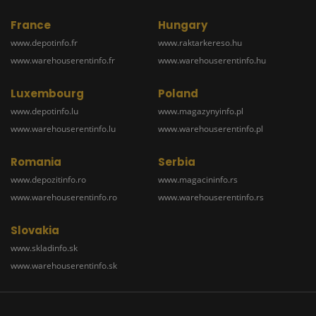
France
Hungary
www.depotinfo.fr
www.raktarkereso.hu
www.warehouserentinfo.fr
www.warehouserentinfo.hu
Luxembourg
Poland
www.depotinfo.lu
www.magazynyinfo.pl
www.warehouserentinfo.lu
www.warehouserentinfo.pl
Romania
Serbia
www.depozitinfo.ro
www.magacininfo.rs
www.warehouserentinfo.ro
www.warehouserentinfo.rs
Slovakia
www.skladinfo.sk
www.warehouserentinfo.sk