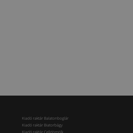
Kiadó raktár Balatonboglár
Kiadó raktár Biatorbágy
Kiadó raktár Celldömölk