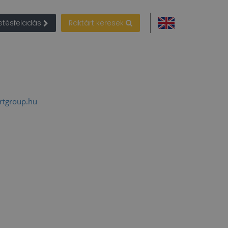
detésfeladás
Raktárt keresek
tgroup.hu