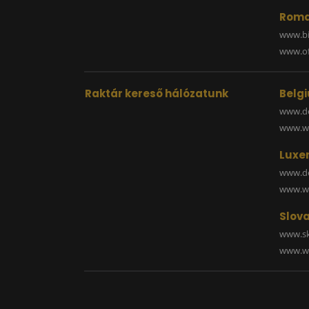
Roma
www.bi
www.off
Raktár kereső hálózatunk
Belg
www.de
www.wa
Luxe
www.de
www.wa
Slova
www.sk
www.wa