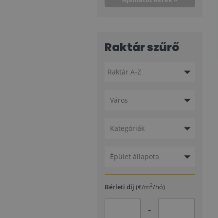
Raktár szűrő
Város
Kategóriák
Épület állapota
2
Bérleti díj
(€/m
/hó)
-