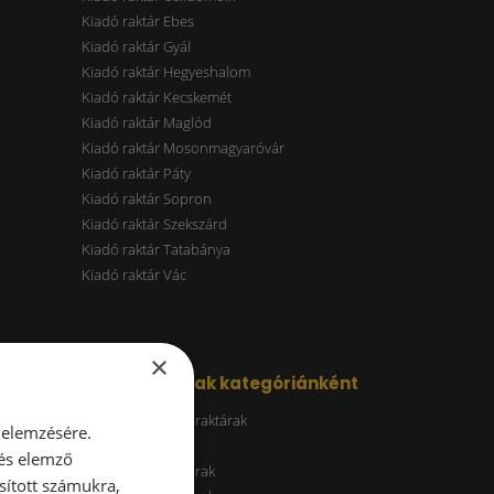
Kiadó raktár Ebes
Kiadó raktár Gyál
Kiadó raktár Hegyeshalom
Kiadó raktár Kecskemét
Kiadó raktár Maglód
Kiadó raktár Mosonmagyaróvár
Kiadó raktár Páty
Kiadó raktár Sopron
Kiadó raktár Szekszárd
Kiadó raktár Tatabánya
Kiadó raktár Vác
×
Kiadó raktárak kategóriánként
Energiatakarékos raktárak
 elemzésére.
ESG raktár
 és elemző
A kategóriás raktárak
sított számukra,