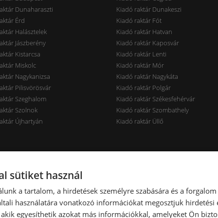
aktár Dunaharaszti
Kiadó raktár Dunakeszi
aktár Érd
Kiadó raktár Fót
aktár Halásztelek
Kiadó raktár Hatvan
aktár Jászberény
Kiadó raktár Kaposvár
aktár Kistarcsa
Kiadó raktár Lenti
aktár Miskolc
Kiadó raktár Mór
aktár Nagykanizsa
Kiadó raktár Nagykáta
aktár Pilisvörösvár
Kiadó raktár Polgár
raktár Szeghalom
Kiadó raktár Székesfehérvár
aktár Szolnok
Kiadó raktár Szombathely
aktár Újhartyán
Kiadó raktár Üllő
rak ár szerint
Raktárak terület szerint
l sütiket használ
aktár < 7 EUR
Kiadó raktár < 100 m2
lunk a tartalom, a hirdetések személyre szabására és a forgalom
aktár 7-10 EUR
Kiadó raktár 100-300 m2
tali használatára vonatkozó információkat megosztjuk hirdetési
aktár 10-14 EUR
Kiadó raktár 300-600 m2
, akik egyesíthetik azokat más információkkal, amelyeket Ön bizto