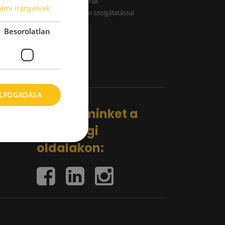
B kategóriás raktárak
lmi irányelvek
Raktárak logisztikai szolgátatással
Besorolatlan
ELFOGADÁSA
Kövess minket a
közösségi
oldalakon: