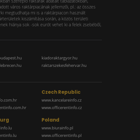
nkban szereplő raktárak adatait táblázatokban,
ott város raktárpiacának jellemzői, pl.: az összes
rki megtudhatja mi is a raktárpiacon használt
rterületek kiszámítása során, a közös területi
k hiánya sok -sok eurót vehet ki a felek zsebéből,
budapest.hu
kiadoraktargyor.hu
debrecen.hu
raktarszekesfehervar.hu
Czech Republic
o.com.hr
www.kancelareinfo.cz
entinfo.com.hr
www.officerentinfo.cz
urg
Poland
nfo.lu
www.biurainfo.pl
ntinfo.lu
www.officerentinfo.pl