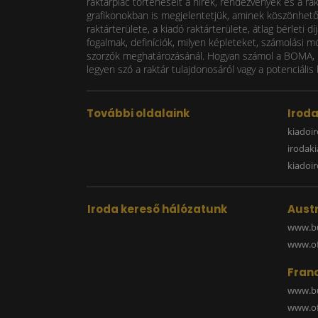
raktárpiac történéseit a hírek, rendezvények és a ra
grafikonokban is megjelentetjük, aminek köszönhetően
raktárterülete, a kiadó raktárterülete, átlag bérlet
fogalmak, definíciók, milyen képleteket, számolási m
szorzók meghatározásánál. Hogyan számol a BOMA, mi
legyen szó a raktár tulajdonosáról vagy a potenciális 
További oldalaink
Irod
kiadoir
irodak
kiadoi
Iroda kereső hálózatunk
Austr
www.bu
www.off
Fran
www.bu
www.off