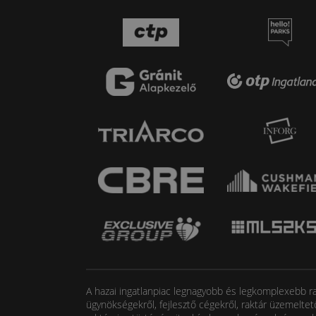
A hazai ingatlanpiac legnagyobb és legkomplexebb rak
ügynökségekről, fejlesztő cégekről, raktár üzemeltet