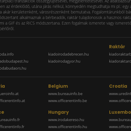
ktárpiaci tranzakciók összegyűjtésével, megjelentetésével. Az adatbázisu
 az érdeklődő, utána járás nélkül, könnyedén megtudhatja mi pl.: egy ad
i díja akár kerületenként, városrészenként bemutatva. Fogalomtárunkból bá
ódszertant alkalmaznak a bérbeadók, raktár tulajdonosok a hasznos raktá
 a GIF és az RICS módszertana. Ezen fogalmak ismerete vagy ismereténe
bérlőről.
a
Raktár
oda.info
kiadoirodadebrecen.hu
kiadoraktar
iadobudapest.hu
kiadoirodagyor.hu
kiadoraktar
rodabudaors.hu
ia
Belgium
Croatia
eroinfo.at
www.bureauinfo.be
www.uredinf
icerentinfo.at
www.officerentinfo.be
www.officer
ce
Hungary
Luxembo
reauinfo.fr
www.irodakereso.hu
www.bureaui
icerentinfo.fr
www.officerentinfo.hu
www.officere