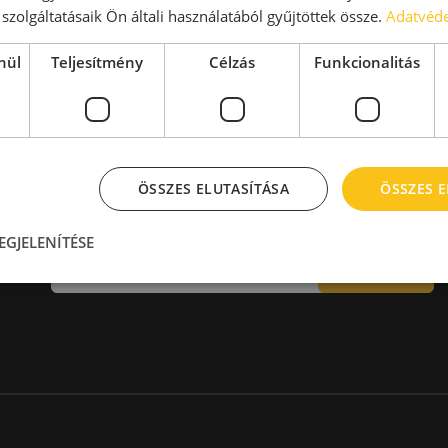
aktár > 14 EUR
Kiadó raktár 600-1000 m2
szolgáltatásaik Ön általi használatából gyűjtöttek össze.
Adatvéde
Kiadó raktár 1000-2000 m2
Kiadó raktár > 2000 m2
nül
Teljesítmény
Célzás
Funkcionalitás
ÖSSZES ELUTASÍTÁSA
ÖSSZES 
Hírlevél
EGJELENÍTÉSE