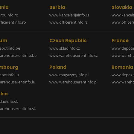
nia
Serbia
Slovakia
rouinfo.ro
www.kancelarijainfo.rs
www.kancela
icerentinfo.ro
www.officerentinfo.rs
www.officere
ium
Czech Republic
France
potinfo.be
www.skladinfo.cz
www.depotin
rehouserentinfo.be
www.warehouserentinfo.cz
www.warehou
mbourg
Poland
Romania
potinfo.lu
www.magazynyinfo.pl
www.depozit
rehouserentinfo.lu
www.warehouserentinfo.pl
www.warehou
kia
ladinfo.sk
rehouserentinfo.sk