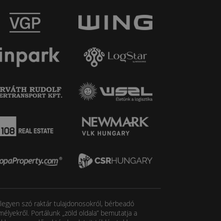
, legyen szó raktár tulajdonosokról, bérbeadó
élyekről. Portálunk „zöld oldala” bemutatja a