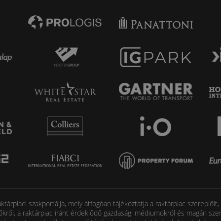
tárpiaci szakportálja, mely átfogóan tájékoztatja a raktárpiac szereplőit
őkről, a raktárpiac iránt érdeklődő gazdasági médiumokról és magán szem