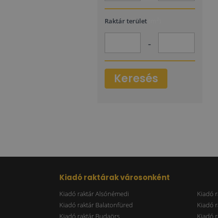
2
Raktár terület
(m
)
-
Keresés
Kiadó raktárak városonként
Kiadó raktár Alsónémedi
Kiadó r
Kiadó raktár Balatonfüred
Kiadó r
Kiadó raktár Budaörs
Kiadó r