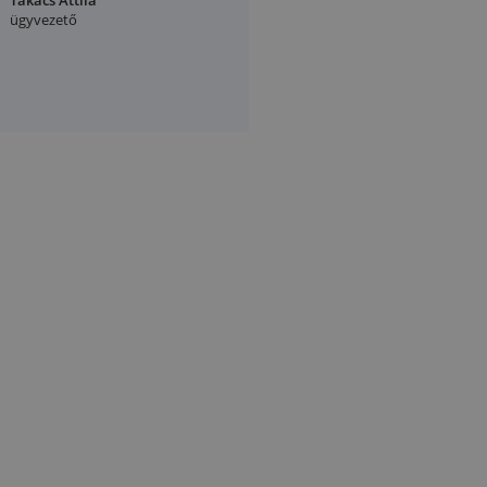
Takács Attila
ügyvezető