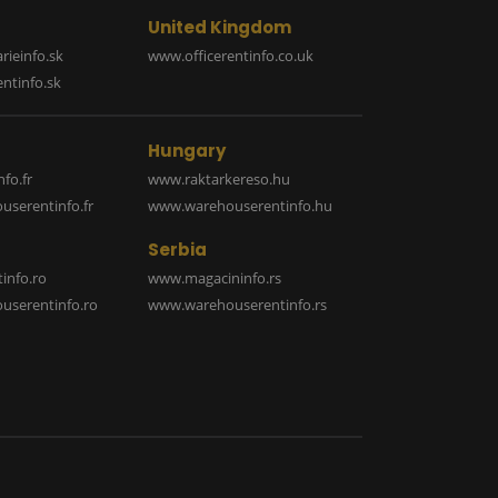
United Kingdom
rieinfo.sk
www.officerentinfo.co.uk
ntinfo.sk
Hungary
fo.fr
www.raktarkereso.hu
serentinfo.fr
www.warehouserentinfo.hu
Serbia
info.ro
www.magacininfo.rs
serentinfo.ro
www.warehouserentinfo.rs