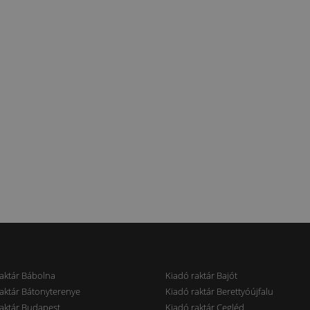
aktár Bábolna
Kiadó raktár Bajót
aktár Bátonyterenye
Kiadó raktár Berettyóújfalu
aktár Budapest
Kiadó raktár Cegléd