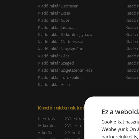
Kiadó raktár Debrecen
Kiadó r
Kiadó raktár Ecser
Kiadó r
Kiadó raktár Győr
Kiadó r
Kiadó raktár Jászapáti
Kiadó r
Kiadó raktár Kiskunfélegyháza
Kiadó r
Kiadó raktár Martonvásár
Kiadó r
Kiadó raktár Nagyigmánd
Kiadó r
Kiadó raktár Pécs
Kiadó r
Kiadó raktár Szeged
Kiadó 
Kiadó raktár Szigetszentmiklós
Kiadó r
Kiadó raktár Törökbálint
Kiadó r
Kiadó raktár Vecsés
Kiadó raktárak kerületenként
Raktá
Ez a webolda
III. kerület
XVII. kerület
Kiadó r
Cookie-kat haszná
IV. kerület
XVIII. kerület
Kiadó r
Webhelyünk Ön ál
V. kerület
XIX. kerület
Kiadó r
partnereinkkel is