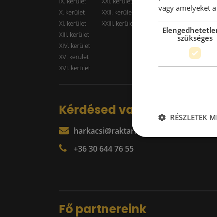
IX. kerület
XXI. kerület
Kiadó r
vagy amelyeket a 
X. kerület
XXII. kerület
XI. kerület
XXIII. kerület
Elengedhetetle
XIII. kerület
szükséges
XIV. kerület
XV. kerület
XVI. kerület
Kérdésed van?
RÉSZLETEK M
harkacsi@raktarkereso.hu
+36 30 644 76 55
Fő partnereink