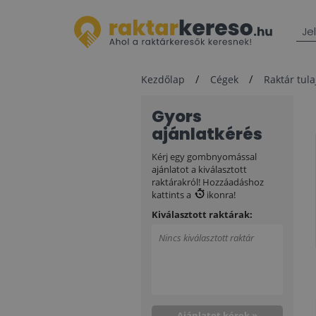
Je
Kezdőlap
Cégek
Raktár tul
Gyors
ajánlatkérés
Kérj egy gombnyomással
ajánlatot a kiválasztott
raktárakról! Hozzáadáshoz
kattints a
ikonra!
Kiválasztott raktárak:
Nincs kiválasztott raktár
Ajánlatot kérek »