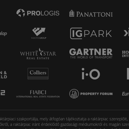
tárpiaci szakportálja, mely átfogóan tájékoztatja a raktárpiac szereplőit
őkről, a raktárpiac iránt érdeklődő gazdasági médiumokról és magán szem