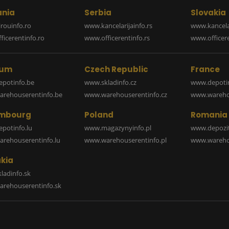
nia
Serbia
Slovakia
rouinfo.ro
www.kancelarijainfo.rs
www.kancela
icerentinfo.ro
www.officerentinfo.rs
www.officere
ium
Czech Republic
France
potinfo.be
www.skladinfo.cz
www.depotin
rehouserentinfo.be
www.warehouserentinfo.cz
www.warehou
mbourg
Poland
Romania
potinfo.lu
www.magazynyinfo.pl
www.depozit
rehouserentinfo.lu
www.warehouserentinfo.pl
www.warehou
kia
ladinfo.sk
rehouserentinfo.sk