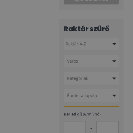
Raktár szűrő
Város
Kategóriák
Épület állapota
2
Bérleti díj
(€/m
/hó)
-