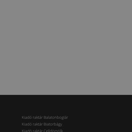
Kiadó raktár Balatonboglár
Kiadó raktár Biatorbágy
Kiadó raktár Celldömölk