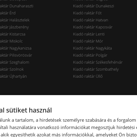
aktár Dunaharaszti
Kiadó raktár Dunakeszi
aktár Érd
Kiadó raktár Fót
aktár Halásztelek
Kiadó raktár Hatvan
aktár Jászberény
Kiadó raktár Kaposvár
aktár Kistarcsa
Kiadó raktár Lenti
aktár Miskolc
Kiadó raktár Mór
aktár Nagykanizsa
Kiadó raktár Nagykáta
aktár Pilisvörösvár
Kiadó raktár Polgár
raktár Szeghalom
Kiadó raktár Székesfehérvár
aktár Szolnok
Kiadó raktár Szombathely
aktár Újhartyán
Kiadó raktár Üllő
rak ár szerint
Raktárak terület szerint
l sütiket használ
aktár < 7 EUR
Kiadó raktár < 100 m2
lunk a tartalom, a hirdetések személyre szabására és a forgalom
aktár 7-10 EUR
Kiadó raktár 100-300 m2
tali használatára vonatkozó információkat megosztjuk hirdetési
aktár 10-14 EUR
Kiadó raktár 300-600 m2
, akik egyesíthetik azokat más információkkal, amelyeket Ön bizto