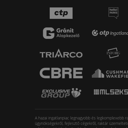
A hazai ingatlanpiac legnagyobb és legkomplexebb rak
ügynökségekről, fejlesztő cégekről, raktár üzemeltet