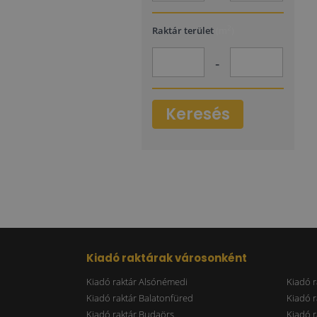
2
Raktár terület
(m
)
-
Keresés
Kiadó raktárak városonként
Kiadó raktár Alsónémedi
Kiadó r
Kiadó raktár Balatonfüred
Kiadó r
Kiadó raktár Budaörs
Kiadó r