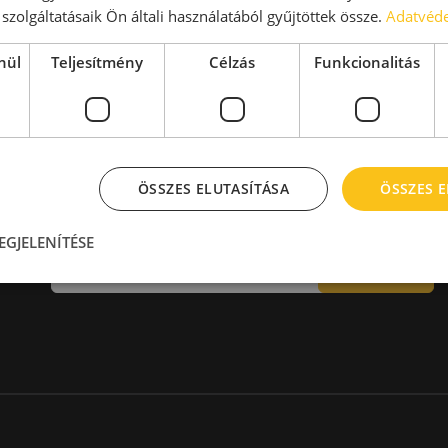
aktár > 14 EUR
Kiadó raktár 600-1000 m2
szolgáltatásaik Ön általi használatából gyűjtöttek össze.
Adatvéde
Kiadó raktár 1000-2000 m2
Kiadó raktár > 2000 m2
nül
Teljesítmény
Célzás
Funkcionalitás
ÖSSZES ELUTASÍTÁSA
ÖSSZES 
Hírlevél
EGJELENÍTÉSE