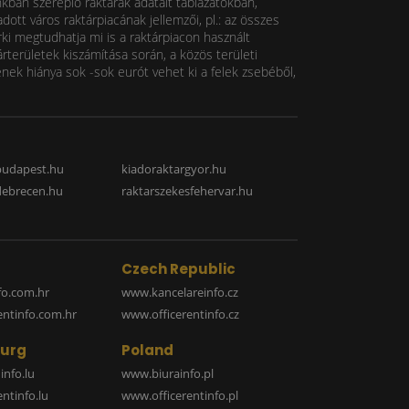
nkban szereplő raktárak adatait táblázatokban,
ott város raktárpiacának jellemzői, pl.: az összes
rki megtudhatja mi is a raktárpiacon használt
rterületek kiszámítása során, a közös területi
k hiánya sok -sok eurót vehet ki a felek zsebéből,
budapest.hu
kiadoraktargyor.hu
debrecen.hu
raktarszekesfehervar.hu
Czech Republic
o.com.hr
www.kancelareinfo.cz
entinfo.com.hr
www.officerentinfo.cz
urg
Poland
nfo.lu
www.biurainfo.pl
ntinfo.lu
www.officerentinfo.pl