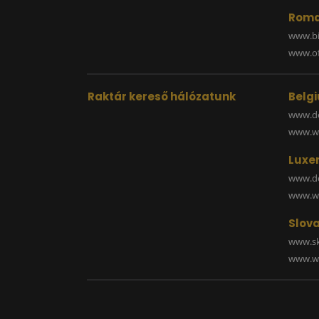
Roma
www.bi
www.off
Raktár kereső hálózatunk
Belg
www.de
www.wa
Luxe
www.de
www.wa
Slova
www.sk
www.wa