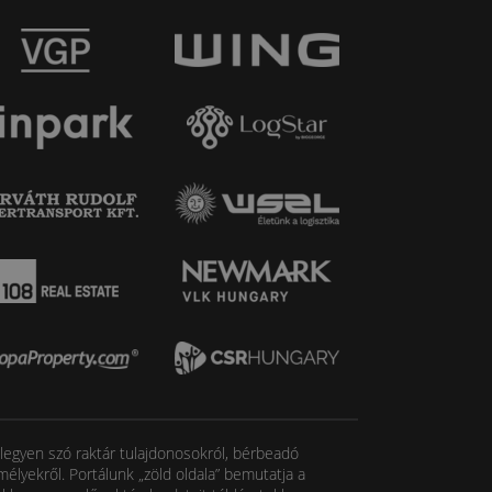
, legyen szó raktár tulajdonosokról, bérbeadó
élyekről. Portálunk „zöld oldala” bemutatja a