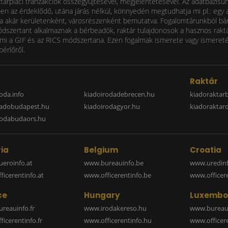
ktárpiaci tranzakciók összegyűjtésével, megjelentetésével. Az adatbázisu
 az érdeklődő, utána járás nélkül, könnyedén megtudhatja mi pl.: egy ad
i díja akár kerületenként, városrészenként bemutatva. Fogalomtárunkból bá
ódszertant alkalmaznak a bérbeadók, raktár tulajdonosok a hasznos raktá
 a GIF és az RICS módszertana. Ezen fogalmak ismerete vagy ismereténe
bérlőről.
a
Raktár
oda.info
kiadoirodadebrecen.hu
kiadoraktar
iadobudapest.hu
kiadoirodagyor.hu
kiadoraktar
rodabudaors.hu
ia
Belgium
Croatia
eroinfo.at
www.bureauinfo.be
www.uredinf
icerentinfo.at
www.officerentinfo.be
www.officer
ce
Hungary
Luxembo
reauinfo.fr
www.irodakereso.hu
www.bureaui
icerentinfo.fr
www.officerentinfo.hu
www.officere