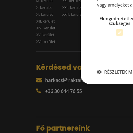
IX. kerület
XXI. kerület
Kiadó r
vagy amelyeket a 
X. kerület
XXII. kerület
XI. kerület
XXIII. kerület
Elengedhetetle
XIII. kerület
szükséges
XIV. kerület
XV. kerület
XVI. kerület
Kérdésed van?
RÉSZLETEK M
harkacsi@raktarkereso.hu
+36 30 644 76 55
Fő partnereink