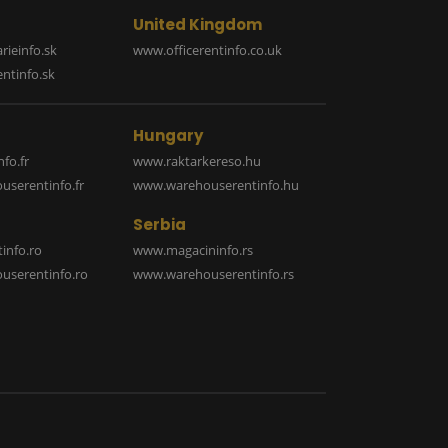
United Kingdom
rieinfo.sk
www.officerentinfo.co.uk
ntinfo.sk
Hungary
fo.fr
www.raktarkereso.hu
serentinfo.fr
www.warehouserentinfo.hu
Serbia
info.ro
www.magacininfo.rs
serentinfo.ro
www.warehouserentinfo.rs