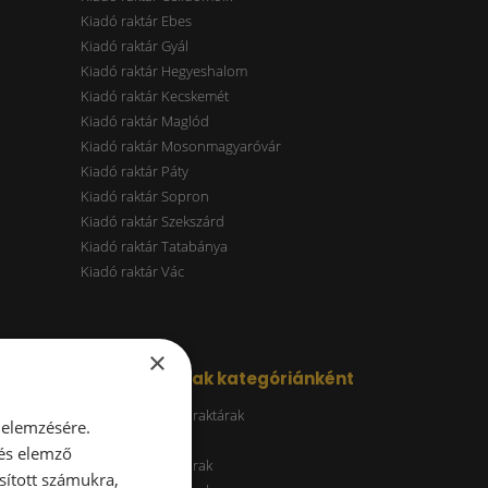
Kiadó raktár Ebes
Kiadó raktár Gyál
Kiadó raktár Hegyeshalom
Kiadó raktár Kecskemét
Kiadó raktár Maglód
Kiadó raktár Mosonmagyaróvár
Kiadó raktár Páty
Kiadó raktár Sopron
Kiadó raktár Szekszárd
Kiadó raktár Tatabánya
Kiadó raktár Vác
×
Kiadó raktárak kategóriánként
Energiatakarékos raktárak
 elemzésére.
ESG raktár
 és elemző
A kategóriás raktárak
sított számukra,