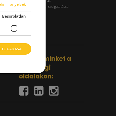
B kategóriás raktárak
lmi irányelvek
Raktárak logisztikai szolgátatással
Besorolatlan
ELFOGADÁSA
Kövess minket a
közösségi
oldalakon: