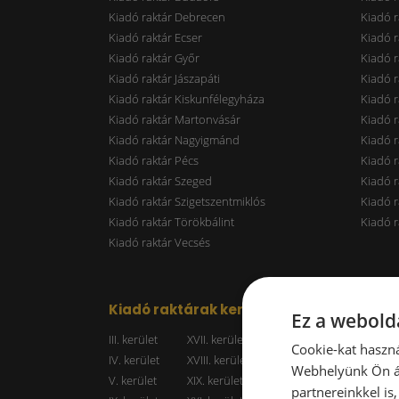
Kiadó raktár Debrecen
Kiadó r
Kiadó raktár Ecser
Kiadó r
Kiadó raktár Győr
Kiadó r
Kiadó raktár Jászapáti
Kiadó r
Kiadó raktár Kiskunfélegyháza
Kiadó r
Kiadó raktár Martonvásár
Kiadó r
Kiadó raktár Nagyigmánd
Kiadó r
Kiadó raktár Pécs
Kiadó r
Kiadó raktár Szeged
Kiadó 
Kiadó raktár Szigetszentmiklós
Kiadó r
Kiadó raktár Törökbálint
Kiadó r
Kiadó raktár Vecsés
Kiadó raktárak kerületenként
Raktá
Ez a webolda
III. kerület
XVII. kerület
Kiadó r
Cookie-kat haszná
IV. kerület
XVIII. kerület
Kiadó r
Webhelyünk Ön ál
V. kerület
XIX. kerület
Kiadó r
partnereinkkel is