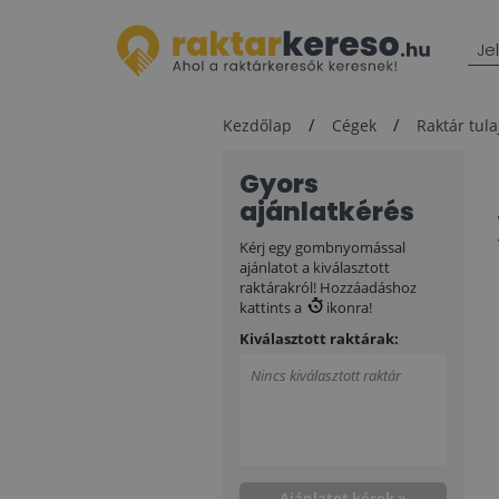
Je
Kezdőlap
Cégek
Raktár tul
Gyors
ajánlatkérés
Kérj egy gombnyomással
ajánlatot a kiválasztott
raktárakról! Hozzáadáshoz
kattints a
ikonra!
Kiválasztott raktárak:
Nincs kiválasztott raktár
Ajánlatot kérek »