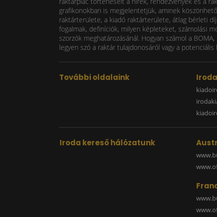
raktárpiac történéseit a hírek, rendezvények és a ra
grafikonokban is megjelentetjük, aminek köszönhetően
raktárterülete, a kiadó raktárterülete, átlag bérlet
fogalmak, definíciók, milyen képleteket, számolási m
szorzók meghatározásánál. Hogyan számol a BOMA, mi
legyen szó a raktár tulajdonosáról vagy a potenciális 
További oldalaink
Irod
kiadoir
irodak
kiadoi
Iroda kereső hálózatunk
Austr
www.bu
www.off
Fran
www.bu
www.off