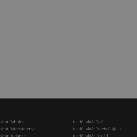
aktár Bábolna
Kiadó raktár Bajót
aktár Bátonyterenye
Kiadó raktár Berettyóújfalu
aktár Budapest
Kiadó raktár Cegléd