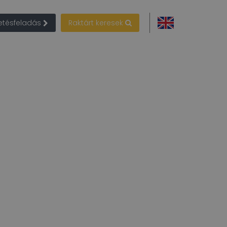
detésfeladás
Raktárt keresek