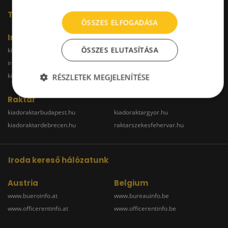
További oldalaink
ÖSSZES ELFOGADÁSA
Iroda
ÖSSZES ELUTASÍTÁSA
kiadoiroda.info
kiadoirodadebrecen.hu
irodakiadobudapest.hu
kiadoirodagyor.hu
kiadoirodabudaors.hu
RÉSZLETEK MEGJELENÍTÉSE
Raktár
kiadoraktarbudapest.hu
kiadoraktargyor.hu
kiadoraktardebrecen.hu
raktarszekesfehervar.hu
Iroda kereső hálózatunk
Austria
Belgium
www.bueroinfo.at
www.bureauinfo.be
www.officerentinfo.at
www.officerentinfo.be