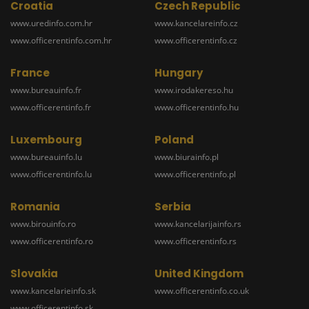
Croatia
Czech Republic
www.uredinfo.com.hr
www.kancelareinfo.cz
www.officerentinfo.com.hr
www.officerentinfo.cz
France
Hungary
www.bureauinfo.fr
www.irodakereso.hu
www.officerentinfo.fr
www.officerentinfo.hu
Luxembourg
Poland
www.bureauinfo.lu
www.biurainfo.pl
www.officerentinfo.lu
www.officerentinfo.pl
Romania
Serbia
www.birouinfo.ro
www.kancelarijainfo.rs
www.officerentinfo.ro
www.officerentinfo.rs
Slovakia
United Kingdom
www.kancelarieinfo.sk
www.officerentinfo.co.uk
www.officerentinfo.sk