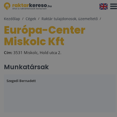
Navi
aktiv
Kezdőlap
Cégek
Raktár tulajdonosok, üzemeltető
Európa-Center
Miskolc Kft
Cím:
3531 Miskolc, Hold utca 2.
Munkatársak
Szegedi Bernadett