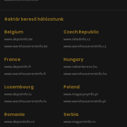
Raktár kereső hálózatunk
Belgium
Czech Republic
www.depotinfo.be
www.skladinfo.cz
www.warehouserentinfo.be
www.warehouserentinfo.cz
France
Hungary
www.depotinfo.fr
www.raktarkereso.hu
www.warehouserentinfo.fr
www.warehouserentinfo.hu
Luxembourg
Poland
www.depotinfo.lu
www.magazynyinfo.pl
www.warehouserentinfo.lu
www.warehouserentinfo.pl
Romania
Serbia
www.depozitinfo.ro
www.magacininfo.rs