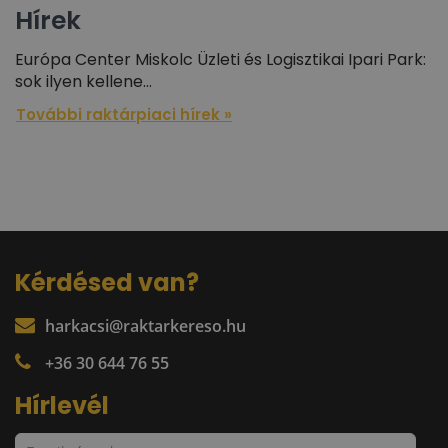
Hírek
Európa Center Miskolc Üzleti és Logisztikai Ipari Park:
sok ilyen kellene…
További raktárpiaci hírek »
Kérdésed van?
harkacsi@raktarkereso.hu
+36 30 644 76 55
Hírlevél