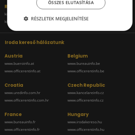
ÖSSZES ELUTASÍTÁSA
Raktár
kiadoraktarbudapest.hu
kiadoraktargyor.hu
RÉSZLETEK MEGJELENÍTÉSE
kiadoraktardebrecen.hu
raktarszekesfehervar.hu
Iroda kereső hálózatunk
Austria
Belgium
www.bueroinfo.at
www.bureauinfo.be
www.officerentinfo.at
www.officerentinfo.be
Croatia
Czech Republic
www.uredinfo.com.hr
www.kancelareinfo.cz
www.officerentinfo.com.hr
www.officerentinfo.cz
France
Hungary
www.bureauinfo.fr
www.irodakereso.hu
www.officerentinfo.fr
www.officerentinfo.hu