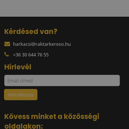
Kérdésed van?
harkacsi@raktarkereso.hu
+36 30 644 76 55
Hírlevél
Kövess minket a közösségi
oldalakon: