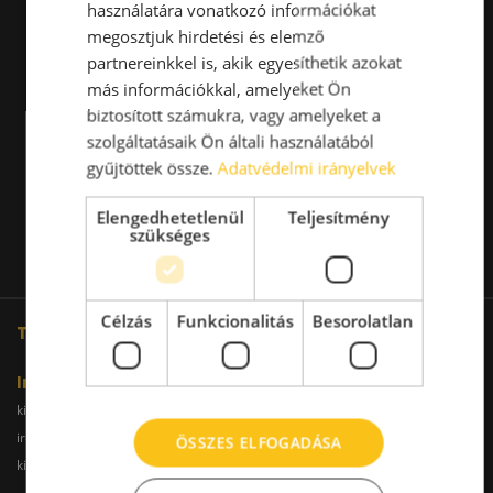
használatára vonatkozó információkat
megosztjuk hirdetési és elemző
partnereinkkel is, akik egyesíthetik azokat
más információkkal, amelyeket Ön
biztosított számukra, vagy amelyeket a
szolgáltatásaik Ön általi használatából
gyűjtöttek össze.
Adatvédelmi irányelvek
Elengedhetetlenül
Teljesítmény
szükséges
Célzás
Funkcionalitás
Besorolatlan
További oldalaink
Iroda
kiadoiroda.info
kiadoirodadebrecen.hu
irodakiadobudapest.hu
kiadoirodagyor.hu
ÖSSZES ELFOGADÁSA
kiadoirodabudaors.hu