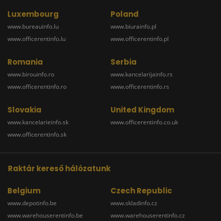
Luxembourg
Poland
www.bureauinfo.lu
www.biurainfo.pl
www.officerentinfo.lu
www.officerentinfo.pl
Romania
Serbia
www.birouinfo.ro
www.kancelarijainfo.rs
www.officerentinfo.ro
www.officerentinfo.rs
Slovakia
United Kingdom
www.kancelarieinfo.sk
www.officerentinfo.co.uk
www.officerentinfo.sk
Raktár kereső hálózatunk
Belgium
Czech Republic
www.depotinfo.be
www.skladinfo.cz
www.warehouserentinfo.be
www.warehouserentinfo.cz