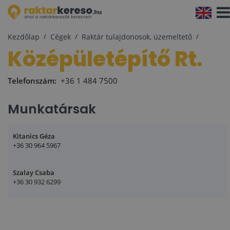
Navi
aktiv
Kezdőlap
Cégek
Raktár tulajdonosok, üzemeltető
Középületépítő Rt.
Telefonszám:
+36 1 484 7500
Munkatársak
Kitanics Géza
+36 30 964 5967
Szalay Csaba
+36 30 932 6299