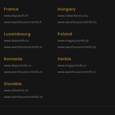
France
Hungary
www.depotinfo.fr
www.raktarkereso.hu
www.warehouserentinfo.fr
www.warehouserentinfo.hu
Luxembourg
Poland
www.depotinfo.lu
www.magazynyinfo.pl
www.warehouserentinfo.lu
www.warehouserentinfo.pl
Romania
Serbia
www.depozitinfo.ro
www.magacininfo.rs
www.warehouserentinfo.ro
www.warehouserentinfo.rs
Slovakia
www.skladinfo.sk
www.warehouserentinfo.sk