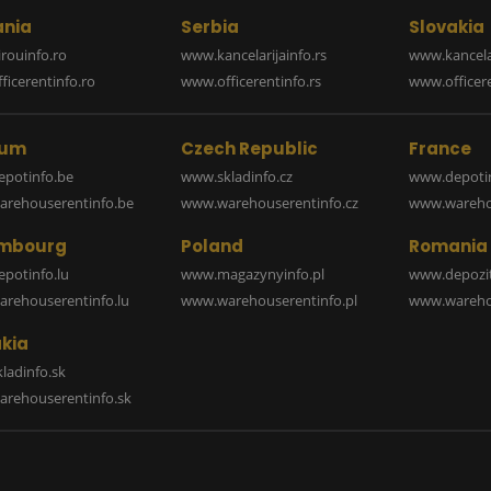
nia
Serbia
Slovakia
rouinfo.ro
www.kancelarijainfo.rs
www.kancela
icerentinfo.ro
www.officerentinfo.rs
www.officere
ium
Czech Republic
France
potinfo.be
www.skladinfo.cz
www.depotin
rehouserentinfo.be
www.warehouserentinfo.cz
www.warehou
mbourg
Poland
Romania
potinfo.lu
www.magazynyinfo.pl
www.depozit
rehouserentinfo.lu
www.warehouserentinfo.pl
www.warehou
kia
ladinfo.sk
rehouserentinfo.sk