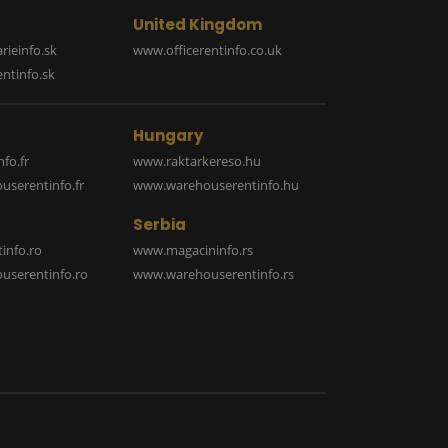
United Kingdom
rieinfo.sk
www.officerentinfo.co.uk
ntinfo.sk
Hungary
fo.fr
www.raktarkereso.hu
serentinfo.fr
www.warehouserentinfo.hu
Serbia
info.ro
www.magacininfo.rs
serentinfo.ro
www.warehouserentinfo.rs