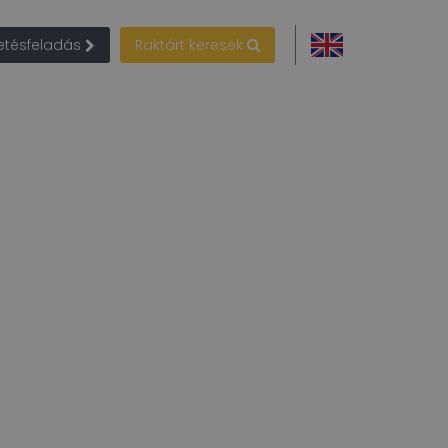
detésfeladás
Raktárt keresek