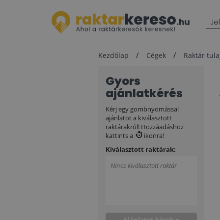
Je
Kezdőlap
Cégek
Raktár tul
Gyors
ajánlatkérés
Kérj egy gombnyomással
ajánlatot a kiválasztott
raktárakról! Hozzáadáshoz
kattints a
ikonra!
Kiválasztott raktárak:
Nincs kiválasztott raktár
Ajánlatot kérek »