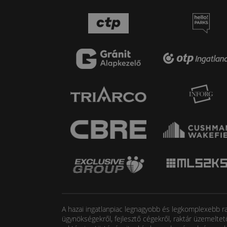
A hazai ingatlanpiac legnagyobb és legkomplexebb rak
ügynökségekről, fejlesztő cégekről, raktár üzemeltet