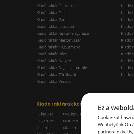
Kiadó raktár Debrecen
Kiadó r
Kiadó raktár Ecser
Kiadó r
Kiadó raktár Győr
Kiadó r
Kiadó raktár Jászapáti
Kiadó r
Kiadó raktár Kiskunfélegyháza
Kiadó r
Kiadó raktár Martonvásár
Kiadó r
Kiadó raktár Nagyigmánd
Kiadó r
Kiadó raktár Pécs
Kiadó r
Kiadó raktár Szeged
Kiadó 
Kiadó raktár Szigetszentmiklós
Kiadó r
Kiadó raktár Törökbálint
Kiadó r
Kiadó raktár Vecsés
Kiadó raktárak kerületenként
Raktá
Ez a webolda
III. kerület
XVII. kerület
Kiadó r
Cookie-kat haszná
IV. kerület
XVIII. kerület
Kiadó r
Webhelyünk Ön ál
V. kerület
XIX. kerület
Kiadó r
partnereinkkel is