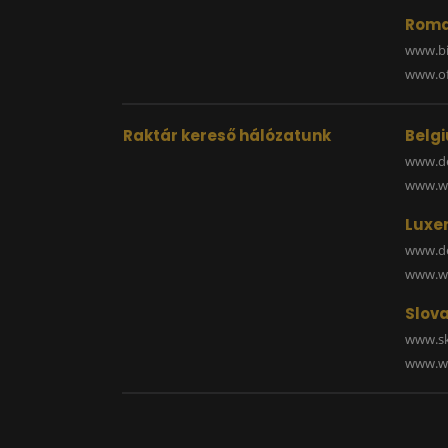
Roma
www.bi
www.off
Raktár kereső hálózatunk
Belg
www.de
www.wa
Luxe
www.de
www.wa
Slova
www.sk
www.wa