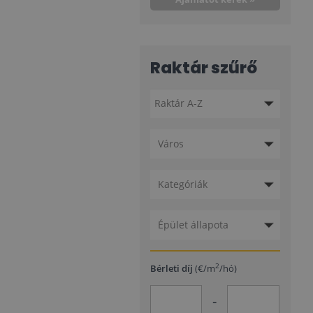
Raktár szűrő
Város
Kategóriák
Épület állapota
2
Bérleti díj
(€/m
/hó)
-