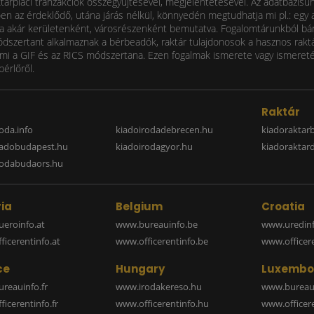
ktárpiaci tranzakciók összegyűjtésével, megjelentetésével. Az adatbázisu
 az érdeklődő, utána járás nélkül, könnyedén megtudhatja mi pl.: egy ad
i díja akár kerületenként, városrészenként bemutatva. Fogalomtárunkból bá
ódszertant alkalmaznak a bérbeadók, raktár tulajdonosok a hasznos raktá
 a GIF és az RICS módszertana. Ezen fogalmak ismerete vagy ismereténe
bérlőről.
a
Raktár
oda.info
kiadoirodadebrecen.hu
kiadoraktar
iadobudapest.hu
kiadoirodagyor.hu
kiadoraktar
rodabudaors.hu
ia
Belgium
Croatia
eroinfo.at
www.bureauinfo.be
www.uredinf
icerentinfo.at
www.officerentinfo.be
www.officer
ce
Hungary
Luxembo
reauinfo.fr
www.irodakereso.hu
www.bureaui
icerentinfo.fr
www.officerentinfo.hu
www.officere