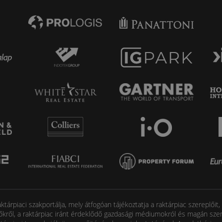
tárpiaci szakportálja, mely átfogóan tájékoztatja a raktárpiac szereplőit
őkről, a raktárpiac iránt érdeklődő gazdasági médiumokról és magán szem