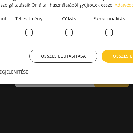
aktár > 14 EUR
Kiadó raktár 600-1000 m2
szolgáltatásaik Ön általi használatából gyűjtöttek össze.
Adatvéde
Kiadó raktár 1000-2000 m2
Kiadó raktár > 2000 m2
nül
Teljesítmény
Célzás
Funkcionalitás
ÖSSZES ELUTASÍTÁSA
ÖSSZES 
Hírlevél
EGJELENÍTÉSE