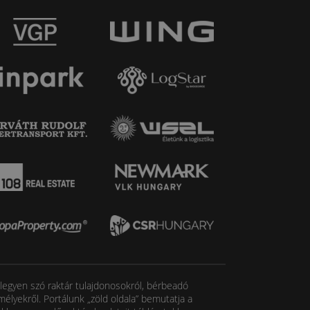
, legyen szó raktár tulajdonosokról, bérbeadó
élyekről. Portálunk „zöld oldala” bemutatja a