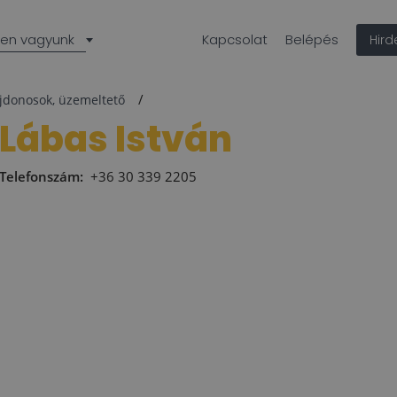
len vagyunk
Kapcsolat
Belépés
Hir
ajdonosok, üzemeltető
Lábas István
Telefonszám:
+36 30 339 2205