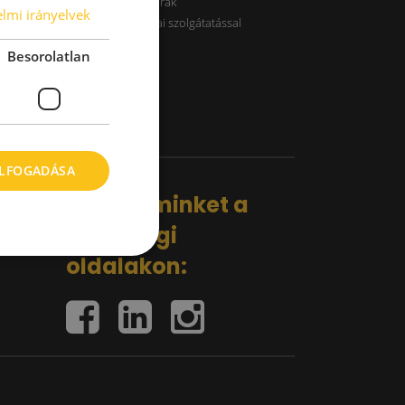
B kategóriás raktárak
lmi irányelvek
Raktárak logisztikai szolgátatással
Besorolatlan
ELFOGADÁSA
Kövess minket a
közösségi
oldalakon: