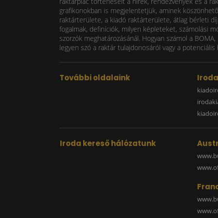
raktárpiac történéseit a hírek, rendezvények és a ra
grafikonokban is megjelentetjük, aminek köszönhetően
raktárterülete, a kiadó raktárterülete, átlag bérlet
fogalmak, definíciók, milyen képleteket, számolási m
szorzók meghatározásánál. Hogyan számol a BOMA, mi
legyen szó a raktár tulajdonosáról vagy a potenciális 
További oldalaink
Irod
kiadoir
irodak
kiadoi
Iroda kereső hálózatunk
Austr
www.bu
www.off
Fran
www.bu
www.off