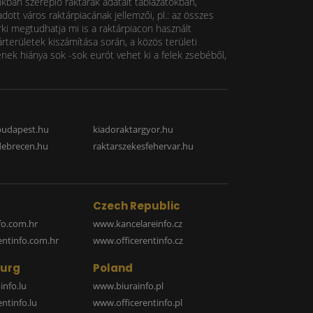
nkban szereplő raktárak adatait táblázatokban,
ott város raktárpiacának jellemzői, pl.: az összes
rki megtudhatja mi is a raktárpiacon használt
rterületek kiszámítása során, a közös területi
k hiánya sok -sok eurót vehet ki a felek zsebéből,
budapest.hu
kiadoraktargyor.hu
debrecen.hu
raktarszekesfehervar.hu
Czech Republic
o.com.hr
www.kancelareinfo.cz
entinfo.com.hr
www.officerentinfo.cz
urg
Poland
nfo.lu
www.biurainfo.pl
ntinfo.lu
www.officerentinfo.pl