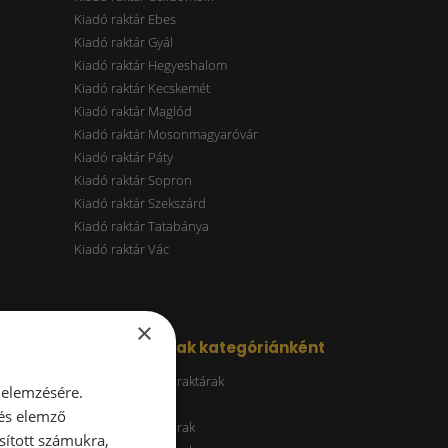
Kiadó raktár Ebes
Kiadó raktár Gyál
Kiadó raktár Hegyeshalom
Kiadó raktár Kecskemét
Kiadó raktár Maglód
Kiadó raktár Mosonmagyaróvár
Kiadó raktár Páty
Kiadó raktár Sopron
Kiadó raktár Szekszárd
Kiadó raktár Tatabánya
Kiadó raktár Vác
×
Kiadó raktárak kategóriánként
Energiatakarékos raktárak
 elemzésére.
ESG raktár
 és elemző
A kategóriás raktárak
sított számukra,