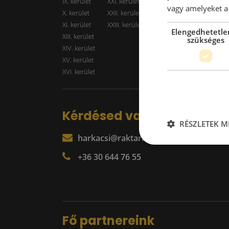
IX. kerület
XXI. kerület
Kiadó r
vagy amelyeket a 
X. kerület
XXII. kerület
XI. kerület
XXIII. kerület
Elengedhetetle
XIII. kerület
szükséges
XIV. kerület
XV. kerület
XVI. kerület
Kérdésed van?
RÉSZLETEK M
harkacsi@raktarkereso.hu
+36 30 644 76 55
Fő partnereink