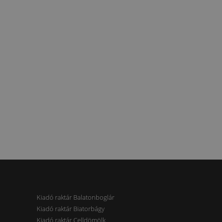
Kiadó raktár Balatonboglár
Kiadó raktár Biatorbágy
Kiadó raktár Celldömölk