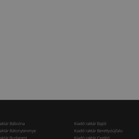
aktár Bábolna
Kiadó raktár Bajót
aktár Bátonyterenye
Kiadó raktár Berettyóújfalu
aktár Budapest
Kiadó raktár Cegléd