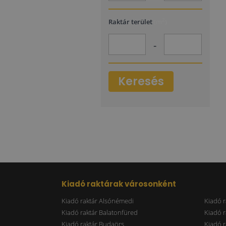
2
Raktár terület
(m
)
-
Keresés
Kiadó raktárak városonként
Kiadó raktár Alsónémedi
Kiadó r
Kiadó raktár Balatonfüred
Kiadó r
Kiadó raktár Budaörs
Kiadó r