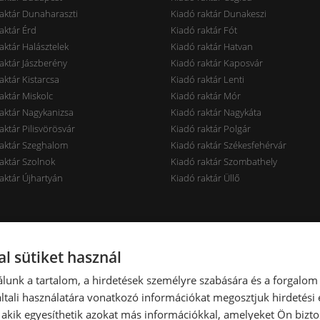
aktár Dunaharaszti
Kiadó raktár Dunakeszi
aktár Érd
Kiadó raktár Fót
aktár Halásztelek
Kiadó raktár Hatvan
aktár Jászberény
Kiadó raktár Kaposvár
aktár Kistarcsa
Kiadó raktár Lenti
aktár Miskolc
Kiadó raktár Mór
aktár Nagykanizsa
Kiadó raktár Nagykáta
aktár Pilisvörösvár
Kiadó raktár Polgár
raktár Szeghalom
Kiadó raktár Székesfehérvár
aktár Szolnok
Kiadó raktár Szombathely
aktár Újhartyán
Kiadó raktár Üllő
rak ár szerint
Raktárak terület szerint
l sütiket használ
aktár < 7 EUR
Kiadó raktár < 100 m2
lunk a tartalom, a hirdetések személyre szabására és a forgalom
aktár 7-10 EUR
Kiadó raktár 100-300 m2
tali használatára vonatkozó információkat megosztjuk hirdetési
aktár 10-14 EUR
Kiadó raktár 300-600 m2
, akik egyesíthetik azokat más információkkal, amelyeket Ön bizto