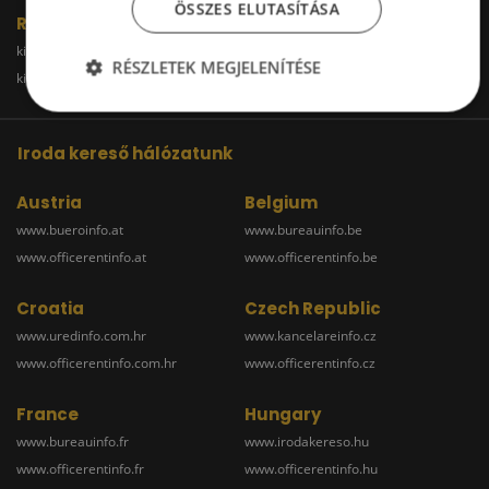
ÖSSZES ELUTASÍTÁSA
Raktár
kiadoraktarbudapest.hu
kiadoraktargyor.hu
RÉSZLETEK MEGJELENÍTÉSE
kiadoraktardebrecen.hu
raktarszekesfehervar.hu
Iroda kereső hálózatunk
Austria
Belgium
www.bueroinfo.at
www.bureauinfo.be
www.officerentinfo.at
www.officerentinfo.be
Croatia
Czech Republic
www.uredinfo.com.hr
www.kancelareinfo.cz
www.officerentinfo.com.hr
www.officerentinfo.cz
France
Hungary
www.bureauinfo.fr
www.irodakereso.hu
www.officerentinfo.fr
www.officerentinfo.hu