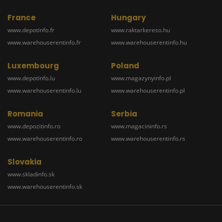
France
Hungary
www.depotinfo.fr
www.raktarkereso.hu
www.warehouserentinfo.fr
www.warehouserentinfo.hu
Luxembourg
Poland
www.depotinfo.lu
www.magazynyinfo.pl
www.warehouserentinfo.lu
www.warehouserentinfo.pl
Romania
Serbia
www.depozitinfo.ro
www.magacininfo.rs
www.warehouserentinfo.ro
www.warehouserentinfo.rs
Slovakia
www.skladinfo.sk
www.warehouserentinfo.sk