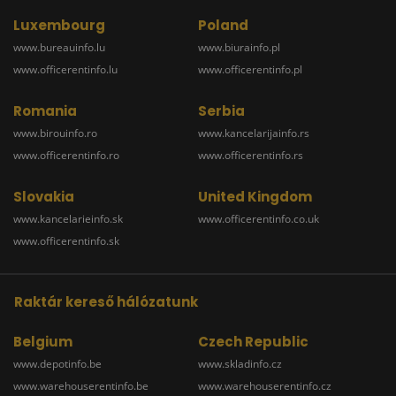
Luxembourg
Poland
www.bureauinfo.lu
www.biurainfo.pl
www.officerentinfo.lu
www.officerentinfo.pl
Romania
Serbia
www.birouinfo.ro
www.kancelarijainfo.rs
www.officerentinfo.ro
www.officerentinfo.rs
Slovakia
United Kingdom
www.kancelarieinfo.sk
www.officerentinfo.co.uk
www.officerentinfo.sk
Raktár kereső hálózatunk
Belgium
Czech Republic
www.depotinfo.be
www.skladinfo.cz
www.warehouserentinfo.be
www.warehouserentinfo.cz