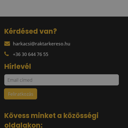
Kérdésed van?
harkacsi@raktarkereso.hu
+36 30 644 76 55
Hírlevél
Kövess minket a közösségi
oldalakon: