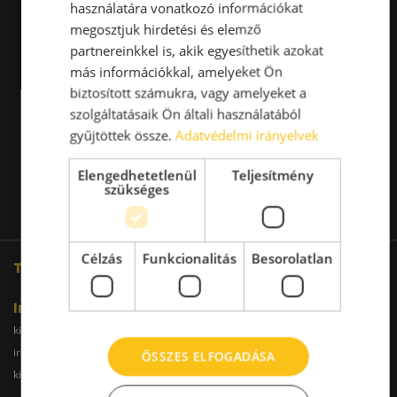
használatára vonatkozó információkat
megosztjuk hirdetési és elemző
partnereinkkel is, akik egyesíthetik azokat
más információkkal, amelyeket Ön
biztosított számukra, vagy amelyeket a
szolgáltatásaik Ön általi használatából
gyűjtöttek össze.
Adatvédelmi irányelvek
Elengedhetetlenül
Teljesítmény
szükséges
Célzás
Funkcionalitás
Besorolatlan
További oldalaink
Iroda
kiadoiroda.info
kiadoirodadebrecen.hu
irodakiadobudapest.hu
kiadoirodagyor.hu
ÖSSZES ELFOGADÁSA
kiadoirodabudaors.hu