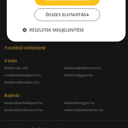
ÖSSZES ELUTASÍTÁSA
RÉSZLETEK MEGJELENÍTÉSE
További oldalaink
Iroda
kiadoiroda.info
kiadoirodadebrecen.hu
irodakiadobudapest.hu
kiadoirodagyor.hu
kiadoirodabudaors.hu
Raktár
kiadoraktarbudapest.hu
kiadoraktargyor.hu
kiadoraktardebrecen.hu
raktarszekesfehervar.hu