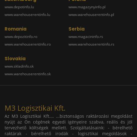
www.depotinfo.lu
www.magazynyinfo.pl
www.warehouserentinfo.lu
www.warehouserentinfo.pl
Romania
Serbia
www.depozitinfo.ro
www.magacininfo.rs
www.warehouserentinfo.ro
www.warehouserentinfo.rs
Slovakia
www.skladinfo.sk
www.warehouserentinfo.sk
M3 Logisztikai Kft.
Az M3 Logisztikai Kft.… ...biztonságos raktározási megoldást
nyújt az Ön cégének egyedi igényeire szabva, reális és jól
tervezhető költségek mellett. Szolgáltatásaink: - bérelhető
raktárak - bérelhető irodák - logisztikai megoldások -