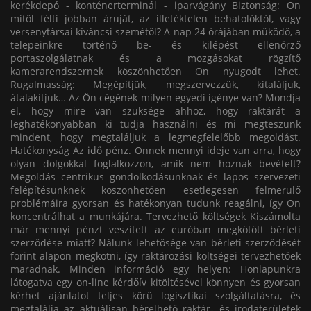
kerékdepó - konténerterminál - iparvágány Biztonság: Ön
mitől félti jobban áruját, az illetéktelen behatolóktól, vagy
versenytársai kíváncsi szemétől? A nap 24 órájában működő, a
telepeinkre történő be- és kilépést ellenőrző
portaszolgálatnak és a mozgásokat rögzítő
kamerarendszernek köszönhetően Ön nyugodt lehet.
Rugalmasság: Megépítjük, megszervezzük, kitaláljuk,
átalakítjuk… Az Ön cégének milyen egyedi igénye van? Mondja
el, hogy mire van szüksége ahhoz, hogy raktárát a
leghatékonyabban ki tudja használni és mi megteszünk
mindent, hogy megtaláljuk a legmegfelelőbb megoldást.
Hatékonyság Az idő pénz. Önnek mennyi ideje van arra, hogy
olyan dolgokkal foglalkozzon, amik nem hoznak bevételt?
Megoldás centrikus gondolkodásunknak és lapos szervezeti
felépítésünknek köszönhetően esetlegesen felmerülő
problémáira gyorsan és hatékonyan tudunk reagálni, így Ön
koncentrálhat a munkájára. Tervezhető költségek Kiszámolta
már mennyi pénzt veszített az euróban megkötött bérleti
szerződése miatt? Nálunk lehetősége van bérleti szerződését
forint alapon megkötni, így raktározási költségei tervezhetőek
maradnak. Minden információ egy helyen: Honlapunkra
látogatva egy on-line kérdőív kitöltésével könnyen és gyorsan
kérhet ajánlatot teljes körű logisztikai szolgáltatásra, és
megtalálja az aktuálisan bérelhető raktár- és irodaterületek