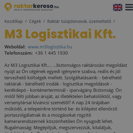
Navi
aktiv
Kezdőlap
Cégek
Raktár tulajdonosok, üzemeltető
M3 Logisztikai Kft.
Weboldal:
www.m3logisztika.hu
Telefonszám:
+36 1 445 1930
Az M3 Logisztikai Kft.… ...biztonságos raktározási megoldást
nyújt az Ön cégének egyedi igényeire szabva, reális és jól
tervezhető költségek mellett. Szolgáltatásaink: - bérelhető
raktárak - bérelhető irodák - logisztikai megoldások -
kerékdepó - konténerterminál - iparvágány Biztonság: Ön
mitől félti jobban áruját, az illetéktelen behatolóktól, vagy
versenytársai kíváncsi szemétől? A nap 24 órájában
működő, a telepeinkre történő be- és kilépést ellenőrző
portaszolgálatnak és a mozgásokat rögzítő
kamerarendszernek köszönhetően Ön nyugodt lehet.
Rugalmasság: Megépítjük, megszervezzük, kitaláljuk,