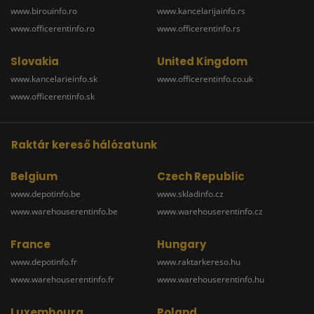
www.birouinfo.ro
www.kancelarijainfo.rs
www.officerentinfo.ro
www.officerentinfo.rs
Slovakia
United Kingdom
www.kancelarieinfo.sk
www.officerentinfo.co.uk
www.officerentinfo.sk
Raktár kereső hálózatunk
Belgium
Czech Republic
www.depotinfo.be
www.skladinfo.cz
www.warehouserentinfo.be
www.warehouserentinfo.cz
France
Hungary
www.depotinfo.fr
www.raktarkereso.hu
www.warehouserentinfo.fr
www.warehouserentinfo.hu
Luxembourg
Poland