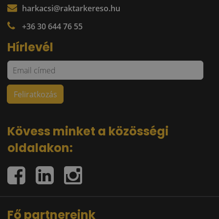
harkacsi@raktarkereso.hu
+36 30 644 76 55
Hírlevél
Kövess minket a közösségi
oldalakon:
Fő partnereink