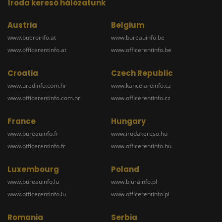
Iroda kereső hálózatunk
Austria
Belgium
www.bueroinfo.at
www.bureauinfo.be
www.officerentinfo.at
www.officerentinfo.be
Croatia
Czech Republic
www.uredinfo.com.hr
www.kancelareinfo.cz
www.officerentinfo.com.hr
www.officerentinfo.cz
France
Hungary
www.bureauinfo.fr
www.irodakereso.hu
www.officerentinfo.fr
www.officerentinfo.hu
Luxembourg
Poland
www.bureauinfo.lu
www.biurainfo.pl
www.officerentinfo.lu
www.officerentinfo.pl
Romania
Serbia