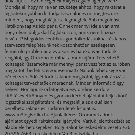
átalakítjuk… Az Ön cégének milyen egyedi igénye van?
Mondja el, hogy mire van szüksége ahhoz, hogy raktárát a
leghatékonyabban ki tudja használni és mi megteszünk
mindent, hogy megtaláljuk a legmegfelelőbb megoldást.
Hatékonyság Az idő pénz. Önnek mennyi ideje van arra,
hogy olyan dolgokkal foglalkozzon, amik nem hoznak
bevételt? Megoldás centrikus gondolkodásunknak és lapos
szervezeti felépítésünknek köszönhetően esetlegesen
felmerülő problémáira gyorsan és hatékonyan tudunk
reagálni, így Ön koncentrálhat a munkájára. Tervezhető
költségek Kiszámolta már mennyi pénzt veszített az euróban
megkötött bérleti szerződése miatt? Nálunk lehetősége van
bérleti szerződését forint alapon megkötni, így raktározási
költségei tervezhetőek maradnak. Minden információ egy
helyen: Honlapunkra látogatva egy on-line kérdőív
kitöltésével könnyen és gyorsan kérhet ajánlatot teljes körű
logisztikai szolgáltatásra, és megtalálja az aktuálisan
bérelhető raktár- és irodaterületek listáját is.
www.m3logisztika.hu Ajánlatkérés: Örömmel adunk
ajánlatot egyedi raktározási igényére. Várjuk jelentkezését az
alábbi elérhetőségeken: Bögi Bálint kereskedelmi vezető +36
20 596 7663
kereskedelem@m3logisztika.hu