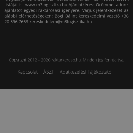
listáját is. www.m3logisztika.hu Ajánlatkérés: Örömmel adunk
ajánlatot egyedi raktározási igényére. Várjuk jelentkezését az
alábbi elérhetőségeken: Bögi Bálint kereskedelmi vezető +36
20 596 7663
kereskedelem@m3logisztika.hu
Copyright 2012 - 2026 raktarkereso.hu. Minden jog fenntartva.
Kapcsolat
ÁSZF
Adatkezelési Tájékoztató