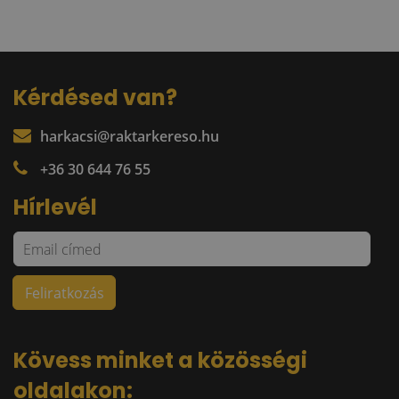
Kérdésed van?
harkacsi@raktarkereso.hu
+36 30 644 76 55
Hírlevél
Kövess minket a közösségi
oldalakon: