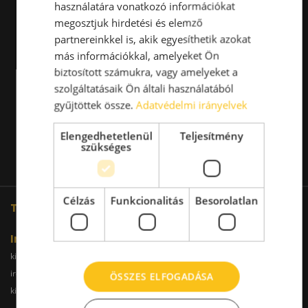
használatára vonatkozó információkat
megosztjuk hirdetési és elemző
partnereinkkel is, akik egyesíthetik azokat
más információkkal, amelyeket Ön
biztosított számukra, vagy amelyeket a
szolgáltatásaik Ön általi használatából
gyűjtöttek össze.
Adatvédelmi irányelvek
Elengedhetetlenül
Teljesítmény
szükséges
Célzás
Funkcionalitás
Besorolatlan
További oldalaink
Iroda
kiadoiroda.info
kiadoirodadebrecen.hu
irodakiadobudapest.hu
kiadoirodagyor.hu
ÖSSZES ELFOGADÁSA
kiadoirodabudaors.hu