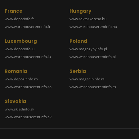
France
Hungary
www.depotinfo.fr
www.raktarkereso.hu
www.warehouserentinfo.fr
www.warehouserentinfo.hu
Luxembourg
Poland
www.depotinfo.lu
www.magazynyinfo.pl
www.warehouserentinfo.lu
www.warehouserentinfo.pl
Romania
Serbia
www.depozitinfo.ro
www.magacininfo.rs
www.warehouserentinfo.ro
www.warehouserentinfo.rs
Slovakia
www.skladinfo.sk
www.warehouserentinfo.sk