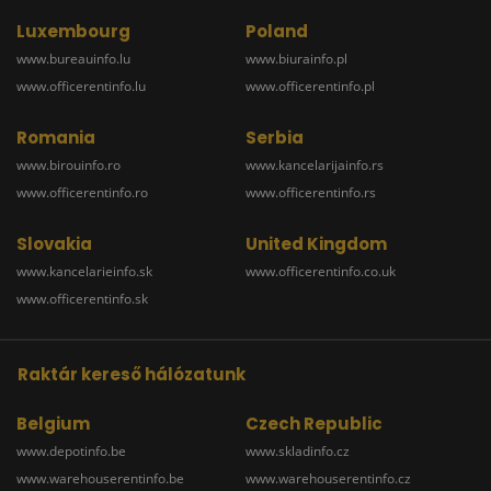
Luxembourg
Poland
www.bureauinfo.lu
www.biurainfo.pl
www.officerentinfo.lu
www.officerentinfo.pl
Romania
Serbia
www.birouinfo.ro
www.kancelarijainfo.rs
www.officerentinfo.ro
www.officerentinfo.rs
Slovakia
United Kingdom
www.kancelarieinfo.sk
www.officerentinfo.co.uk
www.officerentinfo.sk
Raktár kereső hálózatunk
Belgium
Czech Republic
www.depotinfo.be
www.skladinfo.cz
www.warehouserentinfo.be
www.warehouserentinfo.cz