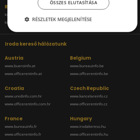
ÖSSZES ELUTASÍTÁSA
Raktár
kiadoraktarbudapest.hu
kiadoraktargyor.hu
RÉSZLETEK MEGJELENÍTÉSE
kiadoraktardebrecen.hu
raktarszekesfehervar.hu
Iroda kereső hálózatunk
Austria
Belgium
www.bueroinfo.at
www.bureauinfo.be
www.officerentinfo.at
www.officerentinfo.be
Croatia
Czech Republic
www.uredinfo.com.hr
www.kancelareinfo.cz
www.officerentinfo.com.hr
www.officerentinfo.cz
France
Hungary
www.bureauinfo.fr
www.irodakereso.hu
www.officerentinfo.fr
www.officerentinfo.hu