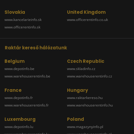
Slovakia
United Kingdom
www.kancelarieinfo.sk
www.officerentinfo.co.uk
www.officerentinfo.sk
Raktár kereső hálózatunk
Belgium
Czech Republic
www.depotinfo.be
www.skladinfo.cz
www.warehouserentinfo.be
www.warehouserentinfo.cz
France
Hungary
www.depotinfo.fr
www.raktarkereso.hu
www.warehouserentinfo.fr
www.warehouserentinfo.hu
Luxembourg
Poland
www.depotinfo.lu
www.magazynyinfo.pl