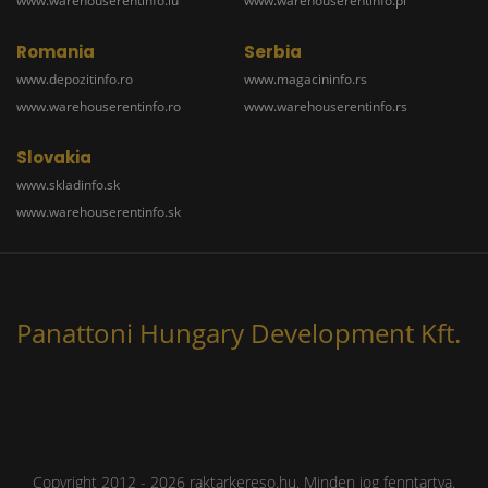
www.warehouserentinfo.lu
www.warehouserentinfo.pl
Romania
Serbia
www.depozitinfo.ro
www.magacininfo.rs
www.warehouserentinfo.ro
www.warehouserentinfo.rs
Slovakia
www.skladinfo.sk
www.warehouserentinfo.sk
Panattoni Hungary Development Kft.
Copyright 2012 - 2026 raktarkereso.hu. Minden jog fenntartva.