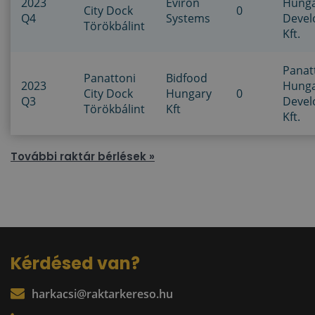
2023
Eviron
Hung
City Dock
0
Q4
Systems
Deve
Törökbálint
Kft.
Panat
Panattoni
Bidfood
2023
Hung
City Dock
Hungary
0
Q3
Deve
Törökbálint
Kft
Kft.
További raktár bérlések »
Kérdésed van?
harkacsi@raktarkereso.hu