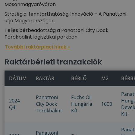
Mosonmagyaróváron
Stratégia, fenntarthatóság, innováció – A Panattoni
útja Magyarországon
Teljes bérbeadottság a Panattoni City Dock
Törökbálint logisztikai parkban
További raktárpiaci hírek »
Raktárbérleti tranzakciók
DÁTUM
RAKTÁR
BÉRLŐ
M2
BÉRB
Panat
Panattoni
Fuchs Oil
2024
Hung
City Dock
Hungária
1600
Q4
Deve
Törökbálint
Kft.
Kft.
Panat
Panattoni