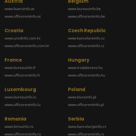
Austria
Belgium
www.bueroinfo.at
www.bureauinfo.be
www.officerentinfo.at
www.officerentinfo.be
Croatia
Czech Republic
www.uredinfo.com.hr
www.kancelareinfo.cz
www.officerentinfo.com.hr
www.officerentinfo.cz
France
Hungary
www.bureauinfo.fr
www.irodakereso.hu
www.officerentinfo.fr
www.officerentinfo.hu
Luxembourg
Poland
www.bureauinfo.lu
www.biurainfo.pl
www.officerentinfo.lu
www.officerentinfo.pl
Romania
Serbia
www.birouinfo.ro
www.kancelarijainfo.rs
www.officerentinfo.ro
www.officerentinfo.rs