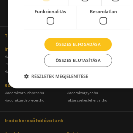
Funkcionalitás
Besorolatlan
További oldalaink
ÖSSZES ELFOGADÁSA
Iroda
kiadoiroda.info
kiadoirodadebrecen.hu
ÖSSZES ELUTASÍTÁSA
irodakiadobudapest.hu
kiadoirodagyor.hu
kiadoirodabudaors.hu
RÉSZLETEK MEGJELENÍTÉSE
Raktár
kiadoraktarbudapest.hu
kiadoraktargyor.hu
kiadoraktardebrecen.hu
raktarszekesfehervar.hu
Iroda kereső hálózatunk