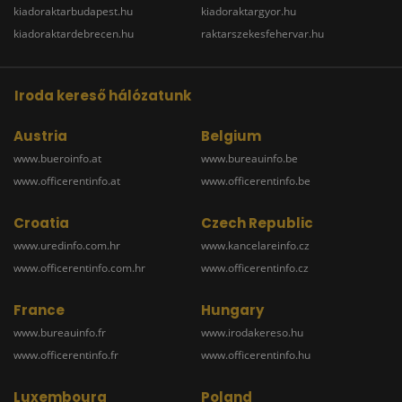
kiadoraktarbudapest.hu
kiadoraktargyor.hu
kiadoraktardebrecen.hu
raktarszekesfehervar.hu
Iroda kereső hálózatunk
Austria
Belgium
www.bueroinfo.at
www.bureauinfo.be
www.officerentinfo.at
www.officerentinfo.be
Croatia
Czech Republic
www.uredinfo.com.hr
www.kancelareinfo.cz
www.officerentinfo.com.hr
www.officerentinfo.cz
France
Hungary
www.bureauinfo.fr
www.irodakereso.hu
www.officerentinfo.fr
www.officerentinfo.hu
Luxembourg
Poland