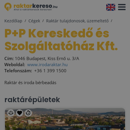
Navigá
aktivál
Kezdőlap
Cégek
Raktár tulajdonosok, üzemeltető
P+P Kereskedő és
Szolgáltatóház Kft.
Cím:
1046 Budapest, Kiss Ernő u. 3/A
Weboldal:
www.irodaraktar.hu
Telefonszám:
+36 1 399 1500
Raktár és iroda bérbeadás
raktárépületek