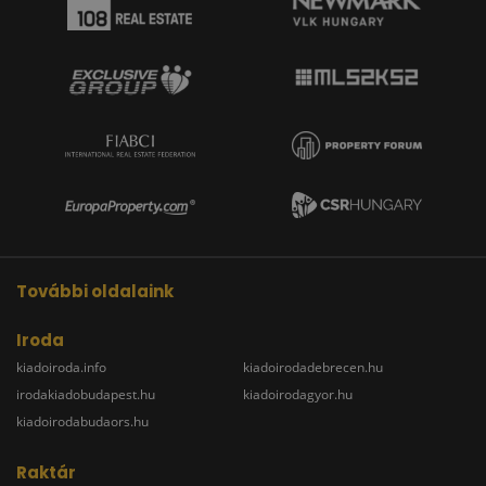
További oldalaink
Iroda
kiadoiroda.info
kiadoirodadebrecen.hu
irodakiadobudapest.hu
kiadoirodagyor.hu
kiadoirodabudaors.hu
Raktár