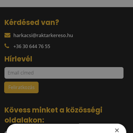
Kérdésed van?
harkacsi@raktarkereso.hu
+36 30 644 76 55
Hírlevél
Kövess minket a közösségi
oldalakon:
×