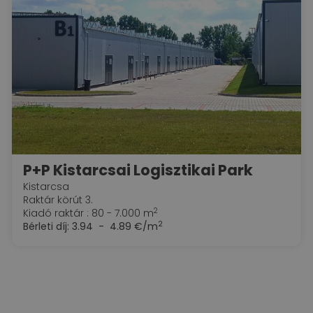
P+P Kistarcsai Logisztikai Park
Kistarcsa
Raktár körút 3.
2
Kiadó raktár : 80 - 7.000 m
2
Bérleti díj:
3.94 - 4.89 €/m