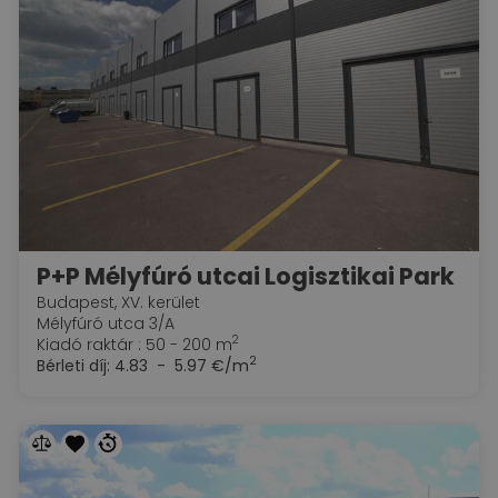
P+P Mélyfúró utcai Logisztikai Park
Budapest, XV. kerület
Mélyfúró utca 3/A
2
Kiadó raktár : 50 - 200 m
2
Bérleti díj:
4.83 - 5.97 €/m