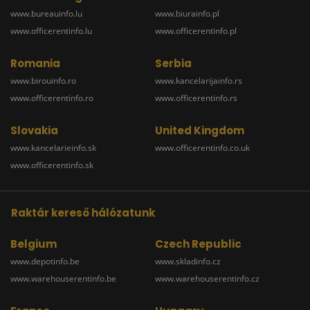
www.bureauinfo.lu
www.biurainfo.pl
www.officerentinfo.lu
www.officerentinfo.pl
Romania
Serbia
www.birouinfo.ro
www.kancelarijainfo.rs
www.officerentinfo.ro
www.officerentinfo.rs
Slovakia
United Kingdom
www.kancelarieinfo.sk
www.officerentinfo.co.uk
www.officerentinfo.sk
Raktár kereső hálózatunk
Belgium
Czech Republic
www.depotinfo.be
www.skladinfo.cz
www.warehouserentinfo.be
www.warehouserentinfo.cz