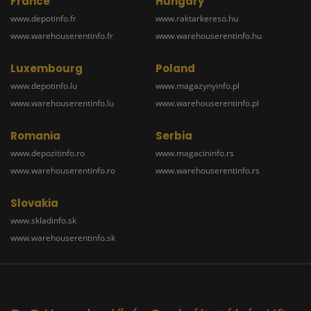
France
Hungary
www.depotinfo.fr
www.raktarkereso.hu
www.warehouserentinfo.fr
www.warehouserentinfo.hu
Luxembourg
Poland
www.depotinfo.lu
www.magazynyinfo.pl
www.warehouserentinfo.lu
www.warehouserentinfo.pl
Romania
Serbia
www.depozitinfo.ro
www.magacininfo.rs
www.warehouserentinfo.ro
www.warehouserentinfo.rs
Slovakia
www.skladinfo.sk
www.warehouserentinfo.sk