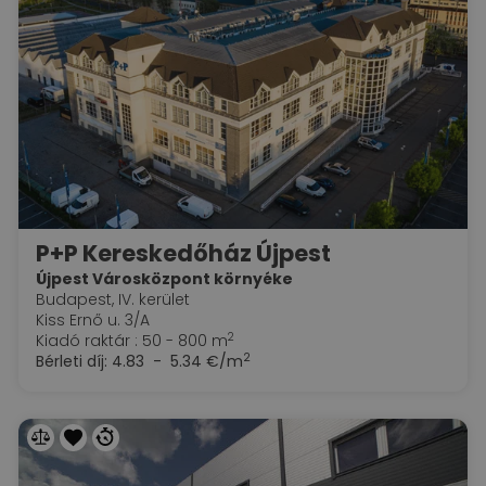
P+P Kereskedőház Újpest
Újpest Városközpont környéke
Budapest, IV. kerület
Kiss Ernő u. 3/A
2
Kiadó raktár : 50 - 800 m
2
Bérleti díj:
4.83 - 5.34 €/m