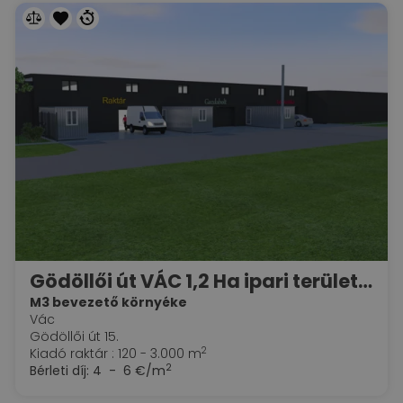
Gödöllői út VÁC 1,2 Ha ipari területen kb 3000 m2 raktár és iroda kiadó / eladó
M3 bevezető környéke
Vác
Gödöllői út 15.
2
Kiadó raktár : 120 - 3.000 m
2
Bérleti díj:
4 - 6 €/m