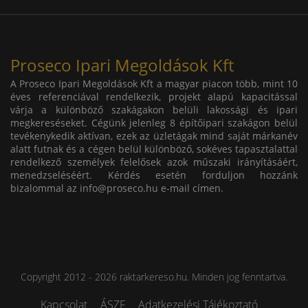
Proseco Ipari Megoldások Kft
A Proseco Ipari Megoldások Kft a magyar piacon több, mint 10
éves referenciával rendelkezik, projekt alapú kapacitással
várja a különböző szakágakon belüli lakossági és ipari
megkereséseket. Cégünk jelenleg 8 építőipari szakágon belül
tevékenykedik aktívan, ezek az üzletágak mind saját márkanév
alatt futnak és a cégen belül különböző, sokéves tapasztalattal
rendelkező személyek felelősek azok műszaki irányításáért,
menedzseléséért. Kérdés esetén forduljon hozzánk
bizalommal az
info@proseco.hu
e-mail címen.
Copyright 2012 - 2026 raktarkereso.hu. Minden jog fenntartva.
Kapcsolat
ÁSZF
Adatkezelési Tájékoztató