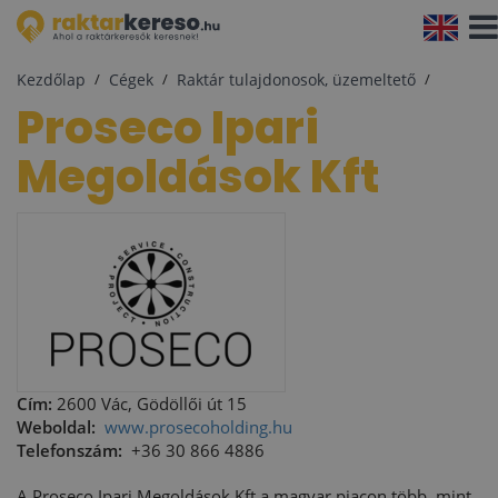
Navi
aktiv
Kezdőlap
Cégek
Raktár tulajdonosok, üzemeltető
Proseco Ipari
Megoldások Kft
Cím:
2600 Vác, Gödöllői út 15
Weboldal:
www.prosecoholding.hu
Telefonszám:
+36 30 866 4886
A Proseco Ipari Megoldások Kft a magyar piacon több, mint