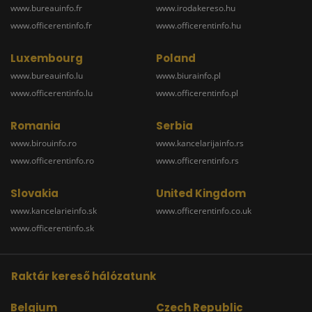
www.bureauinfo.fr
www.irodakereso.hu
www.officerentinfo.fr
www.officerentinfo.hu
Luxembourg
Poland
www.bureauinfo.lu
www.biurainfo.pl
www.officerentinfo.lu
www.officerentinfo.pl
Romania
Serbia
www.birouinfo.ro
www.kancelarijainfo.rs
www.officerentinfo.ro
www.officerentinfo.rs
Slovakia
United Kingdom
www.kancelarieinfo.sk
www.officerentinfo.co.uk
www.officerentinfo.sk
Raktár kereső hálózatunk
Belgium
Czech Republic