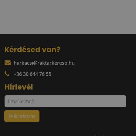
Kérdésed van?
harkacsi@raktarkereso.hu
+36 30 644 76 55
Hírlevél