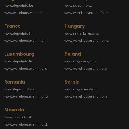
www.depotinfo.be
www.skladinfo.cz
www.warehouserentinfo.be
www.warehouserentinfo.cz
France
Hungary
www.depotinfo.fr
www.raktarkereso.hu
www.warehouserentinfo.fr
www.warehouserentinfo.hu
Luxembourg
Poland
www.depotinfo.lu
www.magazynyinfo.pl
www.warehouserentinfo.lu
www.warehouserentinfo.pl
Romania
Serbia
www.depozitinfo.ro
www.magacininfo.rs
www.warehouserentinfo.ro
www.warehouserentinfo.rs
Slovakia
www.skladinfo.sk
www.warehouserentinfo.sk