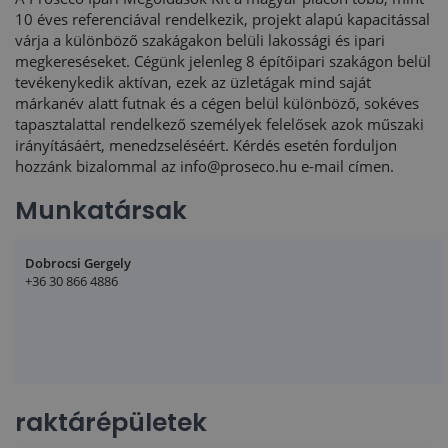
10 éves referenciával rendelkezik, projekt alapú kapacitással
várja a különböző szakágakon belüli lakossági és ipari
megkereséseket. Cégünk jelenleg 8 építőipari szakágon belül
tevékenykedik aktívan, ezek az üzletágak mind saját
márkanév alatt futnak és a cégen belül különböző, sokéves
tapasztalattal rendelkező személyek felelősek azok műszaki
irányításáért, menedzseléséért. Kérdés esetén forduljon
hozzánk bizalommal az
info@proseco.hu
e-mail címen.
Munkatársak
Dobrocsi Gergely
+36 30 866 4886
raktárépületek