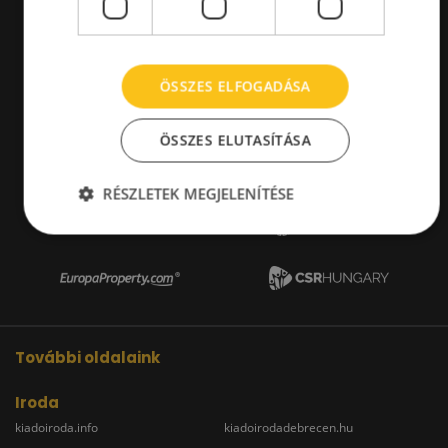
ÖSSZES ELFOGADÁSA
ÖSSZES ELUTASÍTÁSA
RÉSZLETEK MEGJELENÍTÉSE
További oldalaink
Iroda
kiadoiroda.info
kiadoirodadebrecen.hu