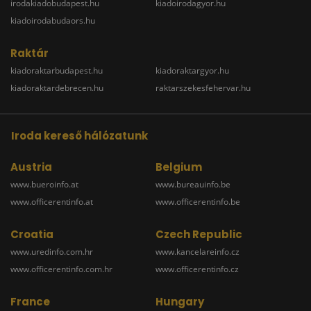
irodakiadobudapest.hu
kiadoirodagyor.hu
kiadoirodabudaors.hu
Raktár
kiadoraktarbudapest.hu
kiadoraktargyor.hu
kiadoraktardebrecen.hu
raktarszekesfehervar.hu
Iroda kereső hálózatunk
Austria
Belgium
www.bueroinfo.at
www.bureauinfo.be
www.officerentinfo.at
www.officerentinfo.be
Croatia
Czech Republic
www.uredinfo.com.hr
www.kancelareinfo.cz
www.officerentinfo.com.hr
www.officerentinfo.cz
France
Hungary