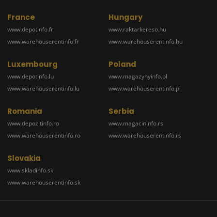
France
Hungary
www.depotinfo.fr
www.raktarkereso.hu
www.warehouserentinfo.fr
www.warehouserentinfo.hu
Luxembourg
Poland
www.depotinfo.lu
www.magazynyinfo.pl
www.warehouserentinfo.lu
www.warehouserentinfo.pl
Romania
Serbia
www.depozitinfo.ro
www.magacininfo.rs
www.warehouserentinfo.ro
www.warehouserentinfo.rs
Slovakia
www.skladinfo.sk
www.warehouserentinfo.sk