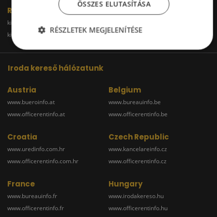
ÖSSZES ELUTASÍTÁSA
Raktár
kiadoraktarbudapest.hu
kiadoraktargyor.hu
RÉSZLETEK MEGJELENÍTÉSE
kiadoraktardebrecen.hu
raktarszekesfehervar.hu
Iroda kereső hálózatunk
Austria
Belgium
www.bueroinfo.at
www.bureauinfo.be
www.officerentinfo.at
www.officerentinfo.be
Croatia
Czech Republic
www.uredinfo.com.hr
www.kancelareinfo.cz
www.officerentinfo.com.hr
www.officerentinfo.cz
France
Hungary
www.bureauinfo.fr
www.irodakereso.hu
www.officerentinfo.fr
www.officerentinfo.hu