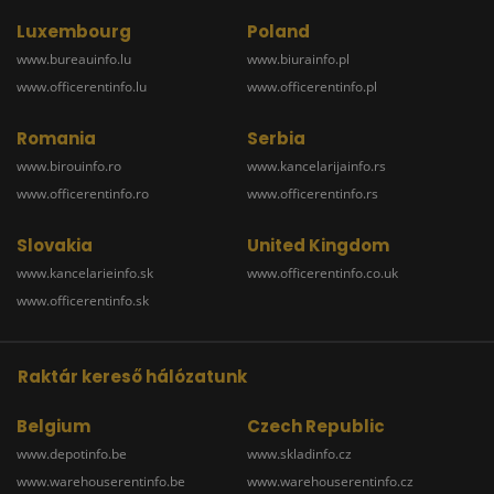
Luxembourg
Poland
www.bureauinfo.lu
www.biurainfo.pl
www.officerentinfo.lu
www.officerentinfo.pl
Romania
Serbia
www.birouinfo.ro
www.kancelarijainfo.rs
www.officerentinfo.ro
www.officerentinfo.rs
Slovakia
United Kingdom
www.kancelarieinfo.sk
www.officerentinfo.co.uk
www.officerentinfo.sk
Raktár kereső hálózatunk
Belgium
Czech Republic
www.depotinfo.be
www.skladinfo.cz
www.warehouserentinfo.be
www.warehouserentinfo.cz