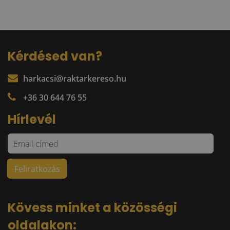
Kérdésed van?
harkacsi@raktarkereso.hu
+36 30 644 76 55
Hírlevél
Kövess minket a közösségi
oldalakon: