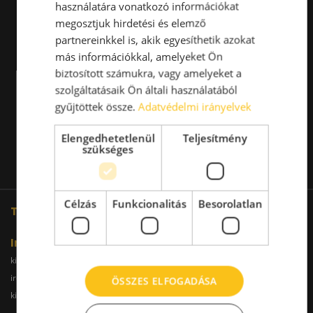
használatára vonatkozó információkat
megosztjuk hirdetési és elemző
partnereinkkel is, akik egyesíthetik azokat
más információkkal, amelyeket Ön
biztosított számukra, vagy amelyeket a
szolgáltatásaik Ön általi használatából
gyűjtöttek össze.
Adatvédelmi irányelvek
Elengedhetetlenül
Teljesítmény
szükséges
Célzás
Funkcionalitás
Besorolatlan
További oldalaink
Iroda
kiadoiroda.info
kiadoirodadebrecen.hu
irodakiadobudapest.hu
kiadoirodagyor.hu
ÖSSZES ELFOGADÁSA
kiadoirodabudaors.hu