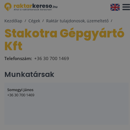
Navi
aktiv
Kezdőlap
Cégek
Raktár tulajdonosok, üzemeltető
Stakotra Gépgyártó
Kft
Telefonszám:
+36 30 700 1469
Munkatársak
Somogyi János
+36 30 700 1469