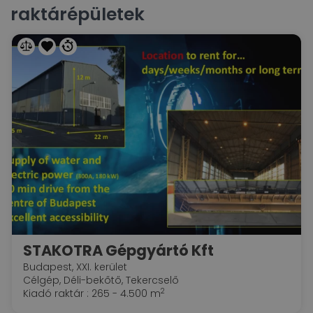
raktárépületek
STAKOTRA Gépgyártó Kft
Budapest, XXI. kerület
Célgép, Déli-bekőtő, Tekercselő
2
Kiadó raktár : 265 - 4.500 m