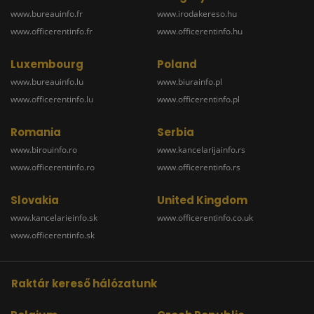
www.bureauinfo.fr
www.irodakereso.hu
www.officerentinfo.fr
www.officerentinfo.hu
Luxembourg
Poland
www.bureauinfo.lu
www.biurainfo.pl
www.officerentinfo.lu
www.officerentinfo.pl
Romania
Serbia
www.birouinfo.ro
www.kancelarijainfo.rs
www.officerentinfo.ro
www.officerentinfo.rs
Slovakia
United Kingdom
www.kancelarieinfo.sk
www.officerentinfo.co.uk
www.officerentinfo.sk
Raktár kereső hálózatunk