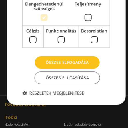
Elengedhetetlenül
Teljesítmény
szükséges
Célzás
Funkcionalitás
Besorolatlan
ÖSSZES ELFOGADÁSA
ÖSSZES ELUTASÍTÁSA
RÉSZLETEK MEGJELENÍTÉSE
További oldalaink
Iroda
kiadoiroda.info
kiadoirodadebrecen.hu