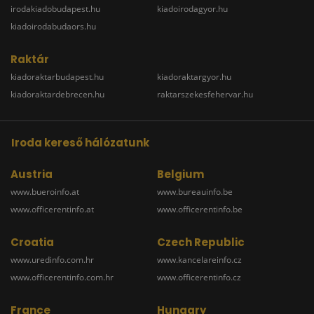
irodakiadobudapest.hu
kiadoirodagyor.hu
kiadoirodabudaors.hu
Raktár
kiadoraktarbudapest.hu
kiadoraktargyor.hu
kiadoraktardebrecen.hu
raktarszekesfehervar.hu
Iroda kereső hálózatunk
Austria
Belgium
www.bueroinfo.at
www.bureauinfo.be
www.officerentinfo.at
www.officerentinfo.be
Croatia
Czech Republic
www.uredinfo.com.hr
www.kancelareinfo.cz
www.officerentinfo.com.hr
www.officerentinfo.cz
France
Hungary