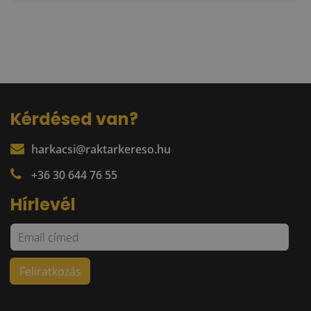
Kérdésed van?
harkacsi@raktarkereso.hu
+36 30 644 76 55
Hírlevél