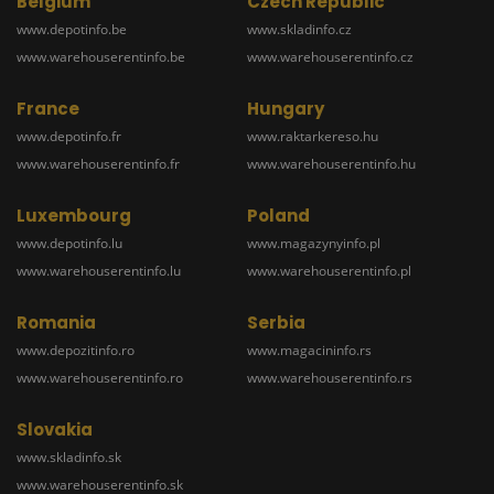
Belgium
Czech Republic
www.depotinfo.be
www.skladinfo.cz
www.warehouserentinfo.be
www.warehouserentinfo.cz
France
Hungary
www.depotinfo.fr
www.raktarkereso.hu
www.warehouserentinfo.fr
www.warehouserentinfo.hu
Luxembourg
Poland
www.depotinfo.lu
www.magazynyinfo.pl
www.warehouserentinfo.lu
www.warehouserentinfo.pl
Romania
Serbia
www.depozitinfo.ro
www.magacininfo.rs
www.warehouserentinfo.ro
www.warehouserentinfo.rs
Slovakia
www.skladinfo.sk
www.warehouserentinfo.sk