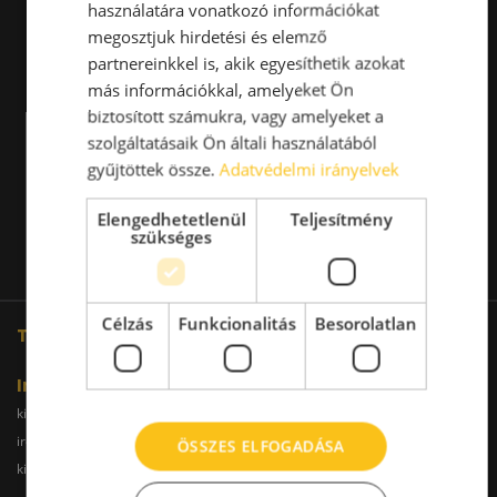
használatára vonatkozó információkat
megosztjuk hirdetési és elemző
partnereinkkel is, akik egyesíthetik azokat
más információkkal, amelyeket Ön
biztosított számukra, vagy amelyeket a
szolgáltatásaik Ön általi használatából
gyűjtöttek össze.
Adatvédelmi irányelvek
Elengedhetetlenül
Teljesítmény
szükséges
Célzás
Funkcionalitás
Besorolatlan
További oldalaink
Iroda
kiadoiroda.info
kiadoirodadebrecen.hu
irodakiadobudapest.hu
kiadoirodagyor.hu
ÖSSZES ELFOGADÁSA
kiadoirodabudaors.hu