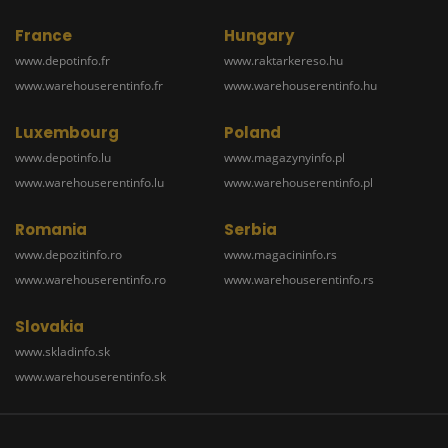
France
Hungary
www.depotinfo.fr
www.raktarkereso.hu
www.warehouserentinfo.fr
www.warehouserentinfo.hu
Luxembourg
Poland
www.depotinfo.lu
www.magazynyinfo.pl
www.warehouserentinfo.lu
www.warehouserentinfo.pl
Romania
Serbia
www.depozitinfo.ro
www.magacininfo.rs
www.warehouserentinfo.ro
www.warehouserentinfo.rs
Slovakia
www.skladinfo.sk
www.warehouserentinfo.sk