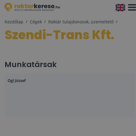
Navi
aktiv
Kezdőlap
Cégek
Raktár tulajdonosok, üzemeltető
Szendi-Trans Kft.
Munkatársak
Ogl József