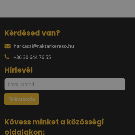
Kérdésed van?
harkacsi@raktarkereso.hu
+36 30 644 76 55
Hírlevél
Kövess minket a közösségi
oldalakon: