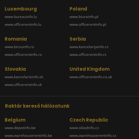
Luxembourg
Poland
www.bureauinfo.lu
www.biurainfo.pl
www.officerentinfo.lu
www.officerentinfo.pl
Romania
Serbia
www.birouinfo.ro
www.kancelarijainfo.rs
www.officerentinfo.ro
www.officerentinfo.rs
Slovakia
United Kingdom
www.kancelarieinfo.sk
www.officerentinfo.co.uk
www.officerentinfo.sk
Raktár kereső hálózatunk
Belgium
Czech Republic
www.depotinfo.be
www.skladinfo.cz
www.warehouserentinfo.be
www.warehouserentinfo.cz