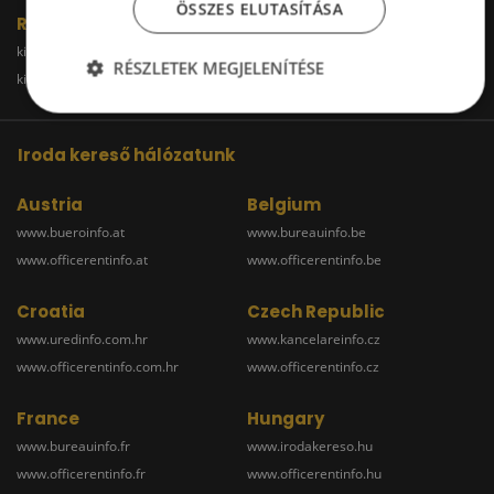
ÖSSZES ELUTASÍTÁSA
Raktár
kiadoraktarbudapest.hu
kiadoraktargyor.hu
RÉSZLETEK MEGJELENÍTÉSE
kiadoraktardebrecen.hu
raktarszekesfehervar.hu
Iroda kereső hálózatunk
Austria
Belgium
www.bueroinfo.at
www.bureauinfo.be
www.officerentinfo.at
www.officerentinfo.be
Croatia
Czech Republic
www.uredinfo.com.hr
www.kancelareinfo.cz
www.officerentinfo.com.hr
www.officerentinfo.cz
France
Hungary
www.bureauinfo.fr
www.irodakereso.hu
www.officerentinfo.fr
www.officerentinfo.hu