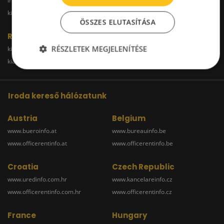
irodakiadobudapest.hu
kiadoirodagyor.hu
kiadoirodabudaors.hu
ÖSSZES ELUTASÍTÁSA
Raktár
RÉSZLETEK MEGJELENÍTÉSE
kiadoraktarbudapest.hu
kiadoraktargyor.hu
kiadoraktardebrecen.hu
raktarszekesfehervar.hu
Iroda kereső hálózatunk
Austria
Belgium
www.bueroinfo.at
www.bureauinfo.be
www.officerentinfo.at
www.officerentinfo.be
Croatia
Czech Republic
www.uredinfo.com.hr
www.kancelareinfo.cz
www.officerentinfo.com.hr
www.officerentinfo.cz
France
Hungary