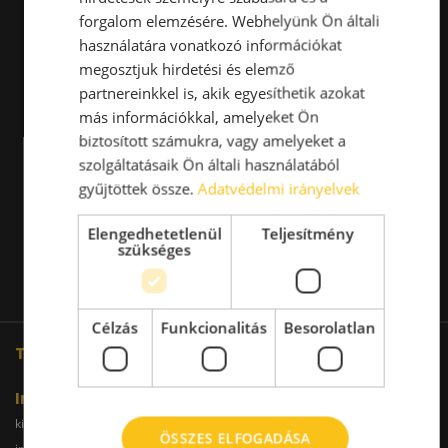
forgalom elemzésére. Webhelyünk Ön általi
használatára vonatkozó információkat
megosztjuk hirdetési és elemző
partnereinkkel is, akik egyesíthetik azokat
más információkkal, amelyeket Ön
biztosított számukra, vagy amelyeket a
szolgáltatásaik Ön általi használatából
gyűjtöttek össze.
Adatvédelmi irányelvek
Elengedhetetlenül
Teljesítmény
szükséges
Célzás
Funkcionalitás
Besorolatlan
További oldalaink
Iroda
kiadoiroda.info
kiadoirodadebrecen.hu
ÖSSZES ELFOGADÁSA