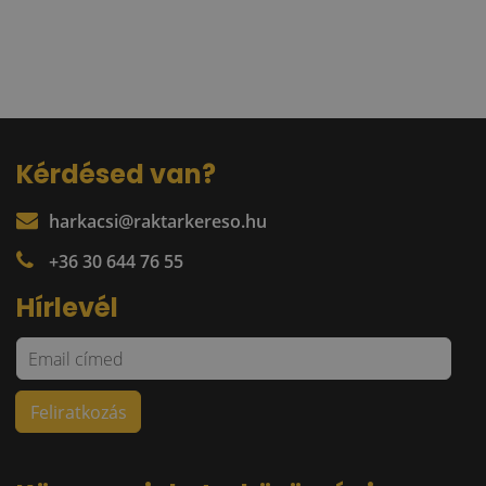
Kérdésed van?
harkacsi@raktarkereso.hu
+36 30 644 76 55
Hírlevél