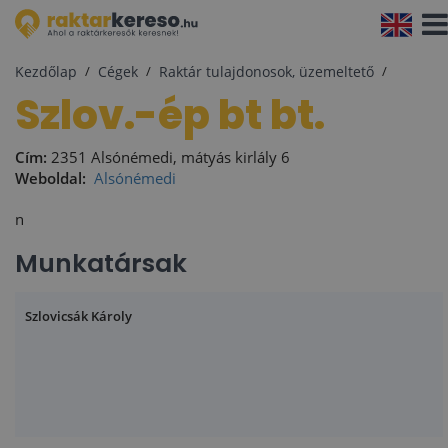
Navi
aktiv
Kezdőlap
Cégek
Raktár tulajdonosok, üzemeltető
szlov.-ép bt bt.
Cím:
2351 Alsónémedi, mátyás kirlály 6
Weboldal:
Alsónémedi
n
Munkatársak
Szlovicsák Károly