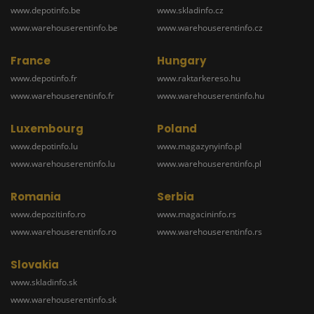
www.depotinfo.be
www.skladinfo.cz
www.warehouserentinfo.be
www.warehouserentinfo.cz
France
Hungary
www.depotinfo.fr
www.raktarkereso.hu
www.warehouserentinfo.fr
www.warehouserentinfo.hu
Luxembourg
Poland
www.depotinfo.lu
www.magazynyinfo.pl
www.warehouserentinfo.lu
www.warehouserentinfo.pl
Romania
Serbia
www.depozitinfo.ro
www.magacininfo.rs
www.warehouserentinfo.ro
www.warehouserentinfo.rs
Slovakia
www.skladinfo.sk
www.warehouserentinfo.sk