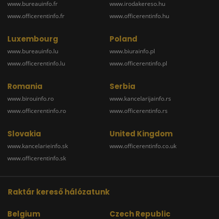
www.bureauinfo.fr
www.irodakereso.hu
www.officerentinfo.fr
www.officerentinfo.hu
Luxembourg
Poland
www.bureauinfo.lu
www.biurainfo.pl
www.officerentinfo.lu
www.officerentinfo.pl
Romania
Serbia
www.birouinfo.ro
www.kancelarijainfo.rs
www.officerentinfo.ro
www.officerentinfo.rs
Slovakia
United Kingdom
www.kancelarieinfo.sk
www.officerentinfo.co.uk
www.officerentinfo.sk
Raktár kereső hálózatunk
Belgium
Czech Republic