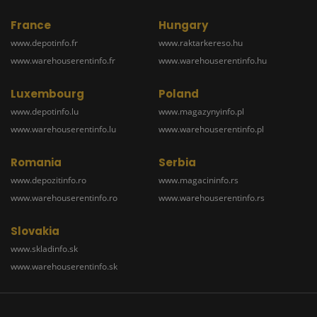
France
Hungary
www.depotinfo.fr
www.raktarkereso.hu
www.warehouserentinfo.fr
www.warehouserentinfo.hu
Luxembourg
Poland
www.depotinfo.lu
www.magazynyinfo.pl
www.warehouserentinfo.lu
www.warehouserentinfo.pl
Romania
Serbia
www.depozitinfo.ro
www.magacininfo.rs
www.warehouserentinfo.ro
www.warehouserentinfo.rs
Slovakia
www.skladinfo.sk
www.warehouserentinfo.sk