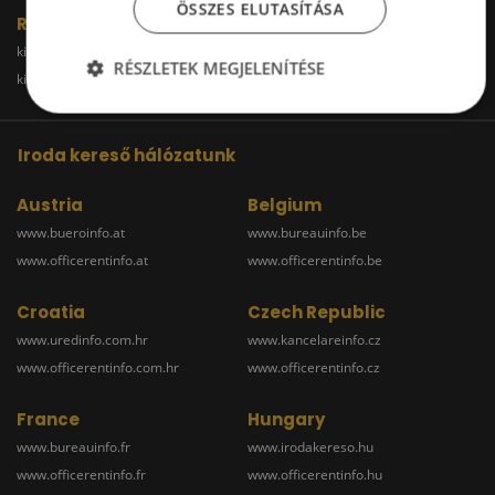
ÖSSZES ELUTASÍTÁSA
Raktár
kiadoraktarbudapest.hu
kiadoraktargyor.hu
RÉSZLETEK MEGJELENÍTÉSE
kiadoraktardebrecen.hu
raktarszekesfehervar.hu
Iroda kereső hálózatunk
Austria
Belgium
www.bueroinfo.at
www.bureauinfo.be
www.officerentinfo.at
www.officerentinfo.be
Croatia
Czech Republic
www.uredinfo.com.hr
www.kancelareinfo.cz
www.officerentinfo.com.hr
www.officerentinfo.cz
France
Hungary
www.bureauinfo.fr
www.irodakereso.hu
www.officerentinfo.fr
www.officerentinfo.hu