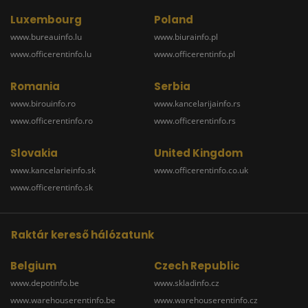
Luxembourg
Poland
www.bureauinfo.lu
www.biurainfo.pl
www.officerentinfo.lu
www.officerentinfo.pl
Romania
Serbia
www.birouinfo.ro
www.kancelarijainfo.rs
www.officerentinfo.ro
www.officerentinfo.rs
Slovakia
United Kingdom
www.kancelarieinfo.sk
www.officerentinfo.co.uk
www.officerentinfo.sk
Raktár kereső hálózatunk
Belgium
Czech Republic
www.depotinfo.be
www.skladinfo.cz
www.warehouserentinfo.be
www.warehouserentinfo.cz