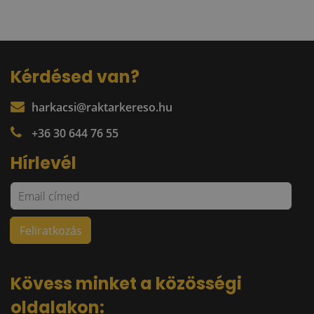
Kérdésed van?
harkacsi@raktarkereso.hu
+36 30 644 76 55
Hírlevél
Kövess minket a közösségi
oldalakon: