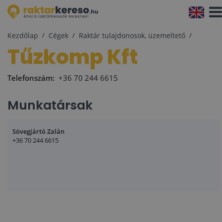
Navi
aktiv
Kezdőlap
Cégek
Raktár tulajdonosok, üzemeltető
Tűzkomp Kft
Telefonszám:
+36 70 244 6615
Munkatársak
Sövegjártó Zalán
+36 70 244 6615