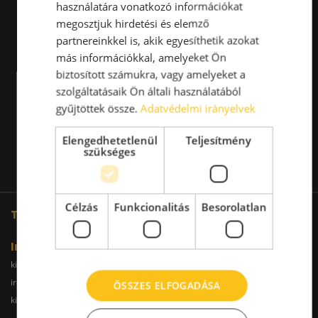
használatára vonatkozó információkat
megosztjuk hirdetési és elemző
partnereinkkel is, akik egyesíthetik azokat
más információkkal, amelyeket Ön
biztosított számukra, vagy amelyeket a
szolgáltatásaik Ön általi használatából
gyűjtöttek össze.
Adatvédelmi irányelvek
Elengedhetetlenül
Teljesítmény
szükséges
Célzás
Funkcionalitás
Besorolatlan
További oldalaink
Iroda
kiadoiroda.info
kiadoirodadebrecen.hu
irodakiadobudapest.hu
kiadoirodagyor.hu
ÖSSZES ELFOGADÁSA
kiadoirodabudaors.hu