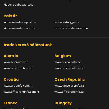
kiadoirodabudaors.hu
Raktár
kiadoraktarbudapest.hu
kiadoraktargyor.hu
kiadoraktardebrecen.hu
raktarszekesfehervar.hu
Iroda kereső hálózatunk
Austria
Belgium
www.bueroinfo.at
www.bureauinfo.be
www.officerentinfo.at
www.officerentinfo.be
Croatia
Czech Republic
www.uredinfo.com.hr
www.kancelareinfo.cz
www.officerentinfo.com.hr
www.officerentinfo.cz
France
Hungary