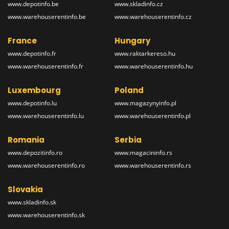
www.depotinfo.be
www.skladinfo.cz
www.warehouserentinfo.be
www.warehouserentinfo.cz
France
Hungary
www.depotinfo.fr
www.raktarkereso.hu
www.warehouserentinfo.fr
www.warehouserentinfo.hu
Luxembourg
Poland
www.depotinfo.lu
www.magazynyinfo.pl
www.warehouserentinfo.lu
www.warehouserentinfo.pl
Romania
Serbia
www.depozitinfo.ro
www.magacininfo.rs
www.warehouserentinfo.ro
www.warehouserentinfo.rs
Slovakia
www.skladinfo.sk
www.warehouserentinfo.sk