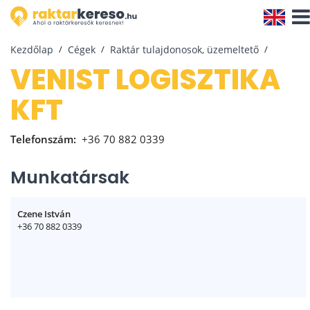
Navi
aktiv
Kezdőlap
Cégek
Raktár tulajdonosok, üzemeltető
VENIST LOGISZTIKA
KFT
Telefonszám:
+36 70 882 0339
Munkatársak
Czene István
+36 70 882 0339