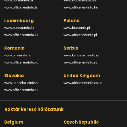
www.bureauinfo.fr
www.irodakereso.hu
www.officerentinfo.fr
www.officerentinfo.hu
Luxembourg
Poland
www.bureauinfo.lu
www.biurainfo.pl
www.officerentinfo.lu
www.officerentinfo.pl
Romania
Serbia
www.birouinfo.ro
www.kancelarijainfo.rs
www.officerentinfo.ro
www.officerentinfo.rs
Slovakia
United Kingdom
www.kancelarieinfo.sk
www.officerentinfo.co.uk
www.officerentinfo.sk
Raktár kereső hálózatunk
Belgium
Czech Republic