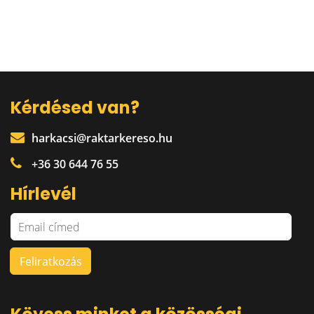
Kérdésed van?
harkacsi@raktarkereso.hu
+36 30 644 76 55
Hírlevél