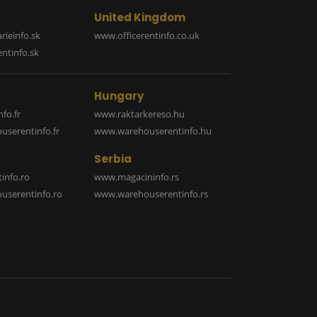
United Kingdom
rieinfo.sk
www.officerentinfo.co.uk
ntinfo.sk
Hungary
fo.fr
www.raktarkereso.hu
serentinfo.fr
www.warehouserentinfo.hu
Serbia
info.ro
www.magacininfo.rs
serentinfo.ro
www.warehouserentinfo.rs