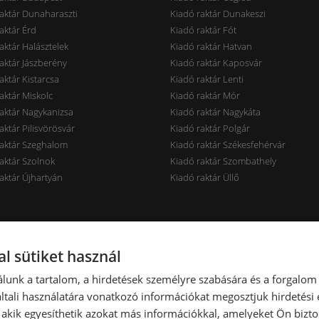
aktár Dunaharaszti
Kiadó raktár Dunakeszi
aktár Érd
Kiadó raktár Fót
aktár Halásztelek
Kiadó raktár Hatvan
aktár Jászberény
Kiadó raktár Kaposvár
aktár Kistarcsa
Kiadó raktár Lenti
aktár Miskolc
Kiadó raktár Mór
aktár Nagykanizsa
Kiadó raktár Nagykáta
aktár Pilisvörösvár
Kiadó raktár Polgár
raktár Szeghalom
Kiadó raktár Székesfehérvár
aktár Szolnok
Kiadó raktár Szombathely
aktár Újhartyán
Kiadó raktár Üllő
rak ár szerint
Raktárak terület szerint
l sütiket használ
aktár < 7 EUR
Kiadó raktár < 100 m2
lunk a tartalom, a hirdetések személyre szabására és a forgalom
aktár 7-10 EUR
Kiadó raktár 100-300 m2
tali használatára vonatkozó információkat megosztjuk hirdetési
aktár 10-14 EUR
Kiadó raktár 300-600 m2
, akik egyesíthetik azokat más információkkal, amelyeket Ön bizto