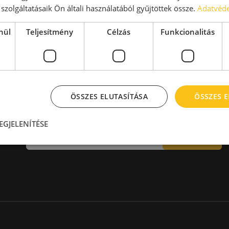
aktár > 14 EUR
Kiadó raktár 600-1000 m2
szolgáltatásaik Ön általi használatából gyűjtöttek össze.
Adatvéde
Kiadó raktár 1000-2000 m2
Kiadó raktár > 2000 m2
nül
Teljesítmény
Célzás
Funkcionalitás
ÖSSZES ELUTASÍTÁSA
ÖSSZES 
Hírlevél
EGJELENÍTÉSE