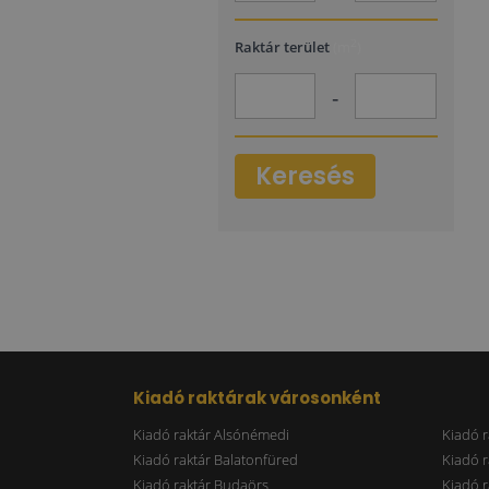
2
Raktár terület
(m
)
-
Keresés
Kiadó raktárak városonként
Kiadó raktár Alsónémedi
Kiadó r
Kiadó raktár Balatonfüred
Kiadó r
Kiadó raktár Budaörs
Kiadó r