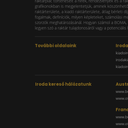
raktárpiac történéseit a hírek, rendezvények és a ra
grafikonokban is megjelentetjük, aminek köszönhetően
raktárterülete, a kiadó raktárterülete, átlag bérlet
fogalmak, definíciók, milyen képleteket, számolási m
szorzók meghatározásánál. Hogyan számol a BOMA, mi
legyen szó a raktár tulajdonosáról vagy a potenciális 
További oldalaink
Irod
kiadoir
irodak
kiadoi
Iroda kereső hálózatunk
Austr
www.bu
www.off
Fran
www.bu
www.off