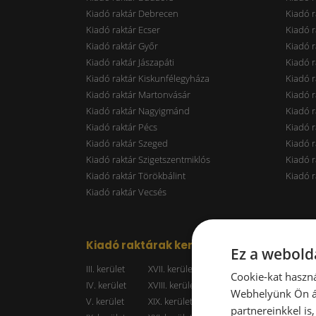
Kiadó raktár Debrecen
Kiadó r
Kiadó raktár Ecser
Kiadó r
Kiadó raktár Győr
Kiadó r
Kiadó raktár Jászapáti
Kiadó r
Kiadó raktár Kiskunfélegyháza
Kiadó r
Kiadó raktár Martonvásár
Kiadó r
Kiadó raktár Nagyigmánd
Kiadó r
Kiadó raktár Pécs
Kiadó r
Kiadó raktár Szeged
Kiadó 
Kiadó raktár Szigetszentmiklós
Kiadó r
Kiadó raktár Törökbálint
Kiadó r
Kiadó raktár Vecsés
Kiadó raktárak kerületenként
Raktá
Ez a webolda
III. kerület
XVII. kerület
Kiadó r
Cookie-kat haszná
IV. kerület
XVIII. kerület
Kiadó r
Webhelyünk Ön ál
V. kerület
XIX. kerület
Kiadó r
partnereinkkel is