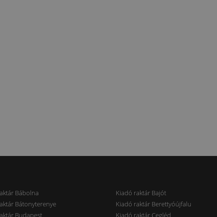
aktár Bábolna
Kiadó raktár Bajót
aktár Bátonyterenye
Kiadó raktár Berettyóújfalu
aktár Budapest
Kiadó raktár Cegléd