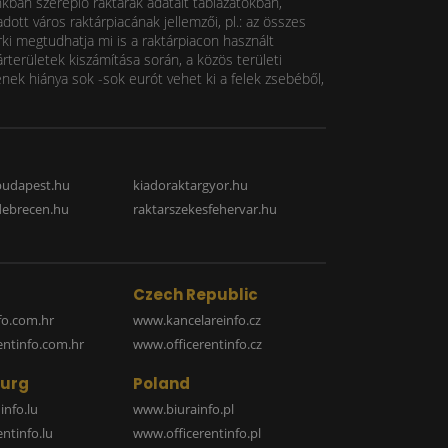
nkban szereplő raktárak adatait táblázatokban,
ott város raktárpiacának jellemzői, pl.: az összes
rki megtudhatja mi is a raktárpiacon használt
rterületek kiszámítása során, a közös területi
k hiánya sok -sok eurót vehet ki a felek zsebéből,
budapest.hu
kiadoraktargyor.hu
debrecen.hu
raktarszekesfehervar.hu
Czech Republic
o.com.hr
www.kancelareinfo.cz
entinfo.com.hr
www.officerentinfo.cz
urg
Poland
nfo.lu
www.biurainfo.pl
ntinfo.lu
www.officerentinfo.pl