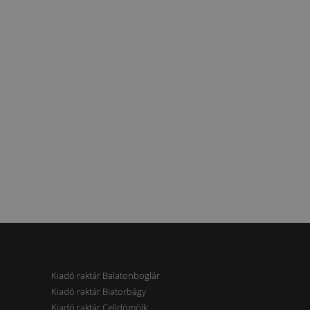
Kiadó raktár Balatonboglár
Kiadó raktár Biatorbágy
Kiadó raktár Celldömölk