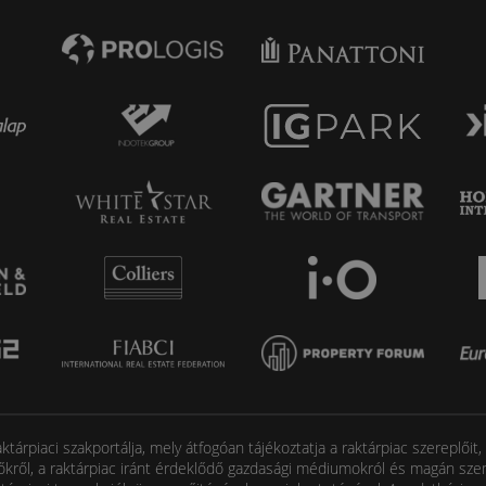
tárpiaci szakportálja, mely átfogóan tájékoztatja a raktárpiac szereplőit
őkről, a raktárpiac iránt érdeklődő gazdasági médiumokról és magán szem