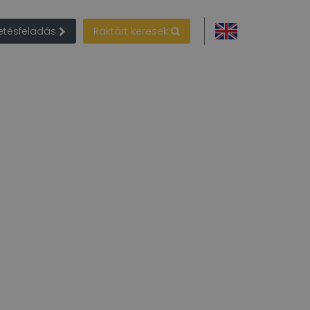
detésfeladás
Raktárt keresek