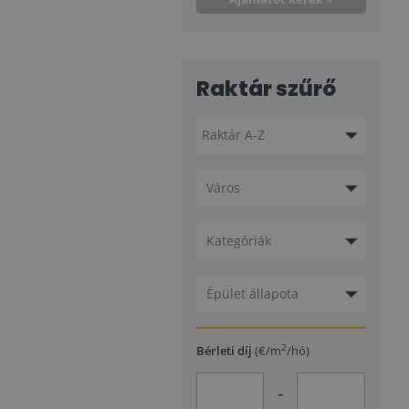
Raktár szűrő
Város
Kategóriák
Épület állapota
2
Bérleti díj
(€/m
/hó)
-