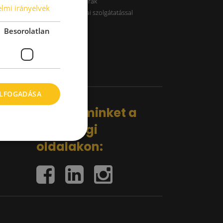
B kategóriás raktárak
lmi irányelvek
Raktárak logisztikai szolgátatással
Besorolatlan
ELFOGADÁSA
Kövess minket a
közösségi
oldalakon: