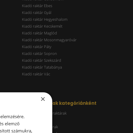
Kiadó raktár Ebes
Kiadó raktár Gyál
Kiadó raktár Hegyeshalom
Kiadó raktár Kecskemét
Kiadó raktár Maglód
Kiadó raktár Mosonmagyaróvár
Kiadó raktár Páty
Kiadó raktár Sopron
Kiadó raktár Szekszárd
Kiadó raktár Tatabánya
Kiadó raktár Vác
×
Kiadó raktárak kategóriánként
Energiatakarékos raktárak
 elemzésére.
ESG raktár
 és elemző
A kategóriás raktárak
sított számukra,