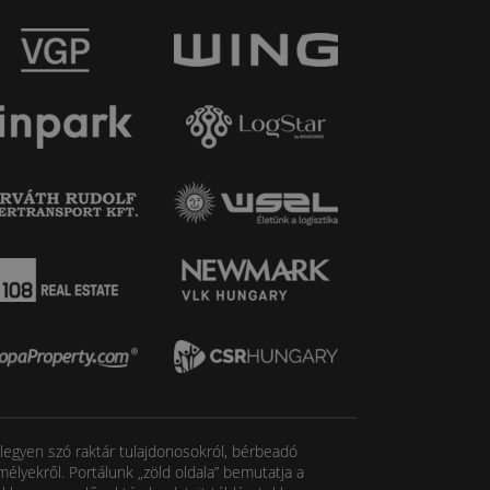
, legyen szó raktár tulajdonosokról, bérbeadó
élyekről. Portálunk „zöld oldala” bemutatja a