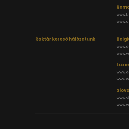
Roma
www.bi
www.off
Raktár kereső hálózatunk
Belg
www.de
www.wa
Luxe
www.de
www.wa
Slova
www.sk
www.wa