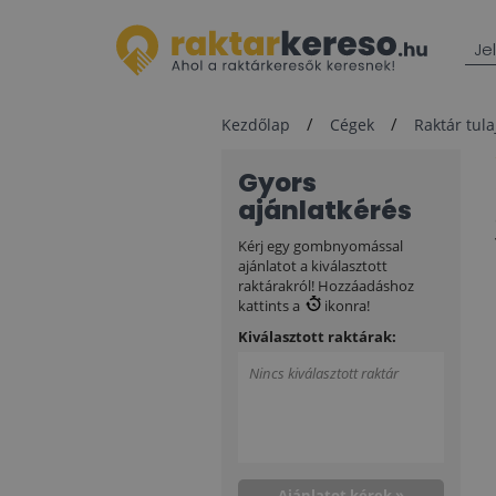
Je
Kezdőlap
Cégek
Raktár tul
Gyors
ajánlatkérés
Kérj egy gombnyomással
ajánlatot a kiválasztott
raktárakról! Hozzáadáshoz
kattints a
ikonra!
Kiválasztott raktárak:
Nincs kiválasztott raktár
Ajánlatot kérek »