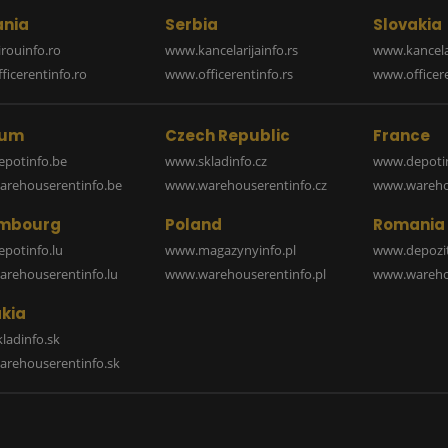
nia
Serbia
Slovakia
rouinfo.ro
www.kancelarijainfo.rs
www.kancela
icerentinfo.ro
www.officerentinfo.rs
www.officere
ium
Czech Republic
France
potinfo.be
www.skladinfo.cz
www.depotin
rehouserentinfo.be
www.warehouserentinfo.cz
www.warehou
mbourg
Poland
Romania
potinfo.lu
www.magazynyinfo.pl
www.depozit
rehouserentinfo.lu
www.warehouserentinfo.pl
www.warehou
kia
ladinfo.sk
rehouserentinfo.sk