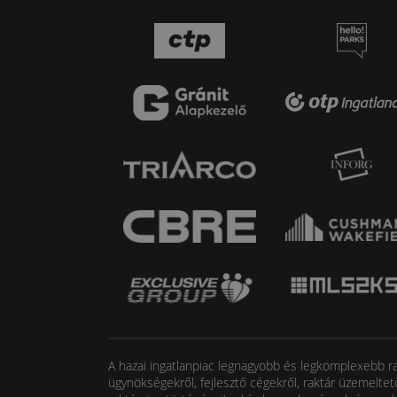
A hazai ingatlanpiac legnagyobb és legkomplexebb rak
ügynökségekről, fejlesztő cégekről, raktár üzemeltet