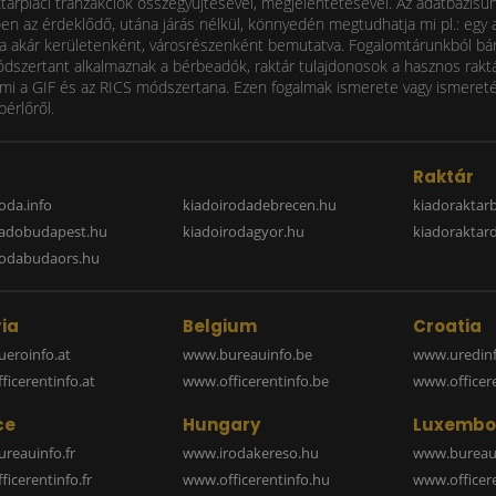
ktárpiaci tranzakciók összegyűjtésével, megjelentetésével. Az adatbázisu
 az érdeklődő, utána járás nélkül, könnyedén megtudhatja mi pl.: egy ad
i díja akár kerületenként, városrészenként bemutatva. Fogalomtárunkból bá
ódszertant alkalmaznak a bérbeadók, raktár tulajdonosok a hasznos raktá
 a GIF és az RICS módszertana. Ezen fogalmak ismerete vagy ismereténe
bérlőről.
a
Raktár
oda.info
kiadoirodadebrecen.hu
kiadoraktar
iadobudapest.hu
kiadoirodagyor.hu
kiadoraktar
rodabudaors.hu
ia
Belgium
Croatia
eroinfo.at
www.bureauinfo.be
www.uredinf
icerentinfo.at
www.officerentinfo.be
www.officer
ce
Hungary
Luxembo
reauinfo.fr
www.irodakereso.hu
www.bureaui
icerentinfo.fr
www.officerentinfo.hu
www.officere