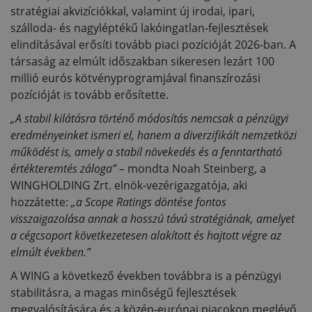
stratégiai akvizíciókkal, valamint új irodai, ipari,
szálloda- és nagyléptékű lakóingatlan-fejlesztések
elindításával erősíti tovább piaci pozícióját 2026-ban. A
társaság az elmúlt időszakban sikeresen lezárt 100
millió eurós kötvényprogramjával finanszírozási
pozícióját is tovább erősítette.
„A stabil kilátásra történő módosítás nemcsak a pénzügyi
eredményeinket ismeri el, hanem a diverzifikált nemzetközi
működést is, amely a stabil növekedés és a fenntartható
értékteremtés záloga”
– mondta Noah Steinberg, a
WINGHOLDING Zrt. elnök-vezérigazgatója, aki
hozzátette:
„a Scope Ratings döntése fontos
visszaigazolása annak a hosszú távú stratégiának, amelyet
a cégcsoport következetesen alakított és hajtott végre az
elmúlt években
.”
A WING a következő években továbbra is a pénzügyi
stabilitásra, a magas minőségű fejlesztések
megvalósítására és a közép-európai piacokon meglévő