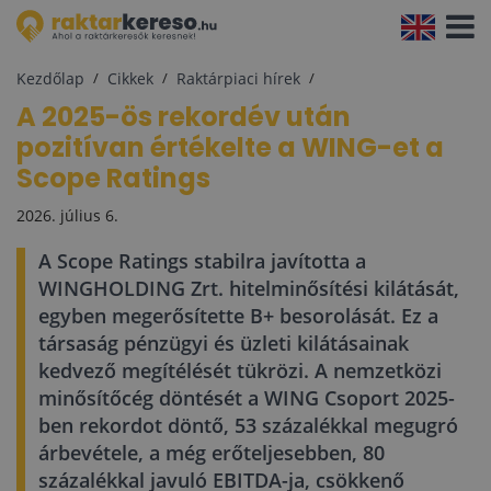
Navigá
aktivál
Kezdőlap
Cikkek
Raktárpiaci hírek
A 2025-ös rekordév után
pozitívan értékelte a WING-et a
Scope Ratings
2026. július 6.
A Scope Ratings stabilra javította a
WINGHOLDING Zrt. hitelminősítési kilátását,
egyben megerősítette B+ besorolását. Ez a
társaság pénzügyi és üzleti kilátásainak
kedvező megítélését tükrözi. A nemzetközi
minősítőcég döntését a WING Csoport 2025-
ben rekordot döntő, 53 százalékkal megugró
árbevétele, a még erőteljesebben, 80
százalékkal javuló EBITDA-ja, csökkenő