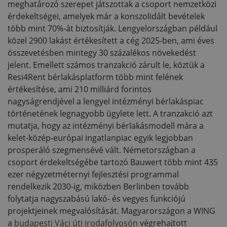
meghatározó szerepet játszottak a csoport nemzetközi
érdekeltségei, amelyek már a konszolidált bevételek
több mint 70%-át biztosítják. Lengyelországban például
közel 2900 lakást értékesített a cég 2025-ben, ami éves
összevetésben mintegy 30 százalékos növekedést
jelent. Emellett számos tranzakció zárult le, köztük a
Resi4Rent bérlakásplatform több mint felének
értékesítése, ami 210 milliárd forintos
nagyságrendjével a lengyel intézményi bérlakáspiac
történetének legnagyobb ügylete lett. A tranzakció azt
mutatja, hogy az intézményi bérlakásmodell mára a
kelet-közép-európai ingatlanpiac egyik legjobban
prosperáló szegmensévé vált. Németországban a
csoport érdekeltségébe tartozó Bauwert több mint 435
ezer négyzetméternyi fejlesztési programmal
rendelkezik 2030-ig, miközben Berlinben tovább
folytatja nagyszabású lakó- és vegyes funkciójú
projektjeinek megvalósítását. Magyarországon a WING
a
budapesti Váci úti irodafolyosón
végrehajtott