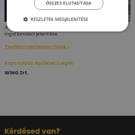
ÖSSZES ELUTASÍTÁSA
RÉSZLETEK MEGJELENÍTÉSE
A BIEF 2026 második negyedéves ipari/logisztikai
ingatlanoiaci jelentése
További raktárpiaci hírek »
Kapcsolódó épületek/cégek
WING Zrt.
Kérdésed van?