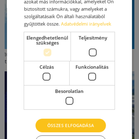
azokat más információkkal, amelyeket Ön
biztosított számukra, vagy amelyeket a
szolgáltatásaik Ön általi használatából
gyűjtöttek össze.
Adatvédelmi irányelvek
Elengedhetetlenül
Teljesítmény
szükséges
100 millió eurót meghaladó lengyel ingatlanpiaci
tranzakciót zárt az Appeninn
Célzás
Funkcionalitás
Besorolatlan
ÖSSZES ELFOGADÁSA