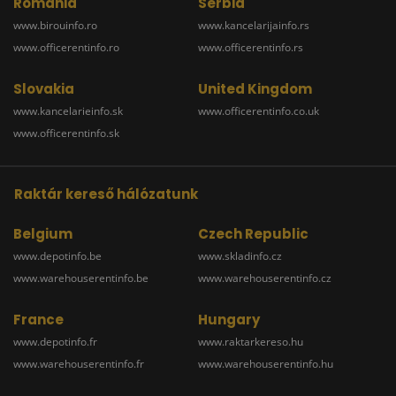
Romania
Serbia
www.birouinfo.ro
www.kancelarijainfo.rs
www.officerentinfo.ro
www.officerentinfo.rs
Slovakia
United Kingdom
www.kancelarieinfo.sk
www.officerentinfo.co.uk
www.officerentinfo.sk
Raktár kereső hálózatunk
Belgium
Czech Republic
www.depotinfo.be
www.skladinfo.cz
www.warehouserentinfo.be
www.warehouserentinfo.cz
France
Hungary
www.depotinfo.fr
www.raktarkereso.hu
www.warehouserentinfo.fr
www.warehouserentinfo.hu