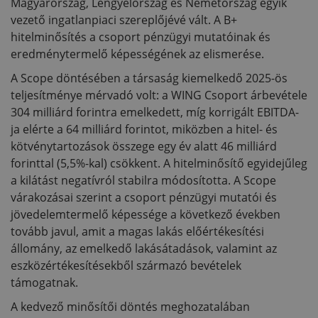
Magyarország, Lengyelország és Németország egyik
vezető ingatlanpiaci szereplőjévé vált. A B+
hitelminősítés a csoport pénzügyi mutatóinak és
eredménytermelő képességének az elismerése.
A Scope döntésében a társaság kiemelkedő 2025-ös
teljesítménye mérvadó volt: a WING Csoport árbevétele
304 milliárd forintra emelkedett, míg korrigált EBITDA-
ja elérte a 64 milliárd forintot, miközben a hitel- és
kötvénytartozások összege egy év alatt 46 milliárd
forinttal (5,5%-kal) csökkent. A hitelminősítő egyidejűleg
a kilátást negatívról stabilra módosította. A Scope
várakozásai szerint a csoport pénzügyi mutatói és
jövedelemtermelő képessége a következő években
tovább javul, amit a magas lakás előértékesítési
állomány, az emelkedő lakásátadások, valamint az
eszközértékesítésekből származó bevételek
támogatnak.
A kedvező minősítői döntés meghozatalában