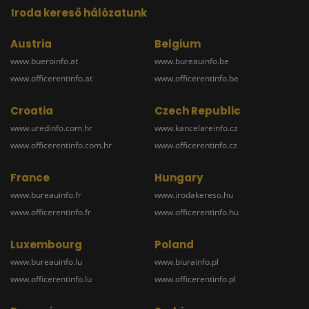
Iroda kereső hálózatunk
Austria
Belgium
www.bueroinfo.at
www.bureauinfo.be
www.officerentinfo.at
www.officerentinfo.be
Croatia
Czech Republic
www.uredinfo.com.hr
www.kancelareinfo.cz
www.officerentinfo.com.hr
www.officerentinfo.cz
France
Hungary
www.bureauinfo.fr
www.irodakereso.hu
www.officerentinfo.fr
www.officerentinfo.hu
Luxembourg
Poland
www.bureauinfo.lu
www.biurainfo.pl
www.officerentinfo.lu
www.officerentinfo.pl