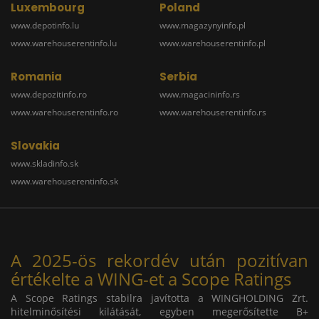
Luxembourg
Poland
www.depotinfo.lu
www.magazynyinfo.pl
www.warehouserentinfo.lu
www.warehouserentinfo.pl
Romania
Serbia
www.depozitinfo.ro
www.magacininfo.rs
www.warehouserentinfo.ro
www.warehouserentinfo.rs
Slovakia
www.skladinfo.sk
www.warehouserentinfo.sk
A 2025-ös rekordév után pozitívan
értékelte a WING-et a Scope Ratings
A Scope Ratings stabilra javította a WINGHOLDING Zrt.
hitelminősítési kilátását, egyben megerősítette B+