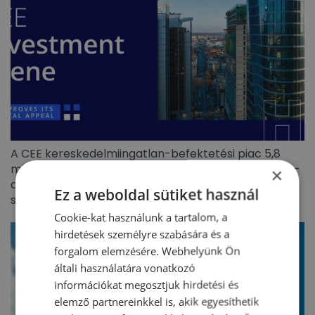
A CEE kereskedelmiingatlan-befektetési piac 5,8
milliárd eurós forgalmat ért el 2026 első félévében –
×
a befektetők visszatértek, de jóval szelektívebb
Ez a weboldal sütiket használ
stratégiával
Cookie-kat használunk a tartalom, a
hirdetések személyre szabására és a
forgalom elemzésére. Webhelyünk Ön
általi használatára vonatkozó
információkat megosztjuk hirdetési és
elemző partnereinkkel is, akik egyesíthetik