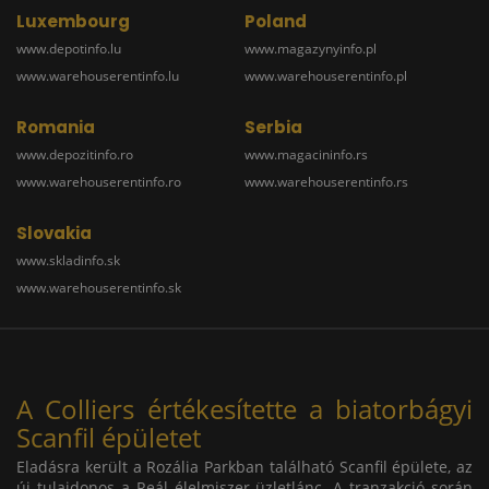
Luxembourg
Poland
www.depotinfo.lu
www.magazynyinfo.pl
www.warehouserentinfo.lu
www.warehouserentinfo.pl
Romania
Serbia
www.depozitinfo.ro
www.magacininfo.rs
www.warehouserentinfo.ro
www.warehouserentinfo.rs
Slovakia
www.skladinfo.sk
www.warehouserentinfo.sk
A Colliers értékesítette a biatorbágyi
Scanfil épületet
Eladásra került a Rozália Parkban található Scanfil épülete, az
új tulajdonos a Reál élelmiszer üzletlánc. A tranzakció során