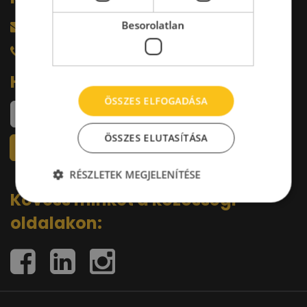
Besorolatlan
harkacsi@raktarkereso.hu
+36 30 644 76 55
Hírlevél
ÖSSZES ELFOGADÁSA
ÖSSZES ELUTASÍTÁSA
RÉSZLETEK MEGJELENÍTÉSE
Kövess minket a közösségi
oldalakon: