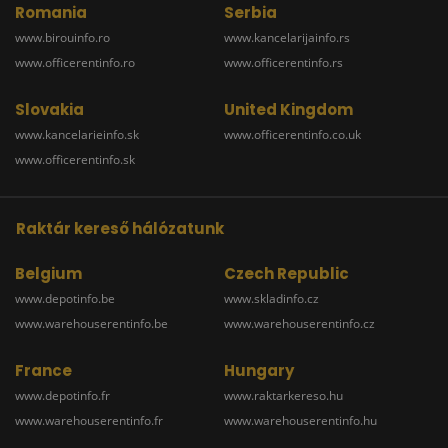
Romania
Serbia
www.birouinfo.ro
www.kancelarijainfo.rs
www.officerentinfo.ro
www.officerentinfo.rs
Slovakia
United Kingdom
www.kancelarieinfo.sk
www.officerentinfo.co.uk
www.officerentinfo.sk
Raktár kereső hálózatunk
Belgium
Czech Republic
www.depotinfo.be
www.skladinfo.cz
www.warehouserentinfo.be
www.warehouserentinfo.cz
France
Hungary
www.depotinfo.fr
www.raktarkereso.hu
www.warehouserentinfo.fr
www.warehouserentinfo.hu