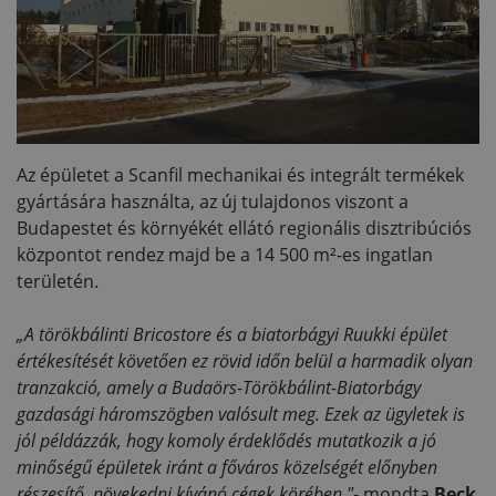
Az épületet a Scanfil mechanikai és integrált termékek
gyártására használta, az új tulajdonos viszont a
Budapestet és környékét ellátó regionális disztribúciós
központot rendez majd be a 14 500 m²-es ingatlan
területén.
„A törökbálinti Bricostore és a biatorbágyi Ruukki épület
értékesítését követően ez rövid időn belül a harmadik olyan
tranzakció, amely a Budaörs-Törökbálint-Biatorbágy
gazdasági háromszögben valósult meg. Ezek az ügyletek is
jól példázzák, hogy komoly érdeklődés mutatkozik a jó
minőségű épületek iránt a főváros közelségét előnyben
részesítő, növekedni kívánó cégek körében."
- mondta
Beck