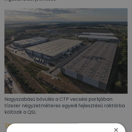
Nagyszabású bővülés a CTP vecsési parkjában:
tízezer négyzetméteres egyedi fejlesztésű raktárba
költözik a QSL
További raktárpiaci hírek »
×