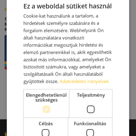
Ez a weboldal sütiket használ
Kapcsolódó épületek/cégek
Cookie-kat használunk a tartalom, a
Colliers
hirdetések személyre szabására és a
Magyarország
Kft.
forgalom elemzésére. Webhelyünk Ön
általi használatára vonatkozó
információkat megosztjuk hirdetési és
elemző partnereinkkel is, akik egyesíthetik
azokat más információkkal, amelyeket Ön
biztosított számukra, vagy amelyeket a
szolgáltatásaik Ön általi használatából
gyűjtöttek össze.
Adatvédelmi irányelvek
Elengedhetetlenül
Teljesítmény
szükséges
Célzás
Funkcionalitás
Kérdésed van?