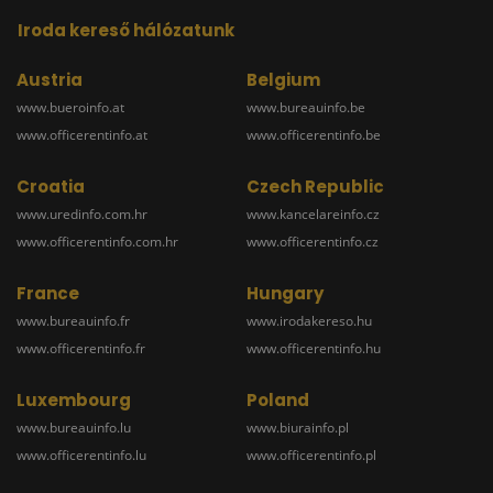
Iroda kereső hálózatunk
Austria
Belgium
www.bueroinfo.at
www.bureauinfo.be
www.officerentinfo.at
www.officerentinfo.be
Croatia
Czech Republic
www.uredinfo.com.hr
www.kancelareinfo.cz
www.officerentinfo.com.hr
www.officerentinfo.cz
France
Hungary
www.bureauinfo.fr
www.irodakereso.hu
www.officerentinfo.fr
www.officerentinfo.hu
Luxembourg
Poland
www.bureauinfo.lu
www.biurainfo.pl
www.officerentinfo.lu
www.officerentinfo.pl