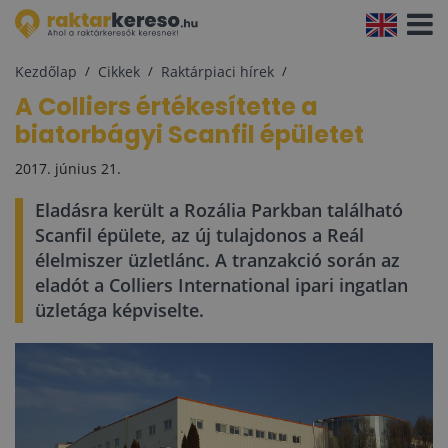
Navigá
aktivál
Kezdőlap
Cikkek
Raktárpiaci hírek
A Colliers értékesítette a
biatorbágyi Scanfil épületet
2017. június 21.
Eladásra került a Rozália Parkban található
Scanfil épülete, az új tulajdonos a Reál
élelmiszer üzletlánc. A tranzakció során az
eladót a Colliers International ipari ingatlan
üzletága képviselte.