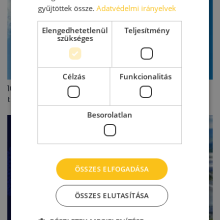
gyűjtöttek össze.
Adatvédelmi irányelvek
Elengedhetetlenül
Teljesítmény
szükséges
Célzás
Funkcionalitás
100 millió eurót meghaladó lengyel ingatlanpiaci
tranzakciót zárt az Appeninn
Besorolatlan
ÖSSZES ELFOGADÁSA
ÖSSZES ELUTASÍTÁSA