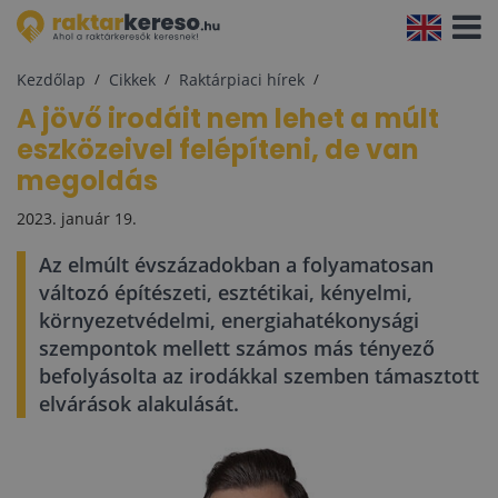
Navigá
aktivál
Kezdőlap
Cikkek
Raktárpiaci hírek
A jövő irodáit nem lehet a múlt
eszközeivel felépíteni, de van
megoldás
2023. január 19.
Az elmúlt évszázadokban a folyamatosan
változó építészeti, esztétikai, kényelmi,
környezetvédelmi, energiahatékonysági
szempontok mellett számos más tényező
befolyásolta az irodákkal szemben támasztott
elvárások alakulását.