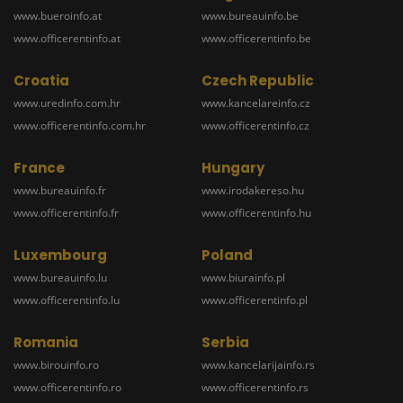
www.bueroinfo.at
www.bureauinfo.be
www.officerentinfo.at
www.officerentinfo.be
Croatia
Czech Republic
www.uredinfo.com.hr
www.kancelareinfo.cz
www.officerentinfo.com.hr
www.officerentinfo.cz
France
Hungary
www.bureauinfo.fr
www.irodakereso.hu
www.officerentinfo.fr
www.officerentinfo.hu
Luxembourg
Poland
www.bureauinfo.lu
www.biurainfo.pl
www.officerentinfo.lu
www.officerentinfo.pl
Romania
Serbia
www.birouinfo.ro
www.kancelarijainfo.rs
www.officerentinfo.ro
www.officerentinfo.rs