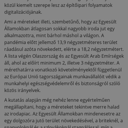
közül kiemelt szerepe lesz az építőipari folyamatok
digitalizációjának.
Ami a méreteket illeti, szembetűnő, hogy az Egyesült
Államokban átlagosan sokkal nagyobb iroda jut egy
alkalmazottra, mint bárhol máshol a világon. A
pandémia előtt jellemző 13,9 négyzetméteres terület
ráadásul azóta növekedett, elérte a 18,2 négyzetmétert.
A lista végén Olaszország és az Egyesült Arab Emírségek
áll, ahol az előírt minimum 2, illetve 3 négyzetméter. A
mérethatárra vonatkozó követelményektől függetlenül
az Európai Unió tagországainak munkavállalóit védik a
munkahelyi egészségvédelemről és biztonságról szóló
közös irányelvek.
A kutatás alapján még nehéz lenne egyértelműen
megállapítani, hogy a méreteket tekintve merre halad
az irodapiac. Az Egyesült Államokban mindenesetre az
egy dolgozóra jutó terület növekedésével, a briteknél, a
spanyoloknál és a szlovákoknál stagnálással, míg a