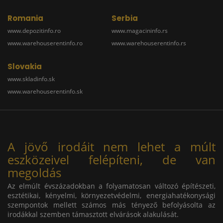
Romania
Serbia
www.depozitinfo.ro
www.magacininfo.rs
www.warehouserentinfo.ro
www.warehouserentinfo.rs
Slovakia
www.skladinfo.sk
www.warehouserentinfo.sk
A jövő irodáit nem lehet a múlt
eszközeivel felépíteni, de van
megoldás
Az elmúlt évszázadokban a folyamatosan változó építészeti,
esztétikai, kényelmi, környezetvédelmi, energiahatékonysági
szempontok mellett számos más tényező befolyásolta az
irodákkal szemben támasztott elvárások alakulását.