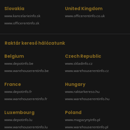
Slovakia
United Kingdom
www.kancelarieinfo.sk
www.officerentinfo.co.uk
www.officerentinfo.sk
Raktár kereső hálózatunk
Belgium
Czech Republic
www.depotinfo.be
www.skladinfo.cz
www.warehouserentinfo.be
www.warehouserentinfo.cz
France
Hungary
www.depotinfo.fr
www.raktarkereso.hu
www.warehouserentinfo.fr
www.warehouserentinfo.hu
Luxembourg
Poland
www.depotinfo.lu
www.magazynyinfo.pl
www.warehouserentinfo.lu
www.warehouserentinfo.pl