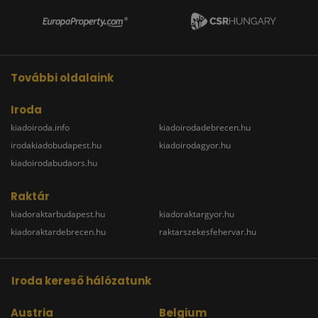
További oldalaink
Iroda
kiadoiroda.info
kiadoirodadebrecen.hu
irodakiadobudapest.hu
kiadoirodagyor.hu
kiadoirodabudaors.hu
Raktár
kiadoraktarbudapest.hu
kiadoraktargyor.hu
kiadoraktardebrecen.hu
raktarszekesfehervar.hu
Iroda kereső hálózatunk
Austria
Belgium