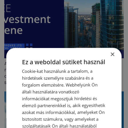
×
Ez a weboldal sütiket használ
A CEE kereskedelmiingatlan-befektetési piac 5,8
milliárd eurós forgalmat ért el 2026 első félévében –
Cookie-kat használunk a tartalom, a
a befektetők visszatértek, de jóval szelektívebb
hirdetések személyre szabására és a
stratégiával
forgalom elemzésére. Webhelyünk Ön
általi használatára vonatkozó
információkat megosztjuk hirdetési és
elemző partnereinkkel is, akik egyesíthetik
azokat más információkkal, amelyeket Ön
biztosított számukra, vagy amelyeket a
szolgáltatásaik Ön általi használatából