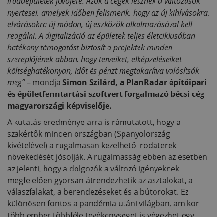
irodaépületek jövőjére. Azok a cégek lesznek a változások
nyertesei, amelyek időben felismerik, hogy az új kihívásokra,
elvárásokra új módon, új eszközök alkalmazásával kell
reagálni. A digitalizáció az épületek teljes életciklusában
hatékony támogatást biztosít a projektek minden
szereplőjének abban, hogy terveiket, elképzeléseiket
költséghatékonyan, időt és pénzt megtakarítva valósítsák
meg”
– mondja
Simon Szilárd, a PlanRadar építőipari
és épületfenntartási szoftvert forgalmazó bécsi cég
magyarországi képviselője.
A kutatás eredménye arra is rámutatott, hogy a
szakértők minden országban (Spanyolország
kivételével) a rugalmasan kezelhető irodaterek
növekedését jósolják. A rugalmasság ebben az esetben
az jelenti, hogy a dolgozók a változó igényeknek
megfelelően gyorsan átrendezhetik az asztalokat, a
válaszfalakat, a berendezéseket és a bútorokat. Ez
különösen fontos a pandémia utáni világban, amikor
több ember többféle tevékenységet is végezhet egy