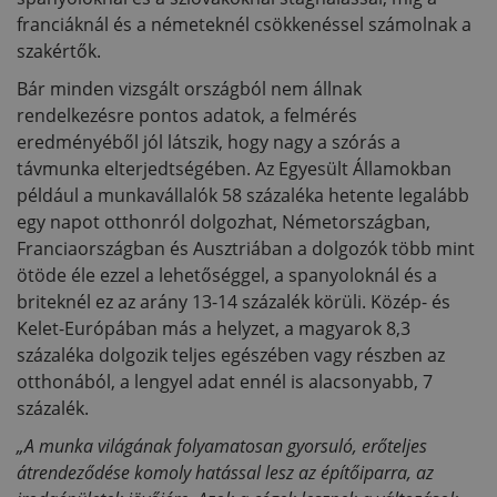
franciáknál és a németeknél csökkenéssel számolnak a
szakértők.
Bár minden vizsgált országból nem állnak
rendelkezésre pontos adatok, a felmérés
eredményéből jól látszik, hogy nagy a szórás a
távmunka elterjedtségében. Az Egyesült Államokban
például a munkavállalók 58 százaléka hetente legalább
egy napot otthonról dolgozhat, Németországban,
Franciaországban és Ausztriában a dolgozók több mint
ötöde éle ezzel a lehetőséggel, a spanyoloknál és a
briteknél ez az arány 13-14 százalék körüli. Közép- és
Kelet-Európában más a helyzet, a magyarok 8,3
százaléka dolgozik teljes egészében vagy részben az
otthonából, a lengyel adat ennél is alacsonyabb, 7
százalék.
„A munka világának folyamatosan gyorsuló, erőteljes
átrendeződése komoly hatással lesz az építőiparra, az