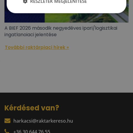
RÉSZLETEK MEGJELENÍTÉSE
A BIEF 2026 második negyedéves ipari/logisztikai
ingatlanoiaci jelentése
További raktárpiaci hírek »
Kérdésed van?
harkacsi@raktarkereso.hu
+36 30 644 76 55