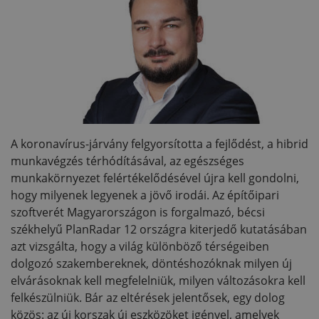
A koronavírus-járvány felgyorsította a fejlődést, a hibrid
munkavégzés térhódításával, az egészséges
munkakörnyezet felértékelődésével újra kell gondolni,
hogy milyenek legyenek a jövő irodái. Az építőipari
szoftverét Magyarországon is forgalmazó, bécsi
székhelyű PlanRadar 12 országra kiterjedő kutatásában
azt vizsgálta, hogy a világ különböző térségeiben
dolgozó szakembereknek, döntéshozóknak milyen új
elvárásoknak kell megfelelniük, milyen változásokra kell
felkészülniük. Bár az eltérések jelentősek, egy dolog
közös: az új korszak új eszközöket igényel, amelyek