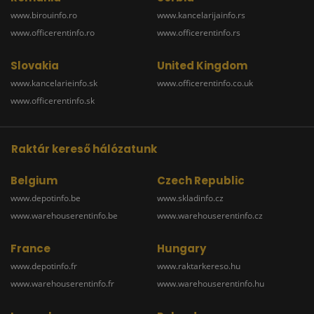
www.birouinfo.ro
www.kancelarijainfo.rs
www.officerentinfo.ro
www.officerentinfo.rs
Slovakia
United Kingdom
www.kancelarieinfo.sk
www.officerentinfo.co.uk
www.officerentinfo.sk
Raktár kereső hálózatunk
Belgium
Czech Republic
www.depotinfo.be
www.skladinfo.cz
www.warehouserentinfo.be
www.warehouserentinfo.cz
France
Hungary
www.depotinfo.fr
www.raktarkereso.hu
www.warehouserentinfo.fr
www.warehouserentinfo.hu