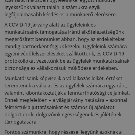
számára, miközben ügyfeleinkkel együttműködve
igyekszünk választ találni a számukra egyik
legfájdalmasabb kérdésre: a munkaerő elérésére.
A COVID-19 járvány alatt az ügyfeleink és
munkatársaink támogatása iránti elkötelezettségünk
megerősített bennünket abban, hogy az érdekelteket
mindig partnerként fogjuk kezelni. Ügyfeleink számára
egyéni védőfelszereléseket szállítottunk, és COVID-19
protokollokat vezettünk be az ügyfelek munkatársainak
biztonsága és vállalkozásuk működése érdekében.
Munkatársaink képviselik a vállalkozás lelkét, értéket
teremtenek a vállalat és az ügyfelek számára egyaránt,
valamint kibontakoztatják a fenntarthatósági céljainkat.
Ennek megfelelően – a világjárvány hatására – azonnal
felmértük a juttatásainkat és számos új ajánlatot
dolgoztunk ki dolgozóink egészségének és jólétének
támogatására.
Fontos számunkra, hogy részesei legyünk azoknak a