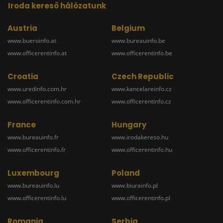
Iroda kereső hálózatunk
Austria
Belgium
www.bueroinfo.at
www.bureauinfo.be
www.officerentinfo.at
www.officerentinfo.be
Croatia
Czech Republic
www.uredinfo.com.hr
www.kancelareinfo.cz
www.officerentinfo.com.hr
www.officerentinfo.cz
France
Hungary
www.bureauinfo.fr
www.irodakereso.hu
www.officerentinfo.fr
www.officerentinfo.hu
Luxembourg
Poland
www.bureauinfo.lu
www.biurainfo.pl
www.officerentinfo.lu
www.officerentinfo.pl
Romania
Serbia