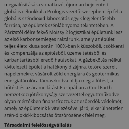
megvalósítására vonatkozó, újonnan bejelentett
globális célunkkal a Prologis vezető szerepben lép fel a
globális széndioxid-kibocsátás egyik legjelentősebb
forrása, az épületek szénlábnyoma tekintetében. A
Párizstól délre fekvő Moissy 2 logisztikai épületünk lesz
az első karbonsemleges raktárunk, amely az épület
teljes életciklusa során 100%-ban kiküszöböli, csökkenti
és kompenzálja az építésből, üzemeltetésből és
karbantartásból eredő hatásokat. A gázbekötés nélkül
kivitelezett épület a hatékony dizájnra, tetőre szerelt
napelemekre, vásárolt zöld energiára és geotermikus
energiatárolóra támaszkodva oldja meg a fűtést, a
hűtést és az áramellátást.Európában a Cool Earth
nemzetközi jótékonysági szervezettel együttműködve
olyan mértékben finanszírozzuk az esőerdők védelmét,
amely az épületeink kivitelezésével járó, elkerülhetetlen
szén-dioxid-kibocsátás ötszörösének felel meg.
Társadalmi felelősségvállalás