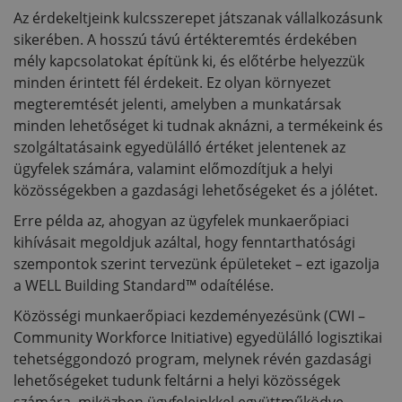
Az érdekeltjeink kulcsszerepet játszanak vállalkozásunk
sikerében. A hosszú távú értékteremtés érdekében
mély kapcsolatokat építünk ki, és előtérbe helyezzük
minden érintett fél érdekeit. Ez olyan környezet
megteremtését jelenti, amelyben a munkatársak
minden lehetőséget ki tudnak aknázni, a termékeink és
szolgáltatásaink egyedülálló értéket jelentenek az
ügyfelek számára, valamint előmozdítjuk a helyi
közösségekben a gazdasági lehetőségeket és a jólétet.
Erre példa az, ahogyan az ügyfelek munkaerőpiaci
kihívásait megoldjuk azáltal, hogy fenntarthatósági
szempontok szerint tervezünk épületeket – ezt igazolja
a WELL Building Standard™ odaítélése.
Közösségi munkaerőpiaci kezdeményezésünk (CWI –
Community Workforce Initiative) egyedülálló logisztikai
tehetséggondozó program, melynek révén gazdasági
lehetőségeket tudunk feltárni a helyi közösségek