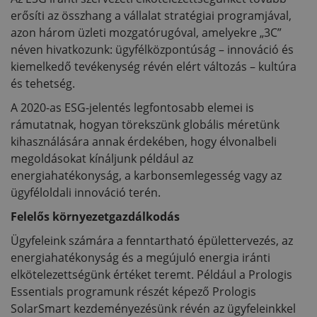
erősíti az összhang a vállalat stratégiai programjával,
azon három üzleti mozgatórugóval, amelyekre „3C”
néven hivatkozunk: ügyfélközpontúság – innováció és
kiemelkedő tevékenység révén elért változás – kultúra
és tehetség.
A 2020-as ESG-jelentés legfontosabb elemei is
rámutatnak, hogyan törekszünk globális méretünk
kihasználására annak érdekében, hogy élvonalbeli
megoldásokat kínáljunk például az
energiahatékonyság, a karbonsemlegesség vagy az
ügyféloldali innováció terén.
Felelős környezetgazdálkodás
Ügyfeleink számára a fenntartható épülettervezés, az
energiahatékonyság és a megújuló energia iránti
elkötelezettségünk értéket teremt. Például a Prologis
Essentials programunk részét képező Prologis
SolarSmart kezdeményezésünk révén az ügyfeleinkkel