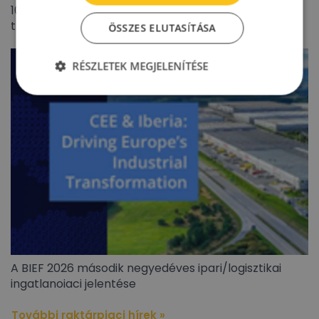
100 millió eurót meghaladó lengyel ingatlanpiaci
tranzakciót zárt az Appeninn
ÖSSZES ELUTASÍTÁSA
RÉSZLETEK MEGJELENÍTÉSE
A BIEF 2026 második negyedéves ipari/logisztikai
ingatlanoiaci jelentése
További raktárpiaci hírek »