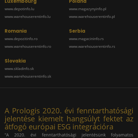
Luxembourg
Poland
www.depotinfo.lu
www.magazynyinfo.pl
www.warehouserentinfo.lu
www.warehouserentinfo.pl
Romania
Serbia
www.depozitinfo.ro
www.magacininfo.rs
www.warehouserentinfo.ro
www.warehouserentinfo.rs
Slovakia
www.skladinfo.sk
www.warehouserentinfo.sk
A Prologis 2020. évi fenntarthatósági
jelentése kiemelt hangsúlyt fektet az
átfogó európai ESG integrációra
“A 2020. évi fenntarthatósági jelentésünk folyamatos