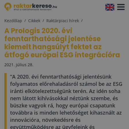
Navigá
aktivál
Kezdőlap
Cikkek
Raktárpiaci hírek
A Prologis 2020. évi
fenntarthatósági jelentése
kiemelt hangsúlyt fektet az
átfogó európai ESG integrációra
2021. július 28.
“A 2020. évi fenntarthatósági jelentésünk
folyamatos előrehaladásról számol be az ESG
iránti elkötelezettségünk terén. Az idén soha
nem látott kihívásokkal néztünk szembe, és
büszke vagyok rá, hogy európai csapatunk
továbbra is minden lehetőséget kihasznált az
innovációra, növekedésre és
együttműködésre az ügyfeleink és