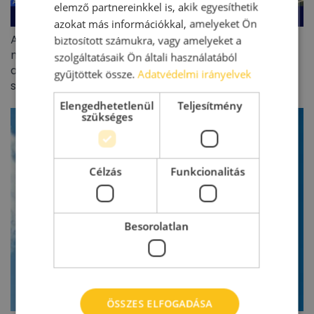
elemző partnereinkkel is, akik egyesíthetik
azokat más információkkal, amelyeket Ön
A CEE kereskedelmiingatlan-befektetési piac 5,8
biztosított számukra, vagy amelyeket a
milliárd eurós forgalmat ért el 2026 első félévében –
szolgáltatásaik Ön általi használatából
a befektetők visszatértek, de jóval szelektívebb
gyűjtöttek össze.
Adatvédelmi irányelvek
stratégiával
Elengedhetetlenül
Teljesítmény
szükséges
Célzás
Funkcionalitás
Besorolatlan
ÖSSZES ELFOGADÁSA