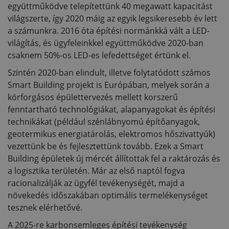
együttműködve telepítettünk 40 megawatt kapacitást
világszerte, így 2020 máig az egyik legsikeresebb év lett
a számunkra. 2016 óta építési normánkká vált a LED-
világítás, és ügyfeleinkkel együttműködve 2020-ban
csaknem 50%-os LED-es lefedettséget értünk el.
Szintén 2020-ban elindult, illetve folytatódott számos
Smart Building projekt is Európában, melyek során a
körforgásos épülettervezés mellett korszerű
fenntartható technológiákat, alapanyagokat és építési
technikákat (például szénlábnyomú építőanyagok,
geotermikus energiatárolás, elektromos hőszivattyúk)
vezettünk be és fejlesztettünk tovább. Ezek a Smart
Building épületek új mércét állítottak fel a raktározás és
a logisztika területén. Már az első naptól fogva
racionalizálják az ügyfél tevékenységét, majd a
növekedés időszakában optimális termelékenységet
tesznek elérhetővé.
A 2025-re karbonsemleges építési tevékenység