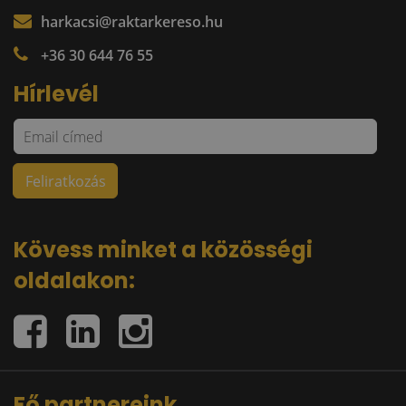
harkacsi@raktarkereso.hu
+36 30 644 76 55
Hírlevél
Kövess minket a közösségi
oldalakon:
Fő partnereink