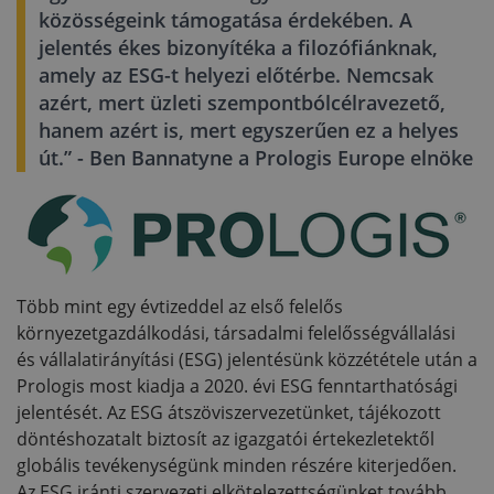
közösségeink támogatása érdekében. A
jelentés ékes bizonyítéka a filozófiánknak,
amely az ESG-t helyezi előtérbe. Nemcsak
azért, mert üzleti szempontbólcélravezető,
hanem azért is, mert egyszerűen ez a helyes
út.” - Ben Bannatyne a Prologis Europe elnöke
Több mint egy évtizeddel az első felelős
környezetgazdálkodási, társadalmi felelősségvállalási
és vállalatirányítási (ESG) jelentésünk közzététele után a
Prologis most kiadja a 2020. évi ESG fenntarthatósági
jelentését. Az ESG átszöviszervezetünket, tájékozott
döntéshozatalt biztosít az igazgatói értekezletektől
globális tevékenységünk minden részére kiterjedően.
Az ESG iránti szervezeti elkötelezettségünket tovább