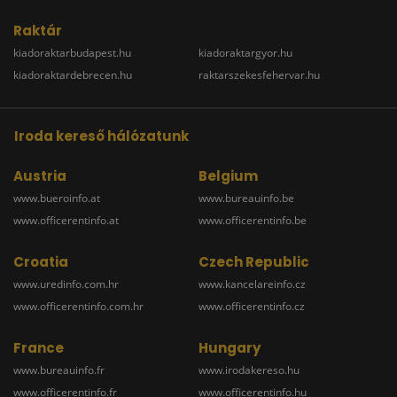
Raktár
kiadoraktarbudapest.hu
kiadoraktargyor.hu
kiadoraktardebrecen.hu
raktarszekesfehervar.hu
Iroda kereső hálózatunk
Austria
Belgium
www.bueroinfo.at
www.bureauinfo.be
www.officerentinfo.at
www.officerentinfo.be
Croatia
Czech Republic
www.uredinfo.com.hr
www.kancelareinfo.cz
www.officerentinfo.com.hr
www.officerentinfo.cz
France
Hungary
www.bureauinfo.fr
www.irodakereso.hu
www.officerentinfo.fr
www.officerentinfo.hu