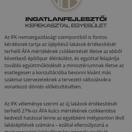
Az IFK nemzetgazdasági szempontból is fontos
kérdésnek tartja az újépítésű lakások értékesítését
terhelő ÁFA mértékének csökkentését illetve az ebből
következő építőipar élénkülést, és egyúttal felajánlja
további együttműködését a minisztériumnak illetve az
esetlegesen a konzultációba bevonni kívánt más
szakmai szervezeteknek a tervezett változásokra
vonatkozó döntés előkészítésében.
Az IFK véleménye szerint az új lakások értékesítését
terhelő 27%-os ÁFA kulcs mértékének csökkentése
kedvező hatással lenne az egyébként mélyponton lévő
lakásépítések számára – ezáltal ellensúlyozná a