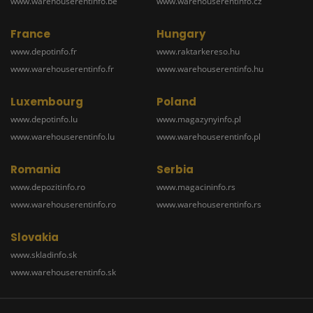
www.warehouserentinfo.be
www.warehouserentinfo.cz
France
Hungary
www.depotinfo.fr
www.raktarkereso.hu
www.warehouserentinfo.fr
www.warehouserentinfo.hu
Luxembourg
Poland
www.depotinfo.lu
www.magazynyinfo.pl
www.warehouserentinfo.lu
www.warehouserentinfo.pl
Romania
Serbia
www.depozitinfo.ro
www.magacininfo.rs
www.warehouserentinfo.ro
www.warehouserentinfo.rs
Slovakia
www.skladinfo.sk
www.warehouserentinfo.sk