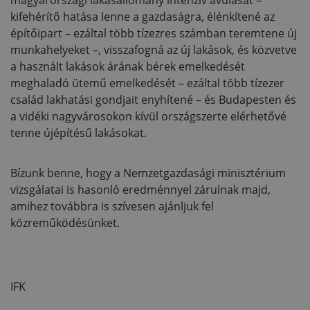
magyarországi lakásállomány intenzív avulását –
kifehérítő hatása lenne a gazdaságra, élénkítené az
építőipart – ezáltal több tízezres számban teremtene új
munkahelyeket –, visszafogná az új lakások, és közvetve
a használt lakások árának bérek emelkedését
meghaladó ütemű emelkedését – ezáltal több tízezer
család lakhatási gondjait enyhítené – és Budapesten és
a vidéki nagyvárosokon kívül országszerte elérhetővé
tenne újépítésű lakásokat.
Bízunk benne, hogy a Nemzetgazdasági minisztérium
vizsgálatai is hasonló eredménnyel zárulnak majd,
amihez továbbra is szívesen ajánljuk fel
közreműködésünket.
IFK