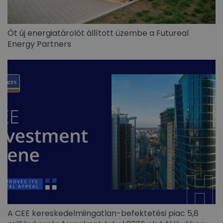
Öt új energiatárolót állított üzembe a Futureal
Energy Partners
A CEE kereskedelmiingatlan-befektetési piac 5,8