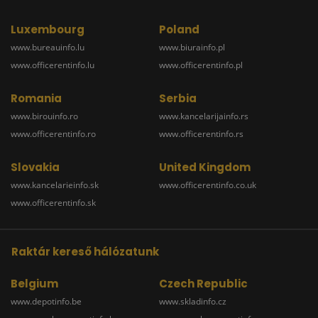
Luxembourg
Poland
www.bureauinfo.lu
www.biurainfo.pl
www.officerentinfo.lu
www.officerentinfo.pl
Romania
Serbia
www.birouinfo.ro
www.kancelarijainfo.rs
www.officerentinfo.ro
www.officerentinfo.rs
Slovakia
United Kingdom
www.kancelarieinfo.sk
www.officerentinfo.co.uk
www.officerentinfo.sk
Raktár kereső hálózatunk
Belgium
Czech Republic
www.depotinfo.be
www.skladinfo.cz