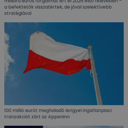
milliárd eurós forgalmat ért el 2026 első félévében –
a befektetők visszatértek, de jóval szelektívebb
stratégiával
100 millió eurót meghaladó lengyel ingatlanpiaci
tranzakciót zárt az Appeninn