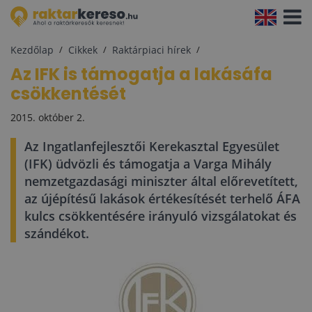
Navigá
aktivál
Kezdőlap
Cikkek
Raktárpiaci hírek
Az IFK is támogatja a lakásáfa
csökkentését
2015. október 2.
Az Ingatlanfejlesztői Kerekasztal Egyesület
(IFK) üdvözli és támogatja a Varga Mihály
nemzetgazdasági miniszter által előrevetített,
az újépítésű lakások értékesítését terhelő ÁFA
kulcs csökkentésére irányuló vizsgálatokat és
szándékot.