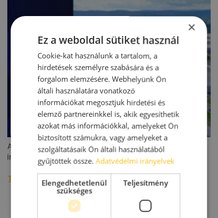
×
Ez a weboldal sütiket használ
Cookie-kat használunk a tartalom, a
hirdetések személyre szabására és a
forgalom elemzésére. Webhelyünk Ön
általi használatára vonatkozó
információkat megosztjuk hirdetési és
elemző partnereinkkel is, akik egyesíthetik
azokat más információkkal, amelyeket Ön
biztosított számukra, vagy amelyeket a
A BIEF 2026 második negyedéves ipari/logisztikai
szolgáltatásaik Ön általi használatából
ingatlanoiaci jelentése
gyűjtöttek össze.
Adatvédelmi irányelvek
További raktárpiaci hírek »
Elengedhetetlenül
Teljesítmény
szükséges