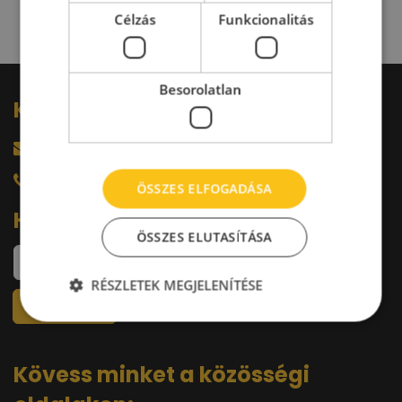
Célzás
Funkcionalitás
Besorolatlan
Kérdésed van?
harkacsi@raktarkereso.hu
+36 30 644 76 55
ÖSSZES ELFOGADÁSA
Hírlevél
ÖSSZES ELUTASÍTÁSA
RÉSZLETEK MEGJELENÍTÉSE
Kövess minket a közösségi