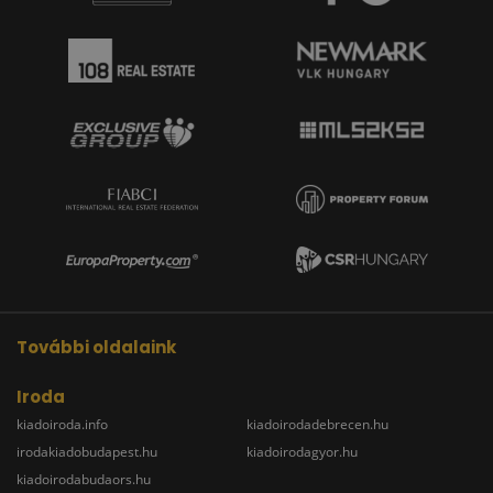
További oldalaink
Iroda
kiadoiroda.info
kiadoirodadebrecen.hu
irodakiadobudapest.hu
kiadoirodagyor.hu
kiadoirodabudaors.hu