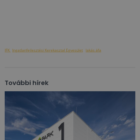
IFK
Ingatlanfejlesztési Kerekasztal Egyesület
lakás áfa
További hírek