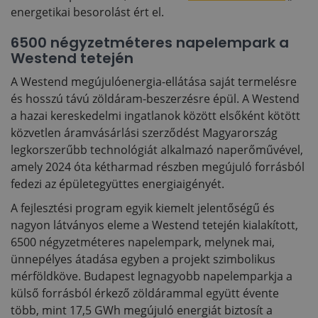
energetikai besorolást ért el.
6500 négyzetméteres napelempark a
Westend tetején
A Westend megújulóenergia-ellátása saját termelésre
és hosszú távú zöldáram-beszerzésre épül. A Westend
a hazai kereskedelmi ingatlanok között elsőként kötött
közvetlen áramvásárlási szerződést Magyarország
legkorszerűbb technológiát alkalmazó naperőművével,
amely 2024 óta kétharmad részben megújuló forrásból
fedezi az épületegyüttes energiaigényét.
A fejlesztési program egyik kiemelt jelentőségű és
nagyon látványos eleme a Westend tetején kialakított,
6500 négyzetméteres napelempark, melynek mai,
ünnepélyes átadása egyben a projekt szimbolikus
mérföldköve. Budapest legnagyobb napelemparkja a
külső forrásból érkező zöldárammal együtt évente
több, mint 17,5 GWh megújuló energiát biztosít a