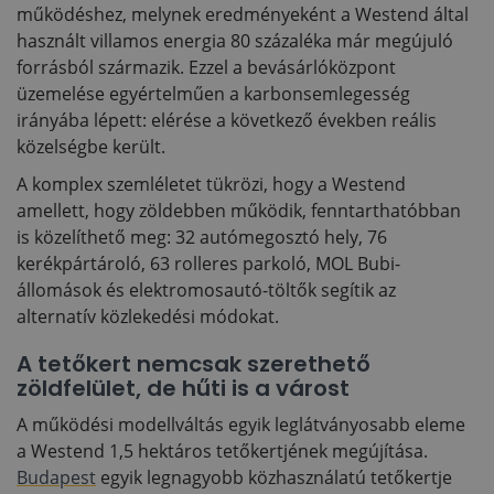
működéshez, melynek eredményeként a Westend által
használt villamos energia 80 százaléka már megújuló
forrásból származik. Ezzel a bevásárlóközpont
üzemelése egyértelműen a karbonsemlegesség
irányába lépett: elérése a következő években reális
közelségbe került.
A komplex szemléletet tükrözi, hogy a Westend
amellett, hogy zöldebben működik, fenntarthatóbban
is közelíthető meg: 32 autómegosztó hely, 76
kerékpártároló, 63 rolleres parkoló, MOL Bubi-
állomások és elektromosautó-töltők segítik az
alternatív közlekedési módokat.
A tetőkert nemcsak szerethető
zöldfelület, de hűti is a várost
A működési modellváltás egyik leglátványosabb eleme
a Westend 1,5 hektáros tetőkertjének megújítása.
Budapest
egyik legnagyobb közhasználatú tetőkertje