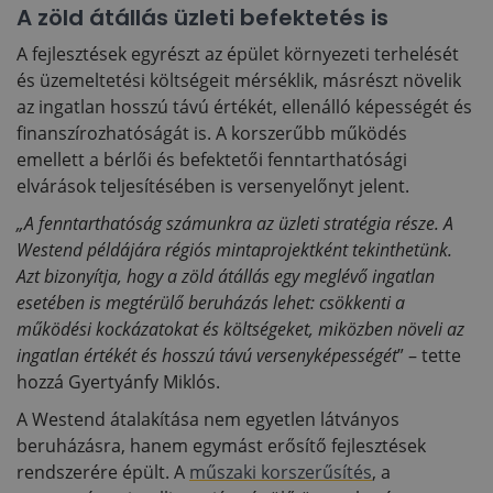
A zöld átállás üzleti befektetés is
A fejlesztések egyrészt az épület környezeti terhelését
és üzemeltetési költségeit mérséklik, másrészt növelik
az ingatlan hosszú távú értékét, ellenálló képességét és
finanszírozhatóságát is. A korszerűbb működés
emellett a bérlői és befektetői fenntarthatósági
elvárások teljesítésében is versenyelőnyt jelent.
„A fenntarthatóság számunkra az üzleti stratégia része. A
Westend példájára régiós mintaprojektként tekinthetünk.
Azt bizonyítja, hogy a zöld átállás egy meglévő ingatlan
esetében is megtérülő beruházás lehet: csökkenti a
működési kockázatokat és költségeket, miközben növeli az
ingatlan értékét és hosszú távú versenyképességét
” – tette
hozzá Gyertyánfy Miklós.
A Westend átalakítása nem egyetlen látványos
beruházásra, hanem egymást erősítő fejlesztések
rendszerére épült. A
műszaki korszerűsítés
, a