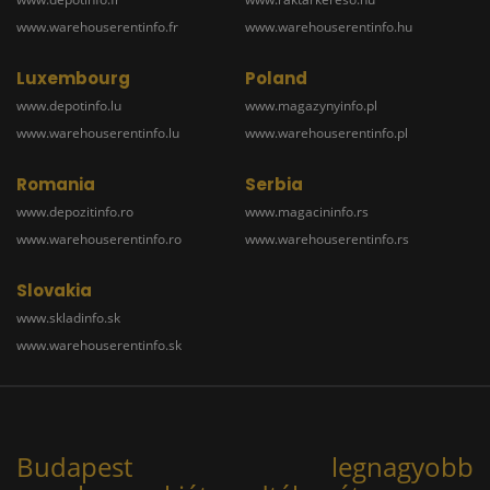
www.warehouserentinfo.fr
www.warehouserentinfo.hu
Luxembourg
Poland
www.depotinfo.lu
www.magazynyinfo.pl
www.warehouserentinfo.lu
www.warehouserentinfo.pl
Romania
Serbia
www.depozitinfo.ro
www.magacininfo.rs
www.warehouserentinfo.ro
www.warehouserentinfo.rs
Slovakia
www.skladinfo.sk
www.warehouserentinfo.sk
Budapest legnagyobb