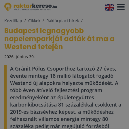
Navigá
aktivál
Kezdőlap
Cikkek
Raktárpiaci hírek
Budapest legnagyobb
napelemparkját adták át ma a
Westend tetején
2026. június 30.
A Gránit Pólus Csoporthoz tartozó 27 éves,
évente mintegy 18 millió látogatót fogadó
Westend új alapokra helyezte működését. A
több éven átívelő fejlesztési program
eredményeként az épületegyüttes
karbonkibocsátása 81 százalékkal csökkent a
2019-es bázisévhez képest, a működéshez
felhasznált villamos energia mintegy 80
százaléka pedig már megújuló forrásból