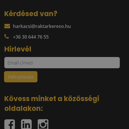
Kérdésed van?
harkacsi@raktarkereso.hu
+36 30 644 76 55
Hírlevél
Kövess minket a közösségi
oldalakon: