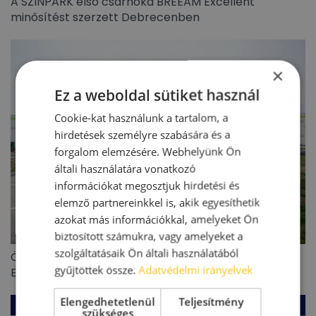
A SZINPARK első csarnoka BREEAM Excellent
minősítést szerzett Debrecenben
×
Ez a weboldal sütiket használ
Cookie-kat használunk a tartalom, a
hirdetések személyre szabására és a
forgalom elemzésére. Webhelyünk Ön
általi használatára vonatkozó
információkat megosztjuk hirdetési és
elemző partnereinkkel is, akik egyesíthetik
azokat más információkkal, amelyeket Ön
biztosított számukra, vagy amelyeket a
szolgáltatásaik Ön általi használatából
Öt új energiatárolót állított üzembe a Futureal
gyűjtöttek össze.
Adatvédelmi irányelvek
Energy Partners
Elengedhetetlenül
Teljesítmény
szükséges