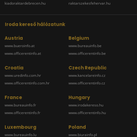
kiadoraktardebrecen.hu
raktarszekesfehervar.hu
Iroda kereső hálózatunk
Austria
Belgium
www.bueroinfo.at
www.bureauinfo.be
www.officerentinfo.at
www.officerentinfo.be
Croatia
Czech Republic
www.uredinfo.com.hr
www.kancelareinfo.cz
www.officerentinfo.com.hr
www.officerentinfo.cz
France
Hungary
www.bureauinfo.fr
www.irodakereso.hu
www.officerentinfo.fr
www.officerentinfo.hu
Luxembourg
Poland
www.bureauinfo.lu
www.biurainfo.pl