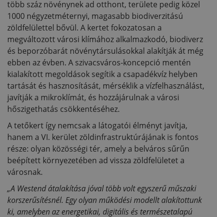
több száz növénynek ad otthont, területe pedig közel
1000 négyzetméternyi, magasabb biodiverzitású
zöldfelülettel bővül. A kertet fokozatosan a
megváltozott városi klímához alkalmazkodó, biodiverz
és beporzóbarát növénytársulásokkal alakítják át még
ebben az évben. A szivacsváros-koncepció mentén
kialakított megoldások segítik a csapadékvíz helyben
tartását és hasznosítását, mérséklik a vízfelhasználást,
javítják a mikroklímát, és hozzájárulnak a városi
hőszigethatás csökkentéséhez.
A tetőkert így nemcsak a látogatói élményt javítja,
hanem a VI. kerület zöldinfrastruktúrájának is fontos
része: olyan közösségi tér, amely a belváros sűrűn
beépített környezetében ad vissza zöldfelületet a
városnak.
„A Westend átalakítása jóval több volt egyszerű műszaki
korszerűsítésnél. Egy olyan működési modellt alakítottunk
ki, amelyben az energetikai, digitális és természetalapú