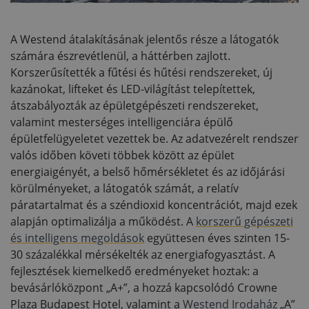
A Westend átalakításának jelentős része a látogatók
számára észrevétlenül, a háttérben zajlott.
Korszerűsítették a fűtési és hűtési rendszereket, új
kazánokat, lifteket és LED-világítást telepítettek,
átszabályozták az épületgépészeti rendszereket,
valamint mesterséges intelligenciára épülő
épületfelügyeletet vezettek be. Az adatvezérelt rendszer
valós időben követi többek között az épület
energiaigényét, a belső hőmérsékletet és az időjárási
körülményeket, a látogatók számát, a relatív
páratartalmat és a széndioxid koncentrációt, majd ezek
alapján optimalizálja a működést. A
korszerű gépészeti
és intelligens megoldások
együttesen éves szinten 15-
30 százalékkal mérsékelték az energiafogyasztást. A
fejlesztések kiemelkedő eredményeket hoztak: a
bevásárlóközpont „A+”, a hozzá kapcsolódó Crowne
Plaza Budapest Hotel, valamint a
Westend Irodaház
„A”