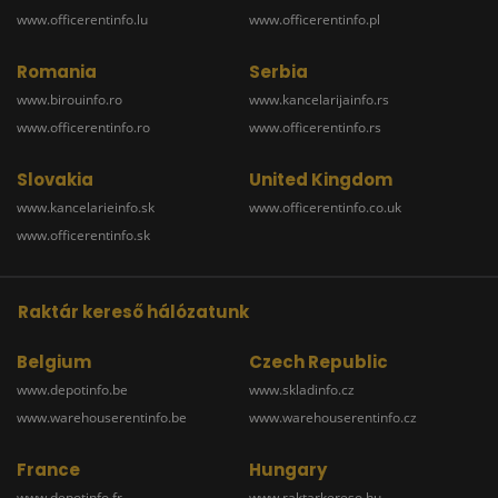
www.officerentinfo.lu
www.officerentinfo.pl
Romania
Serbia
www.birouinfo.ro
www.kancelarijainfo.rs
www.officerentinfo.ro
www.officerentinfo.rs
Slovakia
United Kingdom
www.kancelarieinfo.sk
www.officerentinfo.co.uk
www.officerentinfo.sk
Raktár kereső hálózatunk
Belgium
Czech Republic
www.depotinfo.be
www.skladinfo.cz
www.warehouserentinfo.be
www.warehouserentinfo.cz
France
Hungary
www.depotinfo.fr
www.raktarkereso.hu