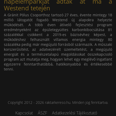
napelemparkját adták át ma a
Westend tetején
A Gránit Pólus Csoporthoz tartozó 27 éves, évente mintegy 18
millió látogatót fogadó Westend új alapokra helyezte
működését. A több éven átívelő fejlesztési program
eredményeként az épületegyüttes karbonkibocsátása 81
százalékkal csökkent a 2019-es bázisévhez képest, a
működéshez felhasznált villamos energia mintegy 80
százaléka pedig már megújuló forrásból származik. A műszaki
korszerűsítést, az adatvezérelt üzemeltetést, a megújuló
energiát és a természetalapú megoldásokat összekapcsoló
program azt mutatja meg, hogyan lehet egy meglévő ingatlant
egyszerre fenntarthatóbbá, hatékonyabbá és értékesebbé
tenni.
Copyright 2012 - 2026 raktarkereso.hu. Minden jog fenntartva.
Kapcsolat
ÁSZF
Adatkezelési Tájékoztató