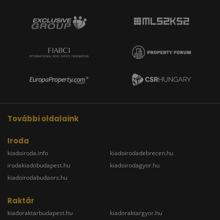
További oldalaink
Iroda
kiadoiroda.info
kiadoirodadebrecen.hu
irodakiadobudapest.hu
kiadoirodagyor.hu
kiadoirodabudaors.hu
Raktár
kiadoraktarbudapest.hu
kiadoraktargyor.hu