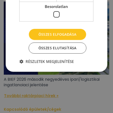
Besorolatlan
ÖSSZES ELFOGADÁSA
ÖSSZES ELUTASÍTÁSA
RÉSZLETEK MEGJELENÍTÉSE
A BIEF 2026 második negyedéves ipari/logisztikai
ingatlanoiaci jelentése
További raktárpiaci hírek »
Kapcsolódó épületek/cégek