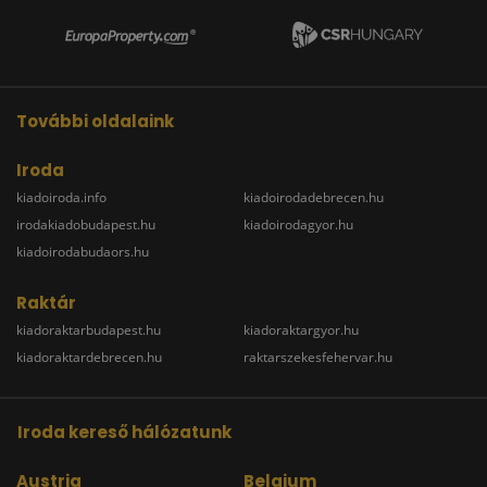
További oldalaink
Iroda
kiadoiroda.info
kiadoirodadebrecen.hu
irodakiadobudapest.hu
kiadoirodagyor.hu
kiadoirodabudaors.hu
Raktár
kiadoraktarbudapest.hu
kiadoraktargyor.hu
kiadoraktardebrecen.hu
raktarszekesfehervar.hu
Iroda kereső hálózatunk
Austria
Belgium