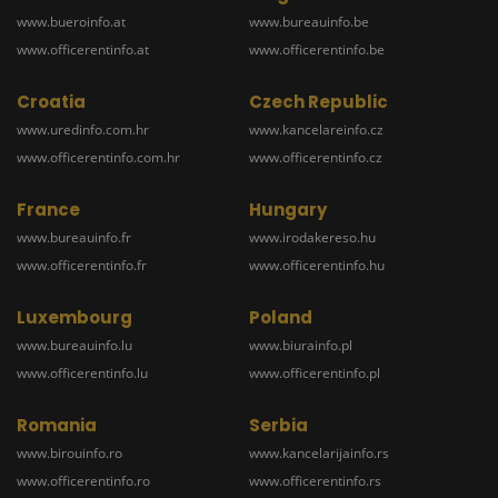
www.bueroinfo.at
www.bureauinfo.be
www.officerentinfo.at
www.officerentinfo.be
Croatia
Czech Republic
www.uredinfo.com.hr
www.kancelareinfo.cz
www.officerentinfo.com.hr
www.officerentinfo.cz
France
Hungary
www.bureauinfo.fr
www.irodakereso.hu
www.officerentinfo.fr
www.officerentinfo.hu
Luxembourg
Poland
www.bureauinfo.lu
www.biurainfo.pl
www.officerentinfo.lu
www.officerentinfo.pl
Romania
Serbia
www.birouinfo.ro
www.kancelarijainfo.rs
www.officerentinfo.ro
www.officerentinfo.rs