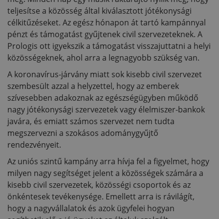
teljesítse a közösség által kiválasztott jótékonysági
célkitűzéseket. Az egész hónapon át tartó kampánnyal
pénzt és támogatást gyűjtenek civil szervezeteknek. A
Prologis ott igyekszik a támogatást visszajuttatni a helyi
közösségeknek, ahol arra a legnagyobb szükség van.
A koronavírus-járvány miatt sok kisebb civil szervezet
szembesült azzal a helyzettel, hogy az emberek
szívesebben adakoznak az egészségügyben működő
nagy jótékonysági szervezetek vagy élelmiszer-bankok
javára, és emiatt számos szervezet nem tudta
megszervezni a szokásos adománygyűjtő
rendezvényeit.
Az uniós szintű kampány arra hívja fel a figyelmet, hogy
milyen nagy segítséget jelent a közösségek számára a
kisebb civil szervezetek, közösségi csoportok és az
önkéntesek tevékenysége. Emellett arra is rávilágít,
hogy a nagyvállalatok és azok ügyfelei hogyan