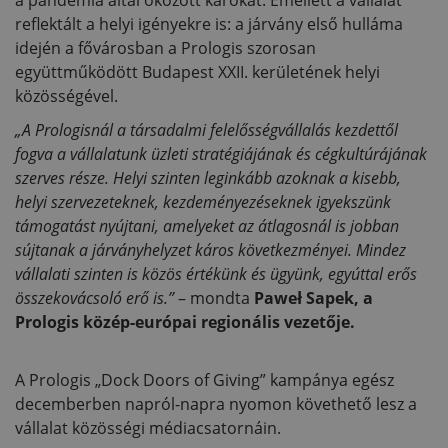
reflektált a helyi igényekre is: a járvány első hulláma
idején a fővárosban a Prologis szorosan
együttműködött Budapest XXII. kerületének helyi
közösségével.
„A Prologisnál a társadalmi felelősségvállalás kezdettől
fogva a vállalatunk üzleti stratégiájának és cégkultúrájának
szerves része. Helyi szinten leginkább azoknak a kisebb,
helyi szervezeteknek, kezdeményezéseknek igyekszünk
támogatást nyújtani, amelyeket az átlagosnál is jobban
sújtanak a járványhelyzet káros következményei. Mindez
vállalati szinten is közös értékünk és ügyünk, egyúttal erős
összekovácsoló erő is.”
– mondta
Paweł Sapek, a
Prologis közép-európai regionális vezetője.
A Prologis „Dock Doors of Giving” kampánya egész
decemberben napról-napra nyomon követhető lesz a
vállalat közösségi médiacsatornáin.