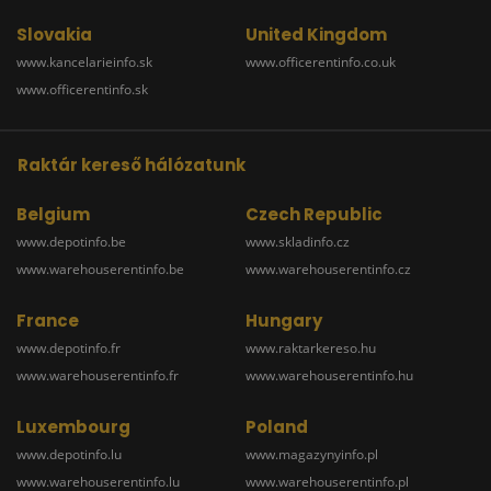
Slovakia
United Kingdom
www.kancelarieinfo.sk
www.officerentinfo.co.uk
www.officerentinfo.sk
Raktár kereső hálózatunk
Belgium
Czech Republic
www.depotinfo.be
www.skladinfo.cz
www.warehouserentinfo.be
www.warehouserentinfo.cz
France
Hungary
www.depotinfo.fr
www.raktarkereso.hu
www.warehouserentinfo.fr
www.warehouserentinfo.hu
Luxembourg
Poland
www.depotinfo.lu
www.magazynyinfo.pl
www.warehouserentinfo.lu
www.warehouserentinfo.pl