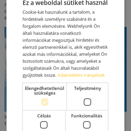
Ez a weboldal sütiket használ
milliárd eurós forgalmat ért el 2026 első félévében –
a befektetők visszatértek, de jóval szelektívebb
Cookie-kat használunk a tartalom, a
stratégiával
hirdetések személyre szabására és a
forgalom elemzésére. Webhelyünk Ön
általi használatára vonatkozó
információkat megosztjuk hirdetési és
elemző partnereinkkel is, akik egyesíthetik
azokat más információkkal, amelyeket Ön
biztosított számukra, vagy amelyeket a
szolgáltatásaik Ön általi használatából
gyűjtöttek össze.
Adatvédelmi irányelvek
Elengedhetetlenül
Teljesítmény
szükséges
Célzás
Funkcionalitás
100 millió eurót meghaladó lengyel ingatlanpiaci
tranzakciót zárt az Appeninn