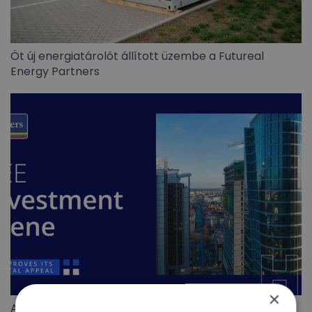
Öt új energiatárolót állított üzembe a Futureal
Energy Partners
×
A CEE kereskedelmiingatlan-befektetési piac 5,8