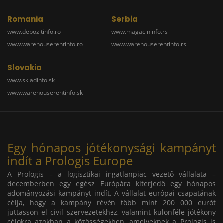
Romania
Serbia
www.depozitinfo.ro
www.magacininfo.rs
www.warehouserentinfo.ro
www.warehouserentinfo.rs
Slovakia
www.skladinfo.sk
www.warehouserentinfo.sk
Egy hónapos jótékonysági kampányt
indít a Prologis Europe
A Prologis – a logisztikai ingatlanpiac vezető vállalata –
decemberben egy egész Európára kiterjedő egy hónapos
adományozási kampányt indít. A vállalat európai csapatának
célja, hogy a kampány révén több mint 200 000 eurót
juttasson el civil szervezetekhez, valamint különféle jótékony
célokra azokban a közösségekben, amelyeknek a Prologis is