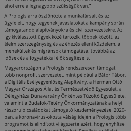
ahol erre a legnagyobb szükségük van.”
A Prologis arra ösztönözte a munkatársait és az
ügyfeleit, hogy tegyenek javaslatokat a kampány során
támogatandó alapítványokra és civil szervezetekre. Az
így kiválasztott ügyek közé tartozik, többek között, az
élelmiszerszegénység és az éhezés elleni küzdelem, a
menekültek és migránsok támogatása, továbbá az
idősek és a fogyatékkal élők segítése is.
Magyarországon a Prologis rendszeresen támogat
több nonprofit szervezetet, mint például a Bátor Tábor,
a Digitális Esélyegyenlőség Alapítvány, a Herman Ottó
Magyar Országos Állat és Természetvédő Egyesület, a
Délegyháza Dunavarsány Önkéntes Tűzoltó Egyesülete,
valamint a Budafok-Tétény Önkormányzatának a helyi
rászoruló családokat támogató kezdeményezése. 2020-
ban, a koronavírus-okozta válság idején a Prologis több
programot is elindított világszerte azért, hogy enyhítse
a pandémia által okozott károkat. Emellett a vállalat