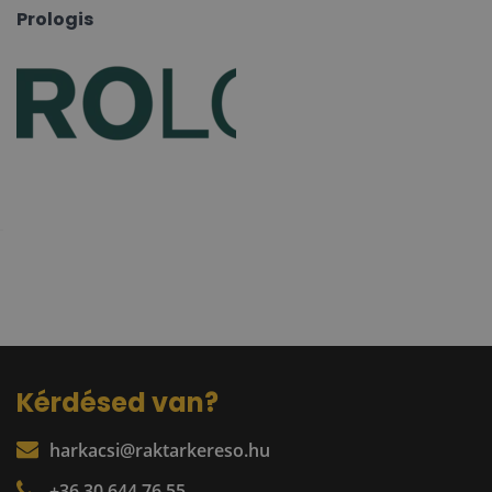
Prologis
Kérdésed van?
harkacsi@raktarkereso.hu
+36 30 644 76 55