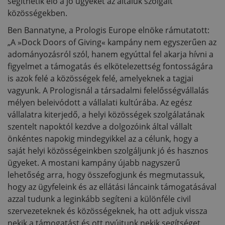
segíthetik elő a jó ügyeket az általuk szolgált
közösségekben.
Ben Bannatyne, a Prologis Europe elnöke rámutatott:
„A »Dock Doors of Giving« kampány nem egyszerűen az
adományozásról szól, hanem egyúttal fel akarja hívni a
figyelmet a támogatás és elkötelezettség fontosságára
is azok felé a közösségek felé, amelyeknek a tagjai
vagyunk. A Prologisnál a társadalmi felelősségvállalás
mélyen beleivódott a vállalati kultúrába. Az egész
vállalatra kiterjedő, a helyi közösségek szolgálatának
szentelt napoktól kezdve a dolgozóink által vállalt
önkéntes napokig mindegyikkel az a célunk, hogy a
saját helyi közösségeinkben szolgáljunk jó és hasznos
ügyeket. A mostani kampány újabb nagyszerű
lehetőség arra, hogy összefogjunk és megmutassuk,
hogy az ügyfeleink és az ellátási láncaink támogatásával
azzal tudunk a leginkább segíteni a különféle civil
szervezeteknek és közösségeknek, ha ott adjuk vissza
nekik a támogatást és ott nyújtunk nekik segítséget,