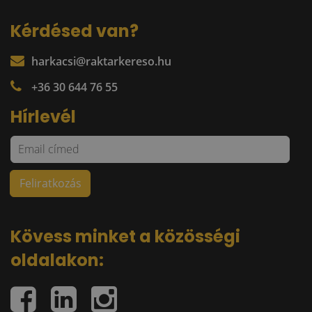
Kérdésed van?
harkacsi@raktarkereso.hu
+36 30 644 76 55
Hírlevél
Kövess minket a közösségi
oldalakon: