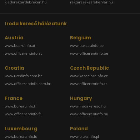
kiadoraktardebrecen.hu
raktarszekesfehervar.hu
Iroda kereső hálózatunk
Austria
Belgium
www.bueroinfo.at
www.bureauinfo.be
www.officerentinfo.at
www.officerentinfo.be
Croatia
Czech Republic
www.uredinfo.com.hr
www.kancelareinfo.cz
www.officerentinfo.com.hr
www.officerentinfo.cz
France
Hungary
www.bureauinfo.fr
www.irodakereso.hu
www.officerentinfo.fr
www.officerentinfo.hu
Luxembourg
Poland
www.bureauinfo.lu
www.biurainfo.pl