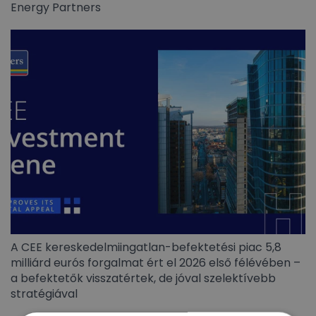
Energy Partners
A CEE kereskedelmiingatlan-befektetési piac 5,8
milliárd eurós forgalmat ért el 2026 első félévében –
a befektetők visszatértek, de jóval szelektívebb
stratégiával