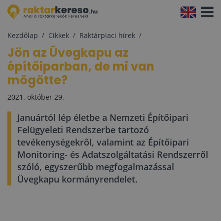
Navigá
aktivál
Kezdőlap
Cikkek
Raktárpiaci hírek
Jön az Üvegkapu az
építőiparban, de mi van
mögötte?
2021. október 29.
Januártól lép életbe a Nemzeti Építőipari
Felügyeleti Rendszerbe tartozó
tevékenységekről, valamint az Építőipari
Monitoring- és Adatszolgáltatási Rendszerről
szóló, egyszerűbb megfogalmazással
Üvegkapu kormányrendelet.