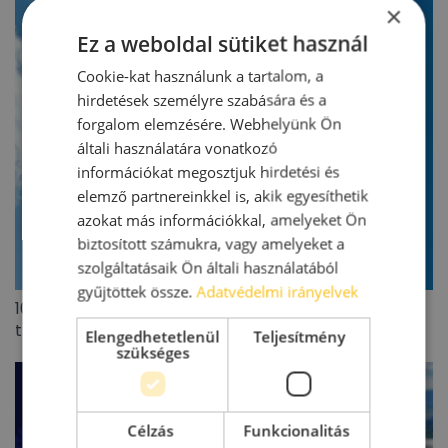
×
Ez a weboldal sütiket használ
Cookie-kat használunk a tartalom, a
hirdetések személyre szabására és a
forgalom elemzésére. Webhelyünk Ön
általi használatára vonatkozó
információkat megosztjuk hirdetési és
elemző partnereinkkel is, akik egyesíthetik
azokat más információkkal, amelyeket Ön
biztosított számukra, vagy amelyeket a
szolgáltatásaik Ön általi használatából
gyűjtöttek össze.
Adatvédelmi irányelvek
100 millió eurót meghaladó lengyel ingatlanpiaci
tranzakciót zárt az Appeninn
Elengedhetetlenül
Teljesítmény
szükséges
Célzás
Funkcionalitás