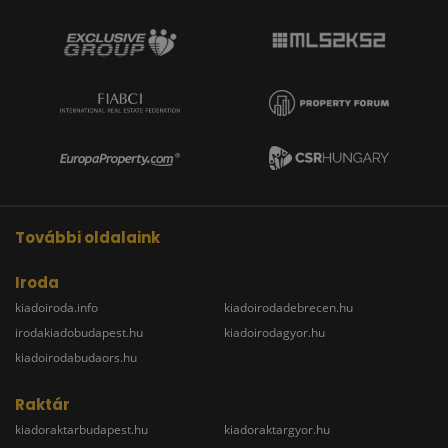
További oldalaink
Iroda
kiadoiroda.info
kiadoirodadebrecen.hu
irodakiadobudapest.hu
kiadoirodagyor.hu
kiadoirodabudaors.hu
Raktár
kiadoraktarbudapest.hu
kiadoraktargyor.hu