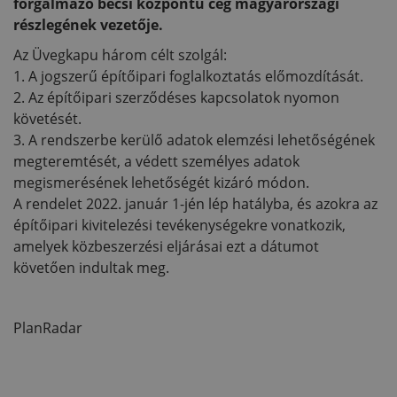
forgalmazó bécsi központú cég magyarországi
részlegének vezetője.
Az Üvegkapu három célt szolgál:
1. A jogszerű építőipari foglalkoztatás előmozdítását.
2. Az építőipari szerződéses kapcsolatok nyomon
követését.
3. A rendszerbe kerülő adatok elemzési lehetőségének
megteremtését, a védett személyes adatok
megismerésének lehetőségét kizáró módon.
A rendelet 2022. január 1-jén lép hatályba, és azokra az
építőipari kivitelezési tevékenységekre vonatkozik,
amelyek közbeszerzési eljárásai ezt a dátumot
követően indultak meg.
PlanRadar