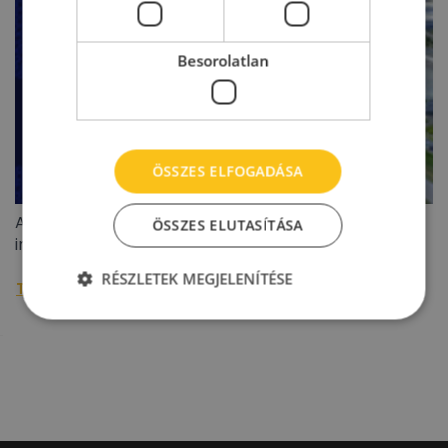
Besorolatlan
ÖSSZES ELFOGADÁSA
A BIEF 2026 második negyedéves ipari/logisztikai
ÖSSZES ELUTASÍTÁSA
ingatlanoiaci jelentése
RÉSZLETEK MEGJELENÍTÉSE
További raktárpiaci hírek »