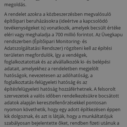
megoldás.
A rendelet azokra a közbeszerzésben megvalósuló
építőipari beruházásokra (ideértve a kapcsolódó
tevékenységeket is) vonatkozik, amelyek becsült értéke
eléri vagy meghaladja a 700 millió forintot. Az Üvegkapu
rendszerben (Építőipari Monitoring- és
Adatszolgáltatási Rendszer) rögzíteni kell az építési
területen megfordulók, így a vendégek,
foglalkoztatottak és az alvállalkozók ki- és belépési
adatait, amelyekhez a rendeletben megjelölt
hatóságok, nevezetesen az adóhatóság, a
foglalkoztatás-felügyeleti hatóság és az
építésfelügyeleti hatóság hozzáférhetnek. A felsorolt
szervezetek a valós időben rendelkezésükre bocsátott
adatok alapján keresztellenőrzésekkel pontosan
nyomon követhetik, hogy egy adott építkezésen éppen
kik dolgoznak, és azt is látják, hogy a munkáltatójuk
szabályosan bejelentette őket, rendben fizeti utánuk a