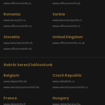
www.officerentinfo.lu
www.officerentinfo.pl
Romania
Serbia
www.birouinfo.ro
www.kancelarijainfo.rs
www.officerentinfo.ro
www.officerentinfo.rs
Slovakia
United Kingdom
www.kancelarieinfo.sk
www.officerentinfo.co.uk
www.officerentinfo.sk
Raktár kereső hálózatunk
Belgium
Czech Republic
www.depotinfo.be
www.skladinfo.cz
www.warehouserentinfo.be
www.warehouserentinfo.cz
France
Hungary
www.depotinfo.fr
www.raktarkereso.hu