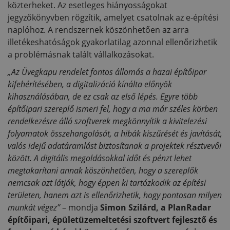
közterheket. Az esetleges hiányosságokat
jegyzőkönyvben rögzítik, amelyet csatolnak az e-építési
naplóhoz. A rendszernek köszönhetően az arra
illetékeshatóságok gyakorlatilag azonnal ellenőrizhetik
a problémásnak talált vállalkozásokat.
„Az Üvegkapu rendelet fontos állomás a hazai építőipar
kifehérítésében, a digitalizáció kínálta előnyök
kihasználásában, de ez csak az első lépés. Egyre több
építőipari szereplő ismeri fel, hogy a ma már széles körben
rendelkezésre álló szoftverek megkönnyítik a kivitelezési
folyamatok összehangolását, a hibák kiszűrését és javítását,
valós idejű adatáramlást biztosítanak a projektek résztvevői
között. A digitális megoldásokkal időt és pénzt lehet
megtakarítani annak köszönhetően, hogy a szereplők
nemcsak azt látják, hogy éppen ki tartózkodik az építési
területen, hanem azt is ellenőrizhetik, hogy pontosan milyen
munkát végez”
– mondja
Simon Szilárd, a PlanRadar
építőipari, épületüzemeltetési szoftvert fejlesztő és