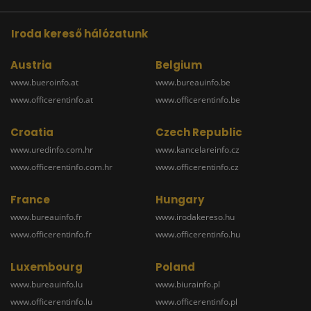
Iroda kereső hálózatunk
Austria
Belgium
www.bueroinfo.at
www.bureauinfo.be
www.officerentinfo.at
www.officerentinfo.be
Croatia
Czech Republic
www.uredinfo.com.hr
www.kancelareinfo.cz
www.officerentinfo.com.hr
www.officerentinfo.cz
France
Hungary
www.bureauinfo.fr
www.irodakereso.hu
www.officerentinfo.fr
www.officerentinfo.hu
Luxembourg
Poland
www.bureauinfo.lu
www.biurainfo.pl
www.officerentinfo.lu
www.officerentinfo.pl