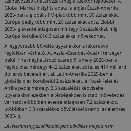
szabályozások határozzák meg a szektor fejlődését. A
Global Market Insights adatai alapján Észak-Amerika
2025-ben a globális FM-piac több mint 30 százalékát,
Európa pedig több mint 26 százalékát adta. Előbbi
2035-ig évente átlagosan mintegy 5 százalékkal, míg
Európa körülbelül 6,3 százalékkal növekedhet.
A leggyorsabb bővülés ugyanakkor a feltörekvő
régiókban várható. Az Ázsia–Csendes-óceáni térségen
belül Kína meghatározó szereplő, amely 2025-ben a
régiós piac mintegy 44,2 százalékát adta, és 414 milliárd
dolláros bevételt ért el. Latin-Amerika 2025-ben a
globális piac körülbelül 2 százalékát, a Közel-Kelet és
Afrika pedig mintegy 2,6 százalékát képviselte,
ugyanakkor ezekben a térségekben is stabil növekedés
várható: előbbiben évente átlagosan 7,2 százalékos,
utóbbiban 9,3 százalékos bővüléssel számol az elemzés
2035-ig.
„A létesítménygazdálkodás piac bővülése mögött nem