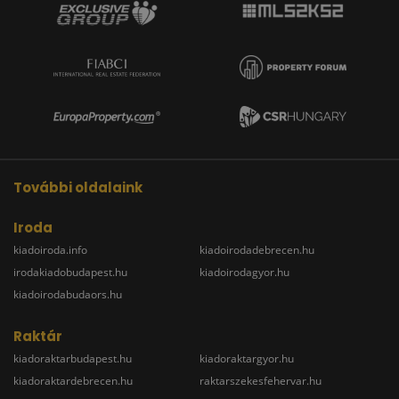
További oldalaink
Iroda
kiadoiroda.info
kiadoirodadebrecen.hu
irodakiadobudapest.hu
kiadoirodagyor.hu
kiadoirodabudaors.hu
Raktár
kiadoraktarbudapest.hu
kiadoraktargyor.hu
kiadoraktardebrecen.hu
raktarszekesfehervar.hu