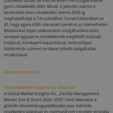
százalékát adták, de a kiszervezett FM-szolgáltatások
gyors növekedés előtt állnak. A jelentés szerint a
kiszervezés éves növekedési üteme 2035-ig
meghaladhatja a 7,4 százalékot. Ennek hátterében az
áll, hogy egyre több szervezet szeretné az üzemeltetési
feladatokat olyan szakosodott szolgáltatókra bízni,
amelyek egyszerre rendelkeznek megfelelő műszaki
tudással, munkaerő-kapacitással, technológiai
háttérrel és számos területet lefedő szolgáltatási
struktúrával.
Háttérinformáció
Global Market Insights Inc. kutatás
A Global Market Insights Inc. „Facility Management
Market Size & Share 2026–2035” című elemzése a
globális létesítménygazdálkodási piac méretét,
növekedési kilátásait és meghatározó trendjeit vizsgálja