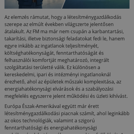
Az elemzés rámutat, hogy a létesítménygazdálkodás
szerepe az elmúlt években világszerte jelentősen
átalakult. Az FM ma már nem csupán a karbantartási,
takarítási, illetve biztonsági feladatokat fedi le, hanem
egyre inkább az ingatlanok teljesítményét,
költséghatékonyságát, fenntarthatóságát és
felhasználói komfortját meghatározó, integrált
szolgáltatási területté válik. Ez különösen a
kereskedelmi, ipari és intézményi ingatlanoknál
érezhető, ahol az épületek műszaki komplexitása, az
energiahatékonysági elvárások és a szabályozási
megfelelés egyszerre jelent működési és üzleti kihívást.
Európa Észak-Amerikával együtt már érett
létesítménygazdálkodási piacnak számít, ahol leginkább
az okos technológiák, valamint a szigorú
fenntarthatósági és energiahatékonysági