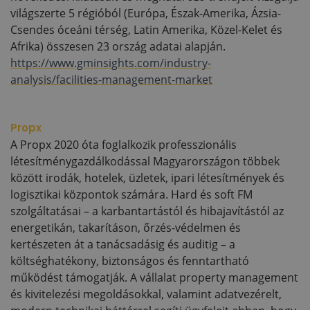
világszerte 5 régióból (Európa, Észak-Amerika, Ázsia-
Csendes óceáni térség, Latin Amerika, Közel-Kelet és
Afrika) összesen 23 ország adatai alapján.
https://www.gminsights.com/industry-
analysis/facilities-management-market
Propx
A Propx 2020 óta foglalkozik professzionális
létesítménygazdálkodással Magyarországon többek
között irodák, hotelek, üzletek, ipari létesítmények és
logisztikai központok számára. Hard és soft FM
szolgáltatásai – a karbantartástól és hibajavítástól az
energetikán, takarításon, őrzés-védelmen és
kertészeten át a tanácsadásig és auditig – a
költséghatékony, biztonságos és fenntartható
működést támogatják. A vállalat property management
és kivitelezési megoldásokkal, valamint adatvezérelt,