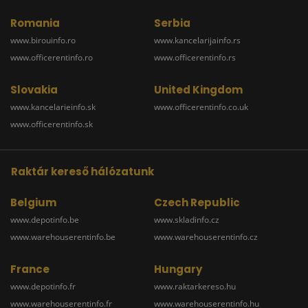
Romania
Serbia
www.birouinfo.ro
www.kancelarijainfo.rs
www.officerentinfo.ro
www.officerentinfo.rs
Slovakia
United Kingdom
www.kancelarieinfo.sk
www.officerentinfo.co.uk
www.officerentinfo.sk
Raktár kereső hálózatunk
Belgium
Czech Republic
www.depotinfo.be
www.skladinfo.cz
www.warehouserentinfo.be
www.warehouserentinfo.cz
France
Hungary
www.depotinfo.fr
www.raktarkereso.hu
www.warehouserentinfo.fr
www.warehouserentinfo.hu