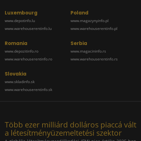
Luxembourg
Poland
www.depotinfo.lu
www.magazynyinfo.pl
www.warehouserentinfo.lu
www.warehouserentinfo.pl
Romania
Serbia
www.depozitinfo.ro
www.magacininfo.rs
www.warehouserentinfo.ro
www.warehouserentinfo.rs
Slovakia
www.skladinfo.sk
www.warehouserentinfo.sk
Több ezer milliárd dolláros piaccá vált
a létesítményüzemeltetési szektor