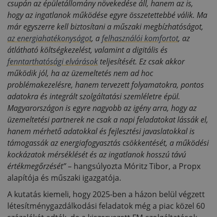
csupán az épületállomány növekedése áll, hanem az is,
hogy az ingatlanok működése egyre összetettebbé válik. Ma
már egyszerre kell biztosítani a műszaki megbízhatóságot,
az energiahatékonyságot
, a
felhasználói komfortot
, az
átlátható költségkezelést, valamint a digitális és
fenntarthatósági elvárások
teljesítését. Ez csak akkor
működik jól, ha az üzemeltetés nem ad hoc
problémakezelésre, hanem tervezett folyamatokra, pontos
adatokra és integrált szolgáltatási szemléletre épül.
Magyarországon is egyre nagyobb az igény arra, hogy az
üzemeltetési partnerek ne csak a napi feladatokat lássák el,
hanem mérhető adatokkal és fejlesztési javaslatokkal is
támogassák az energiafogyasztás csökkentését, a működési
kockázatok mérséklését és az ingatlanok hosszú távú
értékmegőrzését”
– hangsúlyozta Móritz Tibor, a Propx
alapítója és műszaki igazgatója.
A kutatás kiemeli, hogy 2025-ben a házon belül végzett
létesítménygazdálkodási feladatok még a piac közel 60