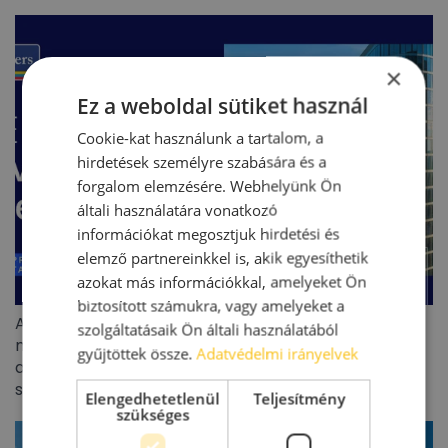
×
Ez a weboldal sütiket használ
Cookie-kat használunk a tartalom, a
hirdetések személyre szabására és a
forgalom elemzésére. Webhelyünk Ön
általi használatára vonatkozó
információkat megosztjuk hirdetési és
elemző partnereinkkel is, akik egyesíthetik
azokat más információkkal, amelyeket Ön
biztosított számukra, vagy amelyeket a
A CEE kereskedelmiingatlan-befektetési piac 5,8
szolgáltatásaik Ön általi használatából
milliárd eurós forgalmat ért el 2026 első félévében –
gyűjtöttek össze.
Adatvédelmi irányelvek
a befektetők visszatértek, de jóval szelektívebb
stratégiával
Elengedhetetlenül
Teljesítmény
szükséges