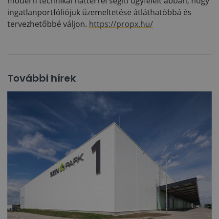
modern technikai háttérrel segíti ügyfeleit abban, hogy
ingatlanportfóliójuk üzemeltetése átláthatóbbá és
tervezhetőbbé váljon.
https://propx.hu/
További hírek