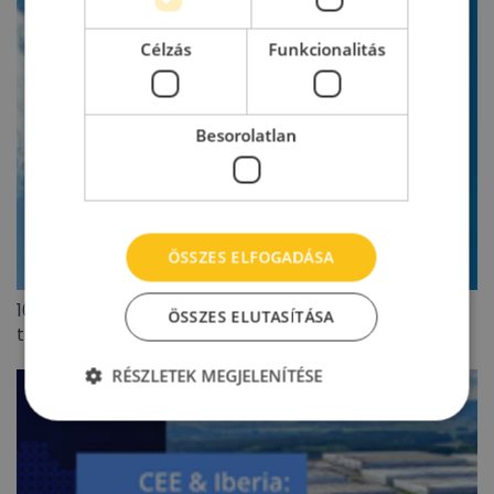
Célzás
Funkcionalitás
Besorolatlan
ÖSSZES ELFOGADÁSA
100 millió eurót meghaladó lengyel ingatlanpiaci
ÖSSZES ELUTASÍTÁSA
tranzakciót zárt az Appeninn
RÉSZLETEK MEGJELENÍTÉSE