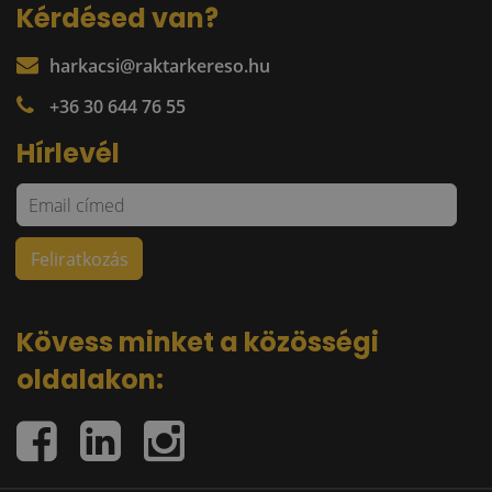
Kérdésed van?
harkacsi@raktarkereso.hu
+36 30 644 76 55
Hírlevél
Kövess minket a közösségi
oldalakon: