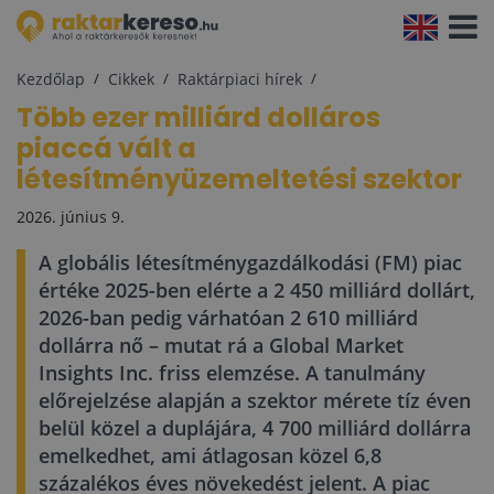
Navigá
aktivál
Kezdőlap
Cikkek
Raktárpiaci hírek
Több ezer milliárd dolláros
piaccá vált a
létesítményüzemeltetési szektor
2026. június 9.
A globális létesítménygazdálkodási (FM) piac
értéke 2025-ben elérte a 2 450 milliárd dollárt,
2026-ban pedig várhatóan 2 610 milliárd
dollárra nő – mutat rá a Global Market
Insights Inc. friss elemzése. A tanulmány
előrejelzése alapján a szektor mérete tíz éven
belül közel a duplájára, 4 700 milliárd dollárra
emelkedhet, ami átlagosan közel 6,8
százalékos éves növekedést jelent. A piac