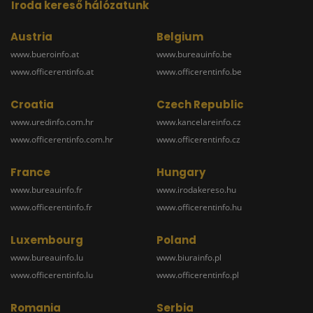
Iroda kereső hálózatunk
Austria
Belgium
www.bueroinfo.at
www.bureauinfo.be
www.officerentinfo.at
www.officerentinfo.be
Croatia
Czech Republic
www.uredinfo.com.hr
www.kancelareinfo.cz
www.officerentinfo.com.hr
www.officerentinfo.cz
France
Hungary
www.bureauinfo.fr
www.irodakereso.hu
www.officerentinfo.fr
www.officerentinfo.hu
Luxembourg
Poland
www.bureauinfo.lu
www.biurainfo.pl
www.officerentinfo.lu
www.officerentinfo.pl
Romania
Serbia