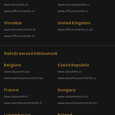
www.birouinfo.ro
www.kancelarijainfo.rs
www.officerentinfo.ro
www.officerentinfo.rs
Slovakia
United Kingdom
www.kancelarieinfo.sk
www.officerentinfo.co.uk
www.officerentinfo.sk
Raktár kereső hálózatunk
Belgium
Czech Republic
www.depotinfo.be
www.skladinfo.cz
www.warehouserentinfo.be
www.warehouserentinfo.cz
France
Hungary
www.depotinfo.fr
www.raktarkereso.hu
www.warehouserentinfo.fr
www.warehouserentinfo.hu
Luxembourg
Poland