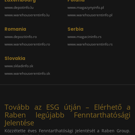
www.depotinfo.lu
www.magazynyinfo.pl
www.warehouserentinfo.lu
www.warehouserentinfo.pl
Romania
Serbia
www.depozitinfo.ro
www.magacininfo.rs
www.warehouserentinfo.ro
www.warehouserentinfo.rs
Slovakia
www.skladinfo.sk
www.warehouserentinfo.sk
Tovább az ESG útján – Elérhető a
Raben legújabb Fenntarthatósági
Jelentése
Közzétette éves Fenntarthatósági Jelentését a Raben Group.