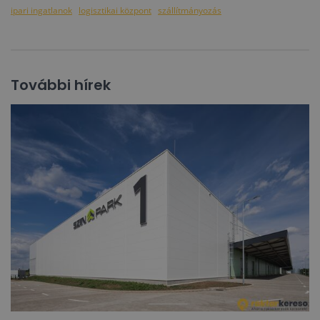
ipari ingatlanok
logisztikai központ
szállítmányozás
További hírek