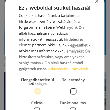
×
Ez a weboldal sütiket használ
Cookie-kat használunk a tartalom, a
hirdetések személyre szabására és a
forgalom elemzésére. Webhelyünk Ön
általi használatára vonatkozó
információkat megosztjuk hirdetési és
elemző partnereinkkel is, akik egyesíthetik
azokat más információkkal, amelyeket Ön
biztosított számukra, vagy amelyeket a
100 millió eurót meghaladó lengyel ingatlanpiaci
szolgáltatásaik Ön általi használatából
tranzakciót zárt az Appeninn
gyűjtöttek össze.
Adatvédelmi irányelvek
Elengedhetetlenül
Teljesítmény
szükséges
Célzás
Funkcionalitás