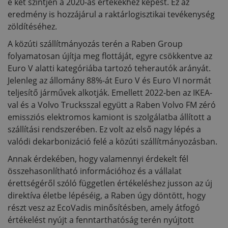
e két szintjén a 2020-as értékekhez képest. Ez az
eredmény is hozzájárul a raktárlogisztikai tevékenység
zöldítéséhez.
A közúti szállítmányozás terén a Raben Group
folyamatosan újítja meg flottáját, egyre csökkentve az
Euro V alatti kategóriába tartozó teherautók arányát.
Jelenleg az állomány 88%-át Euro V és Euro VI normát
teljesítő járművek alkotják. Emellett 2022-ben az IKEA-
val és a Volvo Trucksszal együtt a Raben Volvo FM zéró
emissziós elektromos kamiont is szolgálatba állított a
szállítási rendszerében. Ez volt az első nagy lépés a
valódi dekarbonizáció felé a közúti szállítmányozásban.
Annak érdekében, hogy valamennyi érdekelt fél
összehasonlítható információhoz és a vállalat
érettségéről szóló független értékeléshez jusson az új
direktíva életbe lépéséig, a Raben úgy döntött, hogy
részt vesz az EcoVadis minősítésben, amely átfogó
értékelést nyújt a fenntarthatóság terén nyújtott