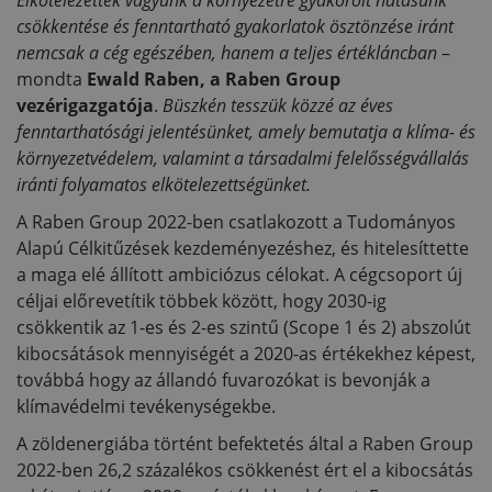
Elkötelezettek vagyunk a környezetre gyakorolt hatásunk
csökkentése és fenntartható gyakorlatok ösztönzése iránt
nemcsak a cég egészében, hanem a teljes értékláncban
–
mondta
Ewald Raben, a Raben Group
vezérigazgatója
.
Büszkén tesszük közzé az éves
fenntarthatósági jelentésünket, amely bemutatja a klíma- és
környezetvédelem, valamint a társadalmi felelősségvállalás
iránti folyamatos elkötelezettségünket.
A Raben Group 2022-ben csatlakozott a Tudományos
Alapú Célkitűzések kezdeményezéshez, és hitelesíttette
a maga elé állított ambiciózus célokat. A cégcsoport új
céljai előrevetítik többek között, hogy 2030-ig
csökkentik az 1-es és 2-es szintű (Scope 1 és 2) abszolút
kibocsátások mennyiségét a 2020-as értékekhez képest,
továbbá hogy az állandó fuvarozókat is bevonják a
klímavédelmi tevékenységekbe.
A zöldenergiába történt befektetés által a Raben Group
2022-ben 26,2 százalékos csökkenést ért el a kibocsátás