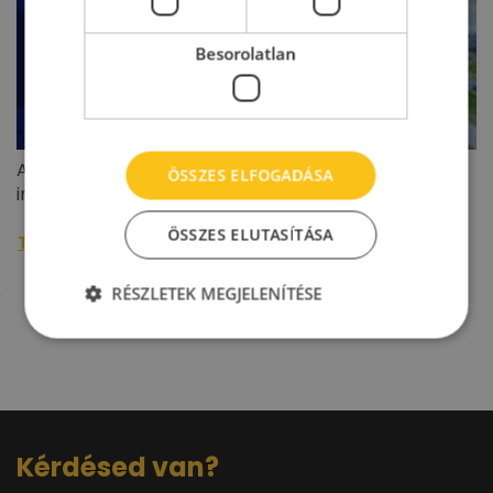
Besorolatlan
A BIEF 2026 második negyedéves ipari/logisztikai
ÖSSZES ELFOGADÁSA
ingatlanoiaci jelentése
ÖSSZES ELUTASÍTÁSA
További raktárpiaci hírek »
RÉSZLETEK MEGJELENÍTÉSE
Kérdésed van?