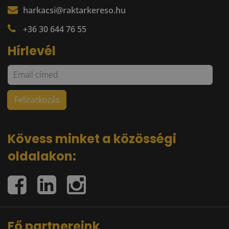
harkacsi@raktarkereso.hu
+36 30 644 76 55
Hírlevél
Kövess minket a közösségi
oldalakon:
Fő partnereink