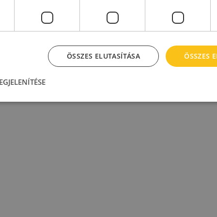
Budapest, XXIII. kerület
Budapest, IX. kerület
Európa utca 6.
Táblás utca 36-38.
Kiadó raktár : 500 - 5.000
Kiadó raktár : 340 - 1.000
2
2
m
m
2
Bérleti díj:
6.9 €/m
ÖSSZES ELUTASÍTÁSA
ÖSSZES 
EGJELENÍTÉSE