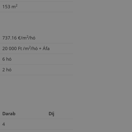
2
153 m
2
737.16 €/m
/hó
2
20 000 Ft
/m
/hó
+ Áfa
6 hó
2 hó
Darab
Díj
4