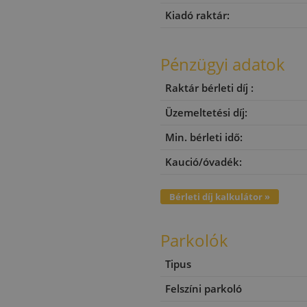
Kiadó raktár:
Pénzügyi adatok
Raktár bérleti díj :
Üzemeltetési díj:
Min. bérleti idő:
Kaució/óvadék:
Bérleti díj kalkulátor »
Parkolók
Tipus
Felszíni parkoló