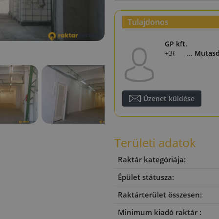
Tulajdonos
GP kft.
+36 30 110 8945
... Mutas
Üzenet küldése
Területi adatok
Raktár kategóriája:
Épület státusza:
Raktárterület összesen:
Minimum kiadó raktár :