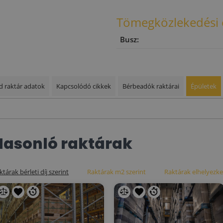
Tömegközlekedési 
Busz:
d raktár adatok
Kapcsolódó cikkek
Bérbeadók raktárai
Épületek
Hasonló raktárak
ktárak bérleti díj szerint
Raktárak m2 szerint
Raktárak elhelyezke