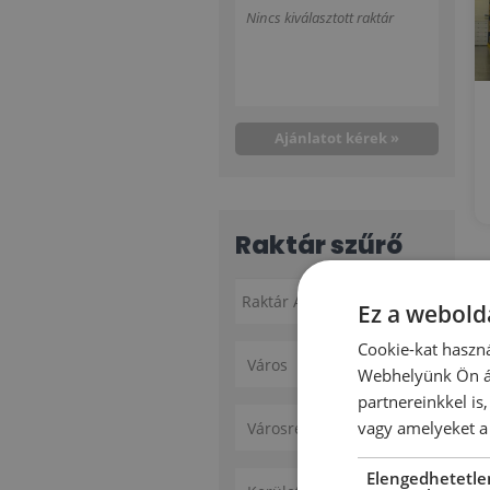
Nincs kiválasztott raktár
Ajánlatot kérek »
Raktár szűrő
Ez a webolda
Cookie-kat haszná
Város
Webhelyünk Ön ál
partnereinkkel is
vagy amelyeket a 
Városrész
Elengedhetetle