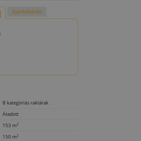
Ajánlatkérés
d
B kategóriás raktárak
Átadott
2
153 m
2
150 m