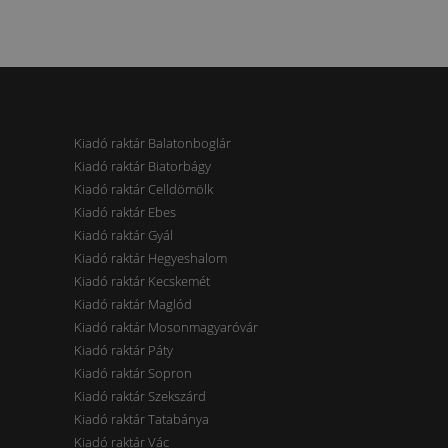
Kiadó raktár Balatonboglár
Kiadó raktár Biatorbágy
Kiadó raktár Celldömölk
Kiadó raktár Ebes
Kiadó raktár Gyál
Kiadó raktár Hegyeshalom
Kiadó raktár Kecskemét
Kiadó raktár Maglód
Kiadó raktár Mosonmagyaróvár
Kiadó raktár Páty
Kiadó raktár Sopron
Kiadó raktár Szekszárd
Kiadó raktár Tatabánya
Kiadó raktár Vác