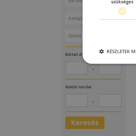
Kerület
szükséges
Kategóriák
Épület állapota
RÉSZLETEK M
2
Bérleti díj
(€/m
/hó)
-
2
Raktár terület
(m
)
-
Keresés