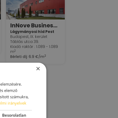
InNove Business Park
Lágymányosi híd Pest
Budapest, IX. kerület
Táblás utca 39.
Kiadó raktár : 1.089 - 1.089
2
m
2
Bérleti díj:
6.9 €/m
×
 elemzésére.
 és elemző
sított számukra,
lmi irányelvek
Besorolatlan