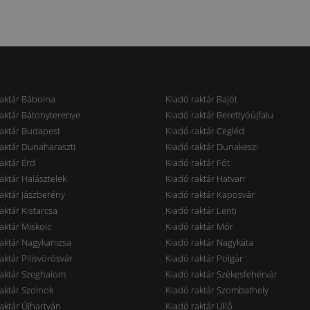
aktár Bábolna
Kiadó raktár Bajót
aktár Bátonyterenye
Kiadó raktár Berettyóújfalu
aktár Budapest
Kiadó raktár Cegléd
aktár Dunaharaszti
Kiadó raktár Dunakeszi
aktár Érd
Kiadó raktár Fót
aktár Halásztelek
Kiadó raktár Hatvan
aktár Jászberény
Kiadó raktár Kaposvár
aktár Kistarcsa
Kiadó raktár Lenti
aktár Miskolc
Kiadó raktár Mór
aktár Nagykanizsa
Kiadó raktár Nagykáta
aktár Pilisvörösvár
Kiadó raktár Polgár
raktár Szeghalom
Kiadó raktár Székesfehérvár
aktár Szolnok
Kiadó raktár Szombathely
aktár Újhartyán
Kiadó raktár Üllő