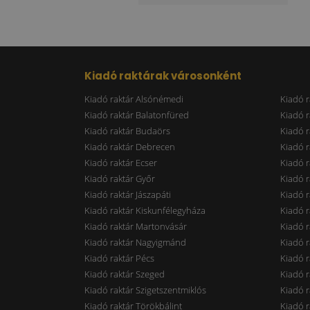
Kiadó raktárak városonként
Kiadó raktár Alsónémedi
Kiadó r
Kiadó raktár Balatonfüred
Kiadó r
Kiadó raktár Budaörs
Kiadó r
Kiadó raktár Debrecen
Kiadó r
Kiadó raktár Ecser
Kiadó r
Kiadó raktár Győr
Kiadó r
Kiadó raktár Jászapáti
Kiadó r
Kiadó raktár Kiskunfélegyháza
Kiadó r
Kiadó raktár Martonvásár
Kiadó r
Kiadó raktár Nagyigmánd
Kiadó r
Kiadó raktár Pécs
Kiadó r
Kiadó raktár Szeged
Kiadó 
Kiadó raktár Szigetszentmiklós
Kiadó r
Kiadó raktár Törökbálint
Kiadó r