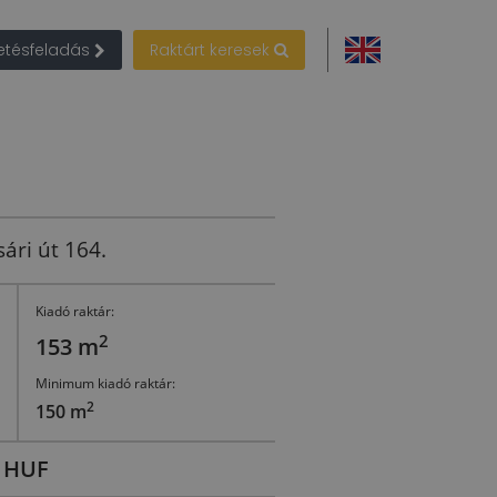
detésfeladás
Raktárt keresek
ári út 164.
Kiadó raktár:
2
153 m
Minimum kiadó raktár:
2
150 m
0 HUF