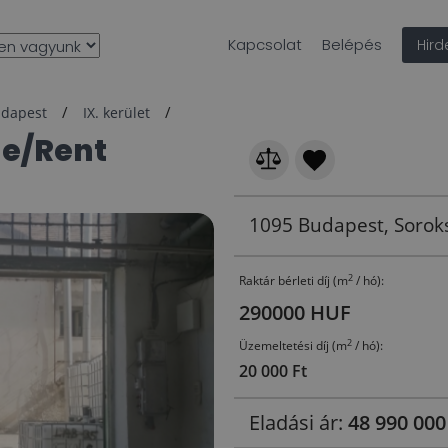
Kapcsolat
Belépés
Hir
dapest
IX. kerület
1095 Budapest, Soroks
2
Raktár bérleti díj (m
/ hó):
290000 HUF
2
Üzemeltetési díj (m
/ hó):
20 000 Ft
Eladási ár:
48 990 00