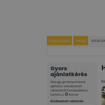
Általános leírás
Lokáció
ESG & Zöl
Gyors
ajánlatkérés
Ra
Kérj egy gombnyomással
ajánlatot a kiválasztott
raktárakról! Hozzáadáshoz
kattints a
ikonra!
Kiválasztott raktárak: