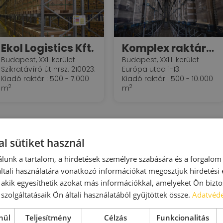
Ekol Logistics Kft.
Komplex raktárlogisztika - Waberer's - BILK
Budapest, XXI. kerület
Budapest, XXIII. kerület
Szikratávíró út hrsz. 210023.
Európa utca 1-13.
Kiadó raktár : 500 - 7.000
Kiadó raktár : 500 - 10.000
2
2
m
m
l sütiket használ
lunk a tartalom, a hirdetések személyre szabására és a forgalom
tali használatára vonatkozó információkat megosztjuk hirdetési
, akik egyesíthetik azokat más információkkal, amelyeket Ön bizto
szolgáltatásaik Ön általi használatából gyűjtöttek össze.
Adatvéde
nül
Teljesítmény
Célzás
Funkcionalitás
BILK Logisztikai Központ
Dél-pesti Üzleti Park