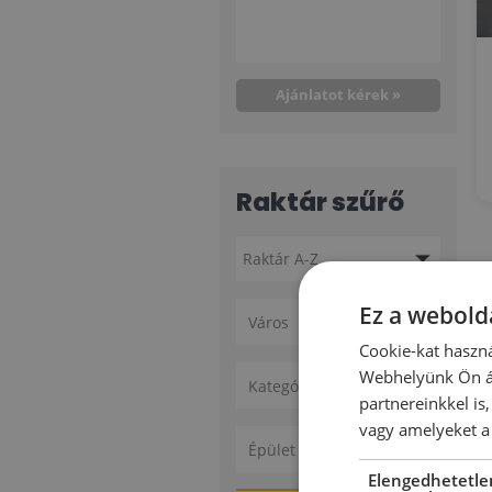
Ajánlatot kérek »
Raktár szűrő
Ez a webolda
Város
Cookie-kat haszná
Webhelyünk Ön ál
Kategóriák
partnereinkkel is
vagy amelyeket a 
Épület állapota
Elengedhetetle