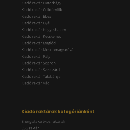
Kiadó raktár Biatorbágy
Kiadó raktár Celldömölk
Kiadó raktár Ebes
Kiadó raktár Gyál
Kiadó raktár Hegyeshalom
Kiadó raktár Kecskemét
Kiadó raktár Maglód
Kiadó raktár Mosonmagyaróvár
Kiadó raktár Páty
Kiadó raktár Sopron
Kiadó raktár Szekszárd
Kiadó raktár Tatabánya
Kiadó raktár Vác
Kiadó raktárak kategóriánként
Energiatakarékos raktárak
ESG raktár