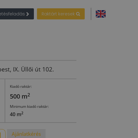
detésfeladás
Raktárt keresek
t, IX. Üllői út 102.
Kiadó raktár:
2
500 m
Minimum kiadó raktár:
2
40 m
Ajánlatkérés