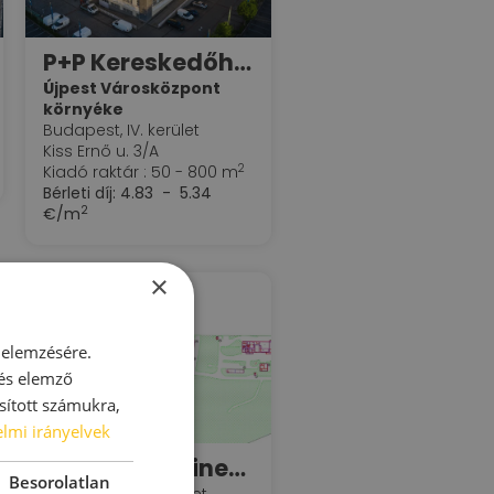
P+P Kereskedőház Újpest
Újpest Városközpont
környéke
Budapest, IV. kerület
Kiss Ernő u. 3/A
2
Kiadó raktár : 50 - 800 m
Bérleti díj:
4.83 - 5.34
2
€/m
×
 elemzésére.
 és elemző
sított számukra,
lmi irányelvek
Alfa HUB Business 19 raktárbázis
Besorolatlan
Budapest, XIX. kerület