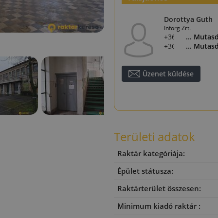
Dorottya Guth
Inforg Zrt.
+36 20 777 2521
... Mutas
+36 1 325 2640
... Mutas
Üzenet küldése
Területi adatok
Raktár kategóriája:
Épület státusza:
Raktárterület összesen:
Minimum kiadó raktár :