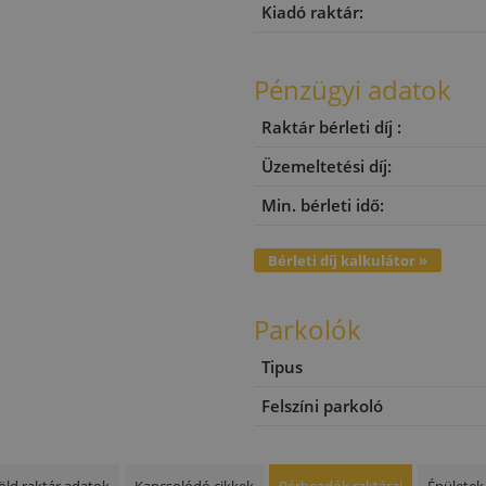
Kiadó raktár:
Pénzügyi adatok
Raktár bérleti díj :
Üzemeltetési díj:
Min. bérleti idő:
Bérleti díj kalkulátor »
Parkolók
Tipus
Felszíni parkoló
öld raktár adatok
Kapcsolódó cikkek
Bérbeadók raktárai
Épületek