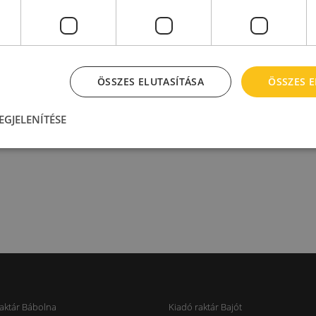
Ezred utca 1-3.
Szőlőkert u. 4/B.
Kiadó raktár : 245 - 10.000
Kiadó raktár : 50 - 2.600
2
2
m
m
2
2
Bérleti díj:
5.1 - 5.5 €/m
Bérleti díj:
5.6 - 6.2 €/m
ÖSSZES ELUTASÍTÁSA
ÖSSZES 
EGJELENÍTÉSE
aktár Bábolna
Kiadó raktár Bajót