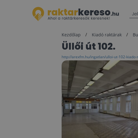
Je
Kezdőlap
Kiadó raktárak
Bu
Üllői út 102.
http://arexfm.hu/ingatlan/ulloi-ut-102-kiado-