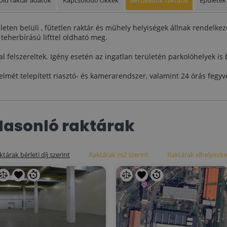
leten belüli , fűtetlen raktár és műhely helyiségek állnak rendelkez
teherbírású lifttel oldható meg.
 felszereltek. Igény esetén az ingatlan területén parkolóhelyek is 
lmét telepített riasztó- és kamerarendszer, valamint 24 órás fegy
Hasonló raktárak
ktárak bérleti díj szerint
Raktárak m2 szerint
Raktárak elhelyezke