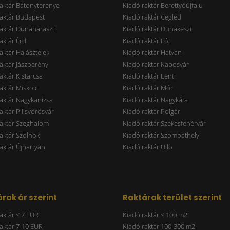
aktár Bátonyterenye
Kiadó raktár Berettyóújfalu
aktár Budapest
Kiadó raktár Cegléd
aktár Dunaharaszti
Kiadó raktár Dunakeszi
aktár Érd
Kiadó raktár Fót
aktár Halásztelek
Kiadó raktár Hatvan
aktár Jászberény
Kiadó raktár Kaposvár
aktár Kistarcsa
Kiadó raktár Lenti
aktár Miskolc
Kiadó raktár Mór
aktár Nagykanizsa
Kiadó raktár Nagykáta
aktár Pilisvörösvár
Kiadó raktár Polgár
raktár Szeghalom
Kiadó raktár Székesfehérvár
aktár Szolnok
Kiadó raktár Szombathely
aktár Újhartyán
Kiadó raktár Üllő
rak ár szerint
Raktárak terület szerint
aktár < 7 EUR
Kiadó raktár < 100 m2
aktár 7-10 EUR
Kiadó raktár 100-300 m2