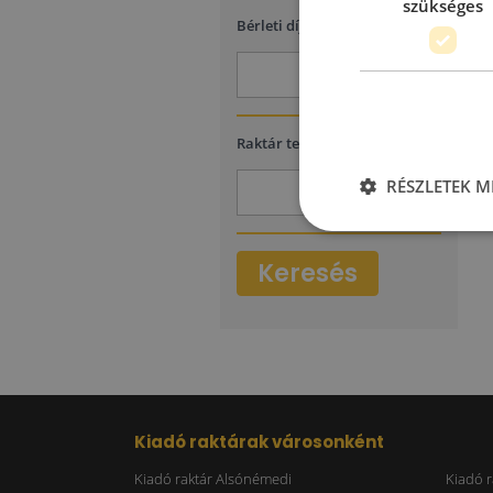
szükséges
2
Bérleti díj
(€/m
/hó)
-
2
Raktár terület
(m
)
RÉSZLETEK M
-
Keresés
Kiadó raktárak városonként
Kiadó raktár Alsónémedi
Kiadó r