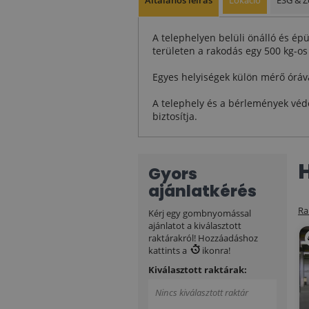
A telephelyen belüli önálló és épü
területen a rakodás egy 500 kg-os 
Egyes helyiségek külön mérő órával
A telephely és a bérlemények véde
biztosítja.
Gyors
ajánlatkérés
Ra
Kérj egy gombnyomással
ajánlatot a kiválasztott
raktárakról! Hozzáadáshoz
kattints a
ikonra!
Kiválasztott raktárak:
Nincs kiválasztott raktár