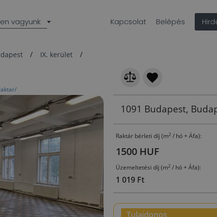
len vagyunk
Kapcsolat
Belépés
Hir
dapest
IX. kerület
raktar/
1091 Budapest, Budapes
2
Raktár bérleti díj (m
/ hó + Áfa):
1500 HUF
2
Üzemeltetési díj (m
/ hó + Áfa):
1 019 Ft
Tulajdonos