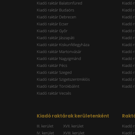
Kiadó raktár Balatonfüred
Kiadó r
Kiadó raktár Budaörs
Kiadó r
Kiadó raktár Debrecen
Kiadó r
Kiadó raktár Ecser
Kiadó r
Kiadó raktár Győr
Kiadó r
Kiadó raktár Jászapáti
Kiadó r
Kiadó raktár Kiskunfélegyháza
Kiadó r
Kiadó raktár Martonvásár
Kiadó r
Kiadó raktár Nagyigmánd
Kiadó r
Kiadó raktár Pécs
Kiadó r
Kiadó raktár Szeged
Kiadó 
Kiadó raktár Szigetszentmiklós
Kiadó r
Kiadó raktár Törökbálint
Kiadó r
Kiadó raktár Vecsés
Kiadó raktárak kerületenként
Raktá
III. kerület
XVII. kerület
Kiadó r
IV. kerület
XVIII. kerület
Kiadó r