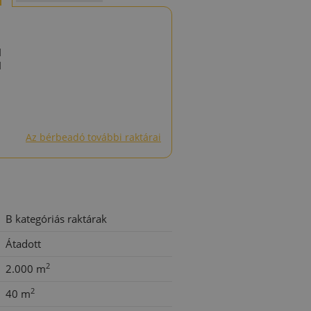
d
d
Az bérbeadó további raktárai
B kategóriás raktárak
Átadott
2
2.000 m
2
40 m