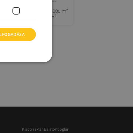
Méta utca 31.
2
Kiadó raktár : 15 - 4.085 m
2
Bérleti díj:
1 - 3 €/m
ELFOGADÁSA
Kiadó raktár Balatonboglár