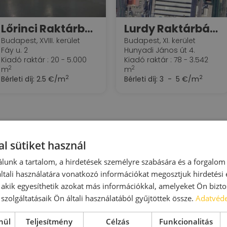
Lőrinci Raktárbázis
Lurdy Raktárbázis
Budapest, XVIII. kerület
Budapest, XI. kerület
Fáy u. 2
Hunyadi János út 4.
Kiadó raktár : 20 - 5.000
Kiadó raktár : 78 - 3.542
2
2
m
m
2
2
Bérleti díj:
2.5 €/m
Bérleti díj:
3 - 5 €/m
l sütiket használ
lunk a tartalom, a hirdetések személyre szabására és a forgalom
tali használatára vonatkozó információkat megosztjuk hirdetési
, akik egyesíthetik azokat más információkkal, amelyeket Ön bizto
szolgáltatásaik Ön általi használatából gyűjtöttek össze.
Adatvéde
Login Business Park
Aquincum Logisztikai Park
nül
Teljesítmény
Célzás
Funkcionalitás
Budapest, IV. kerület
Budapest, III. kerület