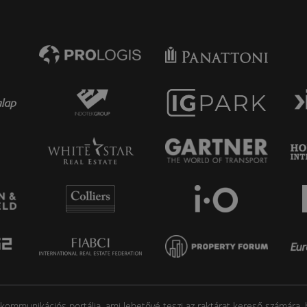
mmunikációs portálja, ami lehetővé teszi az raktárat kereső számára, hog