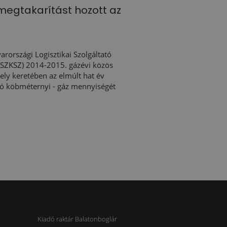
t megtakarítást hozott az
arországi Logisztikai Szolgáltató
SZKSZ) 2014-2015. gázévi közös
ely keretében az elmúlt hat év
ió köbméternyi - gáz mennyiségét
Kiadó raktár Balatonboglár