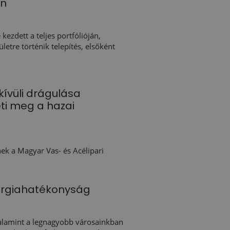
őn
ezdett a teljes portfólióján,
etre történik telepítés, elsőként
kívüli drágulása
ti meg a hazai
ek a Magyar Vas- és Acélipari
ergiahatékonyság
alamint a legnagyobb városainkban