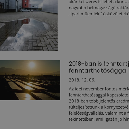
akár kétszeres is lehet a korsz
nagyobb belmagasságú raktárak
„ipari műemléki” őskövületeké
2018-ban is fenntart
fenntarthatósággal 
2018. 12. 06.
Az idei november fontos mérfö
fenntarthatósággal kapcsolatos
2018-ban több jelentős eredmé
túlteljesítettünk a környezetv
felelősségvállalás, valamint a f
tekintetében, ami igazán jó hír