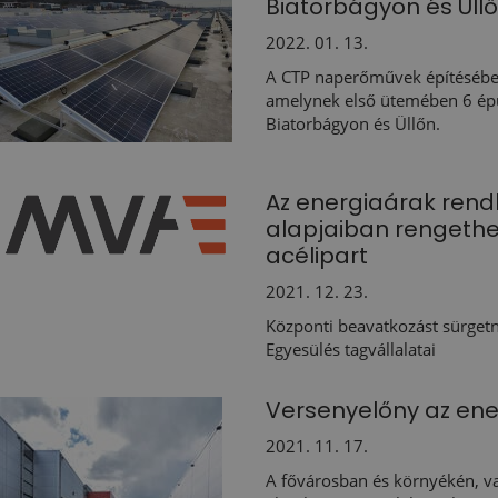
Biatorbágyon és Üll
2022. 01. 13.
A CTP naperőművek építésébe k
amelynek első ütemében 6 épül
Biatorbágyon és Üllőn.
Az energiaárak rend
alapjaiban rengethe
acélipart
2021. 12. 23.
Központi beavatkozást sürgetn
Egyesülés tagvállalatai
Versenyelőny az en
2021. 11. 17.
A fővárosban és környékén, v