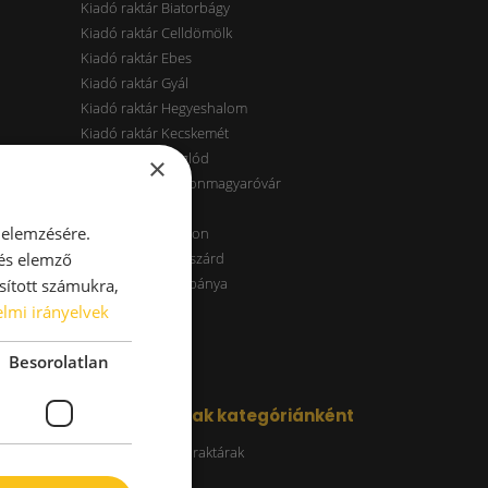
Kiadó raktár Biatorbágy
Kiadó raktár Celldömölk
Kiadó raktár Ebes
Kiadó raktár Gyál
Kiadó raktár Hegyeshalom
Kiadó raktár Kecskemét
Kiadó raktár Maglód
×
Kiadó raktár Mosonmagyaróvár
Kiadó raktár Páty
 elemzésére.
Kiadó raktár Sopron
 és elemző
Kiadó raktár Szekszárd
Kiadó raktár Tatabánya
sított számukra,
Kiadó raktár Vác
lmi irányelvek
Besorolatlan
Kiadó raktárak kategóriánként
Energiatakarékos raktárak
ESG raktár