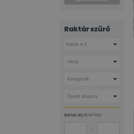
Raktár szűrő
Város
Kategóriák
Épület állapota
2
Bérleti díj
(€/m
/hó)
-