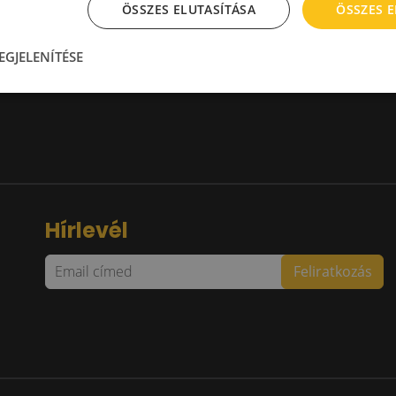
ÖSSZES ELUTASÍTÁSA
ÖSSZES 
aktár 10-14 EUR
Kiadó raktár 300-600 m2
aktár > 14 EUR
Kiadó raktár 600-1000 m2
Kiadó raktár 1000-2000 m2
EGJELENÍTÉSE
Kiadó raktár > 2000 m2
Hírlevél