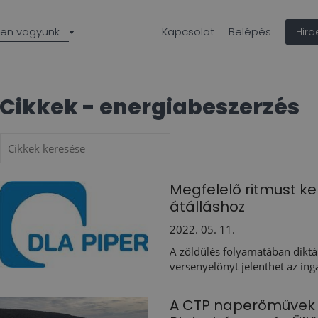
len vagyunk
Kapcsolat
Belépés
Hir
Cikkek - energiabeszerzés
Megfelelő ritmust kel
átálláshoz
2022. 05. 11.
A zöldülés folyamatában diktá
versenyelőnyt jelenthet az inga
A CTP naperőművek 