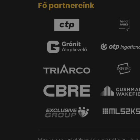
Fő partnereink
Magyarország leghatékonyabb kiadó raktár és raktár ko