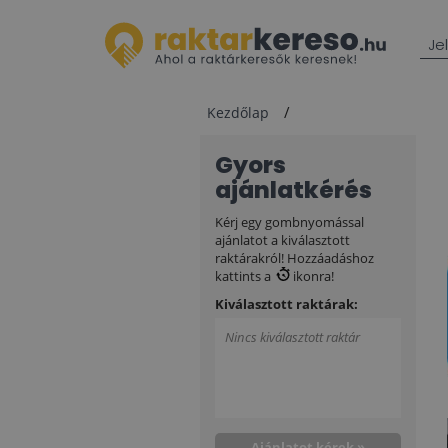
Je
Kezdőlap
Gyors
ajánlatkérés
Kérj egy gombnyomással
ajánlatot a kiválasztott
raktárakról! Hozzáadáshoz
kattints a
ikonra!
Kiválasztott raktárak:
Nincs kiválasztott raktár
Ajánlatot kérek »