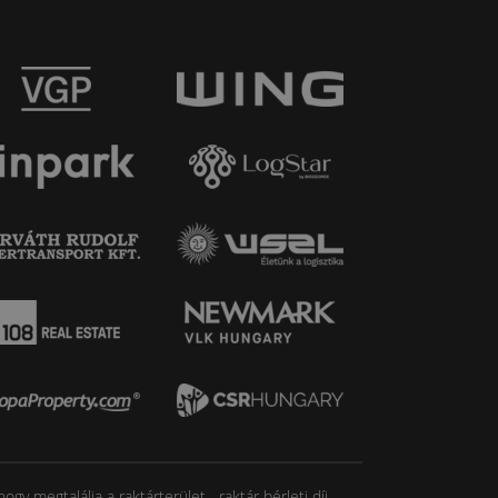
y megtalálja a raktárterület-, raktár bérleti díj