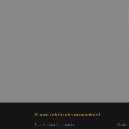
Kiadó raktárak városonként
Kiadó raktár Alsónémedi
Kiadó r