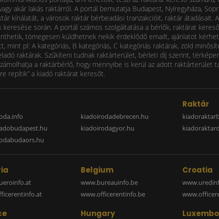
ól vagy akár lakás raktárról. A portál bemutatja Budapest, Nyíregyháza, So
tár kínálatát, a városok raktár bérbeadási tranzakcióit, raktár átadásait. 
 keresése során. A portál számos szolgáltatása a bérlők, raktárat kereső
enthetik, tömegesen küldhetnek nekik érdeklődő emailt, ajánlatot kérhet
t, mint pl: A kategóriás, B kategóriás, C kategóriás raktárak, zöld minős
eladó raktárak. Szűkíteni tudnak raktárterület, bérleti díj szerint, térké
zámolhatja a raktárbérlő, hogy mennyibe is kerül az adott raktárterület t
re repítik” a kiadó raktárat keresőt.
a
Raktár
oda.info
kiadoirodadebrecen.hu
kiadoraktar
iadobudapest.hu
kiadoirodagyor.hu
kiadoraktar
rodabudaors.hu
ia
Belgium
Croatia
eroinfo.at
www.bureauinfo.be
www.uredinf
icerentinfo.at
www.officerentinfo.be
www.officer
ce
Hungary
Luxembo