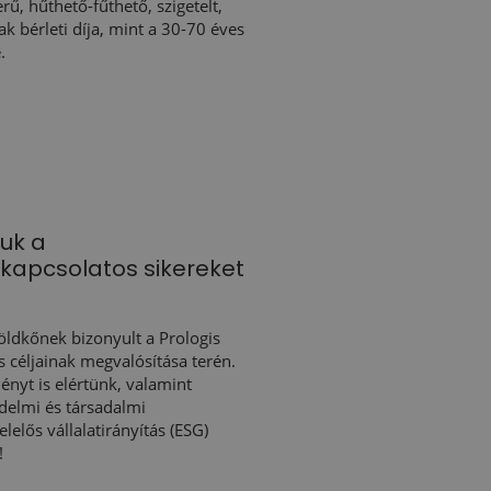
erű, hűthető-fűthető, szigetelt,
 bérleti díja, mint a 30-70 éves
.
juk a
kapcsolatos sikereket
ldkőnek bizonyult a Prologis
 céljainak megvalósítása terén.
nyt is elértünk, valamint
édelmi és társadalmi
elelős vállalatirányítás (ESG)
!