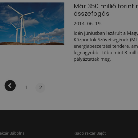
Már 350 millió forin
összefogás
2014. 06. 19.
Idén júniusban lezárult a Magy
Központok Szövetségének (ML
energiabeszerzési tendere, am
legnagyobb - több mint 3 mill
pályáztattak meg.
1
2
aktár Bábolna
Kiadó raktár Bajót