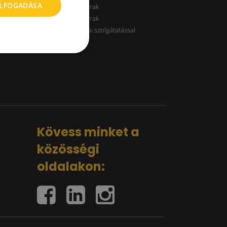
ELFOGADÁSA
A kategóriás raktárak
B kategóriás raktárak
Raktárak logisztikai szolgátatással
Kövess minket a
közösségi
oldalakon: