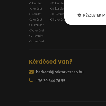
V. kerület
XIX. kerület
Kiadó r
IX. kerület
XXI. kerület
Kiadó r
X. kerület
XXII. kerület
RÉSZLETEK M
XI. kerület
XXIII. kerület
XIII. kerület
XIV. kerület
XV. kerület
XVI. kerület
Kérdésed van?
harkacsi@raktarkereso.hu
+36 30 644 76 55