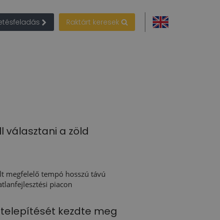
detésfeladás
Raktárt keresek
l választani a zöld
lt megfelelő tempó hosszú távú
tlanfejlesztési piacon
telepítését kezdte meg