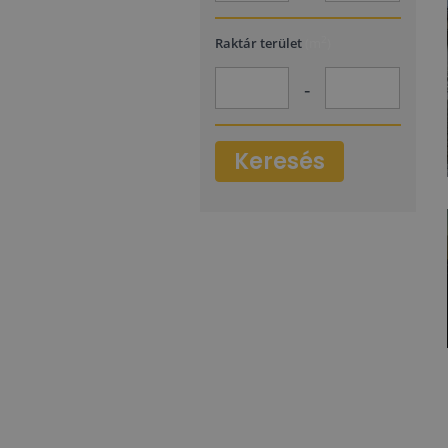
2
Raktár terület
(m
)
-
Keresés