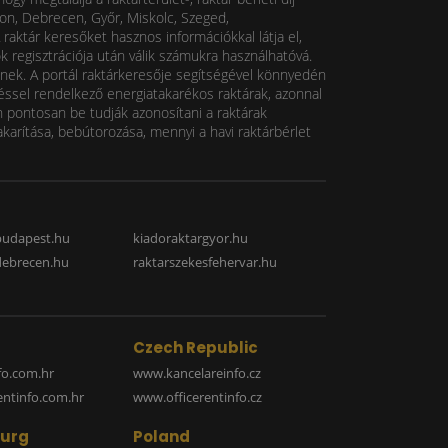
pron, Debrecen, Győr, Miskolc, Szeged,
A raktár keresőket hasznos információkkal látja el,
k regisztrációja után válik számukra használhatóvá.
nek. A portál raktárkeresője segítségével könnyedén
ítéssel rendelkező energiatakarékos raktárak, azonnal
pen pontosan be tudják azonosítani a raktárak
akarítása, bebútorozása, mennyi a havi raktárbérlet
budapest.hu
kiadoraktargyor.hu
debrecen.hu
raktarszekesfehervar.hu
Czech Republic
o.com.hr
www.kancelareinfo.cz
entinfo.com.hr
www.officerentinfo.cz
urg
Poland